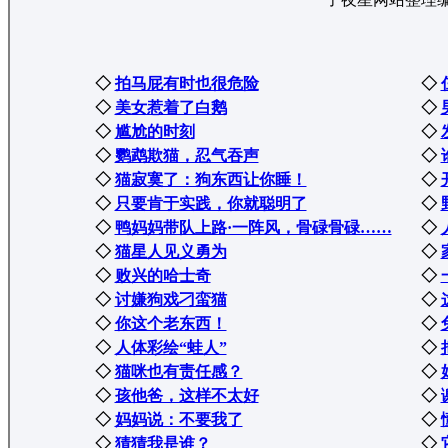
◇
拍马屁有时也很危险
◇
◇
美女惹着了白鹅
◇
◇
尴尬的时刻
◇
◇
鹦鹉欺猫，忍气吞声
◇
◇
猫寂寞了：狗东西让你睡！
◇
◇
只要肯于实践，你就聪明了
◇
◇
鸭妈妈带队上路·一阵风，骨碌骨碌……
◇
◇
猫星人见义勇为
◇
◇
败兴的哈士奇
◇
◇
讨嫌狗戏刁蛮猫
◇
◇
你这个老东西！
◇
◇
人体彩绘“蛙人”
◇
◇
猫咪也有责任感？
◇
◇
孩他爸，这样不太好
◇
◇
妈妈说：不要我了
◇
◇
猜猜我是谁？
◇