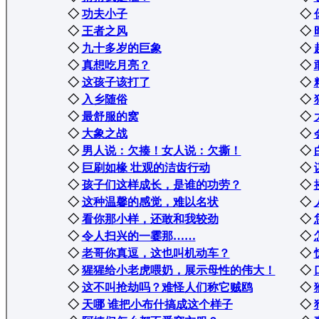
◇
功夫小子
◇
◇
王者之风
◇
◇
九十多岁的巨象
◇
◇
真想吃月亮？
◇
◇
这孩子该打了
◇
◇
入乡随俗
◇
◇
最舒服的窝
◇
◇
大象之战
◇
◇
男人说：欠揍！女人说：欠撕！
◇
◇
巨刷如椽 壮观的洁齿行动
◇
◇
孩子们这样成长，是谁的功劳？
◇
◇
这种温馨的感觉，难以名状
◇
◇
看你那小样，还敢和我较劲
◇
◇
令人扫兴的一霎那……
◇
◇
老哥你真逗，这也叫机动车？
◇
◇
猩猩给小老虎喂奶，展示母性的伟大！
◇
◇
这不叫抢劫吗？难怪人们称它贼鸥
◇
◇
天哪 谁把小布什搞成这个样子
◇