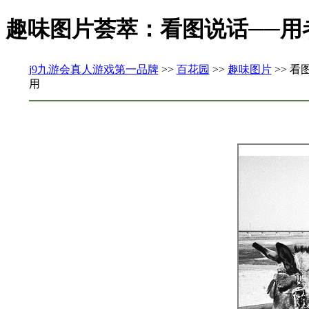
趣味图片荟萃：看图说话──用
j9九游会真人游戏第一品牌
>>
百花园
>>
趣味图片
>> 
用