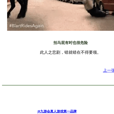
拍马屁有时也很危险
此人之悲剧，错就错在不得要领。
上一
j9九游会真人游戏第一品牌