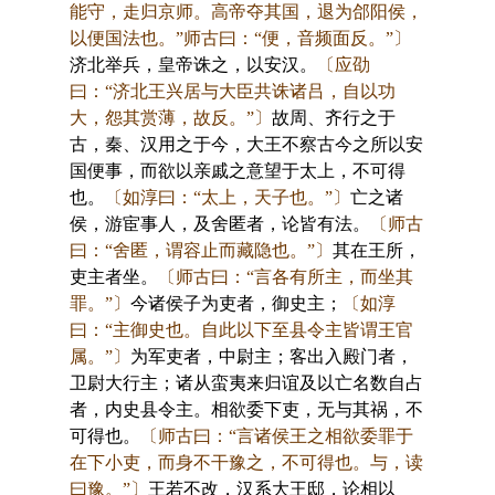
能守，走归京师。高帝夺其国，退为郃阳侯，
以便国法也。”师古曰：“便，音频面反。”〕
济北举兵，皇帝诛之，以安汉。
〔应劭
曰：“济北王兴居与大臣共诛诸吕，自以功
大，怨其赏薄，故反。”〕
故周、齐行之于
古，秦、汉用之于今，大王不察古今之所以安
国便事，而欲以亲戚之意望于太上，不可得
也。
〔如淳曰：“太上，天子也。”〕
亡之诸
侯，游宦事人，及舍匿者，论皆有法。
〔师古
曰：“舍匿，谓容止而藏隐也。”〕
其在王所，
吏主者坐。
〔师古曰：“言各有所主，而坐其
罪。”〕
今诸侯子为吏者，御史主；
〔如淳
曰：“主御史也。自此以下至县令主皆谓王官
属。”〕
为军吏者，中尉主；客出入殿门者，
卫尉大行主；诸从蛮夷来归谊及以亡名数自占
者，内史县令主。相欲委下吏，无与其祸，不
可得也。
〔师古曰：“言诸侯王之相欲委罪于
在下小吏，而身不干豫之，不可得也。与，读
曰豫。”〕
王若不改，汉系大王邸，论相以