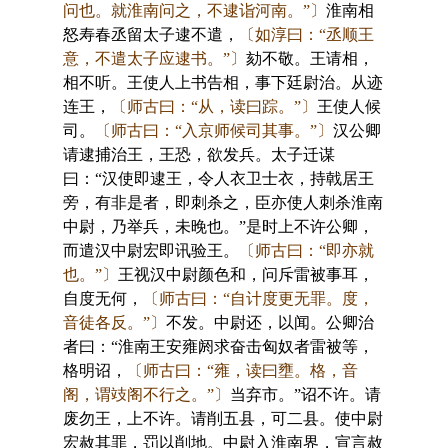
问也。就淮南问之，不逮诣河南。”〕
淮南相
怒寿春丞留太子逮不遣，
〔如淳曰：“丞顺王
意，不遣太子应逮书。”〕
劾不敬。王请相，
相不听。王使人上书告相，事下廷尉治。从迹
连王，
〔师古曰：“从，读曰踪。”〕
王使人候
司。
〔师古曰：“入京师候司其事。”〕
汉公卿
请逮捕治王，王恐，欲发兵。太子迁谋
曰：“汉使即逮王，令人衣卫士衣，持戟居王
旁，有非是者，即刺杀之，臣亦使人刺杀淮南
中尉，乃举兵，未晚也。”是时上不许公卿，
而遣汉中尉宏即讯验王。
〔师古曰：“即亦就
也。”〕
王视汉中尉颜色和，问斥雷被事耳，
自度无何，
〔师古曰：“自计度更无罪。度，
音徒各反。”〕
不发。中尉还，以闻。公卿治
者曰：“淮南王安雍阏求奋击匈奴者雷被等，
格明诏，
〔师古曰：“雍，读曰壅。格，音
阁，谓攱阁不行之。”〕
当弃市。”诏不许。请
废勿王，上不许。请削五县，可二县。使中尉
宏赦其罪，罚以削地。中尉入淮南界，宣言赦