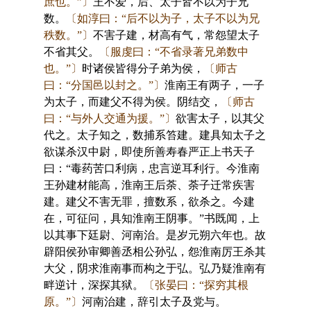
庶也。”〕
王不爱，后、太子皆不以为子兄
数。
〔如淳曰：“后不以为子，太子不以为兄
秩数。”〕
不害子建，材高有气，常怨望太子
不省其父。
〔服虔曰：“不省录著兄弟数中
也。”〕
时诸侯皆得分子弟为侯，
〔师古
曰：“分国邑以封之。”〕
淮南王有两子，一子
为太子，而建父不得为侯。阴结交，
〔师古
曰：“与外人交通为援。”〕
欲害太子，以其父
代之。太子知之，数捕系笞建。建具知太子之
欲谋杀汉中尉，即使所善寿春严正上书天子
曰：“毒药苦口利病，忠言逆耳利行。今淮南
王孙建材能高，淮南王后荼、荼子迁常疾害
建。建父不害无罪，擅数系，欲杀之。今建
在，可征问，具知淮南王阴事。”书既闻，上
以其事下廷尉、河南治。是岁元朔六年也。故
辟阳侯孙审卿善丞相公孙弘，怨淮南厉王杀其
大父，阴求淮南事而构之于弘。弘乃疑淮南有
畔逆计，深探其狱。
〔张晏曰：“探穷其根
原。”〕
河南治建，辞引太子及党与。