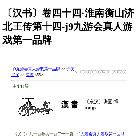
〔汉书〕卷四十四·淮南衡山济
北王传第十四-j9九游会真人游
戏第一品牌
·
j9九游会真人游戏第一品牌
>>
子夜
书案
>>
漢書
<55>
·中华典籍·
〔东汉〕班固·撰
漢 書
ban gu
《汉书》凡一百卷共一百二十一篇
j9九游会真人游戏第一品牌