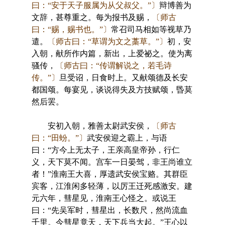
曰：“安于天子服属为从父叔父。”〕
辩博善为
文辞，甚尊重之。每为报书及赐，
〔师古
曰：“赐，赐书也。”〕
常召司马相如等视草乃
遣。
〔师古曰：“草谓为文之藁草。”〕
初，安
入朝，献所作内篇，新出，上爱祕之。使为离
骚传，
〔师古曰：“传谓解说之，若毛诗
传。”〕
旦受诏，日食时上。又献颂德及长安
都国颂。每宴见，谈说得失及方技赋颂，昬莫
然后罢。
安初入朝，雅善太尉武安侯，
〔师古
曰：“田蚡。”〕
武安侯迎之霸上，与语
曰：“方今上无太子，王亲高皇帝孙，行仁
义，天下莫不闻。宫车一日晏驾，非王尚谁立
者！”淮南王大喜，厚遗武安侯宝赂。其群臣
宾客，江淮闲多轻薄，以厉王迁死感激安。建
元六年，彗星见，淮南王心怪之。或说王
曰：“先吴军时，彗星出，长数尺，然尚流血
千里。今彗星竟天，天下兵当大起。”王心以