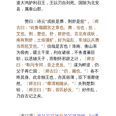
遣大鸿胪利召王，王以刃自刭死。国除为北安
县，属泰山郡。
赞曰：诗云“戎狄是膺，荆舒是惩”，
〔师
古曰：“此鲁颂閟宫之章也。膺，当也，惩，
艾也。荆，楚也。舒，群舒也。言北有戎狄，
南有荆舒，土俗彊犷，好为寇乱，常须以兵膺
当而惩艾也。”〕
信哉是言也！淮南、衡山亲
为骨肉，疆土千里，列在诸侯，不务遵蕃臣
职，以丞辅天子，而剸怀邪辟之计，
〔师古
曰：“剸与专同，音之兖反。”〕
谋为畔逆，仍
父子再亡国，
〔师古曰：“仍，频也。”〕
各不
终其身。此非独王也，亦其俗薄，臣下渐靡使
然。
〔师古曰：“靡谓相随从。”〕
夫荆楚剽
轻，
〔师古曰：“剽，音匹妙反。”〕
好作乱，
乃自古记之矣。
〔共122頁〕
50
51
52
53
54
55
56
57
58
59
60
上一頁