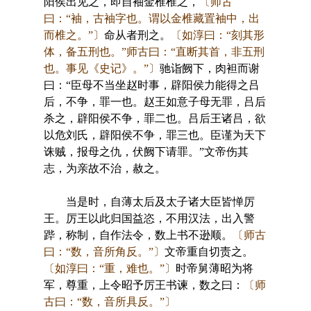
阳侯出见之，即自袖金椎椎之，
〔师古
曰：“袖，古袖字也。谓以金椎藏置袖中，出
而椎之。”〕
命从者刑之。
〔如淳曰：“刻其形
体，备五刑也。”师古曰：“直断其首，非五刑
也。事见《史记》。”〕
驰诣阙下，肉袒而谢
曰：“臣母不当坐赵时事，辟阳侯力能得之吕
后，不争，罪一也。赵王如意子母无罪，吕后
杀之，辟阳侯不争，罪二也。吕后王诸吕，欲
以危刘氏，辟阳侯不争，罪三也。臣谨为天下
诛贼，报母之仇，伏阙下请罪。”文帝伤其
志，为亲故不治，赦之。
当是时，自薄太后及太子诸大臣皆惮厉
王。厉王以此归国益恣，不用汉法，出入警
跸，称制，自作法令，数上书不逊顺。
〔师古
曰：“数，音所角反。”〕
文帝重自切责之。
〔如淳曰：“重，难也。”〕
时帝舅薄昭为将
军，尊重，上令昭予厉王书谏，数之曰：
〔师
古曰：“数，音所具反。”〕