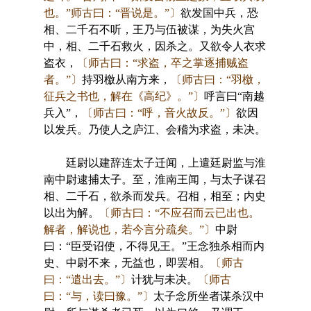
也。”师古曰：“晋说是。”〕
欲发国中兵，恐
相、二千石不听，王乃与伍被谋，为失火宫
中，相、二千石救火，因杀之。又欲令人衣求
盗衣，
〔师古曰：“求盗，卒之掌逐捕贼盗
者。”〕
持羽檄从南方来，
〔师古曰：“羽檄，
征兵之书也，解在《高纪》。”〕
呼言曰“南越
兵入”，
〔师古曰：“呼，音火故反。”〕
欲因
以发兵。乃使人之庐江、会稽为求盗，未决。
廷尉以建辞连太子迁闻，上遣廷尉监与淮
南中尉逮捕太子。至，淮南王闻，与太子谋召
相、二千石，欲杀而发兵。召相，相至；内史
以出为解。
〔师古曰：“不应召而云已出也。
解者，解说也，若今言分疏矣。”〕
中尉
曰：“臣受诏使，不得见王。”王念独杀相而内
史、中尉不来，无益也，即罢相。
〔师古
曰：“遣出去。”〕
计犹与未决。
〔师古
曰：“与，读曰豫。”〕
太子念所坐者谋杀汉中