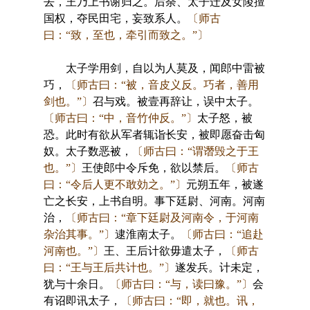
去，王乃上书谢归之。后荼、太子迁及女陵擅
国权，夺民田宅，妄致系人。
〔师古
曰：“致，至也，牵引而致之。”〕
太子学用剑，自以为人莫及，闻郎中雷被
巧，
〔师古曰：“被，音皮义反。巧者，善用
剑也。”〕
召与戏。被壹再辞让，误中太子。
〔师古曰：“中，音竹仲反。”〕
太子怒，被
恐。此时有欲从军者辄诣长安，被即愿奋击匈
奴。太子数恶被，
〔师古曰：“谓谮毁之于王
也。”〕
王使郎中令斥免，欲以禁后。
〔师古
曰：“令后人更不敢効之。”〕
元朔五年，被遂
亡之长安，上书自明。事下廷尉、河南。河南
治，
〔师古曰：“章下廷尉及河南令，于河南
杂治其事。”〕
逮淮南太子。
〔师古曰：“追赴
河南也。”〕
王、王后计欲毋遣太子，
〔师古
曰：“王与王后共计也。”〕
遂发兵。计未定，
犹与十余日。
〔师古曰：“与，读曰豫。”〕
会
有诏即讯太子，
〔师古曰：“即，就也。讯，