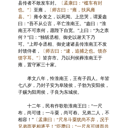
县传者不敢发车封。
〔孟康曰：“槛车有封
也。”〕
至雍，
〔师古曰：“雍，扶风雍
县。”〕
雍令发之，以死闻。上悲哭，谓爰盎
曰：“吾不从公言，卒亡淮南王。”盎曰：“淮
南王不可柰何，愿陛下自宽。”上曰：“为之柰
何？”曰：“独斩丞相、御史以谢天下乃
可。”上即令丞相、御史逮诸县传淮南王不发
封馈侍者，
〔师古曰：“逮，追捕之也。馈亦
馈字耳。”〕
皆弃市。乃以列侯葬淮南王于
雍，置守冢三十家。
孝文八年，怜淮南王，王有子四人。年皆
七八岁，乃封子安为阜陵侯，子勃为安阳侯，
子赐为阳周侯，子良为东城侯。
十二年，民有作歌歌淮南王曰：“一尺
布，尚可缝；一斗粟，尚可舂。兄弟二人，不
相容！”
〔孟康曰：“尺帛斗粟犹尚不弃，况于
兄弟而更相逐乎！”臣瓒曰：“一尺帛可缝而共