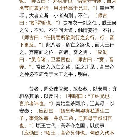
也。”师古曰：“郑说非也。谓请守母冢，自为
名节而表异行，用此矜高于兄耳。”〕
幸臣有
罪，大者立断，小者肉刑，不仁。
〔师古
曰：“断谓斩也。”〕
贵布衣一剑之任，贱王侯
之位，不知。不学问大道，触情妄行，不祥。
〔师古曰：“任情意所欲则行之妄行。行，音
下更反。”〕
此八者，危亡之路也，而大王行
之。弃南面之位，奋诸、贲之勇，
〔应劭
曰：“吴专诸，卫孟贲也。”师古曰：“贲，音
奔。”〕
常出入危亡之路，臣之所见，高皇帝
之神必不庙食于大王之手，明白。
昔者，周公诛管叔，放蔡叔，以安周；齐
桓杀其弟，以反国；
〔韦昭曰：“子纠兄也，
言弟者讳也。”〕
秦始皇杀两弟，迁其母，以
安秦；
〔应劭曰：“始皇母与嫪毐私通生二
子，事觉诛毐，并杀二弟，迁其母于咸阳宫
也。”〕
顷王亡代，高帝夺之国，以便事；
〔应劭曰：“顷王，高帝兄仲也。匈奴入代不