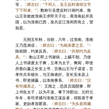
等，
〔师古曰：“下邳人，吴王反时请得汉节
下下邳者。”〕
数称引吴楚反时计画约束。衡
山王非敢效淮南王求即天子位，畏淮南起并其
国，以为淮南已西，发兵定江淮闲而有之，望
如是。
元朔五年秋，当朝，六年，过淮南。淮南
王乃昆弟语，
〔师古曰：“为相亲爱之言。”〕
除前隙，约束反具。
〔师古曰：“共契约为反
具。”〕
衡山王即上书谢病，上赐不朝。乃使
人上书请废太子爽，立孝为太子。爽闻，即使
所善白嬴之长安上书，言衡山王与子谋逆，言
孝作兵车锻矢，与王御者奸。至长安未及上
书，即吏捕嬴，以淮南事系。
〔师古曰：“汉
有司捕系之。”〕
王闻之，恐其言国阴事，即
上书告太子，以为不道。事下沛郡治。元狩元
年冬，有司求捕与淮南王谋反者，得陈喜于孝
家。吏劾孝首匿喜。
〔师古曰：“为头首而藏