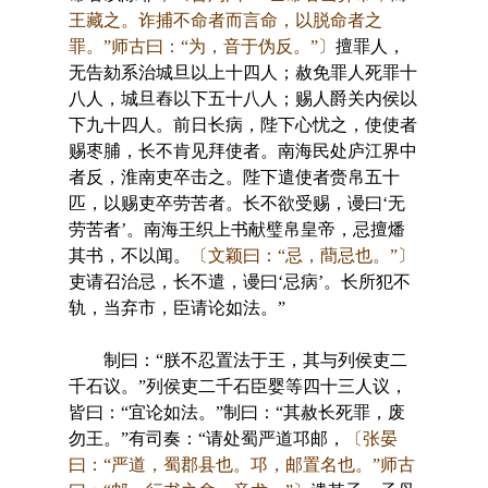
王藏之。诈捕不命者而言命，以脱命者之
罪。”师古曰：“为，音于伪反。”〕
擅罪人，
无告劾系治城旦以上十四人；赦免罪人死罪十
八人，城旦舂以下五十八人；赐人爵关内侯以
下九十四人。前日长病，陛下心忧之，使使者
赐枣脯，长不肯见拜使者。南海民处庐江界中
者反，淮南吏卒击之。陛下遣使者赍帛五十
匹，以赐吏卒劳苦者。长不欲受赐，谩曰‘无
劳苦者’。南海王织上书献璧帛皇帝，忌擅燔
其书，不以闻。
〔文颖曰：“忌，蕳忌也。”〕
吏请召治忌，长不遣，谩曰‘忌病’。长所犯不
轨，当弃市，臣请论如法。”
制曰：“朕不忍置法于王，其与列侯吏二
千石议。”列侯吏二千石臣婴等四十三人议，
皆曰：“宜论如法。”制曰：“其赦长死罪，废
勿王。”有司奏：“请处蜀严道邛邮，
〔张晏
曰：“严道，蜀郡县也。邛，邮置名也。”师古