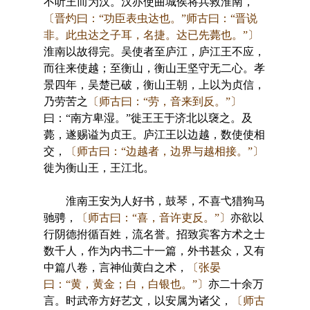
不听王而为汉。汉亦使曲城侯将兵救淮南，
〔晋灼曰：“功臣表虫达也。”师古曰：“晋说
非。此虫达之子耳，名捷。达已先薨也。”〕
淮南以故得完。吴使者至庐江，庐江王不应，
而往来使越；至衡山，衡山王坚守无二心。孝
景四年，吴楚已破，衡山王朝，上以为贞信，
乃劳苦之
〔师古曰：“劳，音来到反。”〕
曰：“南方卑湿。”徙王王于济北以襃之。及
薨，遂赐谥为贞王。庐江王以边越，数使使相
交，
〔师古曰：“边越者，边界与越相接。”〕
徙为衡山王，王江北。
淮南王安为人好书，鼓琴，不喜弋猎狗马
驰骋，
〔师古曰：“喜，音许吏反。”〕
亦欲以
行阴德拊循百姓，流名誉。招致宾客方术之士
数千人，作为内书二十一篇，外书甚众，又有
中篇八卷，言神仙黄白之术，
〔张晏
曰：“黄，黄金；白，白银也。”〕
亦二十余万
言。时武帝方好艺文，以安属为诸父，
〔师古