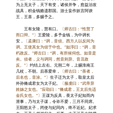
为上无太子，天下有变，诸侯并争，愈益治攻
战具，积金钱赂遗郡国。游士妄作妖言阿谀
王，王喜，多赐予之。
王有女陵，慧有口。
〔师古曰：“性慧了
而口辩。”〕
王爱陵，多予金钱，为中诇长
安，
〔孟康曰：“诇，音侦。西方人以反间为
诇。王使其女为侦于中也。”如淳曰：“诇，音
朽政反。”师古曰：“诇，有所候伺也。如音是
矣。侦者，义与诇同，然音则异。音丑政
反。”〕
约结上左右。元朔二年，上赐淮南王
几杖，不朝。后荼爱幸，
〔师古曰：“荼者，
后名也，音涂。”〕
生子迁为太子，取皇太后
外孙脩成君女为太子妃。
〔服虔曰：“武帝异
姓姊之女也。”应劭曰：“脩成君，王太后先适
金氏女也。”〕
王谋为反具，畏太子妃知而内
泄事，乃与太子谋，令诈不爱，三月不同席。
王阳怒太子，闭使与妃同内，终不近妃。妃求