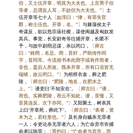
但，又士伍开章，明其为大夫也。上言男子但
等者，总谓反人耳，不妨但为大夫也。”〕
士
伍开章等七十人
〔如淳曰：“律，有罪失官
爵，称士伍也。开章，名。”〕
与棘蒲侯太子
奇谋反，欲以危宗庙社稷，谋使闽越及匈奴发
其兵。事觉，长安尉奇等往捕开章，长匿不
予，与故中尉蕳忌谋，杀以闭口，
〔师古
曰：“姓蕳，名忌。蕳，音奸，严助传作间
字，音同耳。今流俗书本此蕳字或有作简者，
非也，盖后人所改。既杀开章，所有口语皆无
端绪，故云闭口。”〕
为棺椁衣衾，葬之肥
陵，
〔师古曰：“肥陵，地名，在肥水之
上。”〕
谩吏曰‘不知安在’。
〔师古曰：“谩，
诳也。实葬肥陵，诳云不知处。谩，音慢，又
音莫连反。次下亦同。”〕
又阳聚土，树表其
上曰‘开章死，葬此下’。
〔师古曰：“表者，竖
木为之，若柱形也。”〕
及长身自贼杀无罪者
一人；令吏论杀无罪者六人；为亡命弃市诈捕
命者以除罪；
〔晋灼曰：“亡命者当弃市，而