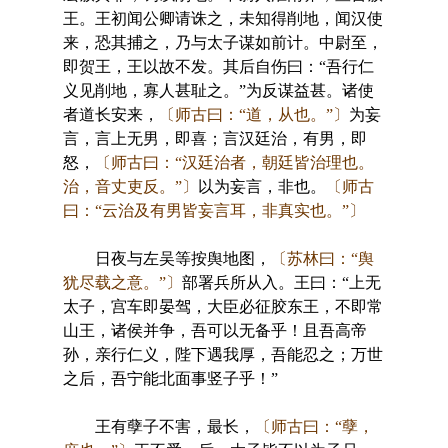
王。王初闻公卿请诛之，未知得削地，闻汉使
来，恐其捕之，乃与太子谋如前计。中尉至，
即贺王，王以故不发。其后自伤曰：“吾行仁
义见削地，寡人甚耻之。”为反谋益甚。诸使
者道长安来，
〔师古曰：“道，从也。”〕
为妄
言，言上无男，即喜；言汉廷治，有男，即
怒，
〔师古曰：“汉廷治者，朝廷皆治理也。
治，音丈吏反。”〕
以为妄言，非也。
〔师古
曰：“云治及有男皆妄言耳，非真实也。”〕
日夜与左吴等按舆地图，
〔苏林曰：“舆
犹尽载之意。”〕
部署兵所从入。王曰：“上无
太子，宫车即晏驾，大臣必征胶东王，不即常
山王，诸侯并争，吾可以无备乎！且吾高帝
孙，亲行仁义，陛下遇我厚，吾能忍之；万世
之后，吾宁能北面事竖子乎！”
王有孽子不害，最长，
〔师古曰：“孽，