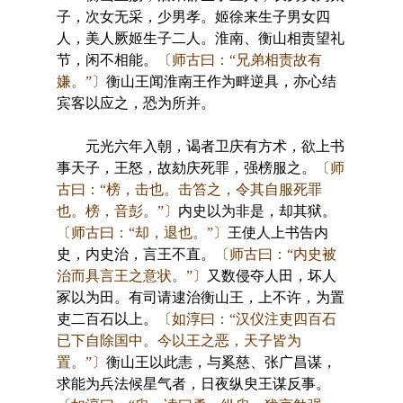
子，次女无采，少男孝。姬徐来生子男女四
人，美人厥姬生子二人。淮南、衡山相责望礼
节，闲不相能。
〔师古曰：“兄弟相责故有
嫌。”〕
衡山王闻淮南王作为畔逆具，亦心结
宾客以应之，恐为所并。
元光六年入朝，谒者卫庆有方术，欲上书
事天子，王怒，故劾庆死罪，强榜服之。
〔师
古曰：“榜，击也。击笞之，令其自服死罪
也。榜，音彭。”〕
内史以为非是，却其狱。
〔师古曰：“却，退也。”〕
王使人上书告内
史，内史治，言王不直。
〔师古曰：“内史被
治而具言王之意状。”〕
又数侵夺人田，坏人
冢以为田。有司请逮治衡山王，上不许，为置
吏二百石以上。
〔如淳曰：“汉仪注吏四百石
已下自除国中。今以王之恶，天子皆为
置。”〕
衡山王以此恚，与奚慈、张广昌谋，
求能为兵法候星气者，日夜纵臾王谋反事。