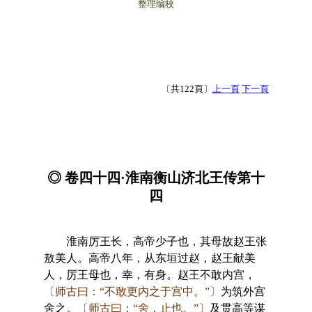
整理编校
〔共122頁〕
上一頁
下一頁
◎ 卷四十四·淮南衡山济北王传第十
四
淮南厉王长，高帝少子也，其母故赵王张
敖美人。高帝八年，从东垣过赵，赵王献美
人，厉王母也，幸，有身。赵王不敢内宫，
〔师古曰：“不敢更内之于宫中。”〕
为筑外宫
舍之。
〔师古曰：“舍，止也。”〕
及贯高等谋