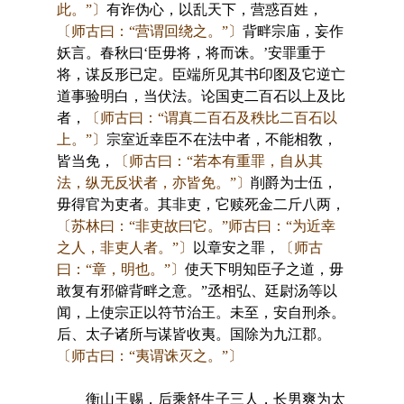
此。”〕
有诈伪心，以乱天下，营惑百姓，
〔师古曰：“营谓回绕之。”〕
背畔宗庙，妄作
妖言。春秋曰‘臣毋将，将而诛。’安罪重于
将，谋反形已定。臣端所见其书印图及它逆亡
道事验明白，当伏法。论国吏二百石以上及比
者，
〔师古曰：“谓真二百石及秩比二百石以
上。”〕
宗室近幸臣不在法中者，不能相敎，
皆当免，
〔师古曰：“若本有重罪，自从其
法，纵无反状者，亦皆免。”〕
削爵为士伍，
毋得官为吏者。其非吏，它赎死金二斤八两，
〔苏林曰：“非吏故曰它。”师古曰：“为近幸
之人，非吏人者。”〕
以章安之罪，
〔师古
曰：“章，明也。”〕
使天下明知臣子之道，毋
敢复有邪僻背畔之意。”丞相弘、廷尉汤等以
闻，上使宗正以符节治王。未至，安自刑杀。
后、太子诸所与谋皆收夷。国除为九江郡。
〔师古曰：“夷谓诛灭之。”〕
衡山王赐，后乘舒生子三人，长男爽为太