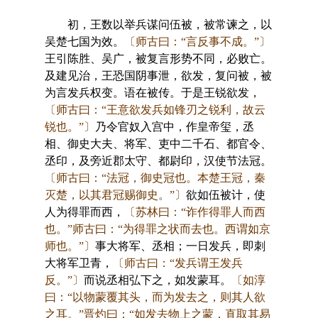
初，王数以举兵谋问伍被，被常谏之，以
吴楚七国为效。
〔师古曰：“言反事不成。”〕
王引陈胜、吴广，被复言形势不同，必败亡。
及建见治，王恐国阴事泄，欲发，复问被，被
为言发兵权变。语在被传。于是王锐欲发，
〔师古曰：“王意欲发兵如锋刃之锐利，故云
锐也。”〕
乃令官奴入宫中，作皇帝玺，丞
相、御史大夫、将军、吏中二千石、都官令、
丞印，及旁近郡太守、都尉印，汉使节法冠。
〔师古曰：“法冠，御史冠也。本楚王冠，秦
灭楚，以其君冠赐御史。”〕
欲如伍被计，使
人为得罪而西，
〔苏林曰：“诈作得罪人而西
也。”师古曰：“为得罪之状而去也。西谓如京
师也。”〕
事大将军、丞相；一日发兵，即刺
大将军卫青，
〔师古曰：“发兵谓王发兵
反。”〕
而说丞相弘下之，如发蒙耳。
〔如淳
曰：“以物蒙覆其头，而为发去之，则其人欲
之耳。”晋灼曰：“如发去物上之蒙，直取其易