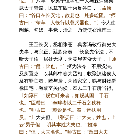
悦。”〕
六年，令男子但等七十人与棘蒲侯柴
武太子奇谋，以辇车四十乘反谷口，
〔孟康
曰：“谷口在长安北，故县也，处多崄阻。”师
古曰：“辇车，人輓行以载兵器也。”〕
令人使
闽越、匈奴。事觉，治之，乃使使召淮南王。
王至长安，丞相张苍，典客冯敬行御史大
夫事，与宗正、廷尉杂奏：“长废先帝法，不
听天子诏，居处无度，为黄屋盖儗天子，
〔师
古曰：“儗，比也。”〕
擅为法令，不用汉法。
及所置吏，以其郎中春为丞相，收聚汉诸侯人
及有罪亡者，匿与居，为治家室，赐与财物爵
禄田宅，爵或至关内侯，奉以二千石所当得。
〔如淳曰：“赐亡畔来者，如赐其国二千石
也。”臣瓒曰：“奉畔者以二千石之秩禄
也。”师古曰：“瓒说是也。奉，音扶用
反。”〕
大夫但、
〔张晏曰：“大夫，姓也，上
云‘男子但’，明其本姓大夫也。”如淳
曰：“但，大夫名也。”师古曰：“既曰大夫