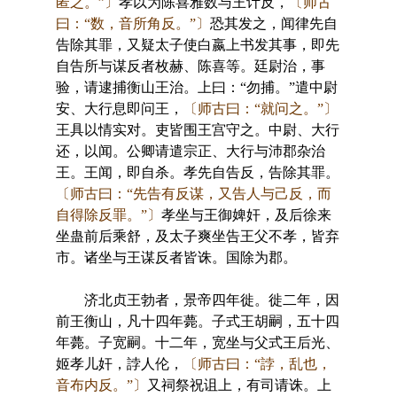
匿之。”〕
孝以为陈喜雅数与王计反，
〔师古
曰：“数，音所角反。”〕
恐其发之，闻律先自
告除其罪，又疑太子使白嬴上书发其事，即先
自告所与谋反者枚赫、陈喜等。廷尉治，事
验，请逮捕衡山王治。上曰：“勿捕。”遣中尉
安、大行息即问王，
〔师古曰：“就问之。”〕
王具以情实对。吏皆围王宫守之。中尉、大行
还，以闻。公卿请遣宗正、大行与沛郡杂治
王。王闻，即自杀。孝先自告反，告除其罪。
〔师古曰：“先告有反谋，又告人与己反，而
自得除反罪。”〕
孝坐与王御婢奸，及后徐来
坐蛊前后乘舒，及太子爽坐告王父不孝，皆弃
市。诸坐与王谋反者皆诛。国除为郡。
济北贞王勃者，景帝四年徙。徙二年，因
前王衡山，凡十四年薨。子式王胡嗣，五十四
年薨。子宽嗣。十二年，宽坐与父式王后光、
姬孝儿奸，誖人伦，
〔师古曰：“誖，乱也，
音布内反。”〕
又祠祭祝诅上，有司请诛。上