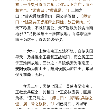
衣，一斗粟可舂而共食，况以天下之广，而不
相容也。”师古曰：“瓒说是。”〕
上闻之
曰：“昔尧舜放逐骨肉，周公杀管蔡，
〔师古
曰：“鯀及共工皆尧舜之同姓，故云骨肉。”〕
天下称圣，不以私害公。天下岂以为我贪淮南
地邪？”乃徙城阳王王淮南故地，而追尊谥淮
南王为厉王，置园如诸侯仪。
十六年，上怜淮南王废法不轨，自使失国
早夭，乃徙淮南王喜复王故城阳，而立厉王三
子王淮南故地，三分之：阜陵侯安为淮南王，
安阳侯勃为衡山王，阳周侯赐为庐江王。东城
侯良前薨，无后。
孝景三年，吴楚七国反，吴使者至淮南，
王欲发兵应之。其相曰：“王必欲应吴，臣愿
为将。”王乃属之。
〔师古曰：“属谓以兵委之
也。属，音之欲反。”〕
相已将兵，因城守，