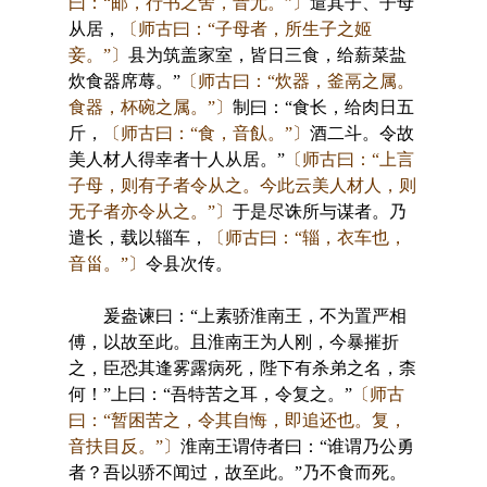
曰：“邮，行书之舍，音尤。”〕
遣其子、子母
从居，
〔师古曰：“子母者，所生子之姬
妾。”〕
县为筑盖家室，皆日三食，给薪菜盐
炊食器席蓐。”
〔师古曰：“炊器，釜鬲之属。
食器，杯碗之属。”〕
制曰：“食长，给肉日五
斤，
〔师古曰：“食，音飤。”〕
酒二斗。令故
美人材人得幸者十人从居。”
〔师古曰：“上言
子母，则有子者令从之。今此云美人材人，则
无子者亦令从之。”〕
于是尽诛所与谋者。乃
遣长，载以辎车，
〔师古曰：“辎，衣车也，
音甾。”〕
令县次传。
爰盎谏曰：“上素骄淮南王，不为置严相
傅，以故至此。且淮南王为人刚，今暴摧折
之，臣恐其逢雾露病死，陛下有杀弟之名，柰
何！”上曰：“吾特苦之耳，令复之。”
〔师古
曰：“暂困苦之，令其自悔，即追还也。复，
音扶目反。”〕
淮南王谓侍者曰：“谁谓乃公勇
者？吾以骄不闻过，故至此。”乃不食而死。