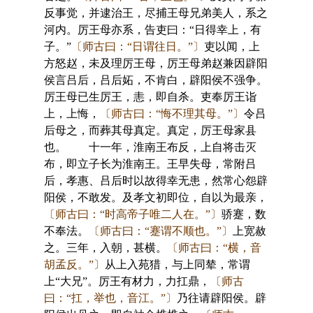
反事觉，并逮治王，尽捕王母兄弟美人，系之
河内。厉王母亦系，告吏曰：“日得幸上，有
子。”
〔师古曰：“日谓往日。”〕
吏以闻，上
方怒赵，未及理厉王母，厉王母弟赵兼因辟阳
侯言吕后，吕后妬，不肯白，辟阳侯不强争。
厉王母已生厉王，恚，即自杀。吏奉厉王诣
上，上悔，
〔师古曰：“悔不理其母。”〕
令吕
后母之，而葬其母真定。真定，厉王母家县
也。 十一年，淮南王布反，上自将击灭
布，即立子长为淮南王。王早失母，常附吕
后，孝惠、吕后时以故得幸无患，然常心怨辟
阳侯，不敢发。及孝文初即位，自以为最亲，
〔师古曰：“时高帝子唯二人在。”〕
骄蹇，数
不奉法。
〔师古曰：“蹇谓不顺也。”〕
上宽赦
之。三年，入朝，甚横。
〔师古曰：“横，音
胡孟反。”〕
从上入苑猎，与上同辇，常谓
上“大兄”。厉王有材力，力扛鼎，
〔师古
曰：“扛，举也，音江。”〕
乃往请辟阳侯。辟