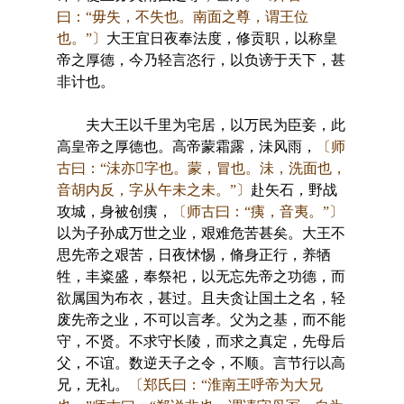
曰：“毋失，不失也。南面之尊，谓王位
也。”〕
大王宜日夜奉法度，修贡职，以称皇
帝之厚德，今乃轻言恣行，以负谤于天下，甚
非计也。
夫大王以千里为宅居，以万民为臣妾，此
高皇帝之厚德也。高帝蒙霜露，沬风雨，
〔师
古曰：“沬亦字也。蒙，冒也。沬，洗面也，
音胡内反，字从午未之未。”〕
赴矢石，野战
攻城，身被创痍，
〔师古曰：“痍，音夷。”〕
以为子孙成万世之业，艰难危苦甚矣。大王不
思先帝之艰苦，日夜怵惕，脩身正行，养牺
牲，丰粢盛，奉祭祀，以无忘先帝之功德，而
欲属国为布衣，甚过。且夫贪让国土之名，轻
废先帝之业，不可以言孝。父为之基，而不能
守，不贤。不求守长陵，而求之真定，先母后
父，不谊。数逆天子之令，不顺。言节行以高
兄，无礼。
〔郑氏曰：“淮南王呼帝为大兄