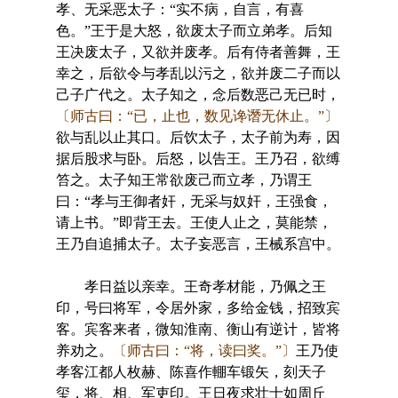
孝、无采恶太子：“实不病，自言，有喜
色。”王于是大怒，欲废太子而立弟孝。后知
王决废太子，又欲并废孝。后有侍者善舞，王
幸之，后欲令与孝乱以污之，欲并废二子而以
己子广代之。太子知之，念后数恶己无已时，
〔师古曰：“已，止也，数见谗谮无休止。”〕
欲与乱以止其口。后饮太子，太子前为寿，因
据后股求与卧。后怒，以告王。王乃召，欲缚
笞之。太子知王常欲废己而立孝，乃谓王
曰：“孝与王御者奸，无采与奴奸，王强食，
请上书。”即背王去。王使人止之，莫能禁，
王乃自追捕太子。太子妄恶言，王械系宫中。
孝日益以亲幸。王奇孝材能，乃佩之王
印，号曰将军，令居外家，多给金钱，招致宾
客。宾客来者，微知淮南、衡山有逆计，皆将
养劝之。
〔师古曰：“将，读曰奖。”〕
王乃使
孝客江都人枚赫、陈喜作輣车锻矢，刻天子
玺，将、相、军吏印。王日夜求壮士如周丘