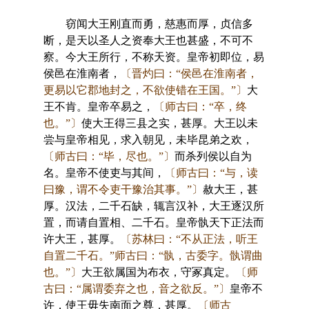
窃闻大王刚直而勇，慈惠而厚，贞信多
断，是天以圣人之资奉大王也甚盛，不可不
察。今大王所行，不称天资。皇帝初即位，易
侯邑在淮南者，
〔晋灼曰：“侯邑在淮南者，
更易以它郡地封之，不欲使错在王国。”〕
大
王不肯。皇帝卒易之，
〔师古曰：“卒，终
也。”〕
使大王得三县之实，甚厚。大王以未
尝与皇帝相见，求入朝见，未毕昆弟之欢，
〔师古曰：“毕，尽也。”〕
而杀列侯以自为
名。皇帝不使吏与其间，
〔师古曰：“与，读
曰豫，谓不令吏干豫治其事。”〕
赦大王，甚
厚。汉法，二千石缺，辄言汉补，大王逐汉所
置，而请自置相、二千石。皇帝骫天下正法而
许大王，甚厚。
〔苏林曰：“不从正法，听王
自置二千石。”师古曰：“骫，古委字。骫谓曲
也。”〕
大王欲属国为布衣，守冢真定。
〔师
古曰：“属谓委弃之也，音之欲反。”〕
皇帝不
许，使王毋失南面之尊，甚厚。
〔师古