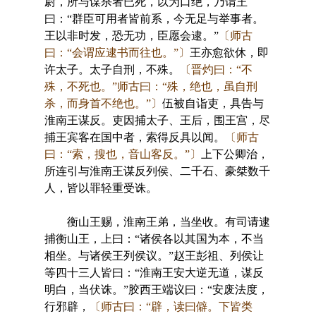
尉，所与谋杀者已死，以为口绝，乃谓王
曰：“群臣可用者皆前系，今无足与举事者。
王以非时发，恐无功，臣愿会逮。”
〔师古
曰：“会谓应逮书而往也。”〕
王亦愈欲休，即
许太子。太子自刑，不殊。
〔晋灼曰：“不
殊，不死也。”师古曰：“殊，绝也，虽自刑
杀，而身首不绝也。”〕
伍被自诣吏，具告与
淮南王谋反。吏因捕太子、王后，围王宫，尽
捕王宾客在国中者，索得反具以闻。
〔师古
曰：“索，搜也，音山客反。”〕
上下公卿治，
所连引与淮南王谋反列侯、二千石、豪桀数千
人，皆以罪轻重受诛。
衡山王赐，淮南王弟，当坐收。有司请逮
捕衡山王，上曰：“诸侯各以其国为本，不当
相坐。与诸侯王列侯议。”赵王彭祖、列侯让
等四十三人皆曰：“淮南王安大逆无道，谋反
明白，当伏诛。”胶西王端议曰：“安废法度，
行邪辟，
〔师古曰：“辟，读曰僻。下皆类