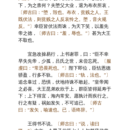
下，为之柰何？夫堕父大业，退为布衣所哀，
〔师古曰：“堕，毁也。布衣，贫贱之人。王
既伏法，则贫贱之人反哀怜之。堕，音火规
反。”〕
幸臣皆伏法而诛，为天下笑，以羞先
帝之德，
〔师古曰：“羞，辱也。”〕
甚为大王
不取也。
宜急改操易行，上书谢罪，曰：“臣不幸
早失先帝，少孤，吕氏之世，未尝忘死。
〔服
虔曰：“常恐畏死也。”〕
陛下即位，臣怙恩德
骄盈，行多不轨。
〔师古曰：“轨，法也。”〕
追念辠过，恐惧，伏地待诛不敢起。”皇帝闻
之必喜。大王昆弟欢欣于上，群臣皆得延寿于
下；上下得宜，海内常安。愿孰计而疾行之。
行之有疑，祸如发矢，不可追已。
〔师古
曰：“发矢，喻速也。已，语终辞。”〕
王得书不说。
〔师古曰：“说，读曰