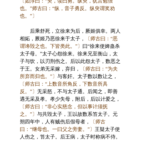
〔如淳曰：“臾，读曰勇。纵臾，犹言勉强
也。”师古曰：“纵，音子勇反。纵臾谓奖劝
也。”〕
后乘舒死，立徐来为后，厥姬俱幸。两人
相妬，厥姬乃恶徐来于太子，
〔师古曰：“恶
谓谗毁之也。下皆类此。”〕
曰“徐来使婢蛊杀
太子母。”太子心怨徐来。徐来兄至衡山，太
子与饮，以刃刑伤之。后以此怨太子，数恶之
于王。女弟无采嫁，弃归，
〔师古曰：“为夫
所弃而归也。”〕
与客奸。太子数以数让之，
〔师古曰：“上数音所角反，下数音所具
反。”〕
无采怒，不与太子通。后闻之，即善
遇无采及孝。孝少失母，附后，后以计爱之，
〔师古曰：“非心实慈念，但以事计须抚
之。”〕
与共毁太子，王以故数系笞太子。元
朔四年中，人有贼伤后假母者，
〔师古
曰：“继母也。一曰父之旁妻。”〕
王疑太子使
人伤之，笞太子。后王病，太子时称病不侍。