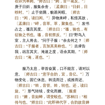
在卯为单阏。”师古曰：“阏，音一葛反。”〕
庚子日斜，服集余舍，
〔孟康曰：“日斜，日
昳时。”〕
止于坐隅，貌甚闲暇。
〔师古
曰：“闲，读曰闲。”〕
异物来崪，私怪其故，
〔孟康曰：“崪，音萃。萃，聚集也。”〕
发书
占之，谶言其度。
〔师古曰：“谶，验也，有
征验之书也。谶，音初禁反。”〕
曰“野鸟入
室，主人将去。”问于子服：“余去何之？
〔师
古曰：“子服者，言加其美称也。”〕
吉虖告
我，凶言其灾。淹速之度，语余其期。”
〔师
古曰：“淹，遟也。”〕
服乃太息，举首奋翼，口不能言，请对以
意。
〔师古曰：“意字合韵，宜，音亿。”〕
万
物变化，固亡休息。斡流而迁，或推而还。
〔师古曰：“斡，音管。斡，转也。还，读曰
旋。”〕
形气转续，变化而嬗。
〔服虔
曰：“嬗，音如蝉，谓变蜕也。”苏林曰：“相
传与也。”师古曰：“此即禅代字，合韵故音婵