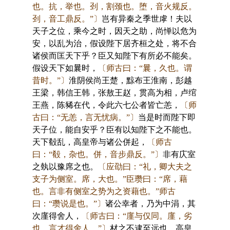
也。抗，举也。刭，割颈也。堕，音火规反。
刭，音工鼎反。”〕
岂有异秦之季世虖！夫以
天子之位，乘今之时，因天之助，尚惮以危为
安，以乱为治，假设陛下居齐桓之处，将不合
诸侯而匡天下乎？臣又知陛下有所必不能矣。
假设天下如曩时，
〔师古曰：“曩，久也。谓
昔时。”〕
淮阴侯尚王楚，黥布王淮南，彭越
王梁，韩信王韩，张敖王赵，贯高为相，卢绾
王燕，陈豨在代，令此六七公者皆亡恙，
〔师
古曰：“无恙，言无忧病。”〕
当是时而陛下即
天子位，能自安乎？臣有以知陛下之不能也。
天下殽乱，高皇帝与诸公併起，
〔师古
曰：“殽，杂也。併，音步鼎反。”〕
非有庂室
之埶以豫席之也。
〔应劭曰：“礼，卿大夫之
支子为侧室。席，大也。”臣瓒曰：“席，藉
也。言非有侧室之势为之资藉也。”师古
曰：“瓒说是也。”〕
诸公幸者，乃为中涓，其
次廑得舍人，
〔师古曰：“廑与仅同。廑，劣
也，言才得舍人。”〕
材之不逮至远也。高皇