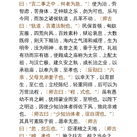
曰：“言二事之中，何者为急。”〕
使为治，劳
智虑，苦身体，乏钟鼓之乐，勿为可也。乐与
今同，而加之诸侯轨道，兵革不动，
〔师古
曰：“轨道，言遵法制也。”〕
民保首领，匈奴
宾服，四荒向风，百姓素朴，狱讼衰息，大数
既得，则天下顺治，海内之气清和咸理，生为
明帝，没为明神，名誉之美，垂于无穷。礼祖
有功而宗有德，使顾成之庙称为太宗，上配太
祖，与汉亡极。建久安之埶，成长治之业，以
承祖庙，以奉六亲，至孝也；
〔应劭曰：“六
亲，父母兄弟妻子也。”〕
以幸天下，以育群
生，至仁也；立经陈纪，轻重同得，后可以为
万世法程，
〔师古曰：“程，式也。”〕
虽有愚
幼不肖之嗣，犹得蒙业而安，至明也。以陛下
之明达，因使少知治体者得佐下风，致此非难
也。
〔师古曰：“少知治体者，谊自谓也。”〕
其具可素陈于前，愿幸无忽。
〔师古
曰：“忽，怠忘也。”〕
臣谨稽之天地，
〔师古
曰：“稽，考也。”〕
验之往古，桉之当今之