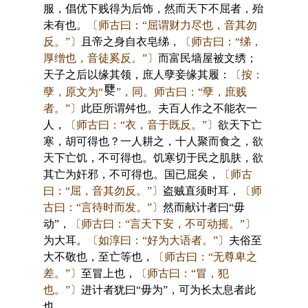
服，倡优下贱得为后饰，然而天下不屈者，殆
未有也。
〔师古曰：“屈谓财力尽也，音其勿
反。”〕
且帝之身自衣皂绨，
〔师古曰：“绨，
厚缯也，音徒奚反。”〕
而富民墙屋被文绣；
天子之后以缘其领，庶人孽妾缘其履：
〔按：
孽，原文为“
”，同。师古曰：“孽，庶贱
者。”〕
此臣所谓舛也。夫百人作之不能衣一
人，
〔师古曰：“衣，音于既反。”〕
欲天下亡
寒，胡可得也？一人耕之，十人聚而食之，欲
天下亡饥，不可得也。饥寒切于民之肌肤，欲
其亡为奸邪，不可得也。国已屈矣，
〔师古
曰：“屈，音其勿反。”〕
盗贼直须时耳，
〔师
古曰：“言待时而发。”〕
然而献计者曰“毋
动”，
〔师古曰：“言天下安，不可动摇。”〕
为大耳。
〔如淳曰：“好为大语者。”〕
夫俗至
大不敬也，至亡等也，
〔师古曰：“无尊卑之
差。”〕
至冒上也，
〔师古曰：“冒，犯
也。”〕
进计者犹曰“毋为”，可为长太息者此
也。