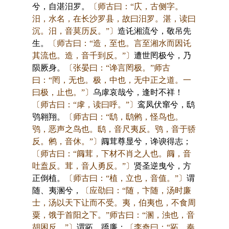
兮，自湛汨罗。
〔师古曰：“庂，古侧字。
汨，水名，在长沙罗县，故曰汨罗。湛，读曰
沉。汨，音莫历反。”〕
造讬湘流兮，敬吊先
生。
〔师古曰：“造，至也。言至湘水而因讬
其流也。造，音千到反。”〕
遭世罔极兮，乃
陨厥身。
〔张晏曰：“谗言罔极。”师古
曰：“罔，无也。极，中也，无中正之道。一
曰极，止也。”〕
乌虖哀哉兮，逢时不祥！
〔师古曰：“虖，读曰呼。”〕
鸾凤伏窜兮，鸱
鸮翱翔。
〔师古曰：“鸱，鸱鸺，怪鸟也。
鸮，恶声之鸟也。鸱，音尺夷反。鸮，音于骄
反。鸺，音休。”〕
阘茸尊显兮，谗谀得志；
〔师古曰：“阘茸，下材不肖之人也。阘，音
吐盍反。茸，音人勇反。”〕
贤圣逆曳兮，方
正倒植。
〔师古曰：“植，立也，音值。”〕
谓
随、夷溷兮，
〔应劭曰：“随，卞随，汤时廉
士，汤以天下让而不受。夷，伯夷也，不食周
粟，饿于首阳之下。”师古曰：“溷，浊也，音
胡困反。”〕
谓跖、蹻廉；
〔李奇曰：“跖，秦