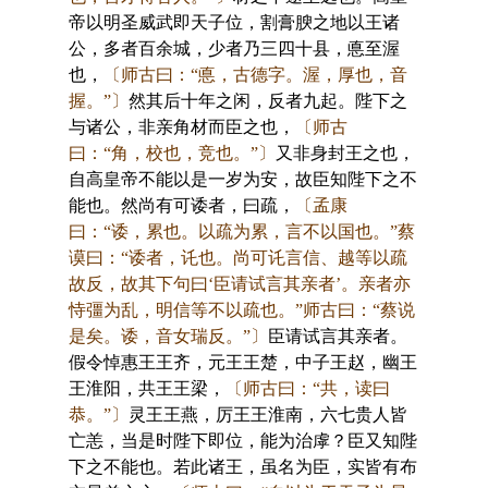
帝以明圣威武即天子位，割膏腴之地以王诸
公，多者百余城，少者乃三四十县，悳至渥
也，
〔师古曰：“悳，古德字。渥，厚也，音
握。”〕
然其后十年之闲，反者九起。陛下之
与诸公，非亲角材而臣之也，
〔师古
曰：“角，校也，竞也。”〕
又非身封王之也，
自高皇帝不能以是一岁为安，故臣知陛下之不
能也。然尚有可诿者，曰疏，
〔孟康
曰：“诿，累也。以疏为累，言不以国也。”蔡
谟曰：“诿者，讬也。尚可讬言信、越等以疏
故反，故其下句曰‘臣请试言其亲者’。亲者亦
恃彊为乱，明信等不以疏也。”师古曰：“蔡说
是矣。诿，音女瑞反。”〕
臣请试言其亲者。
假令悼惠王王齐，元王王楚，中子王赵，幽王
王淮阳，共王王梁，
〔师古曰：“共，读曰
恭。”〕
灵王王燕，厉王王淮南，六七贵人皆
亡恙，当是时陛下即位，能为治虖？臣又知陛
下之不能也。若此诸王，虽名为臣，实皆有布