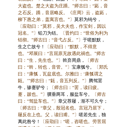
大盗也。楚之大盗为庄蹻。”师古曰：“跖，音
之石反。蹻，音居略反。《庄周》云，盗跖，
柳下惠之弟，盖寓言也。”〕
莫邪为钝兮，
〔应劭曰：“莫邪，吴大夫也，作宝剑，因以
冠名。”〕
铅刀为铦。
〔晋灼曰：“世俗为利为
铦彻。”师古曰：“音弋占反。”〕
于嗟默默，
生之亡故兮！
〔应劭曰：“默默，不得意
也。”邓展曰：“言屈原无故遇此祸也。”师古
曰：“生，先生也。”〕
斡弃周鼎，
〔师古
曰：“斡，转也，音管。”〕
宝康瓠兮。
〔郑氏
曰：“康瓠，瓦盆底也。尔雅曰：‘康瓠谓之
甈。’”师古曰：“甈，音五列反。”〕
腾驾罢
牛，骖蹇驴兮；
〔师古曰：“罢，读曰疲。
蹇，跛也。”〕
骥垂两耳，服盐车兮。
〔师古
曰：“驾盐车也。”〕
章父荐屦，渐不可久兮；
〔师古曰：“章父，殷冠名也。言冠乃居下，
屦反在上也。父，读曰甫。”〕
嗟若先生，独
离此咎兮！
〔应劭曰：“嗟，咨嗟也。劳苦屈