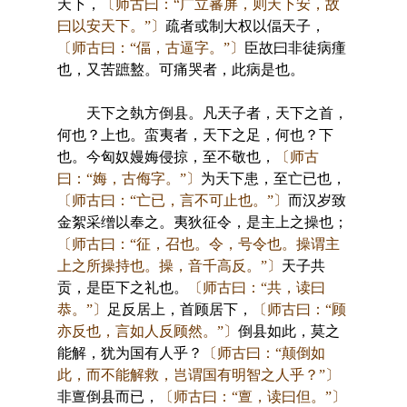
天下，
〔师古曰：“广立蕃屏，则天下安，故
曰以安天下。”〕
疏者或制大权以偪天子，
〔师古曰：“偪，古逼字。”〕
臣故曰非徒病瘇
也，又苦蹠盭。可痛哭者，此病是也。
天下之埶方倒县。凡天子者，天下之首，
何也？上也。蛮夷者，天下之足，何也？下
也。今匈奴嫚娒侵掠，至不敬也，
〔师古
曰：“娒，古侮字。”〕
为天下患，至亡已也，
〔师古曰：“亡已，言不可止也。”〕
而汉岁致
金絮采缯以奉之。夷狄征令，是主上之操也；
〔师古曰：“征，召也。令，号令也。操谓主
上之所操持也。操，音千高反。”〕
天子共
贡，是臣下之礼也。
〔师古曰：“共，读曰
恭。”〕
足反居上，首顾居下，
〔师古曰：“顾
亦反也，言如人反顾然。”〕
倒县如此，莫之
能解，犹为国有人乎？
〔师古曰：“颠倒如
此，而不能解救，岂谓国有明智之人乎？”〕
非亶倒县而已，
〔师古曰：“亶，读曰但。”〕