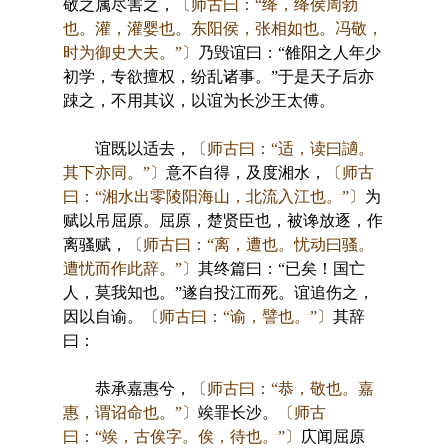
敬之属尽害之，
〔师古曰：“绛，绛侯周勃
也。灌，灌婴也。东阳侯，张相如也。冯敬，
时为御史大夫。”〕
乃毁谊曰：“雒阳之人年少
初学，专欲擅权，纷乱诸事。”于是天子后亦
踈之，不用其议，以谊为长沙王太傅。
谊既以适去，
〔师古曰：“适，读曰讁。
其下亦同。”〕
意不自得，及度湘水，
〔师古
曰：“湘水出零陵阳海山，北流入江也。”〕
为
赋以吊屈原。屈原，楚贤臣也，被谗放逐，作
离骚赋，
〔师古曰：“离，遭也。忧动曰骚。
遭忧而作此辞。”〕
其终篇曰：“已矣！国亡
人，莫我知也。”遂自投江而死。谊追伤之，
因以自谕。
〔师古曰：“谕，譬也。”〕
其辞
曰：
恭承嘉惠兮，
〔师古曰：“恭，敬也。嘉
惠，谓诏命也。”〕
竢罪长沙。
〔师古
曰：“竢，古俟字。俟，待也。”〕
庂闻屈原