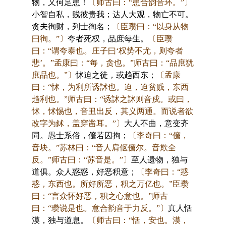
物，又何足患！
〔师古曰：“患合韵音环。”〕
小智自私，贱彼贵我；达人大观，物亡不可。
贪夫徇财，列士徇名；
〔臣瓒曰：“以身从物
曰徇。”〕
夸者死权，品庶每生。
〔臣瓒
曰：“谓夸泰也。庄子曰‘权势不尤，则夸者
悲’。”孟康曰：“每，贪也。”师古曰：“品庶犹
庶品也。”〕
怵迫之徒，或趋西东；
〔孟康
曰：“怵，为利所诱訹也。迫，迫贫贱，东西
趋利也。”师古曰：“诱訹之訹则音戍。或曰，
怵，怵惕也，音丑出反，其义两通。而说者欲
改字为鉥，盖穿凿耳。”〕
大人不曲，意变齐
同。愚士系俗，僒若囚拘；
〔李奇曰：“僒，
音块。”苏林曰：“音人肩伛僒尔。音欺全
反。”师古曰：“苏音是。”〕
至人遗物，独与
道俱。众人惑惑，好恶积意；
〔李奇曰：“惑
惑，东西也。所好所恶，积之万亿也。”臣瓒
曰：“言众怀好恶，积之心意也。”师古
曰：“瓒说是也。意合韵音于力反。”〕
真人恬
漠，独与道息。
〔师古曰：“恬，安也。漠，