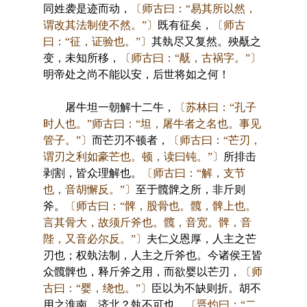
同姓袭是迹而动，
〔师古曰：“易其所以然，
谓改其法制使不然。”〕
既有征矣，
〔师古
曰：“征，证验也。”〕
其埶尽又复然。殃旤之
变，未知所移，
〔师古曰：“旤，古祸字。”〕
明帝处之尚不能以安，后世将如之何！
屠牛坦一朝解十二牛，
〔苏林曰：“孔子
时人也。”师古曰：“坦，屠牛者之名也。事见
管子。”〕
而芒刃不顿者，
〔师古曰：“芒刃，
谓刃之利如豪芒也。顿，读曰钝。”〕
所排击
剥割，皆众理解也。
〔师古曰：“解，支节
也，音胡懈反。”〕
至于髖髀之所，非斤则
斧。
〔师古曰：“髀，股骨也。髖，髀上也。
言其骨大，故须斤斧也。髖，音宽。髀，音
陛，又音必尔反。”〕
夫仁义恩厚，人主之芒
刃也；权埶法制，人主之斤斧也。今诸侯王皆
众髖髀也，释斤斧之用，而欲婴以芒刃，
〔师
古曰：“婴，绕也。”〕
臣以为不缺则折。胡不
用之淮南、济北？埶不可也。
〔晋灼曰：“二