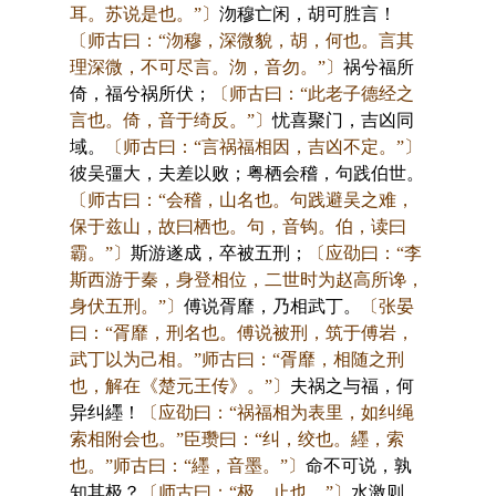
耳。苏说是也。”〕
沕穆亡闲，胡可胜言！
〔师古曰：“沕穆，深微貌，胡，何也。言其
理深微，不可尽言。沕，音勿。”〕
祸兮福所
倚，福兮祸所伏；
〔师古曰：“此老子德经之
言也。倚，音于绮反。”〕
忧喜聚门，吉凶同
域。
〔师古曰：“言祸福相因，吉凶不定。”〕
彼吴彊大，夫差以败；粤栖会稽，句践伯世。
〔师古曰：“会稽，山名也。句践避吴之难，
保于兹山，故曰栖也。句，音钩。伯，读曰
霸。”〕
斯游遂成，卒被五刑；
〔应劭曰：“李
斯西游于秦，身登相位，二世时为赵高所谗，
身伏五刑。”〕
傅说胥靡，乃相武丁。
〔张晏
曰：“胥靡，刑名也。傅说被刑，筑于傅岩，
武丁以为己相。”师古曰：“胥靡，相随之刑
也，解在《楚元王传》。”〕
夫祸之与福，何
异纠纆！
〔应劭曰：“祸福相为表里，如纠绳
索相附会也。”臣瓒曰：“纠，绞也。纆，索
也。”师古曰：“纆，音墨。”〕
命不可说，孰
知其极？
〔师古曰：“极，止也。”〕
水激则