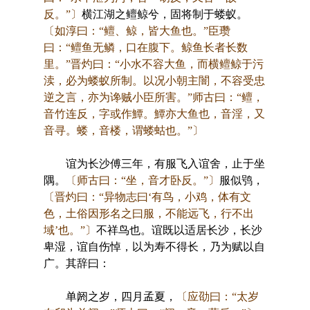
反。”〕
横江湖之鳣鲸兮，固将制于蝼蚁。
〔如淳曰：“鳣、鲸，皆大鱼也。”臣瓒
曰：“鳣鱼无鳞，口在腹下。鲸鱼长者长数
里。”晋灼曰：“小水不容大鱼，而横鳣鲸于污
渎，必为蝼蚁所制。以况小朝主闇，不容受忠
逆之言，亦为谗贼小臣所害。”师古曰：“鳣，
音竹连反，字或作鱏。鱏亦大鱼也，音淫，又
音寻。蝼，音楼，谓蝼蛄也。”〕
谊为长沙傅三年，有服飞入谊舍，止于坐
隅。
〔师古曰：“坐，音才卧反。”〕
服似鸮，
〔晋灼曰：“异物志曰‘有鸟，小鸡，体有文
色，土俗因形名之曰服，不能远飞，行不出
域’也。”〕
不祥鸟也。谊既以适居长沙，长沙
卑湿，谊自伤悼，以为寿不得长，乃为赋以自
广。其辞曰：
单阏之岁，四月孟夏，
〔应劭曰：“太岁