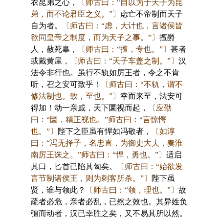
衣昆弟之心，
〔师古曰：“自以为于天子为昆
弟，而不论君臣之义。”〕
虑亡不帝制而天子
自为者。
〔师古曰：“虑，大计也，言诸侯皆
欲同皇帝之制度，而为天子之事。”〕
擅爵
人，赦死辠，
〔师古曰：“擅，专也。”〕
甚者
或戴黄屋，
〔师古曰：“天子车盖之制。”〕
汉
法令非行也。虽行不轨如厉王者，令之不肯
听，召之安可致乎！
〔师古曰：“不轨，谓不
修法制也。致，至也。”〕
幸而来至，法安可
得加！动一亲戚，天下圜视而起，
〔应劭
曰：“圜，精正视也。”师古曰：“言惊愕
也。”〕
陛下之臣虽有悍如冯敬者，
〔如淳
曰：“冯无择子，名忠直，为御史大夫，奏淮
南厉王诛之。”师古曰：“悍，勇也。”〕
适启
其口，匕首已陷其匈矣。
〔师古曰：“始欲发
言节制诸侯王，则为刺客所杀。”〕
陛下虽
贤，谁与领此？
〔师古曰：“领，理也。”〕
故
疏者必危，亲者必乱，已然之效也。其异姓负
彊而动者，汉已幸胜之矣，又不易其所以然。