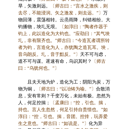
旱，矢激则远。
〔师古曰：“言水之激疾，则
去尽，不能浸润。矢之激发，则去远。”〕
万
物回薄，震荡相转。云烝雨降，纠错相纷。大
钧播物，坱圠无垠。
〔如淳曰：“陶者作器于
钧上，此以造化为大钧也。”应劭曰：“其气坱
圠，非有限齐也。”师古曰：“今造瓦者谓所转
者为钧，言造化为人，亦犹陶之造瓦耳。坱，
音乌朗反。圠，音于黠反。”〕
天不可与虑，
道不可与谋。遟速有命，乌识其时？
〔师古
曰：“乌犹何也。”〕
且夫天地为炉，造化为工；阴阳为炭，万
物为铜，
〔师古曰：“以冶铸为喻。”〕
合散消
息，安有常则？千变万化，未始有极。忽然为
人，何足控揣；
〔孟康曰：“控，引也。揣，
持也。言人生忽然，何足引持自贵惜也。”如
淳曰：“控，引也。揣，音团。控抟，玩弄爱
生之意也。”师古曰：“如说是。”〕
化为异