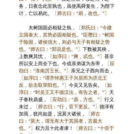
务，日夜念此至孰也，虽使禹舜复生，为陛下
计，亡以易此。
〔师古曰：“易，改也。”〕
夫树国固必相疑之埶，
〔郑氏曰：“今建
立国泰大，其势必固相疑也。”臣瓒曰：“树国
于险固，诸侯强大，则必与天子有相疑之势
也。”师古曰：“郑说是也。”〕
下数被其殃，
上数爽其忧，
〔如淳曰：“爽，忒也。”〕
甚非
所以安上而全下也。今或亲弟谋为东帝，
〔应
劭曰：“淮南厉王长。”〕
亲兄之子西向而击，
〔如淳曰：“谓齐悼惠王子兴居而为济北王
反，欲击取荥阳也。”〕
今吴又见告矣。
〔如
淳曰：“时吴王又不循汉法，有告之者。”〕
天
子春秋鼎盛，
〔应劭曰：“鼎，方也。”〕
行义
未过，
〔师古曰：“行，音下更反。”〕
德泽有
加焉，犹尚如是，况莫大诸侯，
〔师古
曰：“莫大，谓无有大于其国者，言最大
也。”〕
权力且十此者虖！
〔师古曰：“十倍于