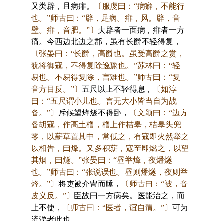
又类辟，且病痱。
〔服虔曰：“病癖，不能行
也。”师古曰：“辟，足病。痱，风。辟，音
壁。痱，音肥。”〕
夫辟者一面病，痱者一方
痛。今西边北边之郡，虽有长爵不轻得复，
〔张晏曰：“长爵，高爵也。虽受高爵之赏，
犹将御寇，不得复除逸豫也。”苏林曰：“轻，
易也。不易得复除，言难也。”师古曰：“复，
音方目反。”〕
五尺以上不轻得息，
〔如淳
曰：“五尺谓小儿也。言无大小皆当自为战
备。”〕
斥候望烽燧不得卧，
〔文颖曰：“边方
备胡寇，作高土橹，橹上作桔皋，桔皋头兜
零，以薪草置其中，常低之，有寇即火然举之
以相告，曰烽。又多积薪，寇至即燃之，以望
其烟，曰燧。”张晏曰：“昼举烽，夜燔燧
也。”师古曰：“张说误也。昼则燔燧，夜则举
烽。”〕
将吏被介冑而睡，
〔师古曰：“被，音
皮义反。”〕
臣故曰一方病矣。医能治之，而
上不使，
〔师古曰：“医者，谊自谓。”〕
可为
流涕者此也。