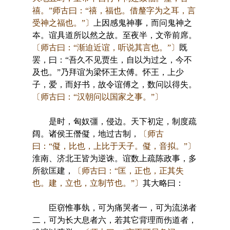
禧。”师古曰：“禧，福也。借釐字为之耳，言
受神之福也。”〕
上因感鬼神事，而问鬼神之
夲。谊具道所以然之故。至夜半，文帝前席。
〔师古曰：“渐迫近谊，听说其言也。”〕
既
罢，曰：“吾久不见贾生，自以为过之，今不
及也。”乃拜谊为梁怀王太傅。怀王，上少
子，爱，而好书，故令谊傅之，数问以得失。
〔师古曰：“汉朝问以国家之事。”〕
是时，匈奴彊，侵边。天下初定，制度疏
阔。诸侯王僭儗，地过古制，
〔师古
曰：“儗，比也，上比于天子。儗，音拟。”〕
淮南、济北王皆为逆诛。谊数上疏陈政事，多
所欲匡建，
〔师古曰：“匡，正也，正其失
也。建，立也，立制节也。”〕
其大略曰：
臣窃惟事埶，可为痛哭者一，可为流涕者
二，可为长大息者六，若其它背理而伤道者，