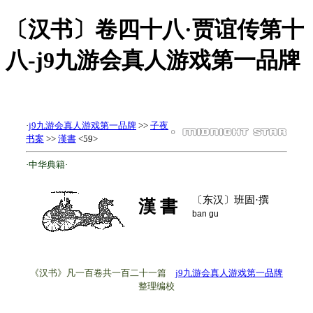
〔汉书〕卷四十八·贾谊传第十
八-j9九游会真人游戏第一品牌
·
j9九游会真人游戏第一品牌
>>
子夜
书案
>>
漢書
<59>
·中华典籍·
〔东汉〕班固·撰
漢 書
ban gu
《汉书》凡一百卷共一百二十一篇
j9九游会真人游戏第一品牌
整理编校