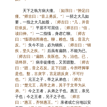
天下之埶方病大瘇。
〔如淳曰：“肿足曰
瘇。”师古曰：“音上勇反。”〕
一胫之大几如
要，一指之大几如股，
〔师古曰：“几，并音
巨依反。”〕
平居不可屈信，
〔师古曰：“信，
读曰伸。”〕
一二指慉，身虑亡聊。
〔师古
曰：“慉谓动而痛也。聊，赖也。慉，音丑六
反。”〕
失今不治，必为锢疾，
〔师古曰：“锢
疾，坚久之疾。”〕
后虽有扁鹊，不能为已。
〔师古曰：“扁鹊，良医也。为，治也。已，
语终辞。”〕
病非徒瘇也，又苦蹠盭。
〔师古
曰：“蹠，音之石反。足下曰蹠，今所呼脚掌
是也。盭，古戾字，言足蹠反戾，不可行
也。”〕
元王之子，帝之从弟也；
〔师古
曰：“楚元王，高帝之弟，其子于文帝为从
弟。”〕
今之王者，从弟之子也。惠王，亲兄
子也；今之王者，兄子之子也。
〔师古
曰：“惠王，齐悼惠王。”〕
亲者或亡分地以安