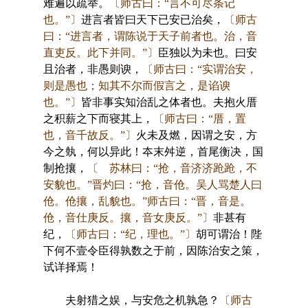
难遍以疏举。
〔师古曰：“言不可尽条记
也。”〕
进言者皆曰天下已安已治矣，
〔师古
曰：“进言者，谓陈说于天子前者也。治，音
直吏反。此下并同。”〕
臣独以为未也。曰安
且治者，非愚则谀，
〔师古曰：“实谓治安，
则是愚也；知其不尔而假言之，是谄谀
也。”〕
皆非事实知治乱之体者也。夫抱火厝
之积薪之下而寝其上，
〔师古曰：“厝，置
也，音千故反。”〕
火未及燃，因谓之安，方
今之埶，何以异此！夲末舛逆，首尾衡决，国
制抢攘，
〔 苏林曰：“抢，音济济跄跄，不
安貌也。”晋灼曰：“抢，音伧。吴人骂楚人曰
伧。伧攘，乱貌也。”师古曰：“晋，音是。
伧，音仕庚反。攘，音女庚反。”〕
非甚有
纪，
〔师古曰：“纪，理也。”〕
胡可谓治！陛
下何不壹令臣得孰数之于前，因陈治安之策，
试详择焉！
夫射猎之娱，与安危之机孰急？
〔师古