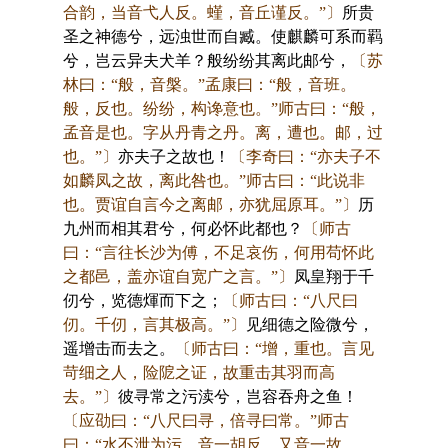
合韵，当音弋人反。螼，音丘谨反。”〕
所贵
圣之神德兮，远浊世而自臧。使麒麟可系而羁
兮，岂云异夫犬羊？般纷纷其离此邮兮，
〔苏
林曰：“般，音槃。”孟康曰：“般，音班。
般，反也。纷纷，构谗意也。”师古曰：“般，
孟音是也。字从丹青之丹。离，遭也。邮，过
也。”〕
亦夫子之故也！
〔李奇曰：“亦夫子不
如麟凤之故，离此咎也。”师古曰：“此说非
也。贾谊自言今之离邮，亦犹屈原耳。”〕
历
九州而相其君兮，何必怀此都也？
〔师古
曰：“言往长沙为傅，不足哀伤，何用苟怀此
之都邑，盖亦谊自宽广之言。”〕
凤皇翔于千
仞兮，览德煇而下之；
〔师古曰：“八尺曰
仞。千仞，言其极高。”〕
见细德之险微兮，
遥增击而去之。
〔师古曰：“增，重也。言见
苛细之人，险阸之证，故重击其羽而高
去。”〕
彼寻常之污渎兮，岂容吞舟之鱼！
〔应劭曰：“八尺曰寻，倍寻曰常。”师古
曰：“水不泄为污，音一胡反，又音一故