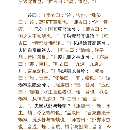
原遇此难也。”师古曰：“离，遭也。”〕
谇曰：
〔李奇曰：“谇，告也。”张晏
曰：“谇，离骚下章乱也。”师古曰：“谇，音
碎。”〕
已矣！国其莫吾知兮，
〔师古曰：“一
国之人不知我也。”〕
子独壹郁其谁语？
〔师
古曰：“壹郁犹怫郁也。”〕
凤缥缥其高逝兮，
夫固自引而远去。
〔师古曰：“缥缥，轻举
貌，音匹遥反。”〕
袭九渊之神龙兮，
〔邓展
曰：“袭，重也。”师古曰：“九渊，九旋之
川，言至深也。”〕
沕渊潜以自珍；
〔邓展
曰：“沕，音昧。”张晏曰：“潜，藏也。”〕
偭
蟂獭以隐处兮，
〔服虔曰：“蟂，音枭。”应劭
曰：“蟂獭，水虫害鱼者也。偭，背也。欲舍
蟂獭，从神龙游也。”师古曰：“偭，音
面。”〕
夫岂从虾与蛭螾？
〔服虔曰：“蛭，水
虫。螾，今之螼螾也。”孟康曰：“言龙自绝于
蟂獭，况从虾与蛭螾也。”师古曰：“虾亦水虫
也，音遐。蛭，音质。螾字与蚓同，音引，今