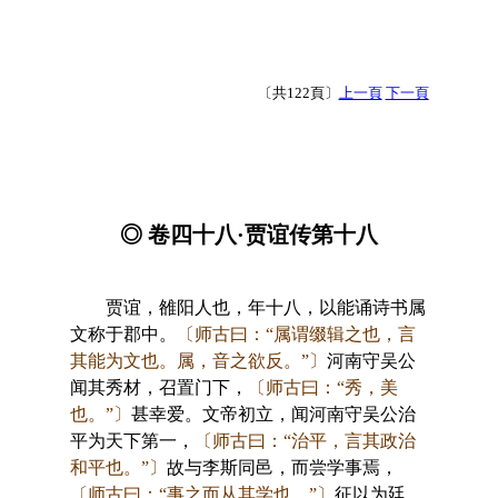
〔共122頁〕
上一頁
下一頁
◎ 卷四十八·贾谊传第十八
贾谊，雒阳人也，年十八，以能诵诗书属
文称于郡中。
〔师古曰：“属谓缀辑之也，言
其能为文也。属，音之欲反。”〕
河南守吴公
闻其秀材，召置门下，
〔师古曰：“秀，美
也。”〕
甚幸爱。文帝初立，闻河南守吴公治
平为天下第一，
〔师古曰：“治平，言其政治
和平也。”〕
故与李斯同邑，而尝学事焉，
〔师古曰：“事之而从其学也。”〕
征以为廷