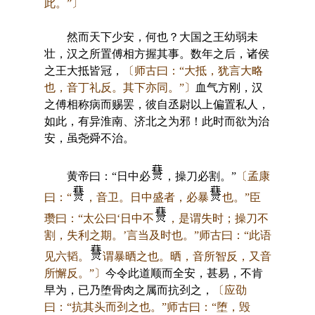
此。”〕
然而天下少安，何也？大国之王幼弱未
壮，汉之所置傅相方握其事。数年之后，诸侯
之王大抵皆冠，
〔师古曰：“大抵，犹言大略
也，音丁礼反。其下亦同。”〕
血气方刚，汉
之傅相称病而赐罢，彼自丞尉以上偏置私人，
如此，有异淮南、济北之为邪！此时而欲为治
安，虽尧舜不治。
黄帝曰：“日中必
，操刀必割。”
〔孟康
曰：“
，音卫。日中盛者，必暴
也。”臣
瓒曰：“太公曰‘日中不
，是谓失时；操刀不
割，失利之期。’言当及时也。”师古曰：“此语
见六韬。
谓暴晒之也。晒，音所智反，又音
所懈反。”〕
今令此道顺而全安，甚易，不肯
早为，已乃堕骨肉之属而抗刭之，
〔应劭
曰：“抗其头而刭之也。”师古曰：“堕，毁