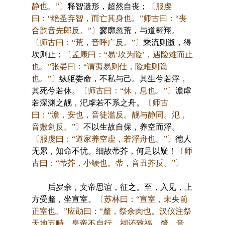
静也。”〕
释智遗形，超然自丧；
〔服虔
曰：“绝圣弃智，而亡其身也。”师古曰：“丧
合韵音先郎反。”〕
寥廓忽荒，与道翱翔。
〔师古曰：“荒，音呼广反。”〕
乘流则逝，得
坎则止；
〔孟康曰：“易‘坎为险’，遇险难而止
也。”张晏曰：“谓夷易则仕，险难则隐
也。”〕
纵躯委命，不私与己。其生兮若浮，
其死兮若休。
〔师古曰：“休，息也。”〕
澹虖
若深渊之靓，汜虖若不系之舟。
〔师古
曰：“澹，安也，音徒滥反。靓与静同。氾，
音敷剑反。”〕
不以生故自保，养空而浮。
〔服虔曰：“道家养空虚，若浮舟也。”〕
德人
无累，知命不忧。细故蒂芥，何足以疑！
〔师
古曰：“蒂芥，小鲠也。蒂，音丑芥反。”〕
后岁余，文帝思谊，征之。至，入见，上
方受釐，坐宣室。
〔苏林曰：“宣室，未央前
正室也。”应劭曰：“釐，祭余肉也。汉仪注祭
天地五畤，皇帝不自行，祠还致福。釐，音