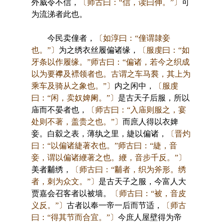
外威令不信，
〔师古曰：“信，读曰伸。”〕
可
为流涕者此也。
今民卖僮者，
〔如淳曰：“僮谓隷妾
也。”〕
为之绣衣丝履偏诸缘，
〔服虔曰：“如
牙条以作履缘。”师古曰：“偏诸，若今之织成
以为要襻及褾领者也。古谓之车马裠，其上为
乘车及骑从之象也。”〕
内之闲中，
〔服虔
曰：“闲，卖奴婢阑。”〕
是古天子后服，所以
庙而不晏者也，
〔师古曰：“入庙则服之，宴
处则不著，盖贵之也。”〕
而庶人得以衣婢
妾。白縠之表，薄纨之里，緁以偏诸，
〔晋灼
曰：“以偏诸緁著衣也。”师古曰：“緁，音
妾，谓以偏诸緶著之也。緶，音步千反。”〕
美者黼绣，
〔师古曰：“黼者，织为斧形。绣
者，刺为众文。”〕
是古天子之服，今富人大
贾嘉会召客者以被墙。
〔师古曰：“被，音皮
义反。”〕
古者以奉一帝一后而节适，
〔师古
曰：“得其节而合宜。”〕
今庶人屋壁得为帝