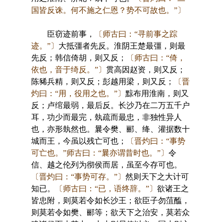
国皆反诛。何不施之仁恩？势不可故也。”〕
臣窃迹前事，
〔师古曰：“寻前事之踪
迹。”〕
大抵彊者先反。淮阴王楚最彊，则最
先反；韩信倚胡，则又反；
〔师古曰：“倚，
依也，音于绮反。”〕
贯高因赵资，则又反；
陈豨兵精，则又反；彭越用梁，则又反；
〔晋
灼曰：“用，役用之也。”〕
黥布用淮南，则又
反；卢绾最弱，最后反。长沙乃在二万五千户
耳，功少而最完，埶疏而最忠，非独性异人
也，亦形埶然也。曩令樊、郦、绛、灌据数十
城而王，今虽以残亡可也；
〔晋灼曰：“事势
可亡也。”师古曰：“曩亦谓昔时也。”〕
令
信、越之伦列为彻侯而居，虽至今存可也。
〔晋灼曰：“事势可存。”〕
然则天下之大计可
知已。
〔师古曰：“已，语终辞。”〕
欲诸王之
皆忠附，则莫若令如长沙王；欲臣子勿菹醢，
则莫若令如樊、郦等；欲天下之治安，莫若众