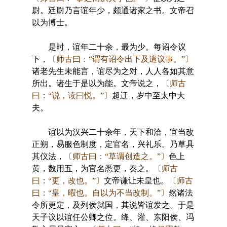
尉。廷尉乃言谊年少，颇通诸家之书。文帝召
以为博士。
是时，谊年二十余，最为少。每诏令议
下，
〔师古曰：“谓有诏令出下及遣议事。”〕
诸老先生未能言，谊尽为之对，人人各如其意
所出。诸生于是以为能。文帝说之，
〔师古
曰：“说，读曰悦。”〕
超迁，岁中至太中大
夫。
谊以为汉兴二十余年，天下和洽，宜当改
正朔，易服色制度，定官名，兴礼乐。乃草具
其仪法，
〔师古曰：“草谓创造之。”〕
色上
黄，数用五，为官名悉更，奏之。
〔师古
曰：“更，改也。”〕
文帝谦让未皇也。
〔师古
曰：“皇，暇也。自以为不当改制。”〕
然诸法
令所更定，及列侯就国，其说皆谊发之。于是
天子议以谊任公卿之位。绛、灌、东阳侯、冯