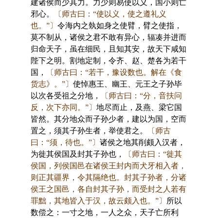
建诸侯而少其力。力少则易使以义，国小则亡
邪心。
〔师古曰：“使以义，使之遵礼义
也。”〕
令海内之埶如身之使臂，臂之使指，
莫不制从，诸侯之君不敢有异心，辐凑并进而
归命天子，虽在细民，且知其安，故天下咸知
陛下之明。割地定制，令齐、赵、楚各为若干
国，
〔师古曰：“若干，豫设数也。解在《食
货志》。”〕
使悼惠王、幽王、元王之子孙毕
以次各受祖之分地，
〔师古曰：“分，音扶问
反，次下亦同。”〕
地尽而止，及燕、梁它国
皆然。其分地众而子孙少者，建以为国，空而
置之，须其子孙生者，举使君之。
〔师古
曰：“须，待也。”〕
诸侯之地其削颇入汉者，
为徙其侯国及封其子孙也，
〔师古曰：“徙其
侯国，列侯国邑在诸侯王封内而犬牙相入者，
则正其疆界，令其隔绝也。封其子孙者，分诸
侯王之国邑，各自封其子孙，而受封之人若有
罪黜，其地皆入于汉，故云颇入也。”〕
所以
数偿之：一寸之地，一人之众，天子亡所利