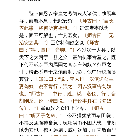
陛下何忍以帝皇之号为戎人诸侯，埶既卑
辱，而旤不息，长此安穷！
〔师古曰：“言长
养此患，将何所穷极也。”〕
进谋者率以为
是，固不可解也，亡具甚矣。
〔师古曰：“无
治安之具。”〕
臣窃料匈奴之众
〔师古
曰：“料，量也，音聊。”〕
不过汉一大县，以
天下之大困于一县之众，甚为执事者羞之。陛
下何不试以臣为属国之官以主匈奴？行臣之
计，请必系单于之颈而制其命，伏中行说而笞
其背，
〔郑氏曰：“说，奄人也，汉使送公主
妻匈奴，说不肯行，强之，因以汉事告匈奴
也。”师古曰：“中行，姓。说，名也。行，音
胡刚反。说，读曰悦。中行说事具在《匈奴
传》。”〕
举匈奴之众唯上之令。
〔师古
曰：“听天子之命。”〕
今不猎猛敌而猎田彘，
不搏反寇而搏畜菟，玩细娱而不图大患，非所
以为安也。德可远施，威可远加，而直数百里