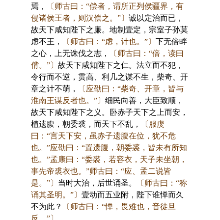
焉，
〔师古曰：“偿者，谓所正列侯疆界，有
侵诸侯王者，则汉偿之。”〕
诚以定治而已，
故天下咸知陛下之廉。地制壹定，宗室子孙莫
虑不王，
〔师古曰：“虑，计也。”〕
下无倍畔
之心，上无诛伐之志，
〔师古曰：“倍，读曰
偝。”〕
故天下咸知陛下之仁。法立而不犯，
令行而不逆，贯高、利几之谋不生，柴奇、开
章之计不萌，
〔应劭曰：“柴奇、开章，皆与
淮南王谋反者也。”〕
细民向善，大臣致顺，
故天下咸知陛下之义。卧赤子天下之上而安，
植遗腹，朝委裘，而天下不乱，
〔服虔
曰：“言天下安，虽赤子遗腹在位，犹不危
也。”应劭曰：“置遗腹，朝委裘，皆未有所知
也。”孟康曰：“委裘，若容衣，天子未坐朝，
事先帝裘衣也。”师古曰：“应、孟二说皆
是。”〕
当时大治，后世诵圣。
〔师古曰：“称
诵其圣明。”〕
壹动而五业附，陛下谁惮而久
不为此？
〔师古曰：“惮，畏难也，音徒旦
反。”〕