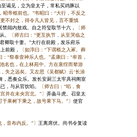
始至谒见，立为皇太子，常私买鸡豚以
，昭帝柩前也。”韦昭曰：“大行，不反之
，更不封之，得令凡人皆见，言不重慎
居禁闼内敖戏。自之符玺取节十六，
〔师
从。
〔师古曰：“更互执节，从至哭临之
君卿取十妻。”大行在前殿，发乐府乐
，上前殿，
〔如淳曰：“下谓柩之入冢。葬
曰：“祭泰壹神乐人也。”孟康曰：“牟首，
，池名也，在上林苑中。方在衰绖而辇游
，失之远矣。又左思《吴都赋》云‘长涂
舞，悉奏众乐。发长安厨三太牢具祠阁室
祀已，与从官饮啗。
〔师古曰：“啗，食
宫并在未央宫北。”〕
弄彘斗虎。召皇太
可于果树下乘之，故号果下马。”〕
使官
也，音布内反。”〕
王离席伏。尚书令复读