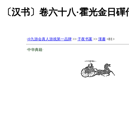
〔汉书〕卷六十八·霍光金日磾
·
j9九游会真人游戏第一品牌
>>
子夜书案
>>
漢書
<81>
·中华典籍·