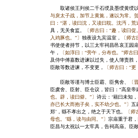
取诸侯王列侯二千石绶及墨绶黄绶以
与戾太子战，加节上黄旄，遂以为常。贺
曰：“湛，读曰沈，又读曰耽。沈沔，荒
具，无关食监。
〔师古曰：“趣，读曰促
入鸡豚也。”〕
独夜设九宾温室，
〔师古
书使使者持节，以三太牢祠昌邑哀王园
午，
〔如淳曰：“旁午，分布也。”师古
及侍中傅嘉数进谏以过失，使人簿责胜
臣敞等数进谏，不变更，
〔师古曰：“更
臣敞等谨与博士臣霸、臣隽舍、
〔
臣虞舍、臣射、臣仓议，皆曰：“高皇帝
也。辟，读曰僻。”〕
诗云：‘籍曰未知，
亦已长大而抱子矣，实不幼少也。”〕
五
郑’，繇不孝出之，绝之于天下也。
〔师
母也。’繇，读与由同。”〕
宗庙重于君，
臣昌与太祝以一太牢具，告祠高庙。臣