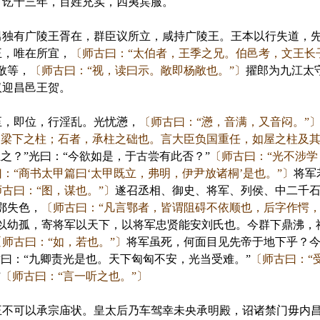
，讫十三年，百姓充实，四夷宾服。
有广陵王胥在，群臣议所立，咸持广陵王。王本以行失道，先
王，唯在所宜，
〔师古曰：“太伯者，王季之兄。伯邑考，文王长
敞等，
〔师古曰：“视，读曰示。敞即杨敞也。”〕
擢郎为九江太
汉迎昌邑王贺。
，即位，行淫乱。光忧懣，
〔师古曰：“懣，音满，又音闷。”
，梁下之柱；石者，承柱之础也。言大臣负国重任，如屋之柱及其
之？”光曰：“今欲如是，于古尝有此否？”
〔师古曰：“光不涉学
：“商书太甲篇曰‘太甲既立，弗明，伊尹放诸桐’是也。”〕
将军
师古曰：“图，谋也。”〕
遂召丞相、御史、将军、列侯、中二千石
鄂失色，
〔师古曰：“凡言鄂者，皆谓阻碍不依顺也，后字作愕，
军以幼孤，寄将军以天下，以将军忠贤能安刘氏也。今群下鼎沸，
〔师古曰：“如，若也。”〕
将军虽死，何面目见先帝于地下乎？
曰：“九卿责光是也。天下匈匈不安，光当受难。”
〔师古曰：“
”
〔师古曰：“言一听之也。”〕
可以承宗庙状。皇太后乃车驾幸未央承明殿，诏诸禁门毋内昌