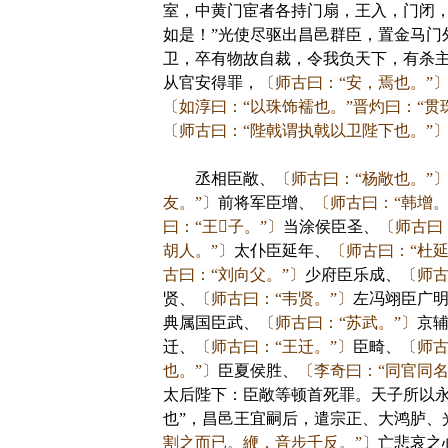
室，中黄门宦者各持门扇，王入，门闭，
如是！”光使尽驱出昌邑群臣，置金马门
卫，卒有物故自裁，令我负天下，有杀主
从官安得罪，
〔师古曰：“安，焉也。”
〔如淳曰：“以珠饰襦也。”晋灼曰：“贯
〔师古曰：“陛戟谓执戟以卫陛下也。”
丞相臣敞、
〔师古曰：“杨敞也。”
友。”〕
前将军臣增、
〔师古曰：“韩增。
曰：“王子。”〕
当涂侯臣圣、
〔师古曰
胡人。”〕
太仆臣延年、
〔师古曰：“杜延
古曰：“刘向父。”〕
少府臣乐成、
〔师古
贤、
〔师古曰：“韦贤。”〕
左冯翊臣广
典属国臣武、
〔师古曰：“苏武。”〕
京
迁、
〔师古曰：“王迁。”〕
臣畸、
〔师古
也。”〕
臣夏侯胜、
〔李奇曰：“同官同
太后陛下：臣敞等顿首死罪。天子所以
也”，昌邑王宜嗣后，遣宗正、大鸿胪、
割之而已。緶，音步千反。”〕
亡悲哀之