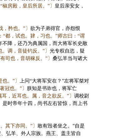
“椒房殿，皇后所居。”〕
皇后亲安女，
伐，矜也。”〕
欲为子弟得官，亦怨恨
：“都，试也。肄，习也。”师古曰：“谓
年不降，还乃为典属国，而大将军长史敞
也。调，音徒钓反。”〕
光专权自恣，疑
下有司也，音胡稼反。”〕
桑弘羊当与诸大
是也。”〕
上问“大将军安在？”左将军桀对
著冠也。”〕
朕知是书诈也，将军亡
属耳，近耳也。属，音之欲反。”〕
调校尉
〕
是时帝年十四，尚书左右皆惊，而上书
。其下亦同。”〕
敢有毁者坐之。”自是
安、弘羊、外人宗族。燕王、盖主皆自