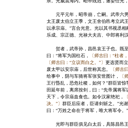
杀。光威震海内。昭帝既冠，遂委任光
元平元年，昭帝崩，亡嗣。武帝六男独
太王废太伯立王季，文王舍伯邑考立武
以承宗庙。”言合光意。光以其书视丞相
乐成、宗正德、光禄大夫吉、中郎将利
贺者，武帝孙，昌邑哀王子也。既至
曰：“将军为国柱石，
〔师古曰：“柱者
〔师古曰：“立议而白之。”〕
更选贤而立
废太甲以安宗庙，后世称其忠。
〔师古曰
给事中，阴与车骑将军张安世图计，
〔
王行昬乱，恐危社稷，如何？”群臣皆惊
田延年前，离席按剑，曰：“先帝属将
天下，令宗庙血食也。如令汉家绝祀，
决。”〕
群臣后应者，臣请剑斩之。”光谢
曰：“万姓之命在于将军，唯大将军令。
光即与群臣俱见白太后，具陈昌邑王不