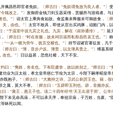
并佩昌邑郎官者免奴。
〔师古曰：“免奴谓免放为良人者。”〕
今辄改之。”〕
发御府金钱刀剑玉器采缯，赏赐所与游戏者。与
迷也。”〕
诏太官上乘舆食如故。食监奏未释服未可御故食，
〔师
。关，由也。”〕
太官不敢具，即使从官出买鸡豚，诏殿门内，
曰：“于温室中设九宾之礼也。九宾，解在《叔孙通传》。”〕
延
庙，
〔师古曰：“时在丧服，故未祠宗庙而私祭昌邑哀王也。”〕
曰：“一从一横为旁午，犹言交横也。”〕
持节诏诸官署征发，凡千
，
〔师古曰：“簿，音步户反。簿责，以文簿具责之。”〕
缚嘉系
，改也。”〕
日以益甚，恐危社稷，天下不安。
晋灼曰：“隽姓，舍名也。下有臣虞舍，故以姓别之。”师古曰：“
建功业为汉太祖，孝文皇帝慈仁节俭为太宗，今陛下嗣孝昭皇帝
亦既抱子。’
〔师古曰：“大雅抑之诗。卫武公刺厉王也。籍，假
辟之属，莫大不孝。
〔师古曰：“五辟即五刑也。辟，音频亦反。
古曰：“襄王，惠王子也。僖二十四年经书‘天王出居于郑’。公羊
陛下未见命高庙，不可以承天序，奉祖宗庙，子万姓，当废。”
敞等昧死以闻。