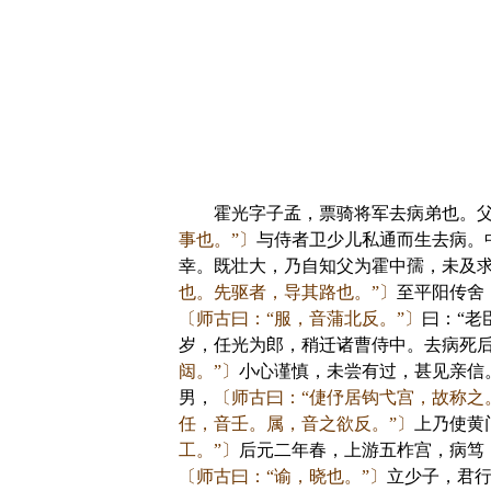
霍光字子孟，票骑将军去病弟也。父
事也。”〕
与侍者卫少儿私通而生去病。
幸。既壮大，乃自知父为霍中孺，未及
也。先驱者，导其路也。”〕
至平阳传舍
〔师古曰：“服，音蒲北反。”〕
曰：“老
岁，任光为郎，稍迁诸曹侍中。去病死
闼。”〕
小心谨慎，未尝有过，甚见亲信
男，
〔师古曰：“倢伃居钩弋宫，故称之
任，音壬。属，音之欲反。”〕
上乃使黄
工。”〕
后元二年春，上游五柞宫，病笃
〔师古曰：“谕，晓也。”〕
立少子，君行