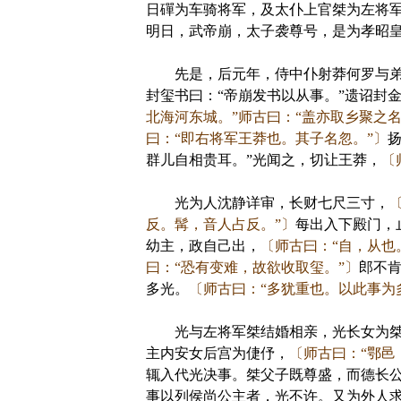
日磾为车骑将军，及太仆上官桀为左将
明日，武帝崩，太子袭尊号，是为孝昭
先是，后元年，侍中仆射莽何罗与弟
封玺书曰：“帝崩发书以从事。”遗诏封
北海河东城。”师古曰：“盖亦取乡聚之
曰：“即右将军王莽也。其子名忽。”〕
群儿自相贵耳。”光闻之，切让王莽，
〔
光为人沈静详审，长财七尺三寸，
反。髯，音人占反。”〕
每出入下殿门，
幼主，政自己出，
〔师古曰：“自，从也
曰：“恐有变难，故欲收取玺。”〕
郎不肯
多光。
〔师古曰：“多犹重也。以此事为
光与左将军桀结婚相亲，光长女为桀
主内安女后宫为倢伃，
〔师古曰：“鄂邑
辄入代光决事。桀父子既尊盛，而德长
事以列侯尚公主者，光不许。又为外人