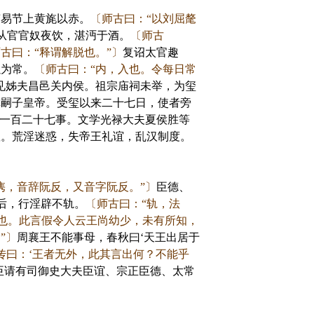
变易节上黄旄以赤。
〔师古曰：“以刘屈氂
从官官奴夜饮，湛沔于酒。
〔师古
古曰：“释谓解脱也。”〕
复诏太官趣
以为常。
〔师古曰：“内，入也。令每日常
见姊夫昌邑关内侯。祖宗庙祠未举，为玺
称嗣子皇帝。受玺以来二十七日，使者旁
一百二十七事。文学光禄大夫夏侯胜等
狱。荒淫迷惑，失帝王礼谊，乱汉制度。
隽，音辞阮反，又音字阮反。”〕
臣德、
后，行淫辟不轨。
〔师古曰：“轨，法
也。此言假令人云王尚幼少，未有所知，
”〕
周襄王不能事母，春秋曰‘天王出居于
传曰：‘王者无外，此其言出何？不能乎
臣请有司御史大夫臣谊、宗正臣德、太常