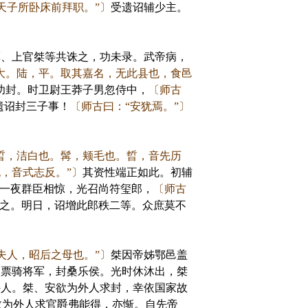
天子所卧床前拜职。”〕
受遗诏辅少主。
磾、上官桀等共诛之，功未录。武帝病，
大。陆，平。取其嘉名，无此县也，食邑
功封。时卫尉王莽子男忽侍中，
〔师古
遗诏封三子事！
〔师古曰：“安犹焉。”〕
晢，洁白也。髯，颊毛也。晢，音先历
，音式志反。”〕
其资性端正如此。初辅
一夜群臣相惊，光召尚符玺郎，
〔师古
谊之。明日，诏增此郎秩二等。众庶莫不
夫人，昭后之母也。”〕
桀因帝姊鄂邑盖
为票骑将军，封桑乐侯。光时休沐出，桀
外人。桀、安欲为外人求封，幸依国家故
数为外人求官爵弗能得，亦惭。自先帝