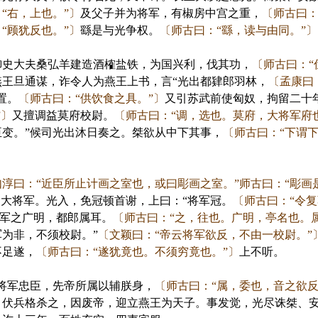
“右，上也。”〕
及父子并为将军，有椒房中宫之重，
〔师古曰：
“顾犹反也。”〕
繇是与光争权。
〔师古曰：“繇，读与由同。”〕
史大夫桑弘羊建造酒榷盐铁，为国兴利，伐其功，
〔师古曰：“
王旦通谋，诈令人为燕王上书，言“光出都肄郎羽林，
〔孟康曰
置。
〔师古曰：“供饮食之具。”〕
又引苏武前使匈奴，拘留二十
”〕
又擅调益莫府校尉。
〔师古曰：“调，选也。莫府，大将军府
变。”候司光出沐日奏之。桀欲从中下其事，
〔师古曰：“下谓
如淳曰：“近臣所止计画之室也，或曰彫画之室。”师古曰：“彫画
召大将军。光入，免冠顿首谢，上曰：“将军冠。
〔师古曰：“令复
将军之广明，都郎属耳。
〔师古曰：“之，往也。广明，亭名也。
为非，不须校尉。”
〔文颖曰：“帝云将军欲反，不由一校尉。”
不足遂，
〔师古曰：“遂犹竟也。不须穷竟也。”〕
上不听。
将军忠臣，先帝所属以辅朕身，
〔师古曰：“属，委也，音之欲反
，伏兵格杀之，因废帝，迎立燕王为天子。事发觉，光尽诛桀、