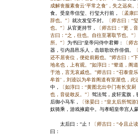
成解丧服素食云‘平常之食’，失之远矣。
食。受皇帝信玺、行玺大行前，
〔孟康
辞也。”〕
就次发玺不封。
〔师古曰：“
也。”〕
从官更持节，
〔师古曰：“更，
古曰：“之，往也。自往至署取节也。”
所。”〕
为书曰“皇帝问侍中君卿：
〔师古
器，引内昌邑乐人，击鼓歌吹作俳倡。
还不居丧位，便处前殿也。”师古曰：“下
地名也，上有观。”如淳曰：“辇道，阁
于池，言无哀戚也。”师古曰：“召泰壹
牟首’，刘逵以为牟首阁道有室屋也，此
中，
〔如淳曰：“黄图北出中门有长安厨
也，音徒敢反。”〕
驾法驾，皮轩鸾旗，
后御小马车，
〔张晏曰：“皇太后所驾游
奴骑乘，游戏掖庭中。与孝昭皇帝宫人
太后曰：“止！
〔师古曰：“令且止读
曰：