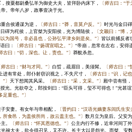
军，搜粟都尉桑弘羊为御史大夫，皆拜卧内床下，
〔师古曰：“于
皇帝。帝年八岁，政事壹决于光。
重合侯通谋为逆，
〔师古曰：“莽，音莫户反。”〕
时光与金日
金日磾为秺侯，上官桀为安阳侯，光为博陆侯，
〔文颖曰：“博，
名以为国号，非必县也，公孙弘平津乡则是矣。”〕
皆以前捕反者
扬语曰：
〔师古曰：“扬谓宣唱之。”〕
“帝崩，忽常在左右，安得
师古曰：“切，深也。让，责也。”〕
莽酖杀忽。
〔师古曰：“财与才同。”〕
白晢，疏眉目，美须髯。
〔师古曰：“
止进有常处，郎仆射窃识视之，不失尺寸，
〔师古曰：“识，记也
。”〕
天下想闻其风采。
〔师古曰：“采，文采。”〕
殿中尝有怪，
授光。光欲夺之，郎按剑曰：“臣头可得，玺不可得也！”光甚
多足重也。”〕
子安妻。有女年与帝相配，
〔晋灼曰：“汉语光嫡妻东闾氏生安
，所食邑，为盖侯所尚，故云盖主也。”〕
数月立为皇后。父安
公主。
〔师古曰：“怀其恩德也。”〕
公主内行不修，近幸河间丁
求光禄大夫，欲令得召见，又不许。长主大以是怨光。而桀、安