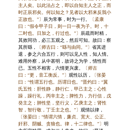
主人矣。以此法占之，即以自知主人之正，而
时正辰邪矣。何以知之？见者以大邪来反我小
正故也。”〕
辰为常事，时为一行。
〔孟康
曰：“假令甲子日，则一日一夜为子。时，十
二时也。日加之，行过也。”〕
辰疏而时精，
其效同功，必三五观之，然后可知。故曰：察
其所繇，
〔师古曰：“繇与由同。”〕
省其进
退，参之六合五行，则可以见人性，知人情。
难用外察，从中甚明，故诗之为学，情性而
已。五性不相害，六情更兴废。
〔师古
曰：“更，音工衡反。”〕
观性以历，
〔张晏
曰：“性谓五行也。历谓日也。”晋灼曰：“翼
氏五性：肝性静，静行仁，甲己主之；心性
躁，躁行礼，丙辛主之；脾性力，力行信，戊
癸主之；肺性坚，坚行义，乙庚主之；肾性
智，智行敬，丁壬主之也。”〕
观情以律，
〔张晏曰：“情谓六情，廉贞、宽大、公正、
奸邪、阴贼、贪狼也。律，十二律也。”〕
明