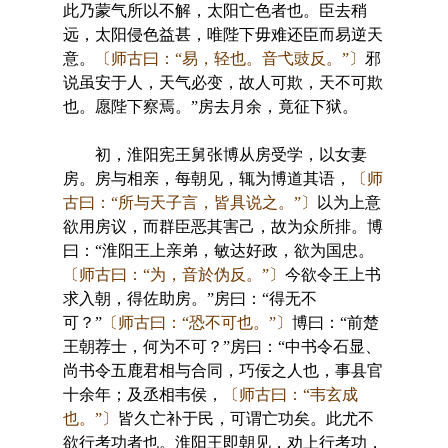
此乃蒙气所以不解，太阳亡色者也。臣去稍
远，太阳侵色益甚，唯陛下毋难还臣而易逆天
意。
〔师古曰：“易，轻也。音弋豉反。”〕
邪
说虽安于人，天气必变，故人可欺，天不可欺
也。愿陛下察焉。”房去月余，竟征下狱。
初，淮阳宪王舅张博从房受学，以女妻
房。房与相亲，每朝见，辄为博道其语，
〔师
古曰：“所与天子言，皆具说之。”〕
以为上意
欲用房议，而群臣恶其害己，故为众所排。博
曰：“淮阳王上亲弟，敏达好政，欲为国忠。
〔师古曰：“为，音於伪反。”〕
今欲令王上书
求入朝，得佐助房。”房曰：“得无不
可？”
〔师古曰：“恐不可也。”〕
博曰：“前楚
王朝荐士，何为不可？”房曰：“中书令石显、
尚书令五鹿君相与合同，巧佞之人也，事县官
十余年；及丞相韦侯，
〔师古曰：“韦玄成
也。”〕
皆久亡补于民，可谓亡功矣。此尤不
欲行考功者也。淮阳王即朝见，劝上行考功，