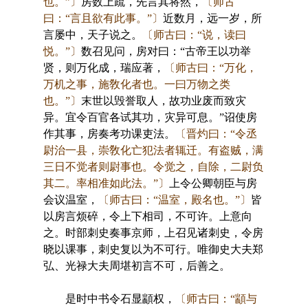
也。”〕
房数上疏，先言其将然，
〔师古
曰：“言且欲有此事。”〕
近数月，远一岁，所
言屡中，天子说之。
〔师古曰：“说，读曰
悦。”〕
数召见问，房对曰：“古帝王以功举
贤，则万化成，瑞应著，
〔师古曰：“万化，
万机之事，施敎化者也。一曰万物之类
也。”〕
末世以毁誉取人，故功业废而致灾
异。宜令百官各试其功，灾异可息。”诏使房
作其事，房奏考功课吏法。
〔晋灼曰：“令丞
尉治一县，崇敎化亡犯法者辄迁。有盗贼，满
三日不觉者则尉事也。令觉之，自除，二尉负
其二。率相准如此法。”〕
上令公卿朝臣与房
会议温室，
〔师古曰：“温室，殿名也。”〕
皆
以房言烦碎，令上下相司，不可许。上意向
之。时部刺史奏事京师，上召见诸刺史，令房
晓以课事，刺史复以为不可行。唯御史大夫郑
弘、光禄大夫周堪初言不可，后善之。
是时中书令石显顓权，
〔师古曰：“顓与