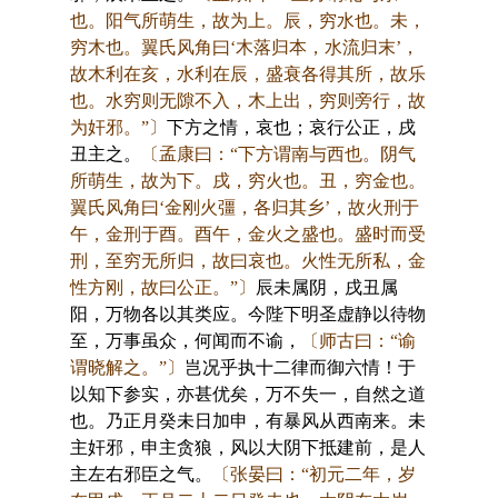
也。阳气所萌生，故为上。辰，穷水也。未，
穷木也。翼氏风角曰‘木落归本，水流归末’，
故木利在亥，水利在辰，盛衰各得其所，故乐
也。水穷则无隙不入，木上出，穷则旁行，故
为奸邪。”〕
下方之情，哀也；哀行公正，戌
丑主之。
〔孟康曰：“下方谓南与西也。阴气
所萌生，故为下。戌，穷火也。丑，穷金也。
翼氏风角曰‘金刚火彊，各归其乡’，故火刑于
午，金刑于酉。酉午，金火之盛也。盛时而受
刑，至穷无所归，故曰哀也。火性无所私，金
性方刚，故曰公正。”〕
辰未属阴，戌丑属
阳，万物各以其类应。今陛下明圣虚静以待物
至，万事虽众，何闻而不谕，
〔师古曰：“谕
谓晓解之。”〕
岂况乎执十二律而御六情！于
以知下参实，亦甚优矣，万不失一，自然之道
也。乃正月癸未日加申，有暴风从西南来。未
主奸邪，申主贪狼，风以大阴下抵建前，是人
主左右邪臣之气。
〔张晏曰：“初元二年，岁