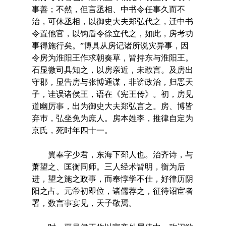
事善；不然，但言丞相、中书令任事久而不
治，可休丞相，以御史大夫郑弘代之，迁中书
令置他官，以钩盾令徐立代之，如此，房考功
事得施行矣。”博具从房记诸所说灾异事，因
令房为淮阳王作求朝奏草，皆持东与淮阳王。
石显微司具知之，以房亲近，未敢言。及房出
守郡，显告房与张博通谋，非谤政治，归恶天
子，诖误诸侯王，语在《宪王传》。初，房见
道幽厉事，出为御史大夫郑弘言之。房、博皆
弃巿，弘坐免为庶人。房本姓李，推律自定为
京氏，死时年四十一。
翼奉字少君，东海下邳人也。治齐诗，与
萧望之、匡衡同师。三人经术皆明，衡为后
进，望之施之政事，而奉惇学不仕，好律历阴
阳之占。元帝初即位，诸儒荐之，征待诏宦者
署，数言事宴见，天子敬焉。