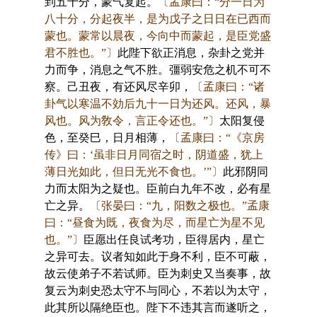
到五十分，蒙气复起。
〔孟康曰：“分一日为
八十分，分起夜半，是为戊子之日日在已西而
蒙也。蒙常以晨夜，今向中而蒙起，是臣党盛
君不胜也。”〕
此陛下欲正消息，杂卦之党并
力而争，消息之气不胜。彊弱安危之机不可不
察。己丑夜，有还风尽辛卯，
〔孟康曰：“诸
卦气以寒温不効后九十一日为还风。还风，暴
风也。风为敎令，言正令还也。”〕
太阳复侵
色，至癸巳，日月相薄，
〔孟康曰：“《京房
传》曰：‘虽非日月同宿之时，阴道盛，犹上
薄日光如此，但日无光不食也。’”〕
此邪阴同
力而太阳为之疑也。臣前白九年不改，必有星
亡之异。
〔张晏曰：“九，阳数之极也。”孟康
曰：“昼食为既，夜食为尽，而星亡为星不见
也。”〕
臣愿出任良试考功，臣得居内，星亡
之异可去。议者知如此于身不利，臣不可蔽，
故云使弟子不若试师。臣为刺史又当奏事，故
复云为刺史恐太守不与同心，不若以为太守，
此其所以隔绝臣也。陛下不违其言而遂听之，