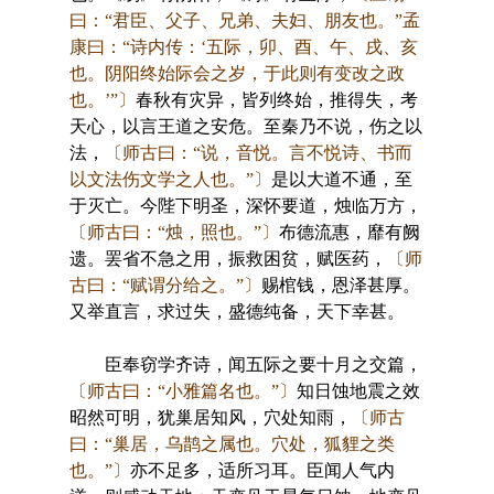
曰：“君臣、父子、兄弟、夫妇、朋友也。”孟
康曰：“诗内传：‘五际，卯、酉、午、戌、亥
也。阴阳终始际会之岁，于此则有变改之政
也。’”〕
春秋有灾异，皆列终始，推得失，考
天心，以言王道之安危。至秦乃不说，伤之以
法，
〔师古曰：“说，音悦。言不悦诗、书而
以文法伤文学之人也。”〕
是以大道不通，至
于灭亡。今陛下明圣，深怀要道，烛临万方，
〔师古曰：“烛，照也。”〕
布德流惠，靡有阙
遗。罢省不急之用，振救困贫，赋医药，
〔师
古曰：“赋谓分给之。”〕
赐棺钱，恩泽甚厚。
又举直言，求过失，盛德纯备，天下幸甚。
臣奉窃学齐诗，闻五际之要十月之交篇，
〔师古曰：“小雅篇名也。”〕
知日蚀地震之效
昭然可明，犹巢居知风，穴处知雨，
〔师古
曰：“巢居，乌鹊之属也。穴处，狐貍之类
也。”〕
亦不足多，适所习耳。臣闻人气内