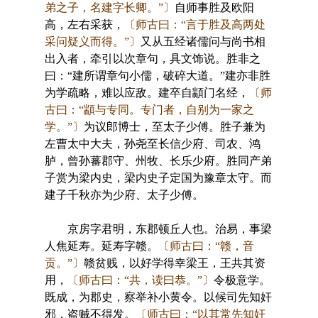
弟之子，名建字长卿。”〕
自师事胜及欧阳
高，左右采获，
〔师古曰：“言于胜及高两处
采问疑义而得。”〕
又从五经诸儒问与尚书相
出入者，牵引以次章句，具文饰说。胜非之
曰：“建所谓章句小儒，破碎大道。”建亦非胜
为学疏略，难以应敌。建卒自顓门名经，
〔师
古曰：“顓与专同。专门者，自别为一家之
学。”〕
为议郎博士，至太子少傅。胜子兼为
左曹太中大夫，孙尧至长信少府、司农、鸿
胪，曾孙蕃郡守、州牧、长乐少府。胜同产弟
子赏为梁内史，梁内史子定国为豫章太守。而
建子千秋亦为少府、太子少傅。
京房字君明，东郡顿丘人也。治易，事梁
人焦延寿。延寿字赣。
〔师古曰：“赣，音
贡。”〕
赣贫贱，以好学得幸梁王，王共其资
用，
〔师古曰：“共，读曰恭。”〕
令极意学。
既成，为郡史，察举补小黄令。以候司先知奸
邪，盗贼不得发。
〔师古曰：“以其常先知奸