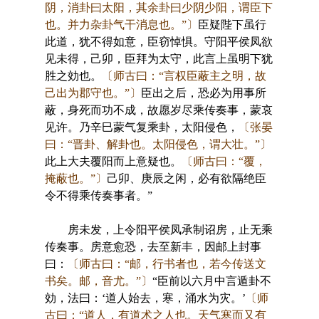
阴，消卦曰太阳，其余卦曰少阴少阳，谓臣下
也。并力杂卦气干消息也。”〕
臣疑陛下虽行
此道，犹不得如意，臣窃悼惧。守阳平侯凤欲
见未得，己卯，臣拜为太守，此言上虽明下犹
胜之効也。
〔师古曰：“言权臣蔽主之明，故
己出为郡守也。”〕
臣出之后，恐必为用事所
蔽，身死而功不成，故愿岁尽乘传奏事，蒙哀
见许。乃辛巳蒙气复乘卦，太阳侵色，
〔张晏
曰：“晋卦、解卦也。太阳侵色，谓大壮。”〕
此上大夫覆阳而上意疑也。
〔师古曰：“覆，
掩蔽也。”〕
己卯、庚辰之闲，必有欲隔绝臣
令不得乘传奏事者。”
房未发，上令阳平侯凤承制诏房，止无乘
传奏事。房意愈恐，去至新丰，因邮上封事
曰：
〔师古曰：“邮，行书者也，若今传送文
书矣。邮，音尤。”〕
“臣前以六月中言遁卦不
効，法曰：‘道人始去，寒，涌水为灾。’
〔师
古曰：“道人，有道术之人也。天气寒而又有