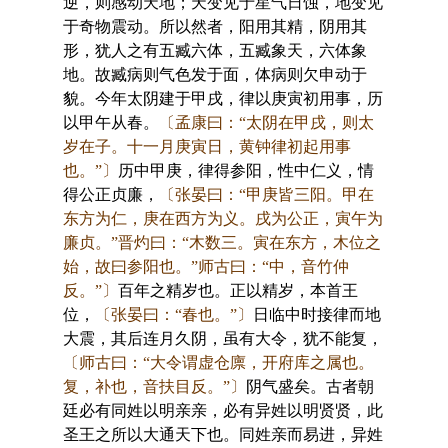
逆，则感动天地；天变见于星气日蚀，地变见
于奇物震动。所以然者，阳用其精，阴用其
形，犹人之有五臧六体，五臧象天，六体象
地。故臧病则气色发于面，体病则欠申动于
貌。今年太阴建于甲戌，律以庚寅初用事，历
以甲午从春。
〔孟康曰：“太阴在甲戌，则太
岁在子。十一月庚寅日，黄钟律初起用事
也。”〕
历中甲庚，律得参阳，性中仁义，情
得公正贞廉，
〔张晏曰：“甲庚皆三阳。甲在
东方为仁，庚在西方为义。戌为公正，寅午为
廉贞。”晋灼曰：“木数三。寅在东方，木位之
始，故曰参阳也。”师古曰：“中，音竹仲
反。”〕
百年之精岁也。正以精岁，本首王
位，
〔张晏曰：“春也。”〕
日临中时接律而地
大震，其后连月久阴，虽有大令，犹不能复，
〔师古曰：“大令谓虚仓廪，开府库之属也。
复，补也，音扶目反。”〕
阴气盛矣。古者朝
廷必有同姓以明亲亲，必有异姓以明贤贤，此
圣王之所以大通天下也。同姓亲而易进，异姓