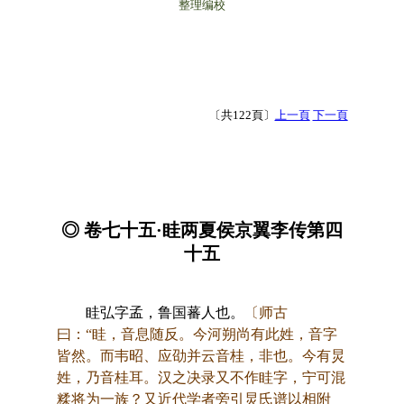
整理编校
〔共122頁〕
上一頁
下一頁
◎ 卷七十五·眭两夏侯京翼李传第四
十五
眭弘字孟，鲁国蕃人也。
〔师古
曰：“眭，音息随反。今河朔尚有此姓，音字
皆然。而韦昭、应劭并云音桂，非也。今有炅
姓，乃音桂耳。汉之决录又不作眭字，宁可混
糅将为一族？又近代学者旁引炅氏谱以相附