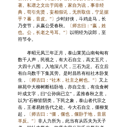
著。私谱之文出于闾巷，家自为说，事非经
典，苟引先贤，妄相假讬，无所取信，宁足据
乎？蕃，音皮。”〕
少时好侠，斗鸡走马，长
乃变节，从嬴公受春秋。
〔师古曰：“嬴，姓
也。公，长老之号耳。”〕
以明经为议郎，至
符节令。
孝昭元凤三年正月，泰山莱芜山南匈匈有
数千人声，民视之，有大石自立，高丈五尺，
大四十八围，入地深八尺，三石为足。石立后
有白乌数千下集其旁。是时昌邑有枯社木卧复
生，
〔师古曰：“社木，社主之树也。”〕
又上
林苑中大柳树断枯卧地，亦自立生，有虫食树
叶成文字，曰“公孙病已立”，孟推春秋之意，
以为“石柳皆阴类，下民之象，泰山者代宗之
岳，王者易姓告代之处。今大石自立，僵柳复
起，
〔师古曰：“僵，偃也，偃卧于地，音居
羊反。”〕
非人力所为，此当有从匹夫为天子