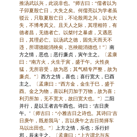
推汤武以兴，此说非也。”师古曰：“儒者以为
子卯夏殷亡日，大失之矣。何儒亮以为学者虽
驳云，只取夏殷亡日，不论殷周之兴，以为大
失，不博考其义。且天人之际，其理相符，有
德者昌，无德者亡。以桀纣之暴虐，又遇恶
日，其理必亡。以汤武之德，固先天而天不
违，所谓德能消殃矣，岂殃能消德也！”〕
南
方之情，恶也；恶行廉贞，寅午主之。
〔孟康
曰：“南方火，火生于寅，盛于午。火性炎
猛，无所容受，故为恶；其气精专严整，故为
廉贞。”〕
西方之情，喜也；喜行宽大，巳酉
主之。
〔孟康曰：“西方金，金生于巳，盛于
酉。金之为物，喜以利刃加于万物，故为喜；
利刃所加，无不宽大，故曰宽大也。”〕
二阳
并行，是以王者吉午酉也。诗曰：‘吉日庚
午。’
〔师古曰：“小雅吉日之诗也。其诗曰‘吉
日庚午，既差我马’，言以庚午之吉日简择车
马以出田也。”〕
上方之情，乐也；乐行奸
邪，辰未主之。
〔孟康曰：“上方谓北与东