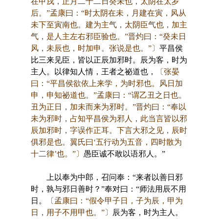
在甲戌，正月二十二日癸未也，太阴在太岁
后。”孟康曰：“时太阴在未，月建在寅，风从
未下至寅南也。建为主气，太阴臣气也，加主
气，是人主左右邪臣验也。”晋灼曰：“癸未日
风，未辰也，时加申。张说是也。”〕
平昌侯
比三来见臣，皆以正辰加邪时。辰为客，时为
主人。以律知人情，王者之祕道也，
〔张晏
曰：“平昌侯欲依上来学，为时邪也。风日加
申，申知祕道也。”孟康曰：“谓乙丑之日也。
丑为正日，加未而来为邪时。”晋灼曰：“奉以
未为邪时，占知平昌侯为邪人，此当言皆以邪
辰加邪时，字误作正耳。下言大邪之见，辰时
俱邪是也。翼氏曰‘五行动为五音，四时散为
十二律’也。”〕
愚臣诚不敢以语邪人。”
上以奉为中郎，召问奉：“来者以善日邪
时，孰与邪日善时？”奉对曰：“师法用辰不用
日。
〔孟康曰：“假令甲子日，子为辰，甲为
日，用子不用甲也。”〕
辰为客，时为主人。