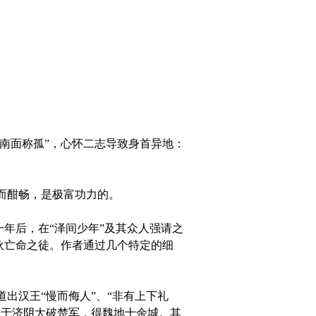
南面称孤”，心怀二志导致身首异地：
而酣畅，是极富功力的。
年后，在“泽间少年”及其众人强请之
伙亡命之徒。作者通过几个特定的细
汉王“慢而侮人”、“非有上下礼
，于济阴大破楚军，得魏地十余城。其