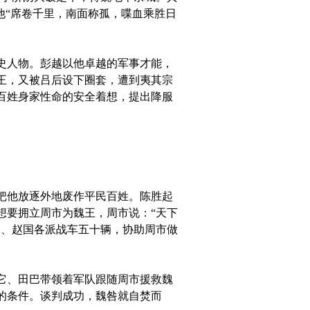
他“席卷千里，南面称孤，喋血乘胜日
史人物。彭越以他卓越的军事才能，
王，又被吕后设下圈套，遭到夷其宗
百姓身家性命的安全着想，提出降服
把他放逐外地废作平民百姓。陈胜起
想要拥立周市为魏王，周市说：“天下
国、赵国各派战车五十辆，协助周市做
它、田巴带领着军队跟随周市援救魏
的条件。谈判成功，魏咎就自焚而