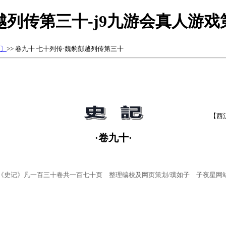
越列传第三十-j9九游会真人游
〕
>> 卷九十 七十列传·魏豹彭越列传第三十
【西
·卷九十·
《史记》凡一百三十卷共一百七十页 整理编校及网页策划/璞如子 子夜星网