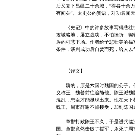
后又复下昌邑二十余城，“得谷十余
有闻矣”。太史公的赞语，对功名闻
《史记》中的许多故事写得悲壮惨
攻城略地，屡立战功，不怕挫折，辗
族的可悲下场。作者给予悲壮美的描
条件，谈判成功后自焚而死，给人以
【译文】
魏豹，原是六国时魏国的公子。他
义称王，魏咎前往追随他。陈王派魏
混乱，忠臣才能显现出来。现在天下
魏王。周市辞谢不肯接受，却到陈国
章邯打败陈王不久，于是进兵临济
国。章邯竟然击败了援军，杀死了周