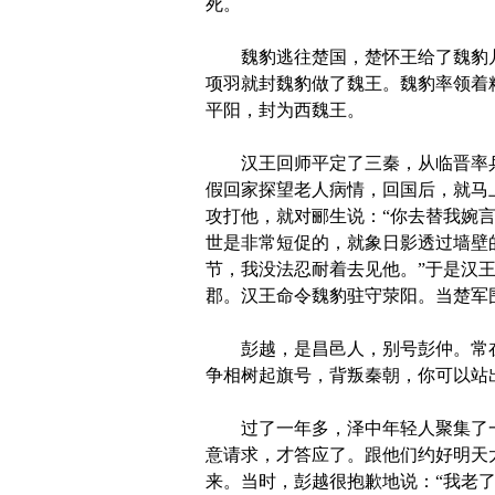
死。
魏豹逃往楚国，楚怀王给了魏豹几
项羽就封魏豹做了魏王。魏豹率领着
平阳，封为西魏王。
汉王回师平定了三秦，从临晋率兵
假回家探望老人病情，回国后，就马
攻打他，就对郦生说：“你去替我婉
世是非常短促的，就象日影透过墙壁
节，我没法忍耐着去见他。”于是汉
郡。汉王命令魏豹驻守荥阳。当楚军
彭越，是昌邑人，别号彭仲。常在
争相树起旗号，背叛秦朝，你可以站
过了一年多，泽中年轻人聚集了一百
意请求，才答应了。跟他们约好明天
来。当时，彭越很抱歉地说：“我老