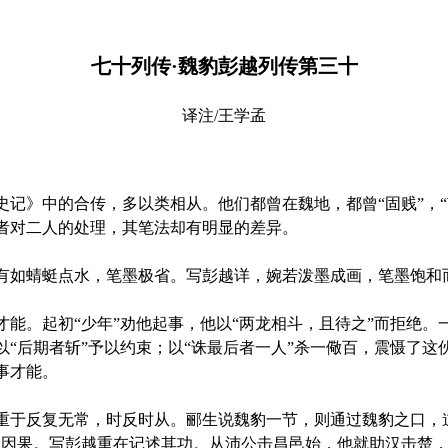
七十列传·魏豹彭越列传第三十
译注/王学孟
》中的合传，多以类相从。他们都曾在魏地，都曾“固贱”，“
者对二人的处理，其笔法却有明显的差异。
如蜻蜓点水，笔墨极省。写彭越详，婉若泼墨成画，笔墨饱和
。起初“少年”劝他起事，他以“两龙相斗，且待之”而拒绝。一
以“后期者斩”予以约束；以“诛最后者一人”杀一儆百，震慑了这
事才能。
反复无常，时反时从。郦生说魏豹一节，则通过魏豹之口，道出
为因果。写彭越重在记述其功。从沛公击昌邑始，他就助汉击楚