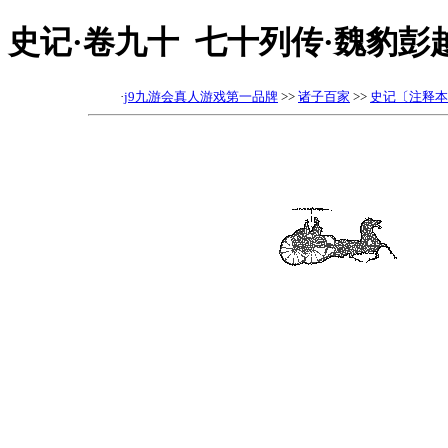
史记·卷九十 七十列传·魏豹彭
·
j9九游会真人游戏第一品牌
>>
诸子百家
>>
史记〔注释本