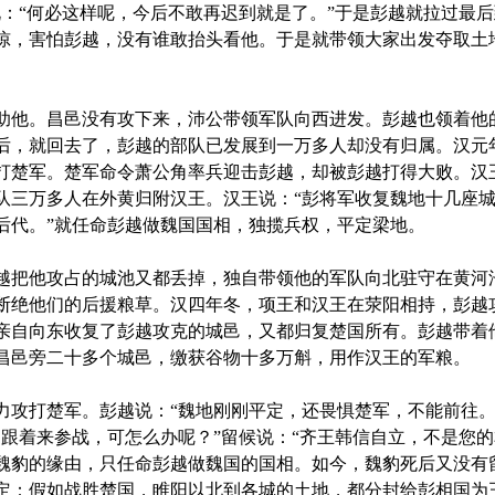
说：“何必这样呢，今后不敢再迟到就是了。”于是彭越就拉过最
惊，害怕彭越，没有谁敢抬头看他。于是就带领大家出发夺取土
他。昌邑没有攻下来，沛公带领军队向西进发。彭越也领着他
后，就回去了，彭越的部队已发展到一万多人却没有归属。汉元
打楚军。楚军命令萧公角率兵迎击彭越，却被彭越打得大败。汉
队三万多人在外黄归附汉王。汉王说：“彭将军收复魏地十几座
后代。”就任命彭越做魏国国相，独揽兵权，平定梁地。
把他攻占的城池又都丢掉，独自带领他的军队向北驻守在黄河
断绝他们的后援粮草。汉四年冬，项王和汉王在荥阳相持，彭越
亲自向东收复了彭越攻克的城邑，又都归复楚国所有。彭越带着
昌邑旁二十多个城邑，缴获谷物十多万斛，用作汉王的军粮。
打楚军。彭越说：“魏地刚刚平定，还畏惧楚军，不能前往。
不跟着来参战，可怎么办呢？”留候说：“齐王韩信自立，不是您
魏豹的缘由，只任命彭越做魏国的国相。如今，魏豹死后又没有
定：假如战胜楚国，睢阳以北到各城的土地，都分封给彭相国为