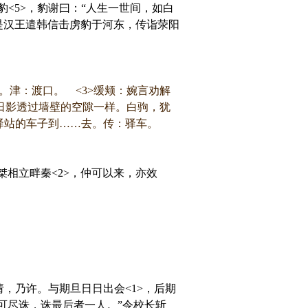
豹<5>，豹谢曰：“人生一世间，如白
于是汉王遣韩信击虏豹于河东，传诣荥阳
。津：渡口。 <3>缓颊：婉言劝解
像日影透过墙壁的空隙一样。白驹，犹
驿站的车子到……去。传：驿车。
相立畔秦<2>，仲可以来，亦效
，乃许。与期旦日日出会<1>，后期
可尽诛，诛最后者一人。”令校长斩