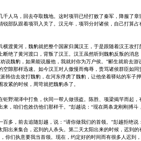
千人马，回去夺取魏地。这时项羽已经打败了秦军，降服了章
精锐部队跟着项羽入关了。汉元年，项羽分封诸侯，自己打算占
横渡黄河，魏豹就把整个国家归属汉王，于是跟随着汉王攻打
上断绝了黄河渡口，背叛了汉王。汉王虽然听到魏豹反叛的消息
言劝说魏豹，如果能说服他，我就封你为万户侯。”郦生就前去游
的空隙那样迅速。如今汉王对人傲慢而侮辱，责骂诸侯群臣如同
王派韩信去攻打魏豹，在河东俘虏了魏豹，让他坐着驿站的车子
围攻紧的时候，周苛就把魏豹杀了。
钜野湖泽中打鱼，伙同一帮人做强盗。陈胜、项梁揭竿而起，有
出来，咱们也效仿他们那样干。”彭越说：“现在两条龙刚刚搏斗
多，前去追随彭越，说：“请你做我们的首领。”彭越拒绝说：
太阳出来集合，迟到的人杀头。第二天太阳出来的时候，迟到的
了，你们执意要我当首领。现在，约定好的时间而有很多人迟到