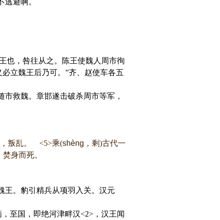
不逃避啊。
起王也，咎往从之。陈王使魏人周市徇
义必立魏王后乃可。”齐、赵使车各五
随市救魏。章邯遂击破杀周市等军，
叛乱。 <5>乘(
shèng
，剩)古代一
：焚身而死。
魏王。豹引精兵从项羽入关。汉元
，至国，即绝河津畔汉<2>，汉王闻