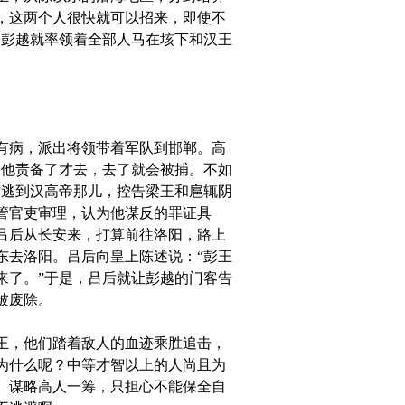
，这两个人很快就可以招来，即使不
，彭越就率领着全部人马在垓下和汉王
有病，派出将领带着军队到邯郸。高
被他责备了才去，去了就会被捕。不如
忙逃到汉高帝那儿，控告梁王和扈辄阴
管官吏审理，认为他谋反的罪证具
吕后从长安来，打算前往洛阳，路上
东去洛阳。吕后向皇上陈述说：“彭王
来了。”于是，吕后就让彭越的门客告
被废除。
王，他们踏着敌人的血迹乘胜追击，
为什么呢？中等才智以上的人尚且为
、谋略高人一筹，只担心不能保全自