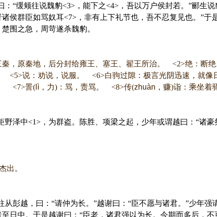
：“缓颊往说魏豹<3>，能下之<4>，吾以万户侯封若。”郦生说
詈诸侯群臣如骂奴耳<7>，非有上下礼节也，吾不忍复见也。”
。楚围之急，周苛遂杀魏豹。
秦，原秦地，后分封给雍王、塞王、翟王所治。 <2>绝：断绝
。 <5>说：劝说，说服。 <6>白驹过隙：极言光阴迅速，就
 <7>詈(
lì
，力)：骂，责骂。 <8>传(
zhuàn
，赚)诣：乘坐着
泽中<1>，为群盗。陈胜、项梁之起，少年或谓越曰：“诸豪桀
杰出。
彭越，曰：“请仲为长。”越谢曰：“臣不愿与诸君。”少年强请
者至日中。于是越谢曰：“臣老，诸君强以为长。今期而多后，不