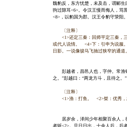
魏豹反，东方忧楚，未及击，谓郦生曰
驹过隙耳<6>。令汉王慢而侮人，骂
<8>，以豹国为郡。汉王令豹守荥阳
〔注释〕
<1>还定三秦：回师平定三秦，三
或代人说情。 <4>下：引申为说服
日影。一说像骏马飞驰过狭窄的通道。
彭越者，昌邑人也，字仲。常渔钜野
之。”彭越曰：“两龙方斗，且待之。”
〔注释〕
<1>渔：打鱼。 <2>桀：优秀，
居岁余，泽间少年相聚百余人，往从
者斩<2>。旦日日出，十余人后，后