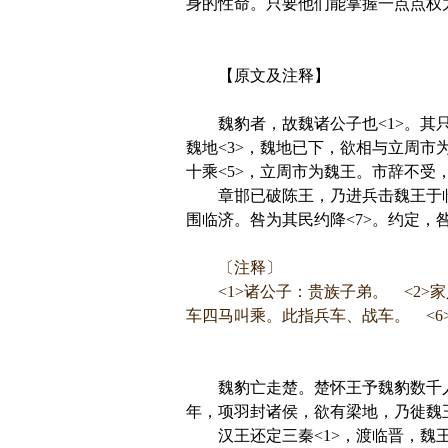
身的性命。只要他们能掌握一点点权
【原文及注释】
魏豹者，故魏诸公子也<1>。其只
魏地<3>，魏地已下，欲相与立周市
十乘<5>，立周市为魏王。市辞不受
章邯已破陈王，乃进兵击魏王于临
围临济。咎为其民约降<7>。约定，咎
〔注释〕
<1>诸公子：贵族子弟。 <2>家人
车四马叫乘。此指兵车、战车。 <6>
魏豹亡走楚。楚怀王予魏豹数千人
年，项羽封诸侯，欲有梁地，乃徙魏
汉王还定三秦<1>，渡临晋，魏王