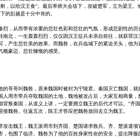
万斛，以给汉王食”。最后率师大会垓下，攻破楚军，立为梁王。
天下的彭越是十分中肯的。
烈，从而带有浓重的悲壮色彩和悲壮的气氛，形成悲剧性的历
转南北，一生轰轰烈烈，仅仅因汉王征兵未亲自前往，就获罪汉
写，产生悲壮美的效果。而魏咎，在兵临城下的紧迫关头，他为
气概豪迈、悲壮慷慨的感受。
的哥哥叫魏咎，原来魏国时被封为宁陵君。秦国灭亡魏国，就
国人周市带兵夺取魏国的土地，魏地被攻占后，大家互相商量，
都背叛秦国，从道义上讲，一定要拥立魏王的后代才可以。”齐
迎接魏咎。往返五次，陈王才答应把魏咎放回去立为魏王。
攻击魏王，魏王派周市到齐国、楚国请求救兵。齐、楚派遣项
市，包围了临济。魏咎为了他的百姓身家性命的安全，提出降服