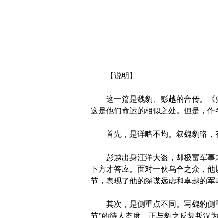
【说明】
这一篇是魏豹、彭越的合传。《史记
这是他们命运的相似之处。但是，作
首先，是详略不均。叙魏豹略，有
彭越出身江洋大盗，却极富军事才能
下方才答应。面对一伙乌合之众，他
节，表现了他的深谋远虑和卓越的军
其次，是侧重点不同。写魏豹侧重于
节”的待人态度，正与豹之反复叛汉