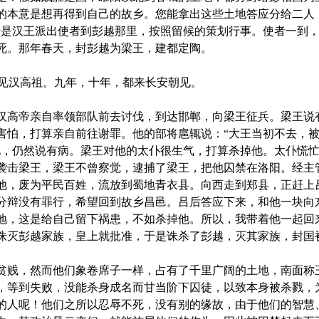
的本意是想再得到自己的故乡。您能拿出这些土地答应分给二人
于是汉王派出使者到彭越那里，按照留候的策划行事。使者一到
死。那年春天，封彭越为梁王，建都定陶。
朝见汉高祖。九年，十年，都来长安朝见。
高帝亲自率领部队前去讨伐，到达邯郸，向梁王征兵。梁王说
害怕，打算亲自前往谢罪。他的部将扈辄说：“大王当初不去，
见，仍然说有病。梁王对他的太仆很生气，打算杀掉他。太仆慌
袭击梁王，梁王不曾察觉，逮捕了梁王，把他囚禁在洛阳。经主
他，废为平民百姓，流放到蜀地青衣县。向西走到郑县，正赶上
分辩没有罪行，希望回到故乡昌邑。吕后答应下来，和他一块向
地，这是给自己留下祸患，不如杀掉他。所以，我带着他一起回
诛灭彭越家族，皇上就批准，于是诛杀了彭越，灭其家族，封国
贱，然而他们象卷席子一样，占有了千里广阔的土地，南面称
，等到失败，没能杀身成名而甘当阶下囚徒，以致本身被杀戮，
的人呢！他们之所以忍辱不死，没有别的缘故，由于他们的智慧