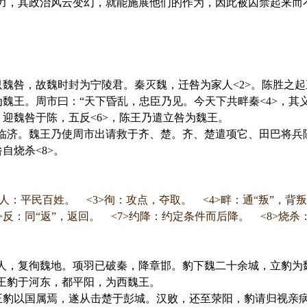
力，其政治风云变幻，就能施展他们的作为，因此被囚禁起来而
魏咎，故魏时封为宁陵君。秦灭魏，迁咎为家人<2>。陈胜之
为魏王。周市曰：“天下昏乱，忠臣乃见。今天下共畔秦<4>，其
，迎魏咎于陈，五反<6>，陈王乃遣立咎为魏王。
济。魏王乃使周市出请救于齐、楚。齐、楚遣项它、田巴将兵
自烧杀<8>。
：平民百姓。 <3>徇：攻点，夺取。 <4>畔：通“叛”，背叛，
反：同“返”，返回。 <7>约降：约定条件而后降。 <8>烧杀
，复徇魏地。项羽已破秦，降章邯。豹下魏二十余城，立豹为
王豹于河东，都平阳，为西魏王。
豹以国属焉，遂从击楚于彭城。汉败，还至荥阳，豹请归视亲病