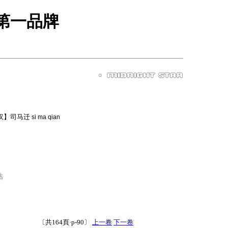
戏第一品牌
汉】司马迁
si ma qian
站
〔共164頁·p-90〕
上一卷
下一卷