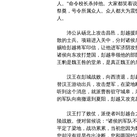
人。”命令校长杀掉他。大家都笑着
祭奠，号令所属众人。众人都大为震
人。
沛公从砀北上攻击昌邑，彭越援助
散的士兵。项籍进入关中，分封诸侯
赐给彭越将军印信，让他进军济阴攻
诸侯向东攻打楚国，彭越率领他的部
王豹是魏王咎的堂弟，是真正魏王的
汉王在彭城战败，向西溃退，彭越
替汉王游动出兵，攻击楚军，在梁地
听到这个消息，就派曹咎驻守城皋，
的军队向南撤退到夏阳，彭越又攻克
汉王打了败仗，派使者叫彭越合力攻
陵战败。便对留候说：“诸侯的军队
平定了梁地，战功累累，当初您因为
您却没有提早作出决断，您和两国约