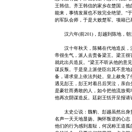
王韩信。齐王韩信的家乡在楚国，他
能来，事情发展也不致完全绝望。”
的军队会师，于是大败楚军。项籍已
汉六年(前201)，彭越到陈地，
汉十年秋天，陈豨在代地造反，汉
帝很生气，派人去责备梁王。梁王很
就此出兵造反。”梁王不听从他的意
谋反叛。于是皇上派使臣出其不意地
备，请求皇上依法判处。皇上赦免了
遇见彭王，彭王对着吕后哭泣，亲自
是豪壮而勇敢的人，如今把他流放蜀
他再次阴谋造反。廷尉王恬开呈报请
太史公说：魏豹、彭越虽然出身贫
名声一天天地显扬。胸怀叛逆的心志
他们的行为感到羞耻，何况称王道孤