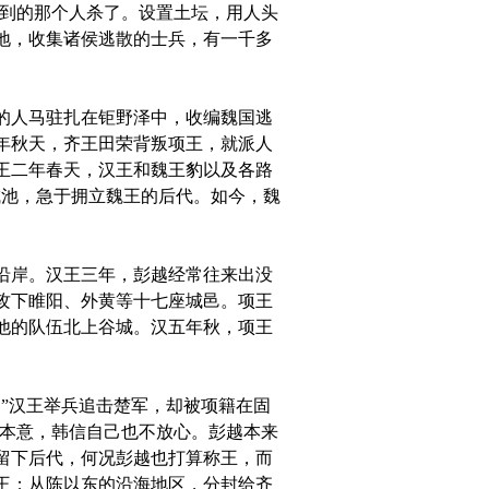
后到的那个人杀了。设置土坛，用人头
地，收集诸侯逃散的士兵，有一千多
的人马驻扎在钜野泽中，收编魏国逃
年秋天，齐王田荣背叛项王，就派人
王二年春天，汉王和魏王豹以及各路
城池，急于拥立魏王的后代。如今，魏
沿岸。汉王三年，彭越经常往来出没
攻下睢阳、外黄等十七座城邑。项王
他的队伍北上谷城。汉五年秋，项王
”汉王举兵追击楚军，却被项籍在固
的本意，韩信自己也不放心。彭越本来
留下后代，何况彭越也打算称王，而
王；从陈以东的沿海地区，分封给齐