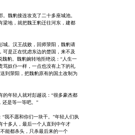
邯。魏豹接连攻克了二十多座城池。
有梁地，就把魏王豹迁往河东，建都
彭城。汉王战败，回师荥阳，魏豹请
，可是正在忧虑东边的楚国，来不及
说魏豹。魏豹婉转地拒绝说：“人生一
责骂奴仆一样，一点也没有上下的礼
押送到荥阳，把魏豹原有的国土改制为
的年轻人就对彭越说：“很多豪杰都
，还是等一等吧。”
“我不愿和你们一块干。”年轻人们执
有十多人，最后一个人直到中午才
，不能都杀头，只杀最后来的一个