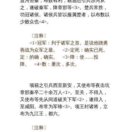
渡河击秦，布数有利，籍迺悉引兵涉河从
之，遂破秦军，降章邯等<3>。楚兵常胜，
功冠诸侯。诸侯兵皆以服属楚者，以布数以
少败众也<4>。
〔注释〕
<1>冠军：列于诸军之首。是说他骁勇
善战为众军之最。 <2>定死：确实已死。
定：的确，确实。 <3>降：使……投
降。 <4>数：屡次，多次。
项籍之引兵西至新安，又使布等夜击坑
章邯秦卒二十余万人<1>。至关，不得入，
又使布等先从间道破关下军<2>，遂得入，
至咸阳。布常为军锋<3>。项王封诸将，立
布为九江王，都六。
〔注释〕