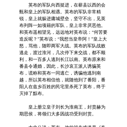
英布的军队向西挺进，在蕲县以西的会
甀和皇上的军队相遇。英布的军队非常精
锐，皇上就躲进庸城壁垒，坚守不出，见英
布列阵一如项籍的军队，皇上非常厌恶他。
和英布遥相望见，远远地对英布说：“何苦要
造反呢？”英布说：“我想当皇帝阿！”皇上大
怒，骂他，随即两军大战。英布的军队战败
逃走，渡过淮河，几次停下来交战，都不顺
利，和一百多人逃到长江以南。英布原来和
番县令通婚，因此，长沙哀王派人诱骗英
布，谎称和英布一同逃亡，诱骗他逃到南
越，所以英布相信他，就随他到了番阳，番
阳人在兹乡百姓的民宅里杀死了英布，终于
灭掉了黥布。
皇上册立皇子刘长为淮南王，封贲赫为
期思侯，将领们大多因战功受到封赏。