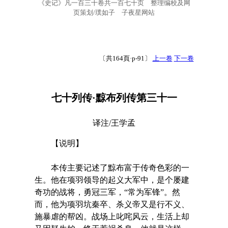
《史记》凡一百三十卷共一百七十页 整理编校及网
页策划/璞如子 子夜星网站
〔共164頁·p-91〕
上一卷
下一卷
七十列传·黥布列传第三十一
译注/王学孟
【说明】
本传主要记述了黥布富于传奇色彩的一
生。他在项羽领导的起义大军中，是个屡建
奇功的战将，勇冠三军，“常为军锋”。然
而，他为项羽坑秦卒、杀义帝又是行不义、
施暴虐的帮凶。战场上叱咤风云，生活上却