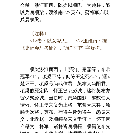
会稽，涉江而西。陈婴以项氏世为楚将，迺
以兵属项梁，渡淮南<2>英布、蒲将军亦以
兵属项梁。
〔注释〕
<1>妻：以女嫁人。 <2>渡淮南：据
《史记会注考证》，“淮”下“南”字疑衍。
项梁涉淮而西，击景驹、秦嘉等，布常
冠军<1>。项梁至薛，闻陈王定死<2>，迺立
楚怀王。项梁号为武信君，英布为当阳君。
项梁败死定陶，怀王徙都彭城，诸将英布亦
皆保聚彭城。当是时，秦急围赵，赵数使人
请救。怀王使宋义为上将，范曾为末将，项
籍为次将，英布、蒲将军皆为将军，悉属宋
义，北救赵。及项籍杀宋义于河上，怀王因
立籍为上将军，诸将皆属项籍。项籍使布先