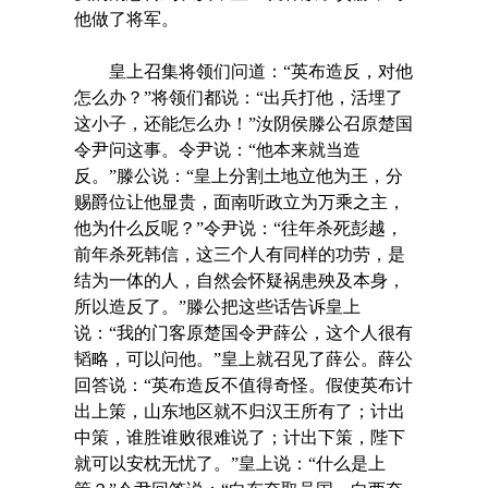
他做了将军。
皇上召集将领们问道：“英布造反，对他
怎么办？”将领们都说：“出兵打他，活埋了
这小子，还能怎么办！”汝阴侯滕公召原楚国
令尹问这事。令尹说：“他本来就当造
反。”滕公说：“皇上分割土地立他为王，分
赐爵位让他显贵，面南听政立为万乘之主，
他为什么反呢？”令尹说：“往年杀死彭越，
前年杀死韩信，这三个人有同样的功劳，是
结为一体的人，自然会怀疑祸患殃及本身，
所以造反了。”滕公把这些话告诉皇上
说：“我的门客原楚国令尹薛公，这个人很有
韬略，可以问他。”皇上就召见了薛公。薛公
回答说：“英布造反不值得奇怪。假使英布计
出上策，山东地区就不归汉王所有了；计出
中策，谁胜谁败很难说了；计出下策，陛下
就可以安枕无忧了。”皇上说：“什么是上