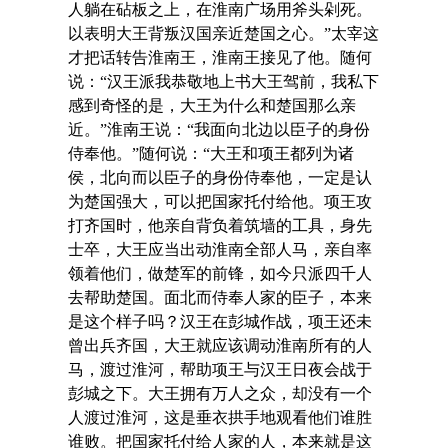
人躺在砧板之上，在淮南广场用斧头剁死。
以表明大王背叛汉国亲近楚国之心。”太宰这
才把话转告淮南王，淮南王接见了他。随何
说：“汉王派我恭敬地上书大王驾前，我私下
感到奇怪的是，大王为什么和楚国那么亲
近。”淮南王说：“我面向北边以臣子的身份
侍奉他。”随何说：“大王和项王都列为诸
侯，北向而以臣子的身份侍奉他，一定是认
为楚国强大，可以把国家托付给他。项王攻
打齐国时，他亲自背负着筑墙的工具，身先
士卒，大王应当出动淮南全部人马，亲自率
领着他们，做楚军的前锋，如今只派四千人
去帮助楚国。面北而侍奉人家的臣子，本来
是这个样子吗？汉王在彭城作战，项王还未
曾出兵齐国，大王就应该调动淮南所有的人
马，渡过淮河，帮助项王与汉王日夜会战于
彭城之下。大王拥有万人之众，却没有一个
人渡过淮河，这是垂衣拱手地观看他们谁胜
谁败。把国家托付给人家的人，本来就是这