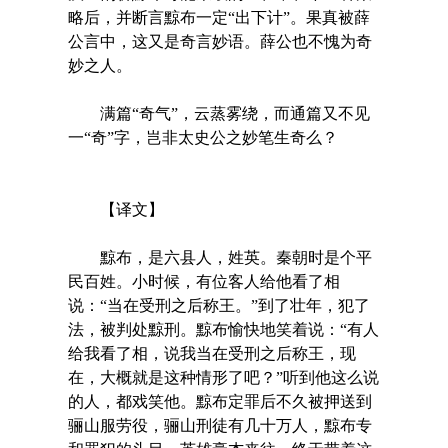
略后，并断言黥布一定“出下计”。果真被薛
公言中，这又是奇言妙语。薛公也不愧为奇
妙之人。
满篇“奇气”，云蒸雾绕，而通篇又不见
一“奇”字，岂非太史公之妙笔生奇么？
【译文】
黥布，是六县人，姓英。秦朝时是个平
民百姓。小时候，有位客人给他看了相
说：“当在受刑之后称王。”到了壮年，犯了
法，被判处黥刑。黥布愉快地笑着说：“有人
给我看了相，说我当在受刑之后称王，现
在，大概就是这种情形了吧？”听到他这么说
的人，都戏笑他。黥布定罪后不久被押送到
骊山服劳役，骊山刑徒有几十万人，黥布专