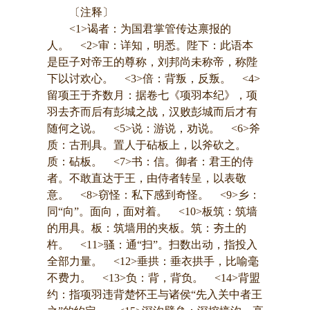
〔注释〕
<1>谒者：为国君掌管传达禀报的
人。 <2>审：详知，明悉。陛下：此语本
是臣子对帝王的尊称，刘邦尚未称帝，称陛
下以讨欢心。 <3>倍：背叛，反叛。 <4>
留项王于齐数月：据卷七《项羽本纪》，项
羽去齐而后有彭城之战，汉败彭城而后才有
随何之说。 <5>说：游说，劝说。 <6>斧
质：古刑具。置人于砧板上，以斧砍之。
质：砧板。 <7>书：信。御者：君王的侍
者。不敢直达于王，由侍者转呈，以表敬
意。 <8>窃怪：私下感到奇怪。 <9>乡：
同“向”。面向，面对着。 <10>板筑：筑墙
的用具。板：筑墙用的夹板。筑：夯土的
杵。 <11>骚：通“扫”。扫数出动，指投入
全部力量。 <12>垂拱：垂衣拱手，比喻毫
不费力。 <13>负：背，背负。 <14>背盟
约：指项羽违背楚怀王与诸侯“先入关中者王