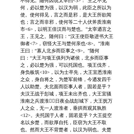
不得见。随何因说太宰曰<5>：“王之不见
何，必以楚为强，以汉为弱，此臣之所以为
使。使何得见，言之而是邪，是大王所欲闻
也；言之而非邪，使何等二十人伏斧质淮南
市<6>，以明王倍汉而与楚也。”太宰迺言之
王，王见之。随何曰：“汉王使臣敬进书大王
御者<7>，窃怪大王与楚何亲也<8>。”淮南
王曰：“寡人北乡而臣事之<9>。”随何
曰：“大王与项王俱列为诸侯，北乡而臣事
之，必以楚为强，可以托国也。项王伐齐，
身负板筑<10>，以为士卒先，大王宜悉淮南
之众，身自将之，为楚军前锋，今迺发四千
人以助楚。夫北面而臣事人者，固若是乎？
夫汉王战于彭城，项王未出齐也，大王宜骚
淮南之兵渡淮，日夜会战彭城下，大王抚万
人之众，无一人渡淮者，垂拱而观其孰胜
<12>。夫托国于人者，固若是乎？大王提空
名以乡楚，而欲厚自托，臣窃为大王不取
也。然而大王不背楚者，以汉为弱也。夫楚