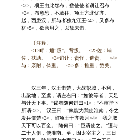
<2>。项王由此怨布，数使使者诮让召布
<3>，布愈恐，不敢往。项王方北忧齐、
赵，西患汉，所与者独九江王<4>，又多布
材<5>，欲亲用之，以故未击。
〔注释〕
<1>畔：通“叛”。背叛。 <2>佐：辅
佐，扶助。 <3>诮让：责怪，遣责。 <4>
与：亲附，倚重。 <5>多：推重，赞美。
汉三年，汉王击楚，大战彭城，不利，
出梁地，至虞，谓左右曰：“如彼等者，天足
与计天下事。”谒者随何进曰<1>：“不审陛下
所谓<2>。”汉王曰：“孰能为我使淮南，令之
发兵倍楚<3>，留项王于齐数月<4>，我之取
天下可以百全。”随何曰：“臣请使之。”迺与
二十人俱，使淮南。至，因太宰主之，三日