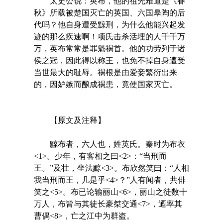
太史公说：英布，他的祖先难道是《春
秋》所载被楚国灭亡的英国、六国皋陶的后
代吗？他自身遭受黥刑，为什么他能兴起发
迹的那么疾速啊！项氏击杀活埋的人千千万
万，英布常常是罪魁祸首。他的功劳列于诸
侯之冠，因此得以称王，也免不掉自身遭受
当世最大的耻辱。祸根是由爱妾繁衍出来
的，因妒嫉而酿成祸患，竟使国家灭亡。
【原文及注释】
黥布者，六人也，姓英氏。秦时为布衣
<1>。少年，有客相之曰<2>：“当刑而
王。”及壮，坐法黥<3>。布欣然笑曰：“人相
我当刑而王，几是乎<4>？”人有闻者，共俳
笑之<5>。布已论输丽山<6>，丽山之徒数十
万人，布皆与其徒长豪桀交通<7>，迺率其
曹偶<8>，亡之江中为群盗。