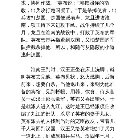
拢，协同作战。”英布说：“就按照你的指
教，出兵攻打楚国罢了。”于是杀掉使者，出
兵攻打楚国。楚国便派项声、龙且进攻淮
南，项王留下来进攻下邑。战争持续了几个
月，龙且在淮南的战役中，打败了英布的军
队。英布想带兵撤退到汉国，又怕楚国的军
队拦截杀掉他，所以，和随何从隐蔽的小道
逃归汉国。
淮南王到时，汉王正坐在床上洗脚，就
叫英布去见他。英布见状，怒火燃胸，后悔
前来，想要自杀。当他退出来，来到为他准
备的宾馆，见到帐幔、用器、饮食、侍从官
员一如汉王那么豪华，英布又喜出望外。于
是就派人进入九江。这时楚王已经派项伯收
编了九江的部队，杀尽了英布的妻子儿女。
英布派去的人找到当时的宠臣故友，带着几
千人马回到汉国。汉王又给英布增加了兵力
一道北上，到成皋招兵买马。汉四年七月，