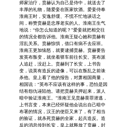
师家治疗，贲赫认为自己是侍中，就送去了
丰厚的礼物，随爱妾在医家饮酒。爱妾侍奉
淮南王时，安逸舒缓、不慌不忙地谈话之
间，称赞贲赫是忠厚老实的人。淮南王生气
地说：“你怎么知道的呢？”爱妾就把相交往
的情况全都告诉他。淮南王疑心她和贲赫有
淫乱关系。贲赫惊惧，借口有病不去应班。
淮南王更加恼怒，就要逮捕贲赫。贲赫要告
发英布叛变，就坐着驿车前往长安。英布派
人追赶，没赶上。贲赫到了长安，上书告
变，说英有造反的迹像，可以在叛乱之前诛
杀他。皇上看了他的报告，对萧相国商量，
相国说：“英布不应该有这样的事，恐怕是因
结有怨仇诬陷他。请把贲赫关押起来，派人
暗中验证淮南王。”淮南王见贲赫畏罪潜逃，
上书言变，本来已经怀疑他会说出自己暗中
布署的情况，汉王的使臣又来了，有了相当
的验证，就杀死贲赫的全家，起兵造反。造
反的消息传到长安，皇上就释放了贲赫，封