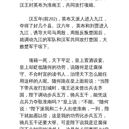
汉王封英布为淮南王，共同攻打项籍。
汉五年(前202)，英布又派人进入九江，
夺得了好几个县。汉六年， 英布和刘贾进入
九江，诱导大司马周殷，周殷反叛楚国后，
就调动九江的军队和汉军共同攻打楚国，大
败楚军于垓下。
项籍一死，天下平定，皇上置酒设宴。
皇上却贬低随何的功劳，说随何是迂腐保
守、不合时宜的读书人，治理天下怎么能任
用这样的人呢。随何跪在皇上面前说：“当陛
下带兵攻打彭城时，项王还未曾出兵去齐
国，陛下调动步兵五万，骑兵五千，能凭这
点兵力夺取淮南吗？”皇上说：“不能。”随何
说：“陛下派我和二十人出使淮南，一到，陛
下就如愿以偿，这是我的功劳比步兵五万，
骑兵五千还要大呀。可是陛下说我是迂腐保