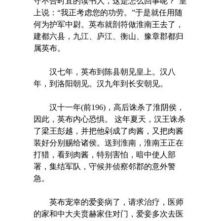
守不合时宜的读书人，这是怎么回事呢？”皇
上说：“我正考虑您的功劳。”于是就任用随
何为护军中尉。英布就剖符做淮南王去了，
建都六县，九江、庐江、衡山、豫章郡都归
属英布。
汉七年，英布到陈县朝见皇上。汉八
年，到洛阳朝见。汉九年到长安朝见。
汉十一年(前196)，高后诛杀了淮阴侯，
因此，英布内心恐惧。 这年夏天，汉王诛杀
了梁王彭越，并把他剁成了肉酱，又把肉酱
装好分别赐给诸侯。送到淮南，淮南王正在
打猎，看到肉酱，特别害怕，暗中使人部
署，集结军队，守候并侦察邻郡的意外警
急。
英布宠幸的爱妾病了，请求治疗，医师
的家和中大夫贲赫家住对门，爱妾多次去医