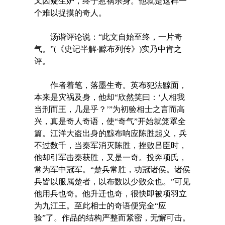
又因疑生妒，终于惹祸杀身。他就是这样一
个难以捉摸的奇人。
汤谐评论说：“此文自始至终，一片奇
气。”(《史记半解·黥布列传》)实乃中肯之
评。
作者着笔，落墨生奇。英布犯法黥面，
本来是灾祸及身，他却“欣然笑曰：‘人相我
当刑而王，几是乎？’”为初验相士之言而高
兴，真是奇人奇语，使“奇气”开始就笼罩全
篇。江洋大盗出身的黥布响应陈胜起义，兵
不过数千，当秦军消灭陈胜，挫败吕臣时，
他却引军击秦获胜，又是一奇。投奔项氏，
常为军中冠军。“楚兵常胜，功冠诸侯。诸侯
兵皆以服属楚者，以布数以少败众也。”可见
他用兵也奇。他升迁也奇，很快即被项羽立
为九江王。至此相士的奇语便完全“应
验”了。作品的结构严整而紧密，无懈可击。