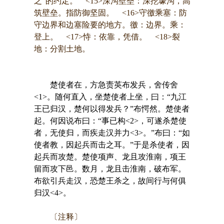
之”的约定。 <15>深沟壁垒：深挖壕沟，高
筑壁垒。指防御坚固。 <16>守徼乘塞：防
守边界和边塞险要的地方。徼：边界。乘：
登上。 <17>恃：依靠，凭借。 <18>裂
地：分割土地。
楚使者在，方急责英布发兵，舍传舍
<1>。随何直入，坐楚使者上坐，曰：“九江
王已归汉，楚何以得发兵？”布愕然。楚使者
起。何因说布曰：“事已构<2>，可遂杀楚使
者，无使归，而疾走汉并力<3>。”布曰：“如
使者教，因起兵而击之耳。”于是杀使者，因
起兵而攻楚。楚使项声、龙且攻淮南，项王
留而攻下邑。数月，龙且击淮南，破布军。
布欲引兵走汉，恐楚王杀之，故间行与何俱
归汉<4>。
〔注释〕