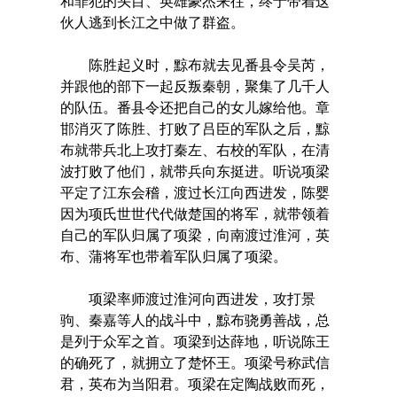
和罪犯的头目、英雄豪杰来往，终于带着这
伙人逃到长江之中做了群盗。
陈胜起义时，黥布就去见番县令吴芮，
并跟他的部下一起反叛秦朝，聚集了几千人
的队伍。番县令还把自己的女儿嫁给他。章
邯消灭了陈胜、打败了吕臣的军队之后，黥
布就带兵北上攻打秦左、右校的军队，在清
波打败了他们，就带兵向东挺进。听说项梁
平定了江东会稽，渡过长江向西进发，陈婴
因为项氏世世代代做楚国的将军，就带领着
自己的军队归属了项梁，向南渡过淮河，英
布、蒲将军也带着军队归属了项梁。
项梁率师渡过淮河向西进发，攻打景
驹、秦嘉等人的战斗中，黥布骁勇善战，总
是列于众军之首。项梁到达薛地，听说陈王
的确死了，就拥立了楚怀王。项梁号称武信
君，英布为当阳君。项梁在定陶战败而死，