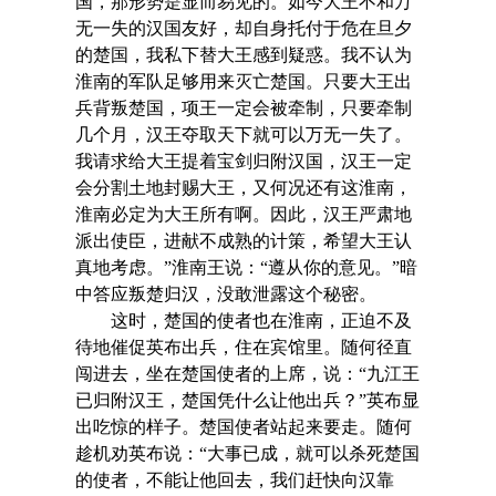
国，那形势是显而易见的。如今大王不和万
无一失的汉国友好，却自身托付于危在旦夕
的楚国，我私下替大王感到疑惑。我不认为
淮南的军队足够用来灭亡楚国。只要大王出
兵背叛楚国，项王一定会被牵制，只要牵制
几个月，汉王夺取天下就可以万无一失了。
我请求给大王提着宝剑归附汉国，汉王一定
会分割土地封赐大王，又何况还有这淮南，
淮南必定为大王所有啊。因此，汉王严肃地
派出使臣，进献不成熟的计策，希望大王认
真地考虑。”淮南王说：“遵从你的意见。”暗
中答应叛楚归汉，没敢泄露这个秘密。
这时，楚国的使者也在淮南，正迫不及
待地催促英布出兵，住在宾馆里。随何径直
闯进去，坐在楚国使者的上席，说：“九江王
已归附汉王，楚国凭什么让他出兵？”英布显
出吃惊的样子。楚国使者站起来要走。随何
趁机劝英布说：“大事已成，就可以杀死楚国
的使者，不能让他回去，我们赶快向汉靠