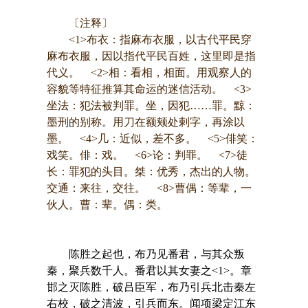
〔注释〕
<1>布衣：指麻布衣服，以古代平民穿
麻布衣服，因以指代平民百姓，这里即是指
代义。 <2>相：看相，相面。用观察人的
容貌等特征推算其命运的迷信活动。 <3>
坐法：犯法被判罪。坐，因犯……罪。黥：
墨刑的别称。用刀在额颊处剌字，再涂以
墨。 <4>几：近似，差不多。 <5>俳笑：
戏笑。俳：戏。 <6>论：判罪。 <7>徒
长：罪犯的头目。桀：优秀，杰出的人物。
交通：来往，交往。 <8>曹偶：等辈，一
伙人。曹：辈。偶：类。
陈胜之起也，布乃见番君，与其众叛
秦，聚兵数千人。番君以其女妻之<1>。章
邯之灭陈胜，破吕臣军，布乃引兵北击秦左
右校，破之清波，引兵而东。闻项梁定江东