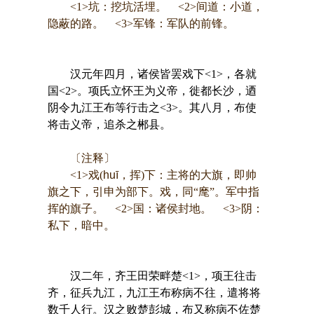
<1>坑：挖坑活埋。 <2>间道：小道，
隐蔽的路。 <3>军锋：军队的前锋。
汉元年四月，诸侯皆罢戏下<1>，各就
国<2>。项氏立怀王为义帝，徙都长沙，迺
阴令九江王布等行击之<3>。其八月，布使
将击义帝，追杀之郴县。
〔注释〕
<1>戏(
huī
，挥)下：主将的大旗，即帅
旗之下，引申为部下。戏，同“麾”。军中指
挥的旗子。 <2>国：诸侯封地。 <3>阴：
私下，暗中。
汉二年，齐王田荣畔楚<1>，项王往击
齐，征兵九江，九江王布称病不往，遣将将
数千人行。汉之败楚彭城，布又称病不佐楚