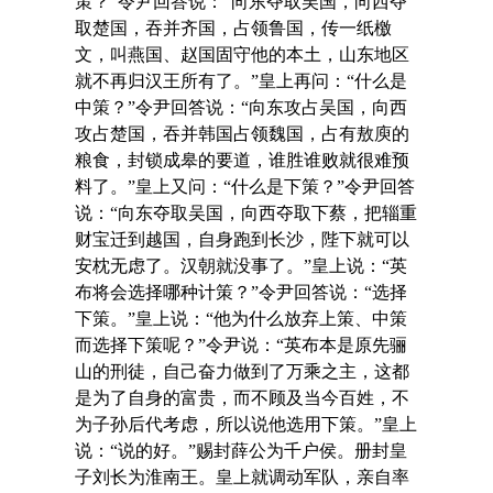
策？”令尹回答说：“向东夺取吴国，向西夺
取楚国，吞并齐国，占领鲁国，传一纸檄
文，叫燕国、赵国固守他的本土，山东地区
就不再归汉王所有了。”皇上再问：“什么是
中策？”令尹回答说：“向东攻占吴国，向西
攻占楚国，吞并韩国占领魏国，占有敖庾的
粮食，封锁成皋的要道，谁胜谁败就很难预
料了。”皇上又问：“什么是下策？”令尹回答
说：“向东夺取吴国，向西夺取下蔡，把辎重
财宝迁到越国，自身跑到长沙，陛下就可以
安枕无虑了。汉朝就没事了。”皇上说：“英
布将会选择哪种计策？”令尹回答说：“选择
下策。”皇上说：“他为什么放弃上策、中策
而选择下策呢？”令尹说：“英布本是原先骊
山的刑徒，自己奋力做到了万乘之主，这都
是为了自身的富贵，而不顾及当今百姓，不
为子孙后代考虑，所以说他选用下策。”皇上
说：“说的好。”赐封薛公为千户侯。册封皇
子刘长为淮南王。皇上就调动军队，亲自率