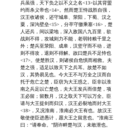
兵虽强，天下负之以不义之名<13>以其背盟
约而杀义帝也<14>。然而楚王恃战胜自强，
汉王收诸侯，还守城皋、荥阳，下蜀、汉之
粟，深沟壁垒<15>，分卒守徼乘塞<16>，楚
人还兵，间以梁地，深入敌国八九百里，欲
战则不得，攻城则力不能，老弱转粮千里之
外；楚兵至荥阳、成皋，汉坚守而不动，进
则不得攻，退则不得解。故曰楚兵不足恃也
<17>。使楚胜汉，则诸侯自危惧而相救。夫
楚之强，适足以致天下之兵耳。故楚不如
汉，其势易见也。今大王不与万全之汉而自
托于危亡之楚，臣窃为大王惑之。臣非以淮
南之兵足以亡楚也，夫大王发兵而倍楚，项
王必留；留数月，汉之取天下可以万全。臣
请与大王提剑而归汉，汉王必裂地而封大王
<18>，又况淮南，淮南必大王有也。故汉王
敬使使臣进愚计，愿大王之留意也。”淮南王
曰：“请奉命。”阴许畔楚与汉，未敢泄也。