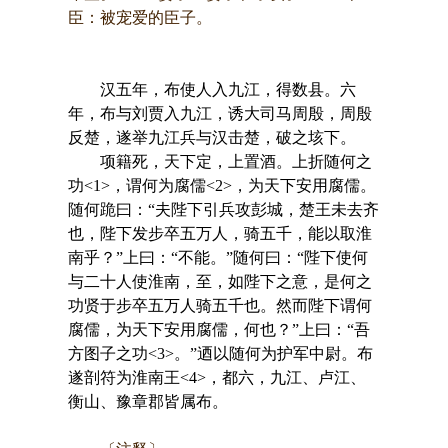
臣：被宠爱的臣子。
汉五年，布使人入九江，得数县。六
年，布与刘贾入九江，诱大司马周殷，周殷
反楚，遂举九江兵与汉击楚，破之垓下。
项籍死，天下定，上置酒。上折随何之
功<1>，谓何为腐儒<2>，为天下安用腐儒。
随何跪曰：“夫陛下引兵攻彭城，楚王未去齐
也，陛下发步卒五万人，骑五千，能以取淮
南乎？”上曰：“不能。”随何曰：“陛下使何
与二十人使淮南，至，如陛下之意，是何之
功贤于步卒五万人骑五千也。然而陛下谓何
腐儒，为天下安用腐儒，何也？”上曰：“吾
方图子之功<3>。”迺以随何为护军中尉。布
遂剖符为淮南王<4>，都六，九江、卢江、
衡山、豫章郡皆属布。