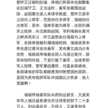
楚怀王迁都到彭城，将领们和英布也都聚集
在彭城守卫。正当这时，秦军加紧围攻赵
国，赵国屡次派人来请求救援。楚怀王派宋
义担任上将军，范曾担任末将军，项籍担任
次将军，英布、蒲将军都为将军，全部归属
宋义统帅，向北救助赵国。等到项籍在黄河
之畔杀死宋义，怀王趁势改任项籍为上将
军，各路将领都归属项籍统辖。项籍派英布
率先渡过黄河攻击秦军，英布屡立战功占有
优势，项籍就率领着全部人马渡过黄河，跟
英布协同作战，于是打败了秦军，迫使章邯
等人投降。楚军屡战屡胜，功盖各路诸侯。
各路诸侯的军队都能逐渐归附楚国的原因，
是因为英布指挥军队作战能以少胜多，使人
震服啊！
项籍带领着军队向西到达新安，又派英
布等人领兵趁夜袭击并活埋章邯部下二十多
万人。到达函谷关，不得入，又派英布等