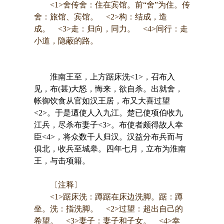
<1>舍传舍：住在宾馆。前“舍”为住。传
舍：旅馆、宾馆。 <2>构：结成，造
成。 <3>走：归向，同力。 <4>间行：走
小道，隐蔽的路。
淮南王至，上方踞床洗<1>，召布入
见，布(甚)大怒，悔来，欲自杀。出就舍，
帐御饮食从官如汉王居，布又大喜过望
<2>。于是迺使人入九江。楚已使项伯收九
江兵，尽杀布妻子<3>。布使者颇得故人幸
臣<4>，将众数千人归汉。汉益分布兵而与
俱北，收兵至城皋。四年七月，立布为淮南
王，与击项籍。
〔注释〕
<1>踞床洗：蹲踞在床边洗脚。踞：蹲
坐。洗：指洗脚。 <2>过望：超出自己的
希望。 <3>妻子：妻子和子女。 <4>幸