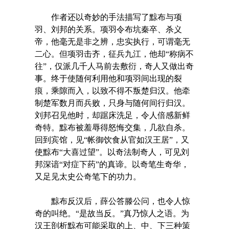
作者还以奇妙的手法描写了黥布与项
羽、刘邦的关系。项羽令布坑秦卒、杀义
帝，他毫无是非之辨，忠实执行，可谓毫无
二心。但项羽击齐，征兵九江，他却“称病不
往”，仅派几千人马前去敷衍，奇人又做出奇
事。终于使随何利用他和项羽间出现的裂
痕，乘隙而入，以致不得不叛楚归汉。他牵
制楚军数月而兵败，只身与随何间行归汉。
刘邦召见他时，却踞床洗足，令人倍感新鲜
奇特。黥布被羞辱得怒悔交集，几欲自杀。
回到宾馆，见“帐御饮食从官如汉王居”，又
使黥布“大喜过望”。以奇法制奇人，可见刘
邦深谙“对症下药”的真谛。以奇笔生奇华，
又足见太史公奇笔下的功力。
黥布反汉后，薛公答滕公问，也令人惊
奇的叫绝。“是故当反。”真乃惊人之语。为
汉王剖析黥布可能采取的上、中、下三种策