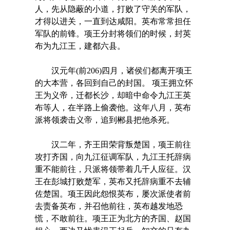
人，先从隐蔽的小道，打败了守关的军队，
才得以进关，一直到达咸阳。英布常常担任
军队的前锋。项王分封将领们的时候，封英
布为九江王，建都六县。
汉元年(前206)四月，诸侯们都离开项王
的大本营，各回到自己的封国。 项王拥立怀
王为义帝，迁都长沙，却暗中命令九江王英
布等人，在半路上偷袭他。这年八月，英布
派将领袭击义帝，追到郴县把他杀死。
汉二年，齐王田荣背叛楚国，项王前往
攻打齐国，向九江征调军队，九江王托辞病
重不能前往，只派将领带着几千人应征。汉
王在彭城打败楚军，英布又托辞病重不去辅
佐楚国。项王因此怨恨英布，屡次派使者前
去责备英布，并召他前往，英布越发地恐
慌，不敢前往。项王正为北方的齐国、赵国