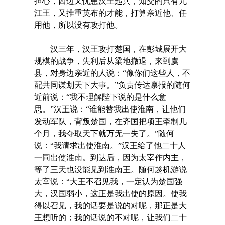
担心，西边又忧患汉王起兵，知交的只有九
江王，又推重英布的才能，打算亲近他、任
用他，所以没有攻打他。
汉三年，汉王攻打楚国，在彭城展开大
规模的战争，失利后从梁地撤退，来到虞
县，对身边亲近的人说：“像你们这些人，不
配共同谋划天下大事。”负责传达禀报的随何
近前说：“我不理解陛下说的是什么意
思。”汉王说：“谁能替我出使淮南，让他们
发动军队，背叛楚国，在齐国把项王牵制几
个月，我夺取天下就万无一失了。”随何
说：“我请求出使淮南。”汉王给了他二十人
一同出使淮南。到达后，因为太宰作内主，
等了三天也没能见到淮南王。随何趁机游说
太宰说：“大王不召见我，一定认为楚国强
大，汉国弱小，这正是我出使的原因。使我
得以召见，我的话要是说的对呢，那正是大
王想听的；我的话说的不对呢，让我们二十