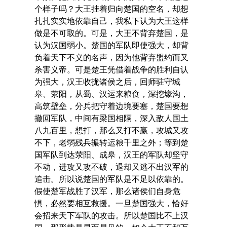
个样子吗？大王挂着归向楚国的空名，却想
扎扎实实地依靠自己，我私下认为大王这样
做是不可取的。可是，大王不背弃楚国，是
认为汉国弱小。楚国的军队即使强大，却背
负着天下不义的名声，因为他背弃盟约而又
杀害义帝。可是楚王凭借着战争的胜利自认
为强大，汉王收拢诸侯之后，回师驻守城
皋、荥阳，从蜀、汉运来粮食，深挖壕沟，
高筑壁垒，分兵把守着边境要塞，楚国要想
撤回军队，中间有梁国相隔，深入敌人国土
八九百里，想打，那么又打不赢，攻城又攻
不下，老弱残兵辗转运粮千里之外；等到楚
国军队到达荥阳、成皋，汉王的军队却坚守
不动，进攻又攻不破，退却又逃不出汉军的
追击。所以说楚国的军队是不足以依靠的。
假使楚军战胜了汉军，那么诸侯们自身危
惧，必然要相互救援。一旦楚国强大，恰好
会招来天下军队的攻击。所以楚国比不上汉