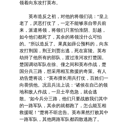
领着向东攻打英布。
英布造反之初，对他的将领们说：“皇上
老了，厌恶打仗了，一定不能够亲自带兵前
来，派遣将领，将领们只害怕淮阴、彭越，
如今他们都死了，其余的将领没什么可怕
的。”所以造反了。果真如薛公预料的，向东
攻打荆国，荆王刘贾出逃，死在富陵。英布
劫持了他所有的部队，渡过淮河攻打楚国。
楚国调动军队在徐、僮之间和英布作战，楚
国分兵三路，想采用相互救援的奇策。有人
劝告楚将说：“英布擅长用兵打仗，百姓们一
向畏惧他。况且兵法上说：‘诸侯在自己的领
地和敌人作战，一旦士卒危急，就会逃
散。’如今兵分三路，他们只要战败我们其中
的一路军队，其余的就都跑了，怎么能互相
救援呢！”楚将不听忠告。英布果然打败其中
一路军队，其他两路军队都四散逃跑了。