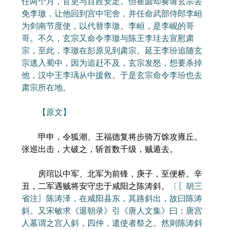
任两个月，官吏与百姓安定。但崔圆却奏请玄宗罢
免李璬，让他回到宫中宅舍，并任命武部侍郎李峘
为剑南节度使，以代替李璬。李峘，是李岘的哥
哥。不久，玄宗又命令李璬与陈王李珪去宣慰肃
宗，至此，李璬在彭原见到肃宗。延王李玢追随玄
宗逃入蜀中，因为追赶不及，玄宗发怒，想要杀掉
他，汉中王李瑀从中援救。于是玄宗命令李玢也去
肃宗所在地。
【原文】
甲申，令狐潮、王福德复将步骑万馀攻雍丘。
张巡出击，大破之，斩首数千级，贼遁去。
房琯以中军、北军为前锋，庚子，至便桥。辛
丑，二军遇贼将安守忠于咸阳之陈涛斜。
〔〖胡三
省注〗陈涛泽，在咸阳县东，其路斜出，故曰陈涛
斜。又宋敏求《退朝录》引《唐人文集》曰：唐宫
人墓谓之宫人斜，四仲，遣使者祭之。然则陈涛斜