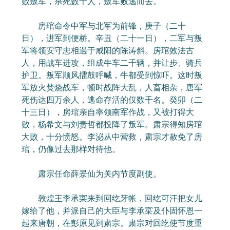
败叛军，杀死数千人，叛军败逃而去。
房琯命令中军与北军为前锋，庚子（二十
日），进军到便桥。辛丑（二十一日），二军与叛
军将领安守忠相遇于咸阳的陈涛斜。房琯效法古
人，用战车进攻，组成牛车二千辆，并让步、骑兵
护卫。叛军顺风擂鼓呼喊，牛都受到惊吓。这时叛
军放火焚烧战车，顿时战阵大乱，人畜相杂，唐军
死伤达四万余人，逃命存活的仅数千名。癸卯（二
十三日），房琯亲自率领南军作战，又被打得大
败，杨希文与刘贵哲都投降了叛军。肃宗得知房琯
大败，十分愤怒。李泌从中营救，肃宗才赦免了房
琯，仍像过去那样对待他。
肃宗任命薛景仙为关内节度副使。
敦煌王李承寀来到回纥牙帐，回纥可汗把女儿
嫁给了他，并派自己的大臣与李承寀及仆固怀恩一
起来唐朝，在彭原见到肃宗。肃宗对回纥使节度重