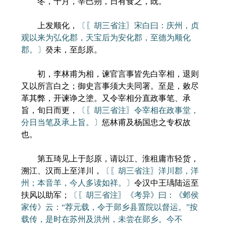
冬，十月，辛巳朔，日有食之，既。
上发顺化，
〔〖胡三省注〗宋白曰：庆州，贞
观以来为弘化郡，天宝后为安化郡，至德为顺化
郡。〕
癸未，至彭原。
初，李林甫为相，谏官言事皆先白宰相，退则
又以所言白之；御史言事须大夫同署。至是，敕尽
革其弊，开谏诤之塗。又令宰相分直政事笔、承
旨，旬日而更，
〔〖胡三省注〗令宰相在政事堂，
分日当笔及承上旨。〕
惩林甫及杨国忠之专权故
也。
第五琦见上于彭原，请以江、淮租庸市轻货，
溯江、汉而上至洋川，
〔〖胡三省注〗洋川郡，洋
州；本音羊，今人多读如祥。〕
令汉中王瑀陆运至
扶风以助军；
〔〖胡三省注〗《考异》曰：《邺侯
家传》云：“荐元载，令于郧乡县置院以督运。”按
载传，是时在苏州及洪州，未尝在郧乡。今不