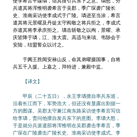
使李希言平牒璘，诘其擅引兵东下之意。璘怒，分
兵遣其将浑惟明袭希言于吴郡，季广琛袭广陵长
史、淮南采访使李成式于广陵。璘进至当涂，希言
遣其将元景曜及丹徒太守阎敬之将兵拒之，李成式
亦遣其将李承庆拒之。璘击斩敬之以殉，景曜、承
庆皆降于璘，江、淮大震。高适与来瑱、韦陟会于
安陆，结盟誓众以讨之。
于阗王胜闻安禄山反，命其弟曜摄国事，自将
兵五千入援。上嘉之，拜特进，兼殿中监。
【译文】
甲辰（二十五日），永王李璘擅自率兵东巡，
沿着长江而下，军势浩大，但还没有显露出割据一
方的图谋。吴郡太守兼江南东路采访使李希言写信
给李璘，责问他擅自发兵东下的意图。李璘大怒，
于是就分兵派遣部将浑惟明在吴郡袭击李希言，季
广琛在广陵袭击广陵长史、淮南采访使李成式。李