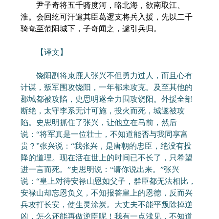
尹子奇将五千骑度河，略北海，欲南取江、
淮。会回纥可汗遣其臣葛逻支将兵入援，先以二千
骑奄至范阳城下，子奇闻之，遽引兵归。
【译文】
饶阳副将束鹿人张兴不但勇力过人，而且心有
计谋，叛军围攻饶阳，一年都未攻克。及至其他的
郡城都被攻陷，史思明遂全力围攻饶阳。外援全部
断绝，太守李系无计可施，投火而死，城遂被攻
陷。史思明抓住了张兴，让他立在马前，然后
说：“将军真是一位壮士，不知道能否与我同享富
贵？”张兴说：“我张兴，是唐朝的忠臣，绝没有投
降的道理。现在活在世上的时间已不长了，只希望
进一言而死。”史思明说：“请你说出来。”张兴
说：“皇上对待安禄山恩如父子，群臣都无法相比，
安禄山却忘恩负义，不知报答皇上的恩德，反而兴
兵攻打长安，使生灵涂炭。大丈夫不能平叛除掉逆
凶，怎么还能再做逆臣呢！我有一点浅见，不知道