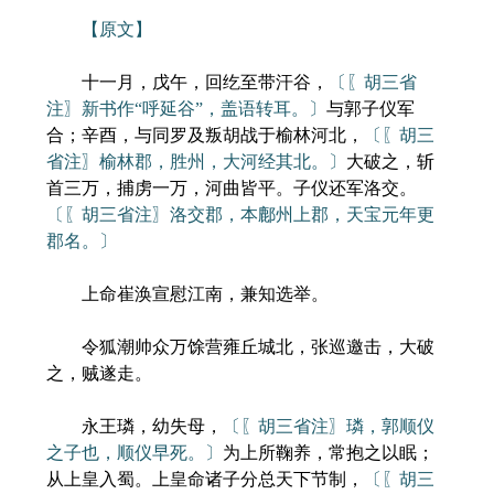
【原文】
十一月，戊午，回纥至带汗谷，
〔〖胡三省
注〗新书作“呼延谷”，盖语转耳。〕
与郭子仪军
合；辛酉，与同罗及叛胡战于榆林河北，
〔〖胡三
省注〗榆林郡，胜州，大河经其北。〕
大破之，斩
首三万，捕虏一万，河曲皆平。子仪还军洛交。
〔〖胡三省注〗洛交郡，本鄜州上郡，天宝元年更
郡名。〕
上命崔涣宣慰江南，兼知选举。
令狐潮帅众万馀营雍丘城北，张巡邀击，大破
之，贼遂走。
永王璘，幼失母，
〔〖胡三省注〗璘，郭顺仪
之子也，顺仪早死。〕
为上所鞠养，常抱之以眠；
从上皇入蜀。上皇命诸子分总天下节制，
〔〖胡三