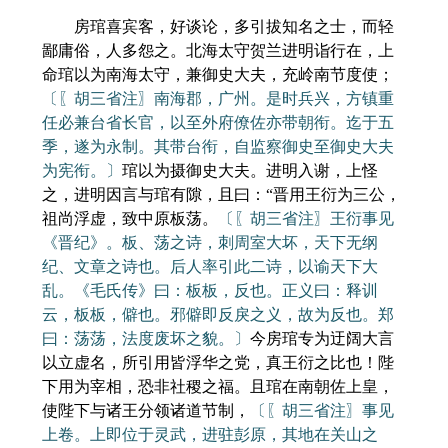
房琯喜宾客，好谈论，多引拔知名之士，而轻
鄙庸俗，人多怨之。北海太守贺兰进明诣行在，上
命琯以为南海太守，兼御史大夫，充岭南节度使；
〔〖胡三省注〗南海郡，广州。是时兵兴，方镇重
任必兼台省长官，以至外府僚佐亦带朝衔。迄于五
季，遂为永制。其带台衔，自监察御史至御史大夫
为宪衔。〕
琯以为摄御史大夫。进明入谢，上怪
之，进明因言与琯有隙，且曰：“晋用王衍为三公，
祖尚浮虚，致中原板荡。
〔〖胡三省注〗王衍事见
《晋纪》。板、荡之诗，刺周室大坏，天下无纲
纪、文章之诗也。后人率引此二诗，以谕天下大
乱。《毛氏传》曰：板板，反也。正义曰：释训
云，板板，僻也。邪僻即反戾之义，故为反也。郑
曰：荡荡，法度废坏之貌。〕
今房琯专为迂阔大言
以立虚名，所引用皆浮华之党，真王衍之比也！陛
下用为宰相，恐非社稷之福。且琯在南朝佐上皇，
使陛下与诸王分领诸道节制，
〔〖胡三省注〗事见
上卷。上即位于灵武，进驻彭原，其地在关山之