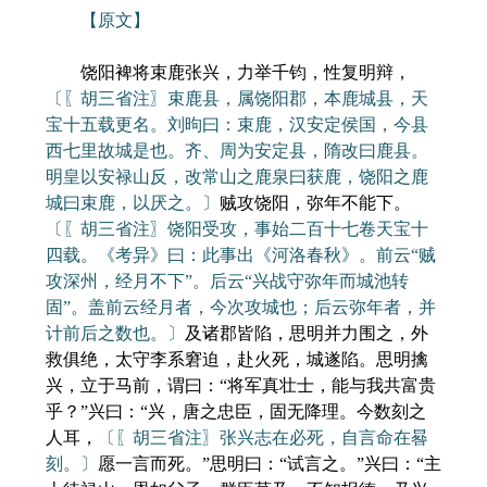
【原文】
饶阳裨将束鹿张兴，力举千钧，性复明辩，
〔〖胡三省注〗束鹿县，属饶阳郡，本鹿城县，天
宝十五载更名。刘昫曰：束鹿，汉安定侯国，今县
西七里故城是也。齐、周为安定县，隋改曰鹿县。
明皇以安禄山反，改常山之鹿泉曰获鹿，饶阳之鹿
城曰束鹿，以厌之。〕
贼攻饶阳，弥年不能下。
〔〖胡三省注〗饶阳受攻，事始二百十七卷天宝十
四载。《考异》曰：此事出《河洛春秋》。前云“贼
攻深州，经月不下”。后云“兴战守弥年而城池转
固”。盖前云经月者，今次攻城也；后云弥年者，并
计前后之数也。〕
及诸郡皆陷，思明并力围之，外
救俱绝，太守李系窘迫，赴火死，城遂陷。思明擒
兴，立于马前，谓曰：“将军真壮士，能与我共富贵
乎？”兴曰：“兴，唐之忠臣，固无降理。今数刻之
人耳，
〔〖胡三省注〗张兴志在必死，自言命在晷
刻。〕
愿一言而死。”思明曰：“试言之。”兴曰：“主