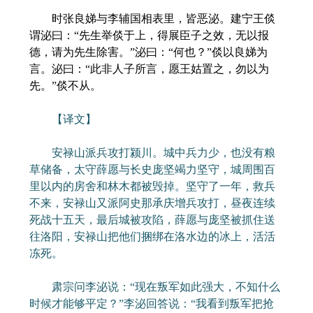
时张良娣与李辅国相表里，皆恶泌。建宁王倓
谓泌曰：“先生举倓于上，得展臣子之效，无以报
德，请为先生除害。”泌曰：“何也？”倓以良娣为
言。泌曰：“此非人子所言，愿王姑置之，勿以为
先。”倓不从。
【译文】
安禄山派兵攻打颍川。城中兵力少，也没有粮
草储备，太守薛愿与长史庞坚竭力坚守，城周围百
里以内的房舍和林木都被毁掉。坚守了一年，救兵
不来，安禄山又派阿史那承庆增兵攻打，昼夜连续
死战十五天，最后城被攻陷，薛愿与庞坚被抓住送
往洛阳，安禄山把他们捆绑在洛水边的冰上，活活
冻死。
肃宗问李泌说：“现在叛军如此强大，不知什么
时候才能够平定？”李泌回答说：“我看到叛军把抢