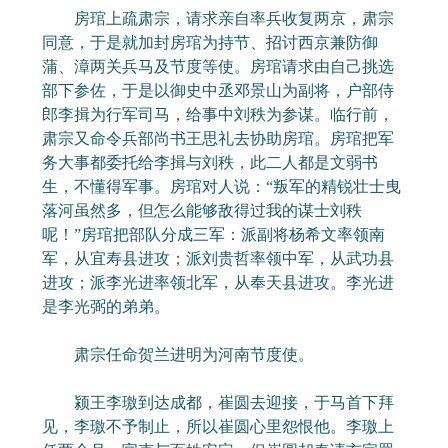
房琯上疏肃宗，请求亲自率兵收复两京，肃宗
同意，于是就加封房琯为持节、招讨西京兼防御
蒲、漳两关兵马及节度等使。房琯请求由自己挑选
部下参佐，于是以御史中丞邓景山为副将，户部侍
郎李揖为行军司马，给事中刘秩为参谋。临行前，
肃宗又命令兵部尚书王思礼去协助房琯。房琯把军
务大事都委托给李揖与刘秩，此二人都是文弱书
生，不懂得军事。房琯对人说：“叛军的精锐壮士曳
落河虽然多，但怎么能够敌得过我的谋士刘秩
呢！”房琯把部队分成三军：派副将杨希文率领南
军，从宜寿县进攻；派刘贵哲率领中军，从武功县
进攻；派李光进率领北军，从奉天县进攻。李光进
是李光弼的弟弟。
肃宗任命贺兰进明为河南节度使。
颍王李璬到达成都，崔圆去迎接，于马首下拜
见，李璬不予制止，所以崔圆心里怨恨他。李璬上