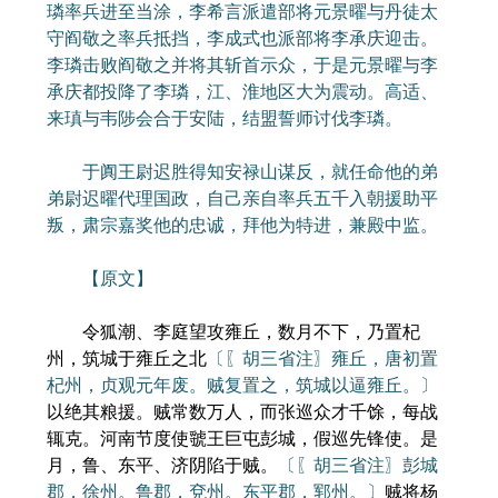
璘率兵进至当涂，李希言派遣部将元景曜与丹徒太
守阎敬之率兵抵挡，李成式也派部将李承庆迎击。
李璘击败阎敬之并将其斩首示众，于是元景曜与李
承庆都投降了李璘，江、淮地区大为震动。高适、
来瑱与韦陟会合于安陆，结盟誓师讨伐李璘。
于阗王尉迟胜得知安禄山谋反，就任命他的弟
弟尉迟曜代理国政，自己亲自率兵五千入朝援助平
叛，肃宗嘉奖他的忠诚，拜他为特进，兼殿中监。
【原文】
令狐潮、李庭望攻雍丘，数月不下，乃置杞
州，筑城于雍丘之北
〔〖胡三省注〗雍丘，唐初置
杞州，贞观元年废。贼复置之，筑城以逼雍丘。〕
以绝其粮援。贼常数万人，而张巡众才千馀，每战
辄克。河南节度使虢王巨屯彭城，假巡先锋使。是
月，鲁、东平、济阴陷于贼。
〔〖胡三省注〗彭城
郡，徐州。鲁郡，兗州。东平郡，郓州。〕
贼将杨