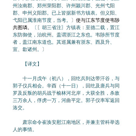
州汝南郡、郑州荥阳郡、许州颍川郡、光州弋阳
郡、申州义阳郡。已上皆据新书方镇表。但义阳、
弋阳已属淮南节度，当考。〕
使与江东节度使韦陟
共图璘。
〔〖胡三省注〗方镇表：至德二载，置江
东防御使，治杭州。盖谓浙江之东也。韦陟所节度
者，盖江南东道也。其巡属兼有浙东、西及升、
宣、歙诸州。〕
【译文】
十一月戊午（初八），回纥兵到达带汗谷，与
郭子仪兵相会。辛酉（十一日），回纥及唐兵与同
罗及反叛的胡兵战于榆林河北岸，大获全胜，杀敌
三万余人，俘虏一万，河曲平定。郭子仪率军返回
洛交。
肃宗命令崔涣安慰江南地区，并兼主管科举选
人的事情。