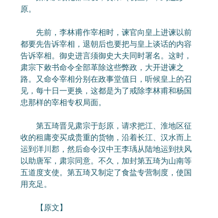
原。
先前，李林甫作宰相时，谏官向皇上进谏以前
都要先告诉宰相，退朝后也要把与皇上谈话的内容
告诉宰相。御史进言须御史大夫同时署名。这时，
肃宗下敕书命令全部革除这些弊政，大开进谏之
路。又命令宰相分别在政事堂值日，听候皇上的召
见，每十日一更换，这都是为了戒除李林甫和杨国
忠那样的宰相专权局面。
第五琦晋见肃宗于彭原，请求把江、淮地区征
收的租庸变买成贵重的货物，沿着长江、汉水而上
运到洋川郡，然后命令汉中王李瑀从陆地运到扶风
以助唐军，肃宗同意。不久，加封第五琦为山南等
五道度支使。第五琦又制定了食盐专营制度，使国
用充足。
【原文】