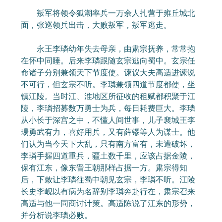
叛军将领令狐潮率兵一万余人扎营于雍丘城北
面，张巡领兵出击，大败叛军，叛军逃走。
永王李璘幼年失去母亲，由肃宗抚养，常常抱
在怀中同睡。后来李璘跟随玄宗逃向蜀中。玄宗任
命诸子分别兼领天下节度使。谏议大夫高适进谏说
不可行，但玄宗不听。李璘兼领四道节度都使，坐
镇江陵。当时江、淮地区所征收的租赋都积聚于江
陵，李璘招募数万勇士为兵，每日耗费巨大。李璘
从小长于深宫之中，不懂人间世事，儿子襄城王李
瑒勇武有力，喜好用兵，又有薛镠等人为谋士。他
们认为当今天下大乱，只有南方富有，未遭破坏，
李璘手握四道重兵，疆土数千里，应该占据金陵，
保有江东，像东晋王朝那样占据一方。肃宗得知
后，下敕让李璘往蜀中朝见玄宗，李璘不听。江陵
长史李岘以有病为名辞别李璘奔赴行在，肃宗召来
高适与他一同商讨计策。高适陈说了江东的形势，
并分析说李璘必败。