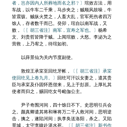
者，岂亦因内人所葬地而名之邪﹖〕
琯效古法，用
车战，以牛车二千乘，马步夹之；贼顺风鼓噪，牛
皆震骇。贼纵火焚之，人畜大乱，官军死伤者四万
馀人，存者数千而已。癸卯，琯自以南军战，又
败，
〔〖胡三省注〗南军，宜寿之军也。〕
杨希
文、刘贵哲皆降于贼。上闻琯败，大怒。李泌为之
营救，上乃宥之，待琯如初。
以薛景仙为关内节度副使。
敦煌王承寀至回纥牙帐，
〔〖胡三省注〗承寀
使回纥见上卷九月。〕
回纥可汗以女妻之，遣其贵
臣与承寀及仆固怀恩偕来，见上于彭原。上厚礼其
使者而归之，赐回纥女号毗伽公主。
尹子奇围河间，四十馀日不下。史思明引兵会
之。颜真卿遣其将和琳将万二千人救河间，思明逆
击，擒之，遂陷河间；执李奂送洛阳，杀之。又陷
景城，太守李暐赴湛水死。
〔〖胡三省注〗新书作