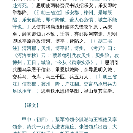
赴河死。〕
思明使两骑赍尺书以招乐安，乐安即时
举郡降。
〔〖胡三省注〗乐安郡，棣州。景城既
陷，乐安孤绝，即时降贼。盖人心危惧，城主不能
守也。〕
又使其将康没野波将先锋攻平原，兵未
至，颜真卿知力不敌，壬寅，弃郡度河南走。思明
即以平原兵攻清河、博平，皆陷之。
〔〖胡三省
注〗清河郡，贝州。博平郡，博州。《考异》曰：
《河洛春秋》云：“蔡希德引兵攻贝州，贝州陷。攻
博州，五日，城陷。”今从《肃宗实录》。〕
思明引
兵围乌承恩于信都，承恩以城降，亲导思明入城，
交兵马、仓库，马三千匹、兵五万人，
〔〖胡三省
注〗信都郡，冀州。降，户江翻。史言乌承恩兵力
足以拒守。〕
思明送承恩诣洛阳，禄山复其官爵。
【译文】
甲申（初四），叛军将领令狐潮与王福德又率
领步、骑兵一万余人进攻雍丘。张巡领兵出击，大