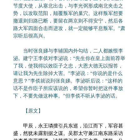
节度大使，从塞北出击，与李光弼形成南北夹击之
势，以攻取范阳，颠覆叛军的巢穴。这样叛军想要
撤退则归路已断，要留在两京则不得安宁，然后各
路大军四面合击而进攻，就一定能够平息叛军。”肃
宗听后很高兴。
当时张良娣与李辅国内外勾结，二人都嫉恨李
泌。建宁王李倓对李泌说：“先生你在皇上面前荐举
了我，使我得以效臣子之忠，大恩大德无以报答，
请让我为先生除掉大害。”李泌说：“你说的是什么
意思？”李倓就说到张良娣。李泌听后说：“这样的
话不是作臣子所应该说的，希望你暂时把这件事放
下，不要先做这种事。”但李倓不听从李泌的话。
【原文】
甲辰，永王璘擅引兵东巡，沿江而下，军容甚
盛，然犹未露割据之谋。吴郡太守兼江南东路采访