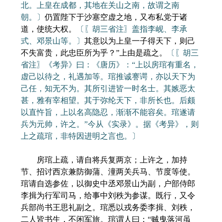
北。上皇在成都，其地在关山之南，故谓之南
朝。〕
仍置陛下于沙塞空虚之地，又布私党于诸
道，使统大权。
〔〖胡三省注〗盖指李岘、李承
式、邓景山等。〕
其意以为上皇一子得天下，则己
不失富贵，此忠臣所为乎？”上由是疏之。
〔〖胡三
省注〗《考异》曰：《唐历》：“上以房琯有重名，
虚己以待之，礼遇加等。琯推诚謇谔，亦以天下为
己任，知无不为。其所引进皆一时名士。其嫉恶太
甚，雅有宰相望。其于弥纶天下，非所长也。后颇
以直忤旨，上以名高隐忍，渐渐不能容矣。琯遂请
兵为元帅，许之。”今从《实录》。据《考异》，则
上之疏琯，非特因进明之言也。〕
房琯上疏，请自将兵复两京；上许之，加持
节、招讨西京兼防御蒲、潼两关兵马、节度等使。
琯请自选参佐，以御史中丞邓景山为副，户部侍郎
李揖为行军司马，给事中刘秩为参谋。既行，又令
兵部尚书王思礼副之。琯悉以戎务委李揖、刘秩，
二人皆书生，不闲军旅。琯谓人曰：“贼曳落河虽