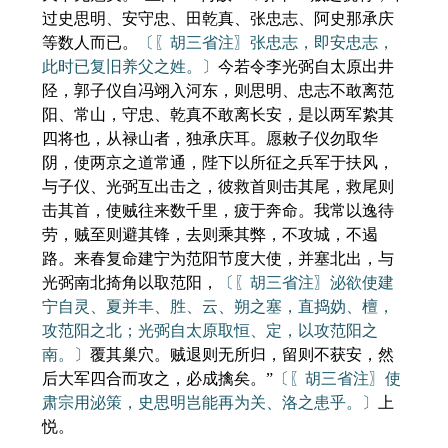
过史思明、安守忠、田乾真、张忠志、阿史那承庆
等数人而已。
〔〖胡三省注〗张忠志，即安忠志，
此时已复旧养父之姓。〕
今若令李光弼自太原出井
陉，郭子仪自冯翊入河东，则思明、忠志不敢离范
阳、常山，守忠、乾真不敢离长安，是以两军絷其
四将也，从禄山者，独承庆耳。愿敕子仪勿取华
阴，使两京之道常通，陛下以所征之兵军于扶风，
与子仪、光弼互出击之，彼救首则击其尾，救尾则
击其首，使贼往来数千里，疲于奔命。我常以逸待
劳，贼至则避其锋，去则乘其弊，不攻城，不遏
路。来春复命建宁为范阳节度大使，并塞北出，与
光弼南北掎角以取范阳，
〔〖胡三省注〗泌欲使建
宁自灵、夏并丰、胜、云、朔之塞，直捣妫、檀，
攻范阳之北；光弼自太原取恒、定，以攻范阳之
南。〕
覆其巢穴。贼退则无所归，留则不获安，然
后大军四合而攻之，必成擒矣。”
〔〖胡三省注〗使
肃宗用泌策，史思明岂能再为关、洛之患乎。〕
上
悦。