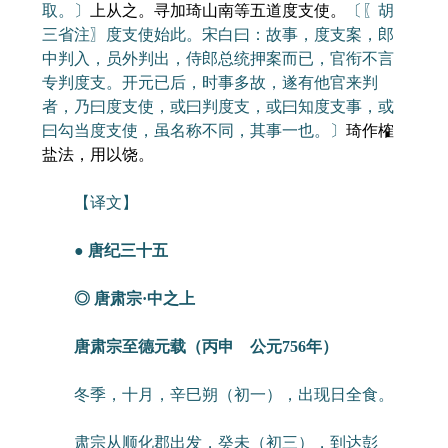
取。〕
上从之。寻加琦山南等五道度支使。
〔〖胡
三省注〗度支使始此。宋白曰：故事，度支案，郎
中判入，员外判出，侍郎总统押案而已，官衔不言
专判度支。开元已后，时事多故，遂有他官来判
者，乃曰度支使，或曰判度支，或曰知度支事，或
曰勾当度支使，虽名称不同，其事一也。〕
琦作榷
盐法，用以饶。
【译文】
● 唐纪三十五
◎ 唐肃宗·中之上
唐肃宗至德元载（丙申 公元756年）
冬季，十月，辛巳朔（初一），出现日全食。
肃宗从顺化郡出发，癸未（初三），到达彭