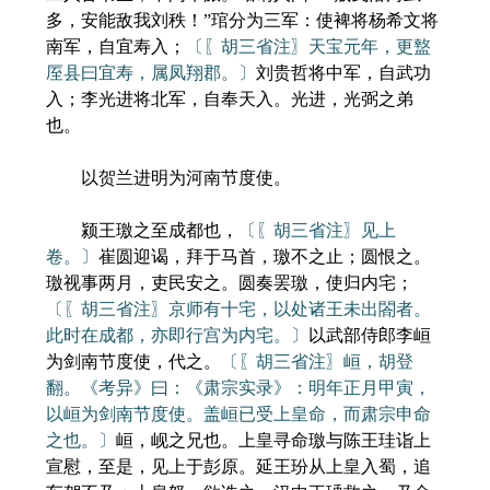
多，安能敌我刘秩！”琯分为三军：使裨将杨希文将
南军，自宜寿入；
〔〖胡三省注〗天宝元年，更盩
厔县曰宜寿，属凤翔郡。〕
刘贵哲将中军，自武功
入；李光进将北军，自奉天入。光进，光弼之弟
也。
以贺兰进明为河南节度使。
颍王璬之至成都也，
〔〖胡三省注〗见上
卷。〕
崔圆迎谒，拜于马首，璬不之止；圆恨之。
璬视事两月，吏民安之。圆奏罢璬，使归内宅；
〔〖胡三省注〗京师有十宅，以处诸王未出閤者。
此时在成都，亦即行宫为内宅。〕
以武部侍郎李峘
为剑南节度使，代之。
〔〖胡三省注〗峘，胡登
翻。《考异》曰：《肃宗实录》：明年正月甲寅，
以峘为剑南节度使。盖峘已受上皇命，而肃宗申命
之也。〕
峘，岘之兄也。上皇寻命璬与陈王珪诣上
宣慰，至是，见上于彭原。延王玢从上皇入蜀，追