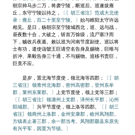
朝宗帅马步二万，将袭宁陵，断巡后。巡遂拔雍
丘，东守宁陵以待之，
〔〖胡三省注〗范成大北使
录：雍丘，百二十里至宁陵。〕
始与睢阳太守许远
相见。是日，杨朝宗至宁陵城西北，巡、远与战，
昼夜数十合，大破之，斩首万馀级，流尸塞汴而
下，贼收兵夜遁。敕以巡为河南节度副使。巡以将
士有功，遣使诣虢王巨请空名告身及赐物，巨唯与
折冲、果毅告身三十通，不与赐物。巡移书责巨，
巨竟不应。
是岁，置北海节度使，领北海等四郡；
〔〖胡
三省注〗领青州北海郡，密州高密郡，登州东牟
郡，莱州东莱郡。〕
上党节度使，领上党等三郡；
〔〖胡三省注〗领潞州上党郡，泽州长平郡，沁州
阳城郡。〕
兴平节度使，领上洛等四郡。
〔〖胡三
省注〗领商州上洛郡，金州安康郡，岐州凤翔郡。
方镇表止著三郡，余一郡当考。凤翔郡郿县东原先
有兴平军，因置为节镇。〕