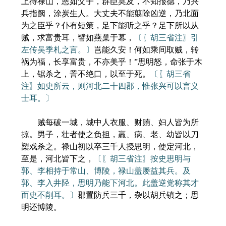
上待禄山，恩如父子，群臣莫及，不知报德，乃兴
兵指阙，涂炭生人。大丈夫不能翦除凶逆，乃北面
为之臣乎？仆有短策，足下能听之乎？足下所以从
贼，求富贵耳，譬如燕巢于幕，
〔〖胡三省注〗引
左传吴季札之言。〕
岂能久安！何如乘间取贼，转
祸为福，长享富贵，不亦美乎！”思明怒，命张于木
上，锯杀之，詈不绝口，以至于死。
〔〖胡三省
注〗如史所云，则河北二十四郡，惟张兴可以言义
士耳。〕
贼每破一城，城中人衣服、财贿、妇人皆为所
掠。男子，壮者使之负担，羸、病、老、幼皆以刀
槊戏杀之。禄山初以卒三千人授思明，使定河北，
至是，河北皆下之，
〔〖胡三省注〗按史思明与
郭、李相持于常山、博陵，禄山盖屡益其兵。及
郭、李入井陉，思明乃能下河北。此盖逆党称其才
而史不削耳。〕
郡置防兵三千，杂以胡兵镇之；思
明还博陵。