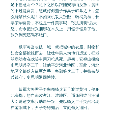
足下愿意听否？足下之所以跟随安禄山反叛，贪图
的不过是富贵，这就好似燕子作巢于帏幕之上，怎
么能够长久呢！不如乘机攻灭叛贼，转祸为福，长
享荣华富贵，不也是一件美事吗！”史思明听后大
怒，命令把张兴捆绑在木头上，用锯子锯杀了他。
张兴到死还骂不绝口。
叛军每当攻破一城，就把城中的衣服、财物和
妇女全部抢掠而去，让壮年男人为他们运送，把老
弱病幼者在戏笑中用刀枪杀死。起初，安禄山授给
史思明兵卒三千，让他平定河北地区，至此，河北
地区全部落入叛军之手，每郡驻兵三千，并掺杂胡
兵镇守，史思明返回博陵。
叛军大将尹子奇率领骑兵五千渡过黄河，侵犯
北海郡，想向南攻占江、淮地区。适逢回纥可汗派
大臣葛逻支率兵助唐平叛，先以骑兵二千突然出现
在范阳城下，尹子奇得知后，立刻领兵退回。