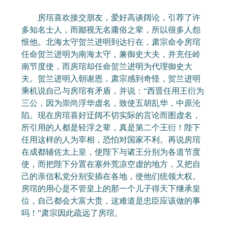
房琯喜欢接交朋友，爱好高谈阔论，引荐了许
多知名士人，而鄙视无名庸俗之辈，所以很多人怨
恨他。北海太守贺兰进明到达行在，肃宗命令房琯
任命贺兰进明为南海太守，兼御史大夫，并充任岭
南节度使，而房琯却任命贺兰进明为代理御史大
夫。贺兰进明入朝谢恩，肃宗感到奇怪，贺兰进明
乘机说自己与房琯有矛盾，并说：“西晋任用王衍为
三公，因为崇尚浮华虚名，致使五胡乱华，中原沦
陷。现在房琯喜好迂阔不切实际的言论而图虚名，
所引用的人都是轻浮之辈，真是第二个王衍！陛下
任用这样的人为宰相，恐怕对国家不利。再说房琯
在成都辅佐太上皇，使陛下与诸王分别为各道节度
使，而把陛下分置在塞外荒凉空虚的地方，又把自
己的亲信私党分别安插在各地，使他们统领大权。
房琯的用心是不管皇上的那一个儿子得天下继承皇
位，自己都会大富大贵，这难道是忠臣应该做的事
吗！”肃宗因此疏远了房琯。