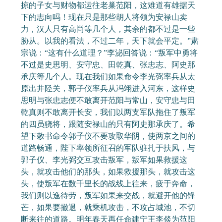
掠的子女与财物都运往老巢范阳，这难道有雄据天
下的志向吗！现在只是那些胡人将领为安禄山卖
力，汉人只有高尚等几个人，其余的都不过是一些
胁从。以我的看法，不过二年，天下就会平定。”肃
宗说：“这有什么道理？”李泌回答说：“叛军中勇将
不过是史思明、安守忠、田乾真、张忠志、阿史那
承庆等几个人。现在我们如果命令李光弼率兵从太
原出井陉关，郭子仪率兵从冯翊进入河东，这样史
思明与张忠志便不敢离开范阳与常山，安守忠与田
乾真则不敢离开长安，我们以两支军队拖住了叛军
的四员骁将，跟随安禄山的只有阿史那承庆了。希
望下敕书命令郭子仪不要攻取华阴，使两京之间的
道路畅通，陛下率领所征召的军队驻扎于扶风，与
郭子仪、李光弼交互攻击叛军，叛军如果救援这
头，就攻击他们的那头，如果救援那头，就攻击这
头，使叛军在数千里长的战线上往来，疲于奔命，
我们则以逸待劳，叛军如果来交战，就避开他的锋
芒，如果要撤退，就乘机攻击，不攻占城池，不切
断来往的道路。明年春天再任命建宁王李倓为范阳