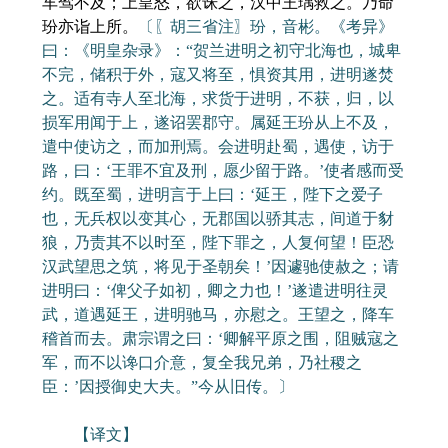
车驾不及；上皇怒，欲诛之，汉中王瑀救之。乃命
玢亦诣上所。
〔〖胡三省注〗玢，音彬。《考异》
曰：《明皇杂录》：“贺兰进明之初守北海也，城卑
不完，储积于外，寇又将至，惧资其用，进明遂焚
之。适有寺人至北海，求货于进明，不获，归，以
损军用闻于上，遂诏罢郡守。属延王玢从上不及，
遣中使访之，而加刑焉。会进明赴蜀，遇使，访于
路，曰：‘王罪不宜及刑，愿少留于路。’使者感而受
约。既至蜀，进明言于上曰：‘延王，陛下之爱子
也，无兵权以变其心，无郡国以骄其志，间道于豺
狼，乃责其不以时至，陛下罪之，人复何望！臣恐
汉武望思之筑，将见于圣朝矣！’因遽驰使赦之；请
进明曰：‘俾父子如初，卿之力也！’遂遣进明往灵
武，道遇延王，进明驰马，亦慰之。王望之，降车
稽首而去。肃宗谓之曰：‘卿解平原之围，阻贼寇之
军，而不以谗口介意，复全我兄弟，乃社稷之
臣：’因授御史大夫。”今从旧传。〕
【译文】