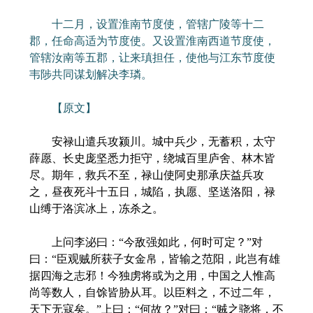
十二月，设置淮南节度使，管辖广陵等十二
郡，任命高适为节度使。又设置淮南西道节度使，
管辖汝南等五郡，让来瑱担任，使他与江东节度使
韦陟共同谋划解决李璘。
【原文】
安禄山遣兵攻颍川。城中兵少，无蓄积，太守
薛愿、长史庞坚悉力拒守，绕城百里庐舍、林木皆
尽。期年，救兵不至，禄山使阿史那承庆益兵攻
之，昼夜死斗十五日，城陷，执愿、坚送洛阳，禄
山缚于洛滨冰上，冻杀之。
上问李泌曰：“今敌强如此，何时可定？”对
曰：“臣观贼所获子女金帛，皆输之范阳，此岂有雄
据四海之志邪！今独虏将或为之用，中国之人惟高
尚等数人，自馀皆胁从耳。以臣料之，不过二年，
天下无寇矣。”上曰：“何故？”对曰：“贼之骁将，不