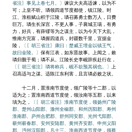
省注〗事见上卷七月。〕
谏议大夫高适谏，以为不
可；上皇不听。璘领四道节度都使，镇江陵。时
江、淮租赋山积于江陵，璘召募勇士数万人，日费
巨万。璘生长深宫，不更人事，子襄城王瑒，有勇
力，好兵，有薛镠等为之谋主，以为今天下大乱，
惟南方完富，璘握四道兵，封疆数千里，宜据金
陵，
〔〖胡三省注〗康曰：楚威王埋金以镇王气，
故曰金陵。〕
保有江表，如东晋故事。上闻之，敕
璘归觐于蜀；璘不从。江陵长史李岘辞疾赴行在，
〔〖胡三省注〗璘将称兵，岘不欲预其祸也。〕
上
召高适与之谋。适陈江东利害，且言璘必败之状。
十二月，置淮南节度使，领广陵等十二郡，以
适为之；置淮南西道节度使，领汝南等五郡，以来
瑱为之，
〔〖胡三省注〗淮南节度使，领扬州广陵
郡、楚州山阳郡、滁州全椒郡、和州历阳郡、寿州
淮南郡、庐州合肥郡、舒州同安郡、光州弋阳郡、
蕲州蕲春郡、安州安陆郡、黄州齐安郡、申州义阳
郡、沔州汉阳郡，凡十三。淮南西道节度使，领蔡