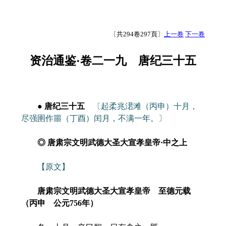
〔共294卷297頁〕
上一卷
下一卷
资治通鉴·卷二一九 唐纪三十五
● 唐纪三十五
〔起柔兆涒滩（丙申）十月，
尽强圉作噩（丁酉）闰月，不满一年。〕
◎ 唐肃宗文明武德大圣大宣孝皇帝·中之上
【原文】
唐肃宗文明武德大圣大宣孝皇帝 至德元载
（丙申 公元756年）