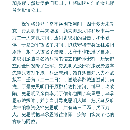
加赏赐，然后使他们归国，并将回纥可汗的女儿赐
号为毗伽公主。
叛军将领尹子奇率兵围攻河间，四十多天未攻
克，史思明率兵来增援。颜真卿派大将和琳率兵一
万二千人来救河间，遭到史思明的阻击，和琳被
俘，于是叛军攻陷了河间，抓获守将李奂送往洛阳
杀掉。叛军又攻陷了景城，太守李暐投湛水自杀。
史思明派遣两名骑兵持书信去招降乐安郡，乐安郡
立刻全部投降了叛军。史思明又派部将康没野波率
先锋兵攻打平原，兵还未到，颜真卿自知兵力不敌
叛军，壬寅（二十二日），遂放弃郡城渡过黄河南
撤。于是史思明用平原郡兵攻打清河、博平，均攻
陷。史思明又亲自率兵于信都包围了乌承恩，乌承
恩献城投降，并亲自引导史思明入城，把兵马及府
库中的物资交给史思明，共有马三千匹，兵五万
人。史思明把乌承恩送往洛阳，安禄山恢复了他的
官职与爵位。