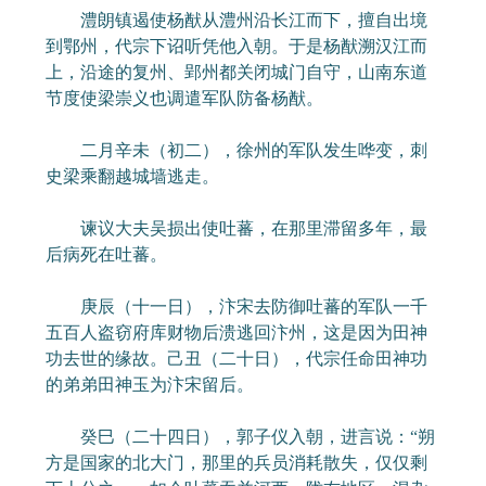
澧朗镇遏使杨猷从澧州沿长江而下，擅自出境
到鄂州，代宗下诏听凭他入朝。于是杨猷溯汉江而
上，沿途的复州、郢州都关闭城门自守，山南东道
节度使梁崇义也调遣军队防备杨猷。
二月辛未（初二），徐州的军队发生哗变，刺
史梁乘翻越城墙逃走。
谏议大夫吴损出使吐蕃，在那里滞留多年，最
后病死在吐蕃。
庚辰（十一日），汴宋去防御吐蕃的军队一千
五百人盗窃府库财物后溃逃回汴州，这是因为田神
功去世的缘故。己丑（二十日），代宗任命田神功
的弟弟田神玉为汴宋留后。
癸巳（二十四日），郭子仪入朝，进言说：“朔
方是国家的北大门，那里的兵员消耗散失，仅仅剩