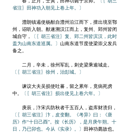
春，正月，壬寅，田神功薨于京师。
〔〖胡三
省注〗田神功入朝见上卷上年。〕
澧朗镇遏使杨猷自澧州沿江而下，擅出境至鄂
州，诏听入朝。猷遂溯汉江而上，复州、郢州皆闭
城自守，
〔〖胡三省注〗复、郢二州皆滨汉，此时
盖为山南东道巡属。〕
山南东道节度使梁崇义发兵
备之。
二月，辛未，徐州军乱，刺史梁乘逾城走。
〔〖胡三省注〗徐州，治彭城。〕
谏议大夫吴损使吐蕃，留之累年，竟病死虏
中。
〔〖胡三省注〗损出使见上卷六年。〕
庚辰，汴宋兵防秋者千五百人，盗库财溃归，
〔〖胡三省注〗汴，皮变翻。《考异》曰：《唐
历》作“十日己酉”。按《长历》，是月庚午朔。十
日，乃已卯也。今从《实录》。〕
田神功薨故也。