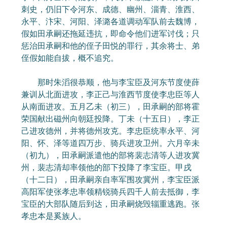
刺史，仍旧下令河东、成德、幽州、淄青、淮西、
永平、汴宋、河阳、泽潞各道调动军队前去魏博，
假如田承嗣还拖延违抗，即命令他们进军讨伐；只
惩治田承嗣和他的侄子田悦的罪行，其余将士、弟
侄假如能自拔，概不追究。
那时朱滔很恭顺，他与李宝臣及河东节度使薛
兼训从北面进攻，李正己与淮西节度使李忠臣等人
从南面进攻。五月乙未（初三），田承嗣的部将霍
荣国献出磁州向朝廷投降。丁未（十五日），李正
己进攻德州，并将德州攻克。李忠臣统率永平、河
阳、怀、泽等道四万步、骑兵进攻卫州。六月辛未
（初九），田承嗣派遣他的部将裴志清等人进攻冀
州，裴志清却率领他的部下投降了李宝臣。甲戌
（十二日），田承嗣亲自率军围攻冀州，李宝臣派
高阳军使张孝忠率领精锐骑兵四千人前去抵御，李
宝臣的大部队随后到达，田承嗣烧毁辎重逃跑。张
孝忠本是奚族人。