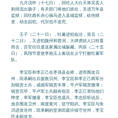
九月戊申（十七日），回纥人大白天将买卖人
刺得流出肠子，有关部门将他们抓住，关进万年县
监狱；回纥酋长赤心驰马进入县城监狱，砍伤狱
吏，劫去囚犯。代宗也不追究。
壬子（二十一日），吐蕃进犯临泾，癸丑（二
十二日），又进犯陇州和普润，大肆虏掠人口牲畜
而去，百官往往遣送家属出城躲藏。丙辰（二十五
日），凤翔节度使李抱玉上奏说在义宁打败吐蕃军
队。
李宝臣和李正己在枣强县会师，进而围攻贝
州，田承嗣出兵援救贝州。李宝臣和李正己两军分
别犒赏士兵，成德军犒赏丰厚，平卢军犒赏微薄；
犒赏完毕，平卢军士兵颇有怨言，李正己害怕他们
哗变，率军撤退，李宝臣也退兵。李忠臣听说后，
放弃围攻卫州，南渡黄河，驻守阳武。李宝臣与朱
滔进攻沧州，田承嗣的堂弟田庭玠镇守沧州，李宝
臣未能攻克。