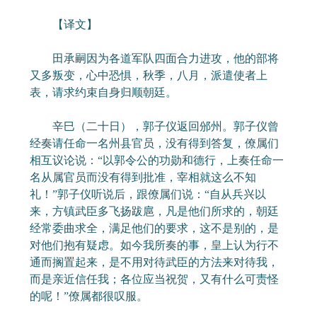
【译文】
田承嗣因为各道军队四面合力进攻，他的部将
又多叛变，心中恐惧，秋季，八月，派遣使者上
表，请求约束自身归顺朝廷。
辛巳（二十日），郭子仪返回邠州。郭子仪曾
经奏请任命一名州县官员，没有得到答复，僚属们
相互议论说：“以郭令公的功勋和德行，上奏任命一
名从属官员而没有得到批准，宰相就这么不知
礼！”郭子仪听说后，跟僚属们说：“自从兵兴以
来，方镇武臣多飞扬跋扈，凡是他们所求的，朝廷
经常委曲求全，满足他们的要求，这不是别的，是
对他们抱有疑虑。如今我所奏的事，皇上认为行不
通而搁置起来，是不用对待武臣的方法来对待我，
而是亲近信任我；各位应当祝贺，又有什么可责怪
的呢！”僚属都很叹服。