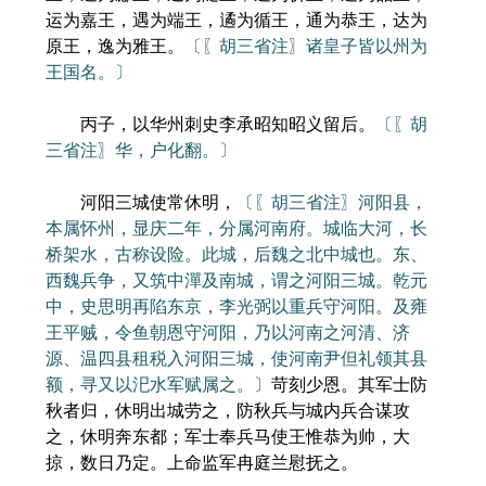
运为嘉王，遇为端王，遹为循王，通为恭王，达为
原王，逸为雅王。
〔〖胡三省注〗诸皇子皆以州为
王国名。〕
丙子，以华州刺史李承昭知昭义留后。
〔〖胡
三省注〗华，户化翻。〕
河阳三城使常休明，
〔〖胡三省注〗河阳县，
本属怀州，显庆二年，分属河南府。城临大河，长
桥架水，古称设险。此城，后魏之北中城也。东、
西魏兵争，又筑中潬及南城，谓之河阳三城。乾元
中，史思明再陷东京，李光弼以重兵守河阳。及雍
王平贼，令鱼朝恩守河阳，乃以河南之河清、济
源、温四县租税入河阳三城，使河南尹但礼领其县
额，寻又以汜水军赋属之。〕
苛刻少恩。其军士防
秋者归，休明出城劳之，防秋兵与城内兵合谋攻
之，休明奔东都；军士奉兵马使王惟恭为帅，大
掠，数日乃定。上命监军冉庭兰慰抚之。