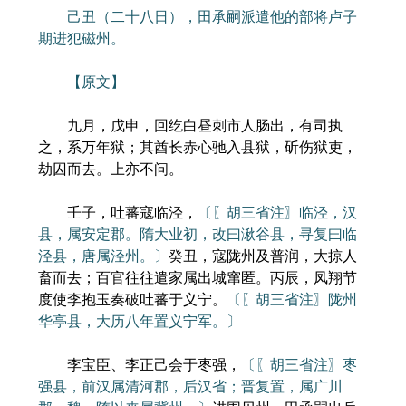
己丑（二十八日），田承嗣派遣他的部将卢子
期进犯磁州。
【原文】
九月，戊申，回纥白昼刺市人肠出，有司执
之，系万年狱；其酋长赤心驰入县狱，斫伤狱吏，
劫囚而去。上亦不问。
壬子，吐蕃寇临泾，
〔〖胡三省注〗临泾，汉
县，属安定郡。隋大业初，改曰湫谷县，寻复曰临
泾县，唐属泾州。〕
癸丑，寇陇州及普润，大掠人
畜而去；百官往往遣家属出城窜匿。丙辰，凤翔节
度使李抱玉奏破吐蕃于义宁。
〔〖胡三省注〗陇州
华亭县，大历八年置义宁军。〕
李宝臣、李正己会于枣强，
〔〖胡三省注〗枣
强县，前汉属清河郡，后汉省；晋复置，属广川