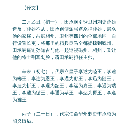
【译文】
二月乙丑（初一），田承嗣引诱卫州刺史薛雄
造反，薛雄不从，田承嗣便派强盗杀掉薛雄，屠杀
他的家属，占据相州、卫州等四州的全部地区，自
行设置长吏，将那里的精兵良马全都掳掠到魏州。
田承嗣逼迫孙知古与他一起巡视磁州、相州，又让
他的将士割耳划脸，请田承嗣担任主帅。
辛未（初七），代宗立皇子李述为睦王，李逾
为郴王，李连为恩王，李遘为鄜王，李迅为随王，
李造为忻王，李暹为韶王，李运为嘉王，李遇为端
王，李遹为循王，李通为恭王，李达为原王，李逸
为雅王。
丙子（二十日），代宗任命华州刺史李承昭为
昭义留后。