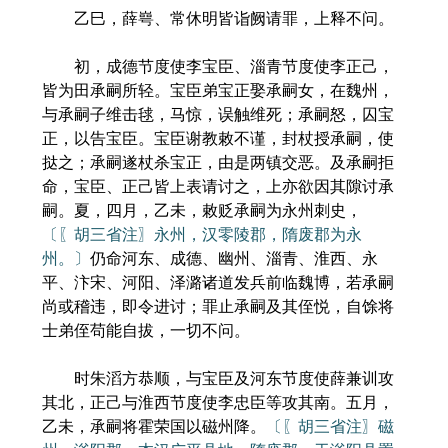
乙巳，薛㟧、常休明皆诣阙请罪，上释不问。
初，成德节度使李宝臣、淄青节度使李正己，
皆为田承嗣所轻。宝臣弟宝正娶承嗣女，在魏州，
与承嗣子维击毬，马惊，误触维死；承嗣怒，囚宝
正，以告宝臣。宝臣谢教敕不谨，封杖授承嗣，使
挞之；承嗣遂杖杀宝正，由是两镇交恶。及承嗣拒
命，宝臣、正己皆上表请讨之，上亦欲因其隙讨承
嗣。夏，四月，乙未，敕贬承嗣为永州刺史，
〔〖胡三省注〗永州，汉零陵郡，隋废郡为永
州。〕
仍命河东、成德、幽州、淄青、淮西、永
平、汴宋、河阳、泽潞诸道发兵前临魏博，若承嗣
尚或稽违，即令进讨；罪止承嗣及其侄悦，自馀将
士弟侄苟能自拔，一切不问。
时朱滔方恭顺，与宝臣及河东节度使薛兼训攻
其北，正己与淮西节度使李忠臣等攻其南。五月，
乙未，承嗣将霍荣国以磁州降。
〔〖胡三省注〗磁