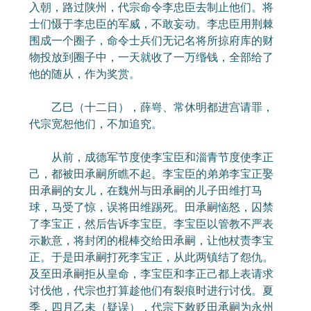
入朝，路过陕州，代宗命令李忠臣去制止他们。将
士们慑于李忠臣的军威，不敢妄动。李忠臣用荆棘
围成一个圈子，命令士兵们无记名将所掠府库的财
物投放到圈子中，一天就收了一万缗钱，全部给了
他的随从，作为奖赏。
乙巳（十二日），薛㟧、常休明都进宫请罪，
代宗宽恕他们，不加追究。
从前，成德军节度使李宝臣和淄青节度使李正
己，都被田承嗣所瞧不起。李宝臣的弟弟李宝正娶
田承嗣的女儿，在魏州与田承嗣的儿子田维打马
球，马受了惊，误将田维踢死。田承嗣恼怒，囚禁
了李宝正，然后告诉李宝臣。李宝臣以管教不严表
示歉意，将封闭的棍棒交给田承嗣，让他杖责李宝
正。于是田承嗣打死李宝正，从此两镇结了怨仇。
及至田承嗣拒从皇命，李宝臣和李正己都上表请求
讨伐他，代宗也打算趁他们有裂痕时进行讨伐。夏
季，四月乙未（疑误），代宗下敕贬田承嗣为永州