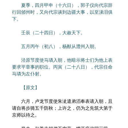
夏季，四月甲申（十六日），郭子仪向代宗辞
行回邠州时，又向代宗谈到边疆大事，以至涕泪俱
下。
壬辰（二十四日），大赦天下。
五月丙午（初八），杨猷从澧州入朝。
泾原节度使马璘入朝，他暗示将士们为他上表
要求平章事的职位。丙寅（二十八日），代宗任命
马璘为左仆射。
【原文】
六月，卢龙节度使朱泚遣弟滔奉表请入朝，且
请自将步骑五千防秋；上许之，仍为之先筑大第于
京师以待之。