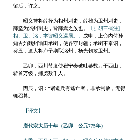
留后，许之。
昭义裨将薛择为相州刺史，薛雄为卫州刺史，
薛坚为洺州刺史，皆薛嵩之族也。
〔〖胡三省注〗
相、卫、洺，本皆昭义巡属。〕
戊申，上命内侍孙
知古如魏州谕田承嗣，使各守封疆；承嗣不奉诏，
癸丑，遣大将卢子期取洺州，杨光朝攻卫州。
乙卯，西川节度使崔宁奏破吐蕃数万于西山，
斩首万级，捕虏数千人。
丙辰，诏：“诸道兵有逃亡者，非承制敕，无得
辄召募。
【译文】
唐代宗大历十年（乙卯 公元775年）