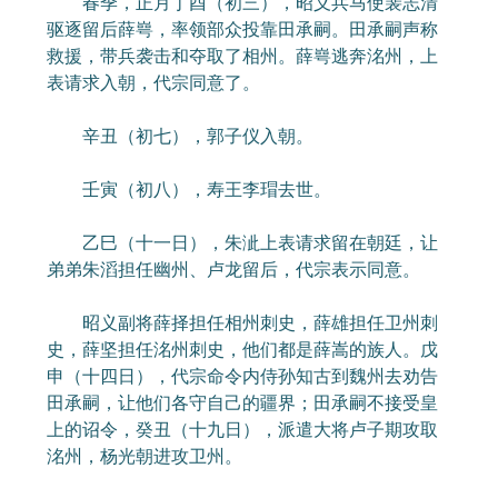
春季，正月丁酉（初三），昭义兵马使裴志清
驱逐留后薛㟧，率领部众投靠田承嗣。田承嗣声称
救援，带兵袭击和夺取了相州。薛㟧逃奔洺州，上
表请求入朝，代宗同意了。
辛丑（初七），郭子仪入朝。
壬寅（初八），寿王李瑁去世。
乙巳（十一日），朱泚上表请求留在朝廷，让
弟弟朱滔担任幽州、卢龙留后，代宗表示同意。
昭义副将薛择担任相州刺史，薛雄担任卫州刺
史，薛坚担任洺州刺史，他们都是薛嵩的族人。戊
申（十四日），代宗命令内侍孙知古到魏州去劝告
田承嗣，让他们各守自己的疆界；田承嗣不接受皇
上的诏令，癸丑（十九日），派遣大将卢子期攻取
洺州，杨光朝进攻卫州。