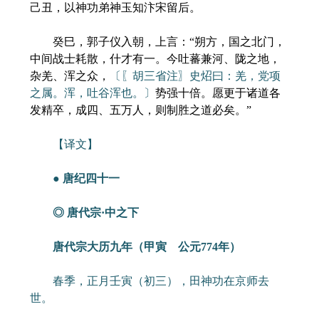
己丑，以神功弟神玉知汴宋留后。
癸巳，郭子仪入朝，上言：“朔方，国之北门，
中间战士耗散，什才有一。今吐蕃兼河、陇之地，
杂羌、浑之众，
〔〖胡三省注〗史炤曰：羌，党项
之属。浑，吐谷浑也。〕
势强十倍。愿更于诸道各
发精卒，成四、五万人，则制胜之道必矣。”
【译文】
● 唐纪四十一
◎ 唐代宗·中之下
唐代宗大历九年（甲寅 公元774年）
春季，正月壬寅（初三），田神功在京师去
世。