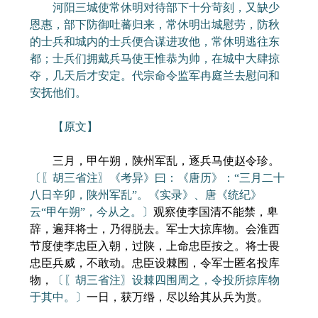
河阳三城使常休明对待部下十分苛刻，又缺少
恩惠，部下防御吐蕃归来，常休明出城慰劳，防秋
的士兵和城内的士兵便合谋进攻他，常休明逃往东
都；士兵们拥戴兵马使王惟恭为帅，在城中大肆掠
夺，几天后才安定。代宗命令监军冉庭兰去慰问和
安抚他们。
【原文】
三月，甲午朔，陕州军乱，逐兵马使赵令珍。
〔〖胡三省注〗《考异》曰：《唐历》：“三月二十
八日辛卯，陕州军乱”。《实录》、唐《统纪》
云“甲午朔”，今从之。〕
观察使李国清不能禁，卑
辞，遍拜将士，乃得脱去。军士大掠库物。会淮西
节度使李忠臣入朝，过陕，上命忠臣按之。将士畏
忠臣兵威，不敢动。忠臣设棘围，令军士匿名投库
物，
〔〖胡三省注〗设棘四围周之，令投所掠库物
于其中。〕
一日，获万缗，尽以给其从兵为赏。