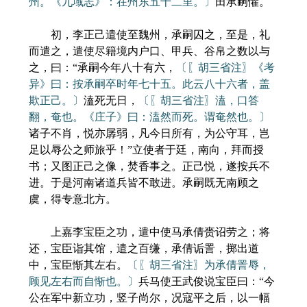
州。《九域志》：在州东五十二里。〕
田承嗣懼。
初，李正己遣使至魏州，承嗣囚之，至是，礼
而遣之，遣使尽籍境内户口、甲兵、谷帛之数以与
之，曰：“承嗣今年八十有六，
〔〖胡三省注〗《考
异》曰：按承嗣卒时年七十五。此云八十六者，盖
欺正己。〕
溘死无日，
〔〖胡三省注〗溘，口答
翻，奄也。《庄子》曰：溘然而死。谓奄然也。〕
诸子不肖，悦亦孱弱，凡今日所有，为公守耳，岂
足以辱公之师旅乎！”立使者于廷，南向，拜而授
书；又图正己之像，焚香事之。正己悦，遂按兵不
进。于是河南诸道兵皆不敢进。承嗣既无南顾之
虞，得专意北方。
上嘉李宝臣之功，遣中使马承倩赍诏劳之；将
还，宝臣诣其馆，遣之百缣，承倩诟詈，掷出道
中，宝臣惭其左右。
〔〖胡三省注〗为承倩詈辱，
顾见左右而自惭也。〕
兵马使王武俊说宝臣曰：“今
公在军中新立功，竖子尚尔，况寇平之后，以一幅