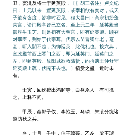
丑，宴泚及将士于延英殿，
〔〖胡三省注〗卢文纪
曰：上元以来，置延英殿，或宰相欲有奏对，或天
子欲有咨度，皆非时召见。程大昌曰：高宗初刱蓬
莱宫，诸门殿亭皆已立名。至上元二年，延英殿当
御座生玉芝。则是初有大明宫，即有延英殿。顾召
对宰臣，则始于代宗耳。代宗以苗晋卿年老，蹇
甚，听入閤不趋，为御延英，此优礼也。按六典，
宣政殿前西上閤门之西，即为延英门。延英门之
左，即延英殿。故阳城欲救陆贽，约拾遗王仲舒守
延英殿上疏，伏閤不去也。〕
犒赏之盛，近时未
有。
壬寅，回纥擅出鸿胪寺，白昼杀人，有司擒
之。上释不问。
甲辰，命郭子仪、李抱玉、马璘、朱泚分统诸
道防秋之兵。
冬，十月，壬申，信王瑝薨。乙亥，梁王璿