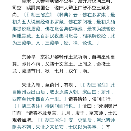
癸未，兴善寺胡僧不空卒，赠开府仪同三司、
司空，赐爵肃国公，谥曰大辩正广智不空三藏和
尚。
〔〖胡三省注〗《释典》云：佛在多罗柰，最
初为五人说契经修多罗藏。佛在罗阅祗，最初为须
那提说毗眉藏。佛在毗舍离猕猴池，最初为跂耆说
阿毗昙藏。五百罗汉夜集阿毗昙，相续解说经，此
为三藏学。又，三藏学，经、律、论也。〕
京师旱，京兆尹黎幹作土龙祈雨，自与巫觋更
舞。弥月不雨，又祷于文宣王。上闻之，命撤土
龙，减膳节用。秋，七月，戊午，雨。
朱泚入朝，至蔚州，有疾，
〔〖胡三省注〗此
自幽州西出山后，取太原路入朝。宋白曰：蔚州，
西南至代州四百六十里。〕
诸将请还，俟间而行。
〔〖胡三省注〗待病间而行也。〕
泚曰：“死则舆尸
而前！”诸将不敢复言。九月，庚子，至京师，士民
观者如堵。
〔〖胡三省注〗安、史乱后，河北诸帅
阻兵不朝，朱泚之来长安，士民以为美事。〕
辛