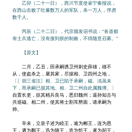
乙卯（二十一日），西川节度使崔宁奏报说，
在西山击败了吐蕃数万人的军队，杀一万人，俘虏
数千人。
丙辰（二十二日），代宗颁发诏书说：“各道都
有士兵逃亡，没有接到朕的制敕，不得随意召募。”
【原文】
二月，乙丑，田承嗣诱卫州刺史薛雄，雄不
从，使盗杀之，屠其家，尽据相、卫四州之地，
〔〖胡三省注〗相、卫已陷于承嗣，磁、洺虽未
下，而承嗣已据其地。相、卫二州自此属魏博。〕
自置长吏，掠其精兵良马，悉归魏州；逼孙知古与
共巡磁、相二州，使其将士割耳剺面，请承嗣为
帅。
辛未，立皇子述为睦王，逾为郴王，连为恩
王，遘为鄜王，迅为随王，造为忻王，暹为韶王，