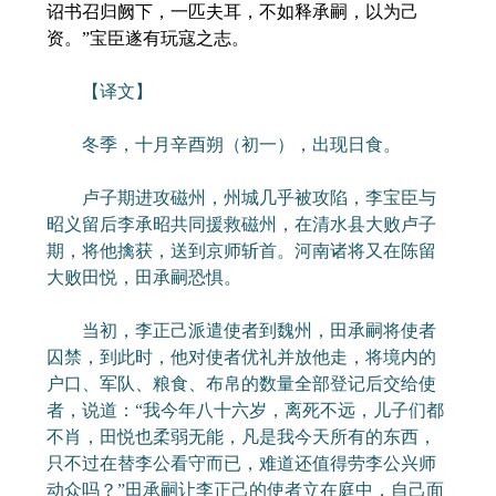
诏书召归阙下，一匹夫耳，不如释承嗣，以为己
资。”宝臣遂有玩寇之志。
【译文】
冬季，十月辛酉朔（初一），出现日食。
卢子期进攻磁州，州城几乎被攻陷，李宝臣与
昭义留后李承昭共同援救磁州，在清水县大败卢子
期，将他擒获，送到京师斩首。河南诸将又在陈留
大败田悦，田承嗣恐惧。
当初，李正己派遣使者到魏州，田承嗣将使者
囚禁，到此时，他对使者优礼并放他走，将境内的
户口、军队、粮食、布帛的数量全部登记后交给使
者，说道：“我今年八十六岁，离死不远，儿子们都
不肖，田悦也柔弱无能，凡是我今天所有的东西，
只不过在替李公看守而已，难道还值得劳李公兴师
动众吗？”田承嗣让李正己的使者立在庭中，自己面