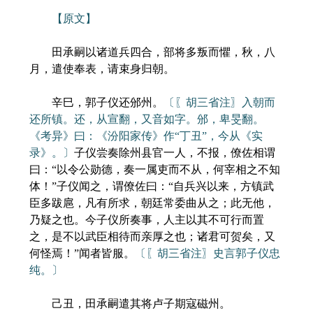
【原文】
田承嗣以诸道兵四合，部将多叛而懼，秋，八
月，遣使奉表，请束身归朝。
辛巳，郭子仪还邠州。
〔〖胡三省注〗入朝而
还所镇。还，从宣翻，又音如字。邠，卑旻翻。
《考异》曰：《汾阳家传》作“丁丑”，今从《实
录》。〕
子仪尝奏除州县官一人，不报，僚佐相谓
曰：“以令公勋德，奏一属吏而不从，何宰相之不知
体！”子仪闻之，谓僚佐曰：“自兵兴以来，方镇武
臣多跋扈，凡有所求，朝廷常委曲从之；此无他，
乃疑之也。今子仪所奏事，人主以其不可行而置
之，是不以武臣相待而亲厚之也；诸君可贺矣，又
何怪焉！”闻者皆服。
〔〖胡三省注〗史言郭子仪忠
纯。〕
己丑，田承嗣遣其将卢子期寇磁州。