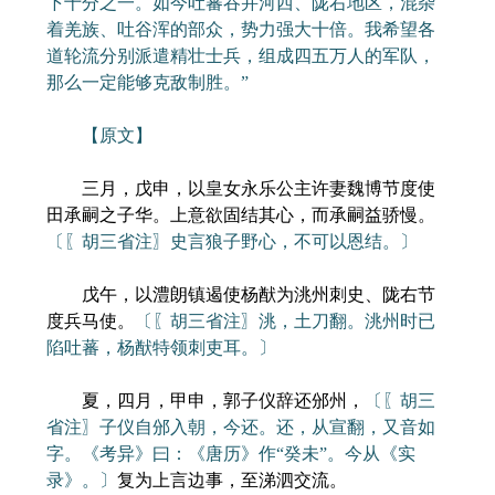
下十分之一。如今吐蕃吞并河西、陇右地区，混杂
着羌族、吐谷浑的部众，势力强大十倍。我希望各
道轮流分别派遣精壮士兵，组成四五万人的军队，
那么一定能够克敌制胜。”
【原文】
三月，戊申，以皇女永乐公主许妻魏博节度使
田承嗣之子华。上意欲固结其心，而承嗣益骄慢。
〔〖胡三省注〗史言狼子野心，不可以恩结。〕
戊午，以澧朗镇遏使杨猷为洮州刺史、陇右节
度兵马使。
〔〖胡三省注〗洮，土刀翻。洮州时已
陷吐蕃，杨猷特领刺吏耳。〕
夏，四月，甲申，郭子仪辞还邠州，
〔〖胡三
省注〗子仪自邠入朝，今还。还，从宣翻，又音如
字。《考异》曰：《唐历》作“癸未”。今从《实
录》。〕
复为上言边事，至涕泗交流。