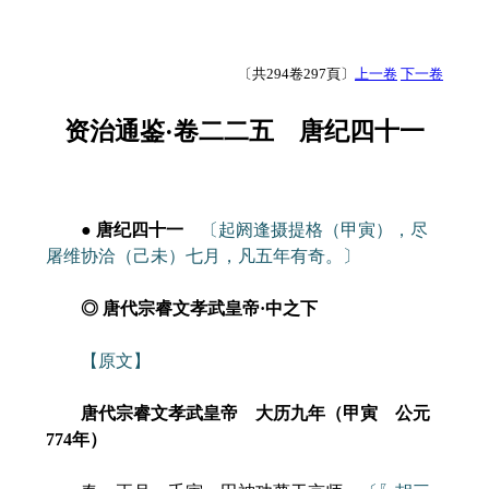
〔共294卷297頁〕
上一卷
下一卷
资治通鉴·卷二二五 唐纪四十一
● 唐纪四十一
〔起阏逢摄提格（甲寅），尽
屠维协洽（己未）七月，凡五年有奇。〕
◎ 唐代宗睿文孝武皇帝·中之下
【原文】
唐代宗睿文孝武皇帝 大历九年（甲寅 公元
774年）