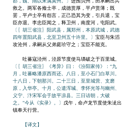
郡，魏、隋以来属冀州。〕
进围贝州，田承嗣出兵
救之。两军各飨士卒，成德赏厚，平卢赏薄；既
罢，平卢士卒有怨言，正己恐其为变，引兵退，宝
臣亦退。李忠臣闻之，释卫州，南度河，屯阳武。
〔〖胡三省注〗阳武县，属郑州，本原武城，武德
四年置阳武县，北至卫州五十许里。〕
宝臣与朱滔
攻沧州，承嗣从父弟庭玠守之；宝臣不能克。
吐蕃寇泾州，泾原节度使马璘破之于百里城。
〔〖胡三省注〗《考异》曰：《汾阳家传》：“九
月，吐蕃略潘原西而还。八日，至小石门白草川。
十八日，下朝那川。二十三日，至里城营、支磨
原，入华亭。十月，公遣浑瑊、李怀光等与幽州、
义宁、汴宋军会于故平凉县。三日诘朝，大破
之。”今从《实录》。〕
戊午，命卢龙节度使朱泚出
镇奉天行营。
【译文】