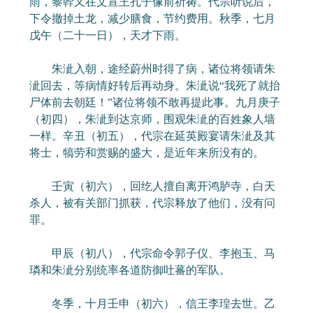
雨，黎幹又在文宣王孔子像前祈祷。代宗听说后，
下令撤掉土龙，减少膳食，节约费用。秋季，七月
戊午（二十一日），天才下雨。
朱泚入朝，途经蔚州时得了病，诸位将领请朱
泚回去，等病情好转后再动身。朱泚说“我死了就抬
尸体前去朝廷！”诸位将领不敢再提此事。九月庚子
（初四），朱泚到达京师，围观朱泚的百姓象人墙
一样。辛丑（初五），代宗在延英殿宴请朱泚及其
将士，犒劳和赏赐的盛大，是近年来所没有的。
壬寅（初六），回纥人擅自离开鸿胪寺，白天
杀人，被有关部门抓获，代宗释放了他们，没有问
罪。
甲辰（初八），代宗命令郭子仪、李抱玉、马
璘和朱泚分别统率各道防御吐蕃的军队。
冬季，十月壬申（初六），信王李瑝去世。乙