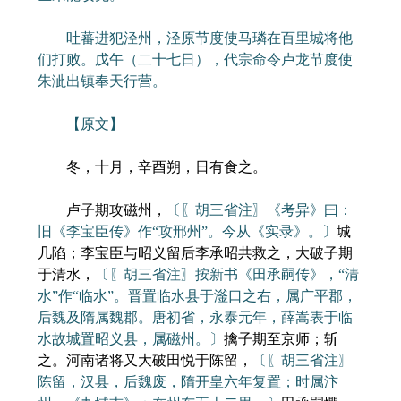
吐蕃进犯泾州，泾原节度使马璘在百里城将他
们打败。戊午（二十七日），代宗命令卢龙节度使
朱泚出镇奉天行营。
【原文】
冬，十月，辛酉朔，日有食之。
卢子期攻磁州，
〔〖胡三省注〗《考异》曰：
旧《李宝臣传》作“攻邢州”。今从《实录》。〕
城
几陷；李宝臣与昭义留后李承昭共救之，大破子期
于清水，
〔〖胡三省注〗按新书《田承嗣传》，“清
水”作“临水”。晋置临水县于滏口之右，属广平郡，
后魏及隋属魏郡。唐初省，永泰元年，薛嵩表于临
水故城置昭义县，属磁州。〕
擒子期至京师；斩
之。河南诸将又大破田悦于陈留，
〔〖胡三省注〗
陈留，汉县，后魏废，隋开皇六年复置；时属汴