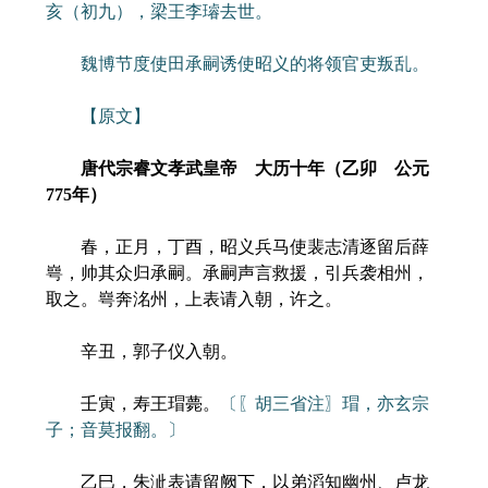
亥（初九），梁王李璿去世。
魏博节度使田承嗣诱使昭义的将领官吏叛乱。
【原文】
唐代宗睿文孝武皇帝 大历十年（乙卯 公元
775年）
春，正月，丁酉，昭义兵马使裴志清逐留后薛
㟧，帅其众归承嗣。承嗣声言救援，引兵袭相州，
取之。㟧奔洺州，上表请入朝，许之。
辛丑，郭子仪入朝。
壬寅，寿王瑁薨。
〔〖胡三省注〗瑁，亦玄宗
子；音莫报翻。〕
乙巳，朱泚表请留阙下，以弟滔知幽州、卢龙