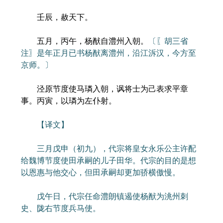
壬辰，赦天下。
五月，丙午，杨猷自澧州入朝。
〔〖胡三省
注〗是年正月已书杨猷离澧州，沿江泝汉，今方至
京师。〕
泾原节度使马璘入朝，讽将士为己表求平章
事。丙寅，以璘为左仆射。
【译文】
三月戊申（初九），代宗将皇女永乐公主许配
给魏博节度使田承嗣的儿子田华。代宗的目的是想
以恩惠与他交心，但田承嗣却更加骄横傲慢。
戊午日，代宗任命澧朗镇遏使杨猷为洮州刺
史、陇右节度兵马使。