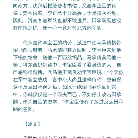
向南方，伏拜后授给使者书信，又画李正己的肖
像，焚香供奉。李正己十分高兴，于是按兵不动。
因此，河南各道军队也都不敢进兵。田承嗣既然没
有南顾之忧，便一心一意对付北方的军队。
代宗嘉许李宝臣的功劳，派遣中使马承倩携带
诏书前去慰劳；马承倩即将返回时，李宝臣来到他
下榻的馆舍，送他一百匹丝织品。马承倩臭骂他一
顿，将东西扔到路中，李宝臣看了看身边的人，自
己感到很惭愧。兵马使王武俊劝李宝臣说：“今天你
在军中新立战功，宫中小人尚且这样待你，更何况
荡平反寇田承嗣之后，如以一纸诏书召你回到宫
中，你就仅仅是一个匹夫而已，不如停止攻击田承
嗣，作为自己的资本。”李宝臣便有了放过反寇田承
嗣的意图。
【原文】