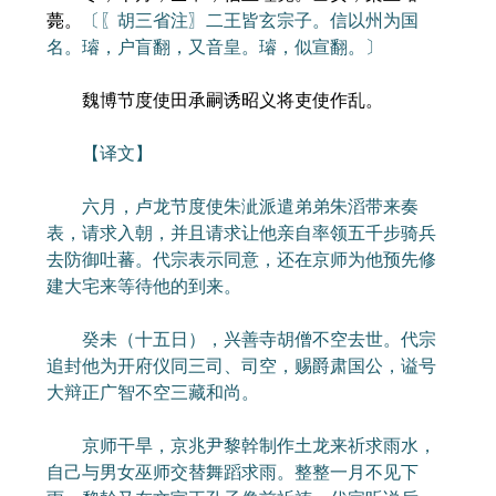
薨。
〔〖胡三省注〗二王皆玄宗子。信以州为国
名。璿，户盲翻，又音皇。璿，似宣翻。〕
魏博节度使田承嗣诱昭义将吏使作乱。
【译文】
六月，卢龙节度使朱泚派遣弟弟朱滔带来奏
表，请求入朝，并且请求让他亲自率领五千步骑兵
去防御吐蕃。代宗表示同意，还在京师为他预先修
建大宅来等待他的到来。
癸未（十五日），兴善寺胡僧不空去世。代宗
追封他为开府仪同三司、司空，赐爵肃国公，谥号
大辩正广智不空三藏和尚。
京师干旱，京兆尹黎幹制作土龙来祈求雨水，
自己与男女巫师交替舞蹈求雨。整整一月不见下