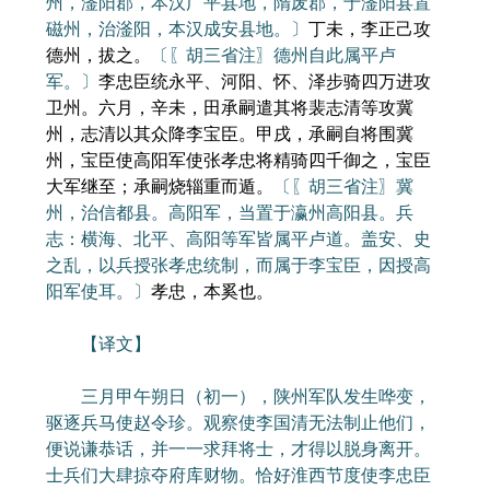
州，滏阳郡，本汉广平县地，隋废郡，于滏阳县置
磁州，治滏阳，本汉成安县地。〕
丁未，李正己攻
德州，拔之。
〔〖胡三省注〗德州自此属平卢
军。〕
李忠臣统永平、河阳、怀、泽步骑四万进攻
卫州。六月，辛未，田承嗣遣其将裴志清等攻冀
州，志清以其众降李宝臣。甲戌，承嗣自将围冀
州，宝臣使高阳军使张孝忠将精骑四千御之，宝臣
大军继至；承嗣烧辎重而遁。
〔〖胡三省注〗冀
州，治信都县。高阳军，当置于瀛州高阳县。兵
志：横海、北平、高阳等军皆属平卢道。盖安、史
之乱，以兵授张孝忠统制，而属于李宝臣，因授高
阳军使耳。〕
孝忠，本奚也。
【译文】
三月甲午朔日（初一），陕州军队发生哗变，
驱逐兵马使赵令珍。观察使李国清无法制止他们，
便说谦恭话，并一一求拜将士，才得以脱身离开。
士兵们大肆掠夺府库财物。恰好淮西节度使李忠臣