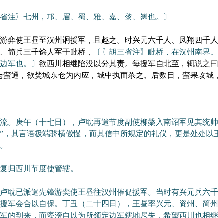
省注〗七州，邛、眉、蜀、雅、嘉、黎、嶲也。〕
弈使王昼至汉州诇援军，且趣之。时兴元六千人、凤翔四千人
、简兵三千馀人军于毗桥，
〔〖胡三省注〗毗桥，在汉州南界。
边军也。〕
欲西川相继陷没以分其责。每援军自北至，辄说之曰
与蛮通，欲焚城东仓为内应，城中执而杀之。后数日，蛮果攻城
。庚午（十七日），卢耽再遣节度副使柳槃入南诏军见其统帅
”，其言语极端骄横傲慢，而其信中所规定的礼仪，更是处处以
。
复归西川节度使管辖。
耽已派遣先锋游奕使王昼往汉州催促援军。当时有兴元兵六千
援军会合以自保。丁丑（二十四日），王昼率兴元、资州、简州
军的到来，而窦滂自以为所领定边军辖地尽失，希望西川也相继