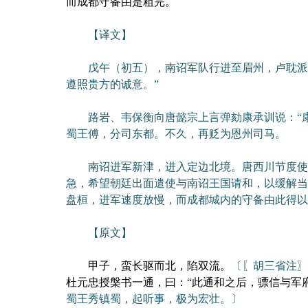
而成都守备由是粗完。
【译文】
戊午（初五），南诏军队行进至眉州，卢耽派遣
遵照贵方的诚意。”
路岩、韦保衡向唐懿宗上言弹劾康承训说：“康
蜀王傅，分司东都。不久，再贬为恩州司马。
南诏进军新津，进入定边北境。唐西川节度使卢
急，希望朝廷出面遣使与南诏王国请和，以缓解当
盘桓，进军速度放慢，而成都城内的守备由此得以
【原文】
甲子，蛮长驱而北，陷双流。
〔〖胡三省注〗
杜元忠授槃书一通，曰：“此通和之后，骠信与军
蜀王秀镇蜀，起听事，极为宏壮。〕