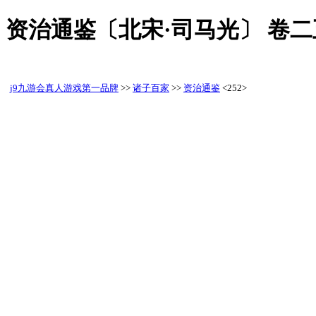
资治通鉴〔北宋·司马光〕 卷
j9九游会真人游戏第一品牌
>>
诸子百家
>>
资治通鉴
<252>