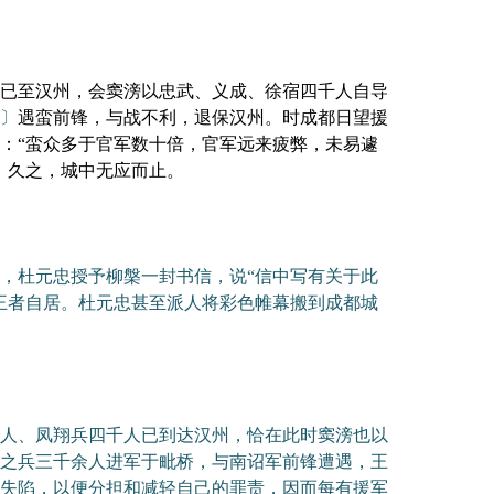
已至汉州，会窦滂以忠武、义成、徐宿四千人自导
〕
遇蛮前锋，与战不利，退保汉州。时成都日望援
：“蛮众多于官军数十倍，官军远来疲弊，未易遽
，久之，城中无应而止。
，杜元忠授予柳槃一封书信，说“信中写有关于此
王者自居。杜元忠甚至派人将彩色帷幕搬到成都城
人、凤翔兵四千人已到达汉州，恰在此时窦滂也以
之兵三千余人进军于毗桥，与南诏军前锋遭遇，王
失陷，以便分担和减轻自己的罪责，因而每有援军