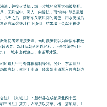
沸油，并投火焚烧，城下攻城的蛮军大都被烧死。
具，回到城中。蜀人一向懦怯，而“突将”却是最近
。几天之后，南诏军又取民间的篱笆，用水浇湿后
复命唐军熔铁汁往下顷倒，结果城下蛮军全被烧
派遣使者来迎接支详。当时颜庆复以为唐援军将赶
诏旨迥异。况且我朝廷所以约和，正是希望你们不
初九），城中出兵迎击，南诏军才退。
诏所造兵甲弓弩都很精制锋利。另外，东蛮苴那
怨恨唐朝，依附于南诏，经常随南诏军入侵唐朝边
省注〗《九域志》：新都县在成都府北四十五
胡三省注〗芟刀，农家所以芟草。棓，蒲项翻。〕