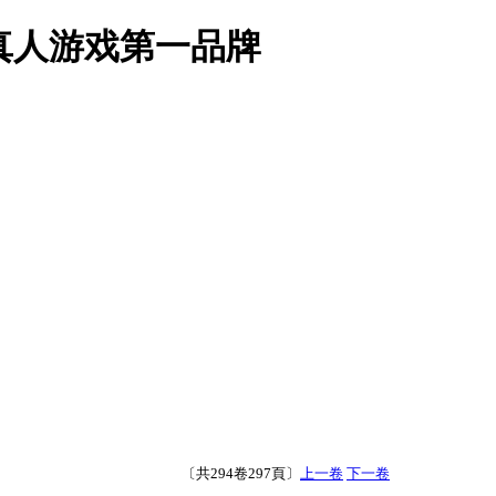
真人游戏第一品牌
〔共294卷297頁〕
上一卷
下一卷