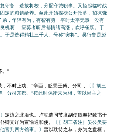
复守备，选拔将校，分配守城职事。又搭起临时战
固定的粮饷给养。至此开始揭榜公开招募，招徕骁
子弟，年轻有为，有智有勇，平时太平无事，没有
良机啊！”应募者听后都情绪高涨，欢呼雀跃。于
。于是选得精壮三千人。号称“突将”。吴行鲁是彭
。”
获，不时上功。”辛酉，贬蜀王傅、分司，
〔〖胡三
傅、分司东都。”按此时保衡未为相，盖以尚主之
〕
定边之北境也。卢耽遣同节度副使谭奉祀致书于
仆卿支详为宣谕通和使。
〔〖胡三省注〗晏公类要
他官判四方馆事。〕
蛮以耽待之恭，亦为之盘桓，