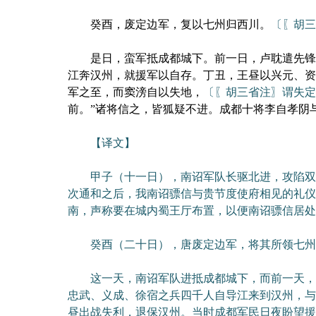
癸酉，废定边军，复以七州归西川。
〔〖胡三
是日，蛮军抵成都城下。前一日，卢耽遣先锋游
江奔汉州，就援军以自存。丁丑，王昼以兴元、资
军之至，而窦滂自以失地，
〔〖胡三省注〗谓失定
前。”诸将信之，皆狐疑不进。成都十将李自孝阴
【译文】
甲子（十一日），南诏军队长驱北进，攻陷双流
次通和之后，我南诏骠信与贵节度使府相见的礼仪
南，声称要在城内蜀王厅布置，以便南诏骠信居处
癸酉（二十日），唐废定边军，将其所领七州
这一天，南诏军队进抵成都城下，而前一天，卢
忠武、义成、徐宿之兵四千人自导江来到汉州，与
昼出战失利，退保汉州。当时成都军民日夜盼望援