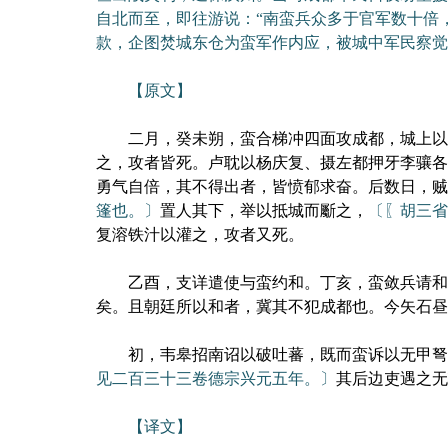
自北而至，即往游说：“南蛮兵众多于官军数十倍
款，企图焚城东仓为蛮军作内应，被城中军民察觉
【原文】
二月，癸未朔，蛮合梯冲四面攻成都，城上以
之，攻者皆死。卢耽以杨庆复、摄左都押牙李骧各
勇气自倍，其不得出者，皆愤郁求奋。后数日，贼
篷也。〕
置人其下，举以抵城而斸之，
〔〖胡三省
复溶铁汁以灌之，攻者又死。
乙酉，支详遣使与蛮约和。丁亥，蛮敛兵请和。
矣。且朝廷所以和者，冀其不犯成都也。今矢石昼
初，韦皋招南诏以破吐蕃，既而蛮诉以无甲弩，
见二百三十三卷德宗兴元五年。〕
其后边吏遇之无
【译文】