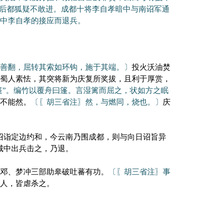
听后都狐疑不敢进。成都十将李自孝暗中与南诏军通
中李自孝的接应而退兵。
善翻，屈转其索如环钩，施于其端。〕
投火沃油焚
蜀人素怯，其突将新为庆复所奖拔，且利于厚赏，
“篷”。编竹以覆舟曰篷。言湿篱而屈之，状如方之眠
不能然。
〔〖胡三省注〗然，与燃同，烧也。〕
庆
诏诣定边约和，今云南乃围成都，则与向日诏旨异
城中出兵击之，乃退。
邓、梦冲三部助皋破吐蕃有功。
〔〖胡三省注〗事
人，皆虐杀之。