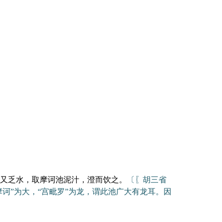
又乏水，取摩诃池泥汁，澄而饮之。
〔〖胡三省
诃”为大，“宫毗罗”为龙，谓此池广大有龙耳。因