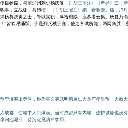
使摄参谋，与前泸州刺史杨庆复
〔〖胡三省注〗《考异》曰：新
职事，立战棚，具砲檑，
〔〖胡三省注〗砲，普教翻。檑，卢对
揭榜募骁勇之士，补以实职，厚给粮赐，应募者云集。庆复乃谕
！”皆欢呼踊跃。于是列兵械于庭，使之各试所能，两两角胜，察
李漼奉上尊号，称为睿文英武明德至仁大圣广孝皇帝；大赦天
成都，使城中人口爆满。当时成都只有内城，连护城壕也没有
摩诃池泥汁，待沉淀见清后饮用。