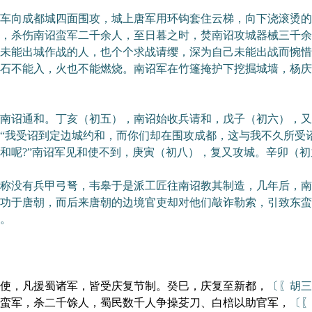
向成都城四面围攻，城上唐军用环钩套住云梯，向下浇滚烫的
，杀伤南诏蛮军二千余人，至日暮之时，焚南诏攻城器械三千余
未能出城作战的人，也个个求战请缨，深为自己未能出战而惋惜
石不能入，火也不能燃烧。南诏军在竹篷掩护下挖掘城墙，杨庆
诏通和。丁亥（初五），南诏始收兵请和，戊子（初六），又
“我受诏到定边城约和，而你们却在围攻成都，这与我不久所受
和呢?”南诏军见和使不到，庚寅（初八），复又攻城。辛卯（
没有兵甲弓弩，韦皋于是派工匠往南诏教其制造，几年后，南
功于唐朝，而后来唐朝的边境官吏却对他们敲诈勒索，引致东蛮
。
，凡援蜀诸军，皆受庆复节制。癸巳，庆复至新都，
〔〖胡三
蛮军，杀二千馀人，蜀民数千人争操芟刀、白棓以助官军，
〔〖