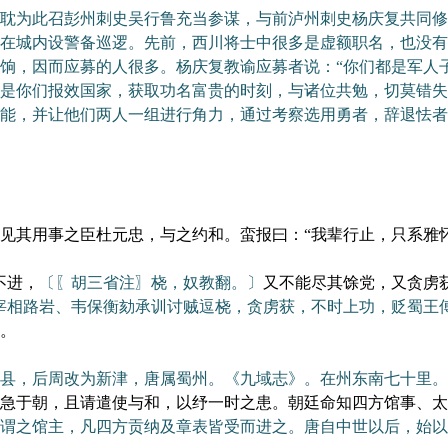
为此召彭州刺史吴行鲁充当参谋，与前泸州刺史杨庆复共同修
在城内设警备巡逻。先前，西川将士中很多是虚额职名，也没有
饷，因而应募的人很多。杨庆复教谕应募者说：“你们都是军人
是你们报效国家，获取功名富贵的时刻，与诸位共勉，切莫错失
能，并让他们两人一组进行角力，通过考察选用勇者，辞退怯者
其用事之臣杜元忠，与之约和。蛮报曰：“我辈行止，只系雅怀
不进，
〔〖胡三省注〗桡，奴教翻。〕
又不能尽其馀党，又贪虏
宰相路岩、韦保衡劾承训讨贼逗桡，贪虏获，不时上功，贬蜀王
。
县，后周改为新津，唐属蜀州。《九域志》。在州东南七十里。
急于朝，且请遣使与和，以纾一时之患。朝廷命知四方馆事、太
谓之馆主，凡四方贡纳及章表皆受而进之。唐自中世以后，始以