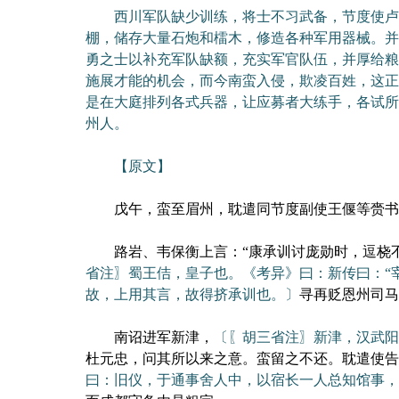
西川军队缺少训练，将士不习武备，节度使卢耽
棚，储存大量石炮和檑木，修造各种军用器械。并
勇之士以补充军队缺额，充实军官队伍，并厚给粮
施展才能的机会，而今南蛮入侵，欺凌百姓，这正
是在大庭排列各式兵器，让应募者大练手，各试所
州人。
【原文】
戊午，蛮至眉州，耽遣同节度副使王偃等赍书见
路岩、韦保衡上言：“康承训讨庞勋时，逗桡
省注〗蜀王佶，皇子也。《考异》曰：新传曰：“
故，上用其言，故得挤承训也。〕
寻再贬恩州司马
南诏进军新津，
〔〖胡三省注〗新津，汉武阳
杜元忠，问其所以来之意。蛮留之不还。耽遣使告
曰：旧仪，于通事舍人中，以宿长一人总知馆事，