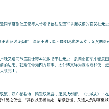
同节度副使王偃等人带着书信往见蛮军掌握权柄的官员杜元忠
承训征讨庞勋时，逗留不进，既不能剿尽庞勋余党，又贪图缴获
耽又遣同节度副使谭奉祀致书于杜元忠，质问南诏军来犯意图
前的边患。朝廷任命知四方馆事、太仆卿支详为宣谕通和使，赶
大致完工。
双流，汉广都县地，隋置双流县，唐属成都府。《九域志》：在
府相见之仪也。”其仪以王者自处，语极骄慢。又遣人负彩幕至