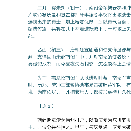
二月，癸未朔（初一），南诏蛮军架云梯和冲车
卢耽命杨庆复和摄左都押牙李骧各率突将出城袭击
选拔出来的勇士，加上给赏优厚，所以勇气百倍，
编成竹篷，兵将在其下举着进抵城下，一时城上矢
死。
乙酉（初三），唐朝廷宣谕通和使支详遣使与南
到，支详因而未赴南诏军中，并对南诏的使者说：
要侵犯成都，而今昼夜矢石相交，怎么谈得上是请
先前，韦皋招南诏军队以进攻吐蕃，南诏军声称
时、勿邓、梦冲三部曾协助韦皋击破吐蕃军队，有
境，为南诏尽力，凡捕获唐人，都横加虐待并杀死
【原文】
朝廷贬窦滂为康州司户，以颜庆复为东川节度使
里。〕
蛮分兵往拒之。甲午，与庆复遇，庆复大破