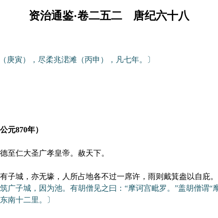
资治通鉴·卷二五二 唐纪六十八
（庚寅），尽柔兆涒滩（丙申），凡七年。〕
元870年）
德至仁大圣广孝皇帝。赦天下。
子城，亦无壕，人所占地各不过一席许，雨则戴箕盎以自庇。
广子城，因为池。有胡僧见之曰：“摩诃宫毗罗。”盖胡僧谓“摩
东南十二里。〕