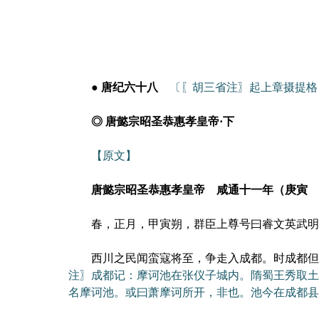
● 唐纪六十八
〔〖胡三省注〗起上章摄提格
◎ 唐懿宗昭圣恭惠孝皇帝·下
【原文】
唐懿宗昭圣恭惠孝皇帝 咸通十一年（庚寅 公
春，正月，甲寅朔，群臣上尊号曰睿文英武明
西川之民闻蛮寇将至，争走入成都。时成都但有
注〗成都记：摩诃池在张仪子城内。隋蜀王秀取土筑
名摩诃池。或曰萧摩诃所开，非也。池今在成都县