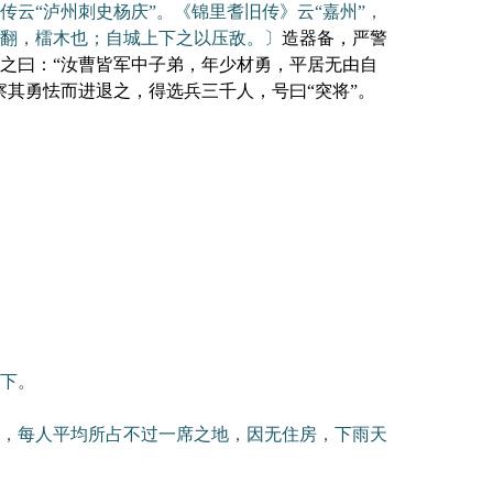
传云“泸州刺史杨庆”。《锦里耆旧传》云“嘉州”，
翻，檑木也；自城上下之以压敌。〕
造器备，严警
之曰：“汝曹皆军中子弟，年少材勇，平居无由自
其勇怯而进退之，得选兵三千人，号曰“突将”。
下。
，每人平均所占不过一席之地，因无住房，下雨天