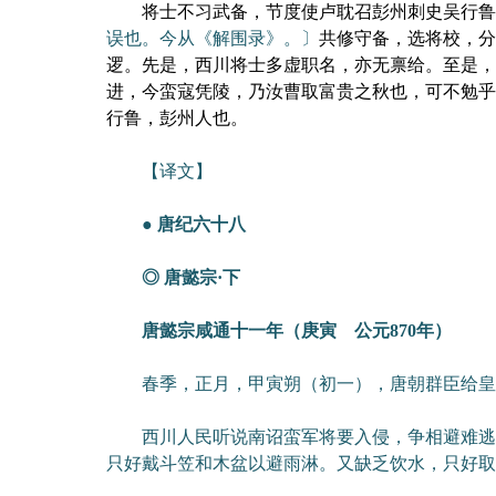
将士不习武备，节度使卢耽召彭州刺史吴行鲁
误也。今从《解围录》。〕
共修守备，选将校，分
逻。先是，西川将士多虚职名，亦无禀给。至是，
进，今蛮寇凭陵，乃汝曹取富贵之秋也，可不勉乎
行鲁，彭州人也。
【译文】
● 唐纪六十八
◎ 唐懿宗·下
唐懿宗咸通十一年（庚寅 公元870年）
春季，正月，甲寅朔（初一），唐朝群臣给皇帝
西川人民听说南诏蛮军将要入侵，争相避难逃入
只好戴斗笠和木盆以避雨淋。又缺乏饮水，只好取