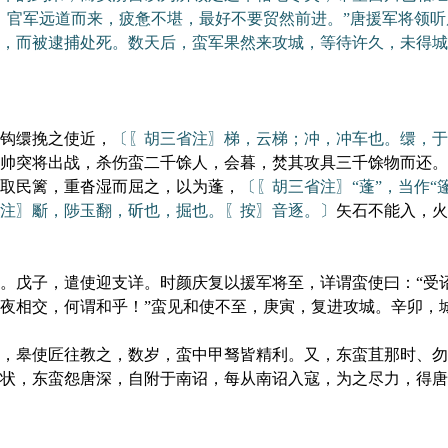
，官军远道而来，疲惫不堪，最好不要贸然前进。”唐援军将领
，而被逮捕处死。数天后，蛮军果然来攻城，等待许久，未得城
钩缳挽之使近，
〔〖胡三省注〗梯，云梯；冲，冲车也。缳，于
帅突将出战，杀伤蛮二千馀人，会暮，焚其攻具三千馀物而还。
取民篱，重沓湿而屈之，以为蓬，
〔〖胡三省注〗“蓬”，当作
注〗斸，陟玉翻，斫也，掘也。〖按〗音逐。〕
矢石不能入，火
戊子，遣使迎支详。时颜庆复以援军将至，详谓蛮使曰：“受
夜相交，何谓和乎！”蛮见和使不至，庚寅，复进攻城。辛卯，
皋使匠往教之，数岁，蛮中甲驽皆精利。又，东蛮苴那时、勿
状，东蛮怨唐深，自附于南诏，每从南诏入寇，为之尽力，得唐