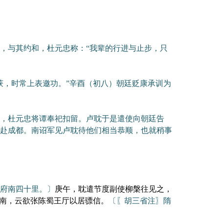
，与其约和，杜元忠称：“我辈的行进与止步，只
，时常上表邀功。”辛酉（初八）朝廷贬康承训为
，杜元忠将谭奉祀扣留。卢耽于是遣使向朝廷告
赴成都。南诏军见卢耽待他们相当恭顺，也就稍事
府南四十里。〕
庚午，耽遣节度副使柳槃往见之，
城南，云欲张陈蜀王厅以居骠信。
〔〖胡三省注〗隋