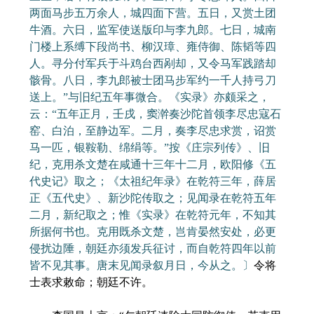
两面马步五万余人，城四面下营。五日，又赏土团
牛酒。六日，监军使送版印与李九郎。七日，城南
门楼上系缚下段尚书、柳汉璋、雍侍御、陈韬等四
人。寻分付军兵于斗鸡台西剐却，又令马军践踏却
骸骨。八日，李九郎被士团马步军约一千人持弓刀
送上。”与旧纪五年事微合。《实录》亦颇采之，
云：“五年正月，壬戌，窦澣奏沙陀首领李尽忠寇石
窑、白泊，至静边军。二月，奏李尽忠求赏，诏赏
马一匹，银鞍勒、绵绢等。”按《庄宗列传》、旧
纪，克用杀文楚在咸通十三年十二月，欧阳修《五
代史记》取之；《太祖纪年录》在乾符三年，薛居
正《五代史》、新沙陀传取之；见闻录在乾符五年
二月，新纪取之；惟《实录》在乾符元年，不知其
所据何书也。克用既杀文楚，岂肯晏然安处，必更
侵扰边陲，朝廷亦须发兵征讨，而自乾符四年以前
皆不见其事。唐末见闻录叙月日，今从之。〕
令将
士表求敕命；朝廷不许。