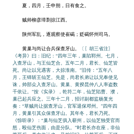
夏，四月，壬申朔，日有食之。
贼帅柳彦璋剽掠江西。
陕州军乱，逐观察使崔碣；贬碣怀州司马。
黄巢与尚让合兵保查牙山。
〔〖胡三省注〗
《考异》曰：旧纪：“四年三年，巢陷郓州。七月，
入查牙山，与王仙芝合。五年二月，君长、仙芝皆
死。尚让以兄遇害，大掠淮南。”旧传：“五年八
月，王铎斩王仙芝。先是，尚君长弟让以兄奉使见
诛，帅部众入查牙山。黄巢、黄揆昆仲八人率盗数
千依让。”按《实录》，乾符二年，仙芝陷曹、濮，
巢已起兵应之。三年十二月，招讨副都监杨复光
奏：“草贼尚让据查牙山，官军退保邓州。”四年四
月，黄巢引其众保查牙山。其年冬，君长乃死。
《惊听录》：“巢与仙芝俱入蕲州，以仙芝独受官而
怒，殴仙芝伤面，由是分队。”时君长亦在座，非仙