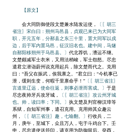
【原文】
会大同防御使段文楚兼水陆发运使，
〔〖胡三
省注〗宋白曰：朔州马邑县，贞观已来已为大同军
职，开元五年，分鄯县之东三十里，置大同军以戍
边，后于军内置马邑，征汉旧名也。建中间，马燧
自鄯阳移朔州于马邑县。〕
代北荐饥，漕运不继。
文楚颇减军士衣米，又用法稍峻，军士怨怒。尽忠
遣君立潜诣蔚州说克用起兵，除文楚而代之。克用
曰：“吾父在振武，俟我禀之。”君立曰：“今机事已
泄，缓则生变，何暇千里禀命乎！”
〔〖胡三省注〗
言道里辽远，使命往返，则事必泄而害成。〕
于是
尽忠夜帅牙兵攻牙城，
〔〖胡三省注〗攻云州牙城
也。帅，读曰率；下同。〕
执文楚及判官柳汉璋等
系狱，自知军州事，遣召克用。克用帅其众趣云
州，
〔〖胡三省注〗趣，七喻翻。〕
行收兵，二
月，庚午，至城下，众且万人，屯于斗鸡台下。壬
申，尽忠遣使送符印，请克用为防御留后。癸酉，