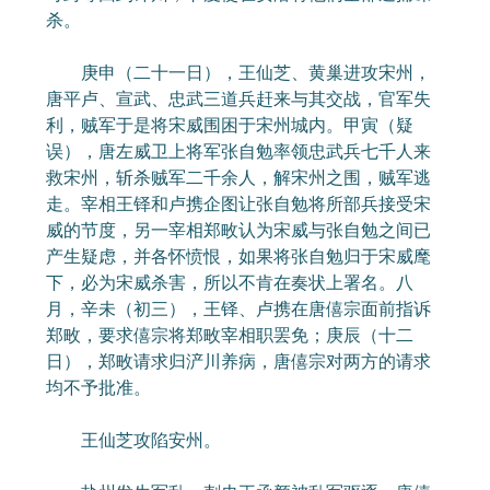
杀。
庚申（二十一日），王仙芝、黄巢进攻宋州，
唐平卢、宣武、忠武三道兵赶来与其交战，官军失
利，贼军于是将宋威围困于宋州城内。甲寅（疑
误），唐左威卫上将军张自勉率领忠武兵七千人来
救宋州，斩杀贼军二千余人，解宋州之围，贼军逃
走。宰相王铎和卢携企图让张自勉将所部兵接受宋
威的节度，另一宰相郑畋认为宋威与张自勉之间已
产生疑虑，并各怀愤恨，如果将张自勉归于宋威麾
下，必为宋威杀害，所以不肯在奏状上署名。八
月，辛未（初三），王铎、卢携在唐僖宗面前指诉
郑畋，要求僖宗将郑畋宰相职罢免；庚辰（十二
日），郑畋请求归浐川养病，唐僖宗对两方的请求
均不予批准。
王仙芝攻陷安州。