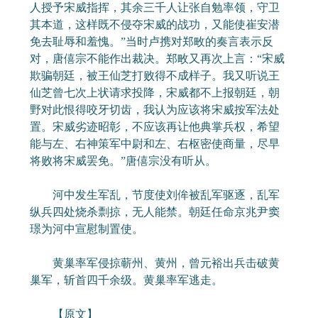
人授予宋威指挥，其余三千人让张自勉率领，守卫
其本道，这样既不侵夺宋威的战功，又能使崔安潜
免去耻辱和羞愧。”当时卢携对郑畋的奏言表示反
对，唐僖宗不能作出裁决。郑畋又再次上言：“宋威
欺骗朝廷，被王仙芝打败得不成样子。我又听说王
仙芝曾七次上状请求投降，宋威都不上报朝廷，朝
野对此恨得咬牙切齿，我认为应该将宋威按军法处
置。宋威劣迹昭彰，不应该再让他典掌兵权，希望
能与左、右神策军中尉和左、右枢密使商量，尽早
将败将宋威罢免。”唐僖宗没有听从。
河中发生军乱，节度使刘侔被乱军驱逐，乱军
纵兵四处烧杀剽掠，无人能禁。朝廷任命京兆尹窦
璟为河中宣慰制置使。
黄巢率军侵掠蕲州、黄州，曾元裕出兵击破黄
巢军，斩首四千余级。黄巢率军逃走。
【原文】