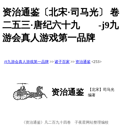
资治通鉴〔北宋·司马光〕 卷
二五三·唐纪六十九 -j9九
游会真人游戏第一品牌
j9九游会真人游戏第一品牌
>>
诸子百家
>>
资治通鉴
<253>
【北宋】司马光
资治通鉴
编著
《资治通鉴》凡二百九十四卷 子夜星网站整理编校