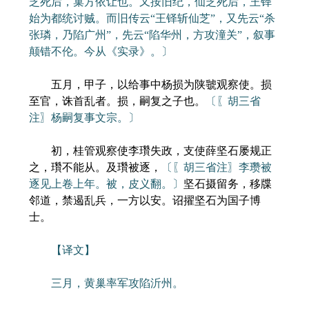
芝死后，巢方依让也。又按旧纪，仙芝死后，王铎
始为都统讨贼。而旧传云“王铎斩仙芝”，又先云“杀
张璘，乃陷广州”，先云“陷华州，方攻潼关”，叙事
颠错不伦。今从《实录》。〕
五月，甲子，以给事中杨损为陕虢观察使。损
至官，诛首乱者。损，嗣复之子也。
〔〖胡三省
注〗杨嗣复事文宗。〕
初，桂管观察使李瓚失政，支使薛坚石屡规正
之，瓚不能从。及瓚被逐，
〔〖胡三省注〗李瓒被
逐见上卷上年。被，皮义翻。〕
坚石摄留务，移牒
邻道，禁遏乱兵，一方以安。诏擢坚石为国子博
士。
【译文】
三月，黄巢率军攻陷沂州。