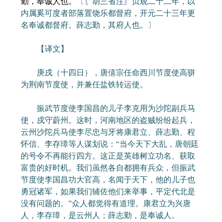
勤，奉诚人也。
〔〖胡三省注〗贞观二十二年，以
内属奚可度者部落置饶乐都督府，开元二十三年更
名奉诚都督府。薛志勤，其府人也。〕
【译文】
庚戌（十四日），唐僖宗任命西川节度使高骈
为荆南节度使，并兼任盐铁转运使。
振武节度使李国昌的儿子李克用为沙陀副兵马
使，戍守蔚州。这时，河南地区的盗贼纷纷起兵，
云州沙陀兵马使李尽忠与牙将康君立、薛志勤、程
怀信、李存璋等人谋划说：“当今天下大乱，唐朝廷
的号令不再能行四方。这正是英雄树立功名、获取
富贵的好时机。我们虽然各自都拥有兵众，但振武
节度使李国昌功大官高，名闻于天下，他的儿子也
勇冠诸军，如果我们辅佐他们来举事，平定代北是
没有问题的。”众人都觉得有道理。康君立为兴唐
人，李存璋，是云州人；薛志勤，是奉诚人。