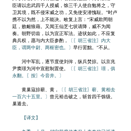
臣请以忠武四千人授威，馀三千人使自勉将之，守
卫其境，既不侵宋威之功，又免使安潜愧耻。”时卢
携不以为然，上不能决。畋复上言：“宋威欺罔朝
廷，败衄狼藉。又闻王仙芝七状请降，威不为闻
奏。朝野切齿，以为宜正军法。迹状如此，不应复
典兵权，愿与内大臣参酌，
〔〖胡三省注〗内大
臣，谓两中尉、两枢密也。〕
早行罢黜。”不从。
河中军乱，逐节度使刘侔，纵兵焚掠。以京兆
尹窦璟为河中宣慰制置使。
〔〖胡三省注〗璟，俱
永翻。〖按〗今音井。〕
黄巢寇掠蕲、黄，
〔〖胡三省注〗蕲、黄相去
一百六十五里。〕
曾元裕击破之，斩首四千馀级。
巢遁去。
【译文】