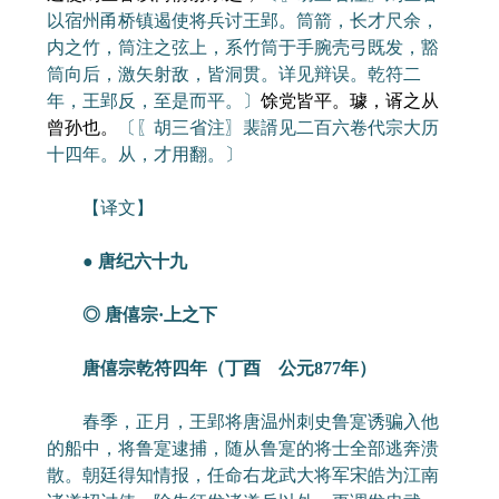
以宿州甬桥镇遏使将兵讨王郢。筒箭，长才尺余，
内之竹，筒注之弦上，系竹筒于手腕壳弓既发，豁
筒向后，激矢射敌，皆洞贯。详见辩误。乾符二
年，王郢反，至是而平。〕
馀党皆平。璩，谞之从
曾孙也。
〔〖胡三省注〗裴諝见二百六卷代宗大历
十四年。从，才用翻。〕
【译文】
● 唐纪六十九
◎ 唐僖宗·上之下
唐僖宗乾符四年（丁酉 公元877年）
春季，正月，王郢将唐温州刺史鲁寔诱骗入他
的船中，将鲁寔逮捕，随从鲁寔的将士全部逃奔溃
散。朝廷得知情报，任命右龙武大将军宋皓为江南