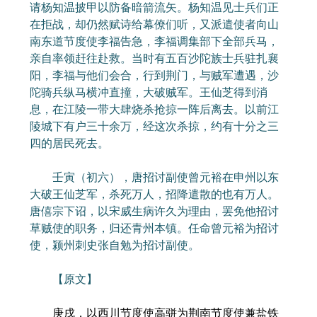
请杨知温披甲以防备暗箭流矢。杨知温见士兵们正
在拒战，却仍然赋诗给幕僚们听，又派遣使者向山
南东道节度使李福告急，李福调集部下全部兵马，
亲自率领赶往赴救。当时有五百沙陀族士兵驻扎襄
阳，李福与他们会合，行到荆门，与贼军遭遇，沙
陀骑兵纵马横冲直撞，大破贼军。王仙芝得到消
息，在江陵一带大肆烧杀抢掠一阵后离去。以前江
陵城下有户三十余万，经这次杀掠，约有十分之三
四的居民死去。
壬寅（初六），唐招讨副使曾元裕在申州以东
大破王仙芝军，杀死万人，招降遣散的也有万人。
唐僖宗下诏，以宋威生病许久为理由，罢免他招讨
草贼使的职务，归还青州本镇。任命曾元裕为招讨
使，颍州刺史张自勉为招讨副使。
【原文】
庚戌，以西川节度使高骈为荆南节度使兼盐铁