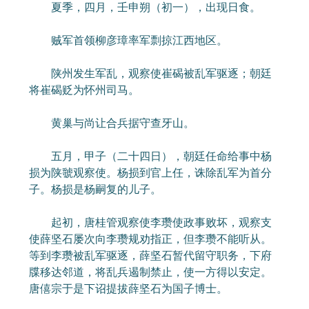
夏季，四月，壬申朔（初一），出现日食。
贼军首领柳彦璋率军剽掠江西地区。
陕州发生军乱，观察使崔碣被乱军驱逐；朝廷
将崔碣贬为怀州司马。
黄巢与尚让合兵据守查牙山。
五月，甲子（二十四日），朝廷任命给事中杨
损为陕虢观察使。杨损到官上任，诛除乱军为首分
子。杨损是杨嗣复的儿子。
起初，唐桂管观察使李瓒使政事败坏，观察支
使薛坚石屡次向李瓒规劝指正，但李瓒不能听从。
等到李瓒被乱军驱逐，薛坚石暂代留守职务，下府
牒移达邻道，将乱兵遏制禁止，使一方得以安定。
唐僖宗于是下诏提拔薛坚石为国子博士。