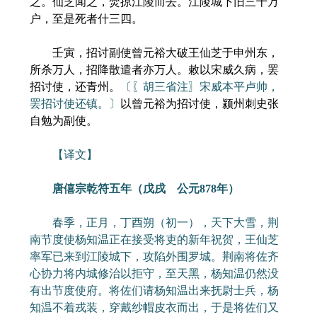
之。仙芝闻之，焚掠江陵而去。江陵城下旧三十万
户，至是死者什三四。
壬寅，招讨副使曾元裕大破王仙芝于申州东，
所杀万人，招降散遣者亦万人。敕以宋威久病，罢
招讨使，还青州。
〔〖胡三省注〗宋威本平卢帅，
罢招讨使还镇。〕
以曾元裕为招讨使，颍州刺史张
自勉为副使。
【译文】
唐僖宗乾符五年（戊戌 公元878年）
春季，正月，丁酉朔（初一），天下大雪，荆
南节度使杨知温正在接受将吏的新年祝贺，王仙芝
率军已来到江陵城下，攻陷外围罗城。荆南将佐齐
心协力将内城修治以拒守，至天黑，杨知温仍然没
有出节度使府。将佐们请杨知温出来抚尉士兵，杨
知温不着戎装，穿戴纱帽皮衣而出，于是将佐们又