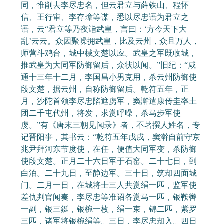
同，惟削去李尽忠名，但云君立与薛铁山、程怀
信、王行审、李存璋等谋，悉以尽忠语为君立之
语，云“君立等乃夜诣武皇，言曰：‘方今天下大
乱’云云。众因聚噪拥武皇，比及云州，众且万人，
师营斗鸡台，城中械文楚以应。武皇之军既收城，
推武皇为大同军防御留后，众状以闻。”旧纪：“咸
通十三年十二月，李国昌小男克用，杀云州防御使
段文楚，据云州，自称防御留后。乾符五年，正
月，沙陀首领李尽忠陷遮虏军，窦澣遣康传圭率土
团二千屯代州，将发，求赏呼噪，杀马步军使
虔。”有《唐末三朝见闻录》者，不著撰人姓名，专
记晋阳事，其书云：“乾符五年戊戌，窦澣自前守京
兆尹拜河东节度使，在任，便值大同军变，杀防御
使段文楚。正月二十六日军于石窑。二十七日，到
白泊。二十九日，至静边军。三十日，筑却四面城
门。二月一日，在城将士三人共赏绢一匹，监军使
差仇判官闻奏，李尽忠等准诏各赏马一匹，银鞍辔
一副，银三鋌，银椀一枚，绢一束，锦二匹，紫罗
三匹，诸军将银椀绢等。三日，李尽忠却入。四日