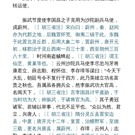
转运使。
振武节度使李国昌之子克用为沙陀副兵马使，
戍蔚州。
〔〖胡三省注〗宋白曰：蔚州，秦、赵间
亦为代郡之地，后魏置怀荒、御夷二镇于此。东魏
于此置北灵丘郡，后周大象二年，置蔚州，唐开元
初，移郡治于灵丘西南一百三十里，西至朔州三百
八十里。〕
时河南盗贼蜂起，
〔〖胡三省注〗谓王
仙芝、黄巢等也。〕
云州沙陀兵马使李尽忠与牙将
康君立、薛志勤、程怀信、李存璋等谋曰：“今天下
大乱，朝廷号令不复行于四方，此乃英雄立功名富
贵之秋也。吾属虽各拥兵众，然李振武功大官高，
名闻天下，
〔〖胡三省注〗言李国昌讨平庞勋，于
当时功为大；帅振武，于诸将官为高。〕
其子勇冠
诸军。若辅以举事，代北不足平也。”众以为然。君
立，兴唐人；
〔〖胡三省注〗隋分灵丘县置安边
县，中废；唐开元十二年，复置，治横野军，至德
三载，更名兴唐县，属蔚州。〕
存璋，云州人；志