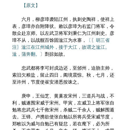
【原文】
六月，柳彦璋袭陷江州，执刺史陶祥，使祥上
表，彦璋亦自附降状。敕以彦璋为右监门将军，令
散众赴京师。以左武卫将军刘秉仁为江州刺史。彦
璋不从，以战舰百馀固湓江为水寨，
〔〖胡三省
注〗湓江在江州城外，接于大江，故谓之湓江。
湓，蒲奔翻。〕
剽掠如故。
忠武都将李可封戍边还，至邠州，迫胁主帅，
索旧欠粮盐，留止四日，阖境震惊。秋，七月，还
至许州，节度使崔安潜悉按诛之。
庚申，王仙芝、黄巢攻宋州，三道兵与战，不
利，贼遂围宋威于宋州。甲寅，左威卫上将军张自
勉将忠武兵七千救宋州，杀贼二千余人，贼解围遁
去。王铎、卢携欲使张自勉以所将兵受宋威节度，
郑畋以为威与自勉已有疑忿，若在麾下，必为所