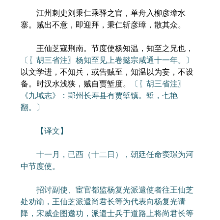
江州刺史刘秉仁乘驿之官，单舟入柳彦璋水
寨。贼出不意，即迎拜，秉仁斩彦璋，散其众。
王仙芝寇荆南。节度使杨知温，知至之兄也，
〔〖胡三省注〗杨知至见上卷懿宗咸通十一年。〕
以文学进，不知兵，或告贼至，知温以为妄，不设
备。时汉水浅狭，贼自贾堑度。
〔〖胡三省注〗
《九域志》：郢州长寿县有贾堑镇。堑，七艳
翻。〕
【译文】
十一月，已酉（十二日），朝廷任命窦璟为河
中节度使。
招讨副使、宦官都监杨复光派遣使者往王仙芝
处劝谕，王仙芝派遣尚君长等为代表向杨复光请
降，宋威企图邀功，派遣士兵于道路上将尚君长等