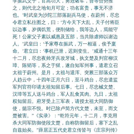
李振武父子，官高功大，勇冠诸军，吾等合势推
之，则代北之地旬月可定；功名富贵，事无不济
也。’时武皇为沙陀三部落副兵马使，在蔚州，尽忠
令君立私往图之，曰：‘方今天下大乱，天子付将臣
以边事，岁偶饥荒，便削储给，我等边人，焉能守
死！公家父子素以威惠及五部，当共除虐帅以谢边
人。’武皇曰：‘予家尊在振武，万一相逼，俟予稟
命。’君立曰：‘事机已泄，迟则变生。’咸通十三年
十二月，尽忠夜帅牙兵攻牙城，执文楚及判官柳汉
璋、陈韬等，系之于狱，遂自知军州事，遣君立召
太祖于蔚州。是月，太祖与退浑、突厥三部落众万
人趋云中，十四年正月六日，至斗鸡台，尽忠遣监
军判官符印请太祖知留后事。七日，尽忠械文楚、
汉璋等五人送斗鸡台，军人乱食其肉。九日，太祖
权知留后。府牙受上三军表，请授太祖大同防御
使，懿宗不悦。时已除卢简方代文楚，未至，而文
楚被害。”《实录》：“乾符元年，十二月，李克用
杀大同军防御使段文楚，自称防御留后，塞下之乱
自兹始矣。”薛居正五代史君立传皆与《庄宗列传》