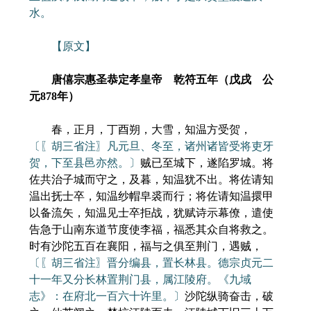
水。
【原文】
唐僖宗惠圣恭定孝皇帝 乾符五年（戊戌 公
元878年）
春，正月，丁酉朔，大雪，知温方受贺，
〔〖胡三省注〗凡元旦、冬至，诸州诸皆受将吏牙
贺，下至县邑亦然。〕
贼已至城下，遂陷罗城。将
佐共治子城而守之，及暮，知温犹不出。将佐请知
温出抚士卒，知温纱帽皁裘而行；将佐请知温擐甲
以备流矢，知温见士卒拒战，犹赋诗示幕僚，遣使
告急于山南东道节度使李福，福悉其众自将救之。
时有沙陀五百在襄阳，福与之俱至荆门，遇贼，
〔〖胡三省注〗晋分编县，置长林县。德宗贞元二
十一年又分长林置荆门县，属江陵府。《九域
志》：在府北一百六十许里。〕
沙陀纵骑奋击，破