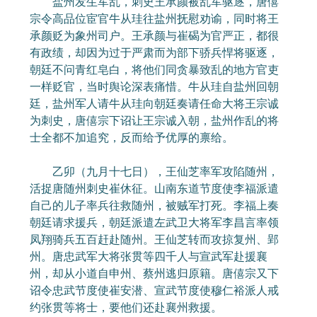
盐州发生军乱，刺史王承颜被乱军驱逐，唐僖
宗令高品位宦官牛从珪往盐州抚慰劝谕，同时将王
承颜贬为象州司户。王承颜与崔碣为官严正，都很
有政绩，却因为过于严肃而为部下骄兵悍将驱逐，
朝廷不问青红皂白，将他们同贪暴致乱的地方官吏
一样贬官，当时舆论深表痛惜。牛从珪自盐州回朝
廷，盐州军人请牛从珪向朝廷奏请任命大将王宗诚
为刺史，唐僖宗下诏让王宗诚入朝，盐州作乱的将
士全都不加追究，反而给予优厚的禀给。
乙卯（九月十七日），王仙芝率军攻陷随州，
活捉唐随州刺史崔休征。山南东道节度使李福派遣
自己的儿子率兵往救随州，被贼军打死。李福上奏
朝廷请求援兵，朝廷派遣左武卫大将军李昌言率领
凤翔骑兵五百赶赴随州。王仙芝转而攻掠复州、郢
州。唐忠武军大将张贯等四千人与宣武军赴援襄
州，却从小道自申州、蔡州逃归原籍。唐僖宗又下
诏令忠武节度使崔安潜、宣武节度使穆仁裕派人戒
约张贯等将士，要他们还赴襄州救援。