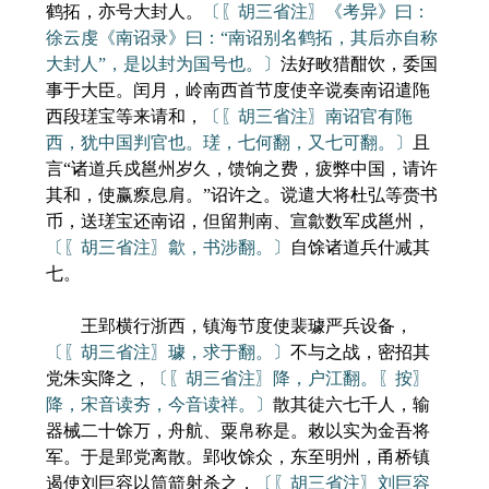
鹤拓，亦号大封人。
〔〖胡三省注〗《考异》曰：
徐云虔《南诏录》曰：“南诏别名鹤拓，其后亦自称
大封人”，是以封为国号也。〕
法好畋猎酣饮，委国
事于大臣。闰月，岭南西首节度使辛谠奏南诏遣陁
西段瑳宝等来请和，
〔〖胡三省注〗南诏官有陁
西，犹中国判官也。瑳，七何翻，又七可翻。〕
且
言“诸道兵戍邕州岁久，馈饷之费，疲弊中国，请许
其和，使赢瘵息肩。”诏许之。谠遣大将杜弘等赍书
币，送瑳宝还南诏，但留荆南、宣歙数军戍邕州，
〔〖胡三省注〗歙，书涉翻。〕
自馀诸道兵什减其
七。
王郢横行浙西，镇海节度使裴璩严兵设备，
〔〖胡三省注〗璩，求于翻。〕
不与之战，密招其
党朱实降之，
〔〖胡三省注〗降，户江翻。〖按〗
降，宋音读夯，今音读祥。〕
散其徒六七千人，输
器械二十馀万，舟航、粟帛称是。敕以实为金吾将
军。于是郢党离散。郢收馀众，东至明州，甬桥镇
遏使刘巨容以筒箭射杀之，
〔〖胡三省注〗刘巨容