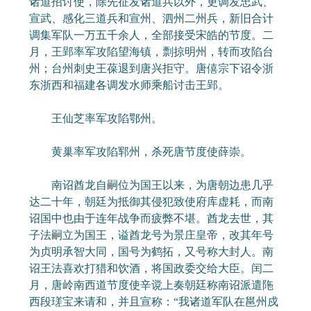
诸道招讨使，除先征发诸道兵以外，更调发忠武、
宣武、感化三道兵和宣州、泗州二州兵，新旧合计
调集军队一万五千余人，全部接受宋皓的节度。二
月，王郢率军攻陷望海镇，剽掠明州，转而攻陷台
州；台州刺史王葆退到唐兴拒守。唐僖宗下诏令浙
东浙西和福建各调发水师乘船讨击王郢。
王仙芝率军攻陷鄂州。
黄巢率军攻陷郓州，杀死唐节度使薛崇。
南诏酋龙自嗣位为国王以来，为唐朝边患几乎
达二十年，朝廷为抵御其侵犯致使府库虚耗，而南
诏国中也由于连年战争而疲弊不堪。酋龙去世，其
子法嗣立为国王，谥酋龙号为景庄皇帝，改其年号
为贞明承智大同，国号为鹤拓，又号称大封人。南
诏王法喜欢打猎和饮酒，将国政委交给大臣。闰二
月，唐岭南西道节度使辛谠上奏朝廷称南诏派遣陁
西段瑳宝来请和，并且宣称：“我诸道军队在邕州戍