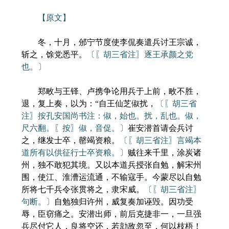
【原文】
冬，十月，邠宁节度使李侃奏遣兵讨王宗诚，
斩之，馀党悉平。
〔〖胡三省注〗逐王承颜之党
也。〕
郑畋与王铎、卢携争论用兵于上前，畋不胜，
退，复上奏，以为：“自王仙芝俶扰，
〔〖胡三省
注〗按孔安国尚书注：俶，始也。扰，乱也。俶，
尺六翻。〖按〗俶，音促。〕
崔安潜首请会兵讨
之，继发士卒，罄竭资粮。
〔〖胡三省注〗言竭本
道所有以供征行士卒资粮。〕
贼往来千里，涂炭诸
州，独不敢犯其境。又以本道兵授张自勉，解宋州
围，使江、淮漕运流通，不输寇手。今蒙尽以自勉
所将七千兵令张贯将之，隶宋威。
〔〖胡三省注〗
句断。〕
自勉独归许州，威复奏加诬毁。因功受
辱，臣窃痛之。安潜出师，前后克捷非一，一旦强
兵尽付它人，良将空还，若勍敌忽至，何以枝梧！