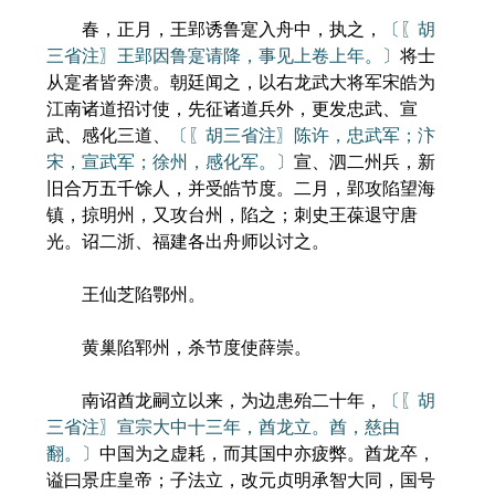
春，正月，王郢诱鲁寔入舟中，执之，
〔〖胡
三省注〗王郢因鲁寔请降，事见上卷上年。〕
将士
从寔者皆奔溃。朝廷闻之，以右龙武大将军宋皓为
江南诸道招讨使，先征诸道兵外，更发忠武、宣
武、感化三道、
〔〖胡三省注〗陈许，忠武军；汴
宋，宣武军；徐州，感化军。〕
宣、泗二州兵，新
旧合万五千馀人，并受皓节度。二月，郢攻陷望海
镇，掠明州，又攻台州，陷之；刺史王葆退守唐
光。诏二浙、福建各出舟师以讨之。
王仙芝陷鄂州。
黄巢陷郓州，杀节度使薛崇。
南诏酋龙嗣立以来，为边患殆二十年，
〔〖胡
三省注〗宣宗大中十三年，酋龙立。酋，慈由
翻。〕
中国为之虚耗，而其国中亦疲弊。酋龙卒，
谥曰景庄皇帝；子法立，改元贞明承智大同，国号