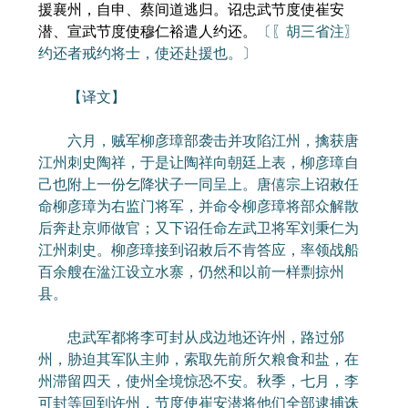
援襄州，自申、蔡间道逃归。诏忠武节度使崔安
潜、宣武节度使穆仁裕遣人约还。
〔〖胡三省注〗
约还者戒约将士，使还赴援也。〕
【译文】
六月，贼军柳彦璋部袭击并攻陷江州，擒获唐
江州刺史陶祥，于是让陶祥向朝廷上表，柳彦璋自
己也附上一份乞降状子一同呈上。唐僖宗上诏敕任
命柳彦璋为右监门将军，并命令柳彦璋将部众解散
后奔赴京师做官；又下诏任命左武卫将军刘秉仁为
江州刺史。柳彦璋接到诏敕后不肯答应，率领战船
百余艘在湓江设立水寨，仍然和以前一样剽掠州
县。
忠武军都将李可封从戍边地还许州，路过邠
州，胁迫其军队主帅，索取先前所欠粮食和盐，在
州滞留四天，使州全境惊恐不安。秋季，七月，李
可封等回到许州，节度使崔安潜将他们全部逮捕诛