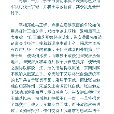
冬季，十月，邠宁节度使李侃上表奏称已派遣
军队讨伐王宗诚，并将王宗诚斩首，其余乱党全部
讨平。
宰相郑畋与王铎、卢携在唐僖宗面前争论如何
用兵征讨王仙芝等，郑畋争论未获胜，退朝后再上
表奏称：“自王仙芝开始起事以来，崔安潜最先奏请
诸道会兵征讨，接着就调发本道士卒，竭尽本道所
有以供行征士卒的资粮，王仙芝贼众四处剽掠，往
来千里，使诸州涂炭，而唯独不敢侵犯崔安潜所领
地区。崔安潜又将本道兵授予张自勉指挥，使宋州
之围得以解脱，江、淮的漕运得以流通，东南财赋
不致输入贼寇之手。今天陛下又尽将张自勉所统率
的七千兵交予张贯率领，隶属于宋威。而让张自勉
独自归还许州，宋威又上奏诬毁张自勉。张自勉立
下战功却遭受侮辱，臣自感痛心。崔安潜出师征讨
王仙芝以来，前后胜利捷报不止一次，一旦将强兵
全部交付于他人，良将空自回城，而强敌忽然来进
攻，又如何抵挡，作何交待！我请求将忠武军四千