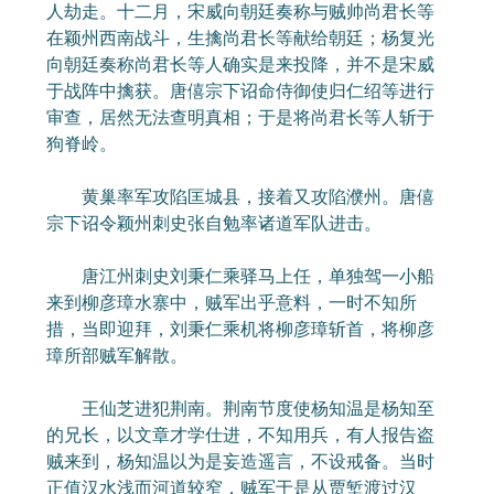
人劫走。十二月，宋威向朝廷奏称与贼帅尚君长等
在颖州西南战斗，生擒尚君长等献给朝廷；杨复光
向朝廷奏称尚君长等人确实是来投降，并不是宋威
于战阵中擒获。唐僖宗下诏命侍御使归仁绍等进行
审查，居然无法查明真相；于是将尚君长等人斩于
狗脊岭。
黄巢率军攻陷匡城县，接着又攻陷濮州。唐僖
宗下诏令颖州刺史张自勉率诸道军队进击。
唐江州刺史刘秉仁乘驿马上任，单独驾一小船
来到柳彦璋水寨中，贼军出乎意料，一时不知所
措，当即迎拜，刘秉仁乘机将柳彦璋斩首，将柳彦
璋所部贼军解散。
王仙芝进犯荆南。荆南节度使杨知温是杨知至
的兄长，以文章才学仕进，不知用兵，有人报告盗
贼来到，杨知温以为是妄造遥言，不设戒备。当时
正值汉水浅而河道较窄，贼军于是从贾堑渡过汉