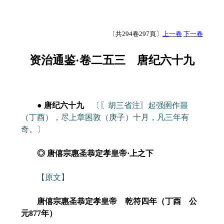
〔共294卷297頁〕
上一卷
下一卷
资治通鉴·卷二五三 唐纪六十九
● 唐纪六十九
〔〖胡三省注〗起强圉作噩
（丁酉），尽上章困敦（庚子）十月，凡三年有
奇。〕
◎ 唐僖宗惠圣恭定孝皇帝·上之下
【原文】
唐僖宗惠圣恭定孝皇帝 乾符四年（丁酉 公
元877年）