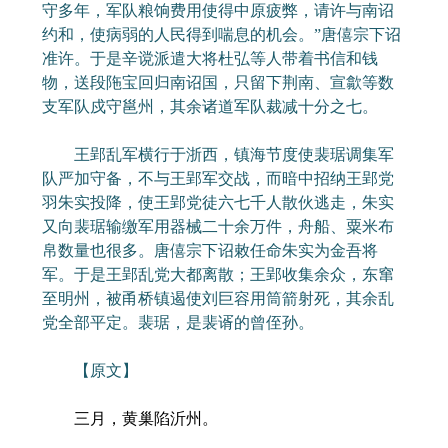
守多年，军队粮饷费用使得中原疲弊，请许与南诏
约和，使病弱的人民得到喘息的机会。”唐僖宗下诏
准许。于是辛谠派遣大将杜弘等人带着书信和钱
物，送段陁宝回归南诏国，只留下荆南、宣歙等数
支军队戍守邕州，其余诸道军队裁减十分之七。
王郢乱军横行于浙西，镇海节度使裴琚调集军
队严加守备，不与王郢军交战，而暗中招纳王郢党
羽朱实投降，使王郢党徒六七千人散伙逃走，朱实
又向裴琚输缴军用器械二十余万件，舟船、粟米布
帛数量也很多。唐僖宗下诏敕任命朱实为金吾将
军。于是王郢乱党大都离散；王郢收集余众，东窜
至明州，被甬桥镇遏使刘巨容用筒箭射死，其余乱
党全部平定。裴琚，是裴谞的曾侄孙。
【原文】
三月，黄巢陷沂州。