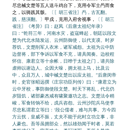
尽忠械文楚等五人送斗鸡台下，克用令军士冎而食
之，以骑践其骸。
〔〖胡三省注〗冎，古瓦翻。
践，慈演翻。〕
甲戌，克用入府舍视事，
〔〖胡三
省注〗《考异》曰：赵凤《后唐太祖纪年录》
曰：“乾符三年，河南水灾，盗寇蜂起，朝廷以段文
楚为代北水陆发运、云州防御使，以代支谟。时岁
荐饥，文楚削军人衣米，诸军咸怨。太祖为云中防
边督将，部下争诉以军食不充，请具闻奏。边校程
怀信、康君立等十余帐，日哗于太祖之门，请共除
虐帅以谢边人。众因大噪，拥太祖上马，比及云
中，众且万人，城中械文楚出以应太祖。”后唐闵帝
时，史官张昭远撰《庄宗功臣列传》曰：“康君立为
云中牙校，事防御使段文楚。时天下将乱，代北仍
岁阻饥，诸部豪杰咸有啸聚邀功之志。文楚法令稍
峻，军食转饷不给，戍兵咨怨。云州沙陀兵马使李
尽忠私谓君立等曰：‘段公儒者，难与共事。方今四
方云扰，皇威不振，丈夫不能于此时立功立事，非
人豪也。吾等虽拥部众，然以雄劲闻于时者，莫若