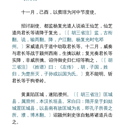
十一月，己酉，以窦璟为河中节度使。
招讨副使、都监杨复光遣人说谕王仙芝，仙芝
遣尚君长等请降于复光，
〔〖胡三省注〗监，古衔
翻。说，输芮翻。降，户江翻。杨复光时屯邓
州。〕
宋威遣兵于道中劫取君长等。十二月，威奏
与君长等战于颍州西南，生擒以献；复光奏君长等
实降，非威所擒。诏侍御史归仁绍等鞫之，
〔〖胡
三省注〗《姓谱》曰：《左传》，胡，子国，姓
归，为楚所灭，子孙或以国为氏。〕
竟不能明。斩
君长等于狗脊岭。
黄巢陷匡城，遂陷濮州。
〔〖胡三省注〗匡城
县，属滑州，本汉长垣县。宋白曰：隋开皇于妇姑
城置匡城县，以县南有故匡城为名，即孔子所畏之
所。濮，博木翻。〕
诏颍州刺史张自勉将诸道兵击
之。