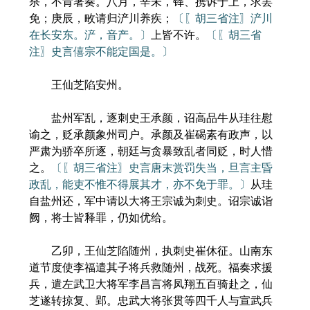
杀，不肯署奏。八月，辛未，铎、携诉于上，求罢
免；庚辰，畋请归浐川养疾；
〔〖胡三省注〗浐川
在长安东。浐，音产。〕
上皆不许。
〔〖胡三省
注〗史言僖宗不能定国是。〕
王仙芝陷安州。
盐州军乱，逐刺史王承颜，诏高品牛从珪往慰
谕之，贬承颜象州司户。承颜及崔碣素有政声，以
严肃为骄卒所逐，朝廷与贪暴致乱者同贬，时人惜
之。
〔〖胡三省注〗史言唐末赏罚失当，旦言主昏
政乱，能吏不惟不得展其才，亦不免于罪。〕
从珪
自盐州还，军中请以大将王宗诚为刺史。诏宗诚诣
阙，将士皆释罪，仍如优给。
乙卯，王仙芝陷随州，执刺史崔休征。山南东
道节度使李福遣其子将兵救随州，战死。福奏求援
兵，遣左武卫大将军李昌言将凤翔五百骑赴之，仙
芝遂转掠复、郢。忠武大将张贯等四千人与宣武兵