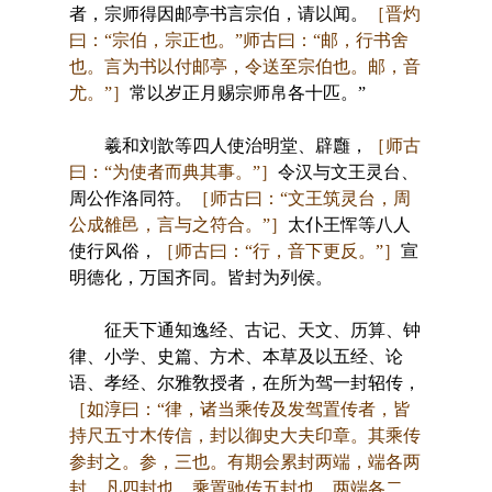
者，宗师得因邮亭书言宗伯，请以闻。
［晋灼
曰：“宗伯，宗正也。”师古曰：“邮，行书舍
也。言为书以付邮亭，令送至宗伯也。邮，音
尤。”］
常以岁正月赐宗师帛各十匹。”
羲和刘歆等四人使治明堂、辟廱，
［师古
曰：“为使者而典其事。”］
令汉与文王灵台、
周公作洛同符。
［师古曰：“文王筑灵台，周
公成雒邑，言与之符合。”］
太仆王恽等八人
使行风俗，
［师古曰：“行，音下更反。”］
宣
明德化，万国齐同。皆封为列侯。
征天下通知逸经、古记、天文、历算、钟
律、小学、史篇、方术、本草及以五经、论
语、孝经、尔雅敎授者，在所为驾一封轺传，
［如淳曰：“律，诸当乘传及发驾置传者，皆
持尺五寸木传信，封以御史大夫印章。其乘传
参封之。参，三也。有期会累封两端，端各两
封，凡四封也。乘置驰传五封也，两端各二，