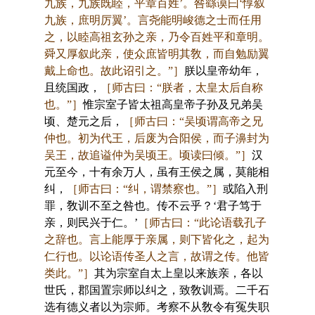
九族，九族既睦，平章百姓’。咎繇谟曰‘惇叙
九族，庶明厉翼’。言尧能明峻德之士而任用
之，以睦高祖玄孙之亲，乃令百姓平和章明。
舜又厚叙此亲，使众庶皆明其敎，而自勉励翼
戴上命也。故此诏引之。”］
朕以皇帝幼年，
且统国政，
［师古曰：“朕者，太皇太后自称
也。”］
惟宗室子皆太祖高皇帝子孙及兄弟吴
顷、楚元之后，
［师古曰：“吴顷谓高帝之兄
仲也。初为代王，后废为合阳侯，而子濞封为
吴王，故追谥仲为吴顷王。顷读曰倾。”］
汉
元至今，十有余万人，虽有王侯之属，莫能相
纠，
［师古曰：“纠，谓禁察也。”］
或陷入刑
罪，敎训不至之咎也。传不云乎？‘君子笃于
亲，则民兴于仁。’
［师古曰：“此论语载孔子
之辞也。言上能厚于亲属，则下皆化之，起为
仁行也。以论语传圣人之言，故谓之传。他皆
类此。”］
其为宗室自太上皇以来族亲，各以
世氏，郡国置宗师以纠之，致敎训焉。二千石
选有德义者以为宗师。考察不从敎令有冤失职