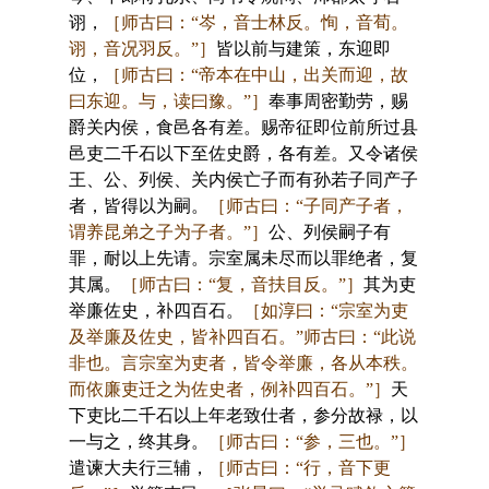
诩，
［师古曰：“岑，音士林反。恂，音荀。
诩，音况羽反。”］
皆以前与建策，东迎即
位，
［师古曰：“帝本在中山，出关而迎，故
曰东迎。与，读曰豫。”］
奉事周密勤劳，赐
爵关内侯，食邑各有差。赐帝征即位前所过县
邑吏二千石以下至佐史爵，各有差。又令诸侯
王、公、列侯、关内侯亡子而有孙若子同产子
者，皆得以为嗣。
［师古曰：“子同产子者，
谓养昆弟之子为子者。”］
公、列侯嗣子有
罪，耐以上先请。宗室属未尽而以罪绝者，复
其属。
［师古曰：“复，音扶目反。”］
其为吏
举廉佐史，补四百石。
［如淳曰：“宗室为吏
及举廉及佐史，皆补四百石。”师古曰：“此说
非也。言宗室为吏者，皆令举廉，各从本秩。
而依廉吏迁之为佐史者，例补四百石。”］
天
下吏比二千石以上年老致仕者，参分故禄，以
一与之，终其身。
［师古曰：“参，三也。”］
遣谏大夫行三辅，
［师古曰：“行，音下更