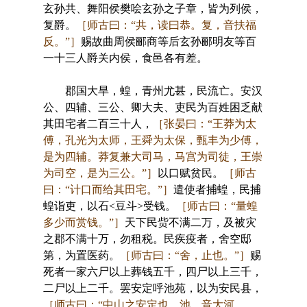
玄孙共、舞阳侯樊哙玄孙之子章，皆为列侯，
复爵。
［师古曰：“共，读曰恭。复，音扶福
反。”］
赐故曲周侯郦商等后玄孙郦明友等百
一十三人爵关内侯，食邑各有差。
郡国大旱，蝗，青州尤甚，民流亡。安汉
公、四辅、三公、卿大夫、吏民为百姓困乏献
其田宅者二百三十人，
［张晏曰：“王莽为太
傅，孔光为太师，王舜为太保，甄丰为少傅，
是为四辅。莽复兼大司马，马宫为司徒，王崇
为司空，是为三公。”］
以口赋贫民。
［师古
曰：“计口而给其田宅。”］
遣使者捕蝗，民捕
蝗诣吏，以石<豆斗>受钱。
［师古曰：“量蝗
多少而赏钱。”］
天下民赀不满二万，及被灾
之郡不满十万，勿租税。民疾疫者，舍空邸
第，为置医药。
［师古曰：“舍，止也。”］
赐
死者一家六尸以上葬钱五千，四尸以上三千，
二尸以上二千。罢安定呼池苑，以为安民县，
［师古曰：“中山之安定也。池，音大河