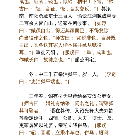
威也。钲者，铙也，似铃，柄中上下通。”师
古曰：“钲，音征。铙，音女交反。”］
募汝
南、南阳勇敢吏士三百人，谕说江湖贼成重等
二百余人皆自出，送家在所收事。
［如淳
曰：“贼虽自出，得还其家而已，不得复除，
尚当役作之也。”师古曰：“如说非也。言身既
自出，又各送其家人诣本属县邑从赋役
耳。”］
重徙云阳，
［服虔曰：“重，成重也。
作贼长帅，故徙之也。”］
赐公田宅。
冬，中二千石举治狱平，岁一人。
［李奇
曰：“吏治狱平端也。”］
三年春，诏有司为皇帝纳采安汉公莽女。
［师古曰：“婚礼有纳采、问名之礼，谓采择
其可娶者。”］
语在莽传。又诏光禄大夫刘歆
等杂定婚礼。四辅、公卿、大夫、博士、郎、
吏家属皆以礼娶，亲迎立轺併马。
［服虔
曰：“轺，音谣，立乘小车也。併马，骊驾