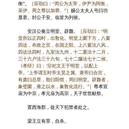
衡”。
［应劭曰：“周公为太宰，伊尹为阿衡，
采伊、周之尊以加莽。”］
赐公太夫人号曰功
显君。封公子安、临皆为列侯。
安汉公奏立明堂、辟廱。
［应劭曰：“明
堂所以正四时，出敎化。明堂上圜下方，八窗
四达，布政之宫，在国之阳。上八窗法八风，
四达法四时，九室法九州，十二重法十二月，
三十六户法三十六旬，七十二牖法七十二候。
《孝经》曰：‘宗祀文王于明堂，以配上
帝。’上帝谓五时帝太昊之属。黄帝曰合宫，
有虞曰总章，殷曰阳馆，周曰明堂。辟廱者，
象璧圜，雍之以水，象敎化流行。”］
尊孝宣
庙为中宗，孝元庙为高宗，天子世世献祭。
置西海郡，徙天下犯禁者处之。
梁王立有罪，自杀。