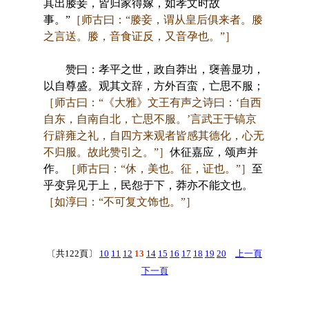
其出媵妾，皆归家得嫁，如孝文时故
事。”
［师古曰：“媵妾，谓从皇后俱来者。媵
之言送。媵，音食证反，又音孕也。”］
赞曰：孝平之世，政自莽出，襃善显功，
以自尊盛。观其文辞，方外百蛮，亡思不服；
［师古曰：“《大雅》文王有声之诗曰：‘自西
自东，自南自北，亡思不服。’言武王于镐京
行辟雍之礼，自四方来观者皆感其德化，心无
不归服。故此赞引之。”］
休征嘉应，颂声并
作。
［师古曰：“休，美也。征，证也。”］
至
乎变异见于上，民怨于下，莽亦不能文也。
［如淳曰：“不可复文饰也。”］
〔共122頁〕
10
11
12
13
14
15
16
17
18
19
20
上一頁
下一頁