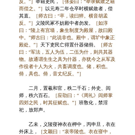
反。”］
举籍吏民，
［张晏曰：“举录赋敛之籍
而偿之。”］
以元寿二年仓卒时横赋敛者，偿
其直。
［师古曰：“卒，读曰猝。横音胡孟
反。”］
义陵民冢不妨殿中者勿发。
［如淳
曰：“陵上有宫墙，象生制度为殿屋，故曰殿
中。”师古曰：“此说非也。殿中，谓圹中象正
殿处。”］
天下吏民亡得置什器储偫。
［师古
曰：“军法，五人为伍，二伍为什，则共其器
物。故通谓生生之具为什器，亦犹今之从军及
作役者十人为火，共畜调度也。储，积也。
偫，具也。偫，音丈纪反。”］
二月，置羲和官，秩二千石；外史、闾
师，秩六百石。
［应劭曰：“《周礼》闾师掌
四郊之民，时其征赋也。”］
班敎化，禁淫
祀，放郑声。
乙未，义陵寑神衣在柙中，丙申旦，衣在
外床上，
［文颖曰：“哀帝陵也。衣在寑中，