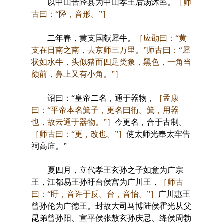
以中山苦陉县为中山孝王后汤沐邑。
［师
古曰：“陉，音形。”］
二年春，黄支国献犀牛。
［应劭曰：“黄
支在日南之南，去京师三万里。”师古曰：“犀
状如水牛，头似猪而四足类象，黑色，一角当
额前，鼻上又有小角。”］
诏曰：“皇帝二名，通于器物，
［孟康
曰：“平帝本名箕子，更名曰衎。箕，用器
也，故云通于器物。”］
今更名，合于古制。
［师古曰：“更，改也。”］
使太师光奉太牢告
祠高庙。”
夏四月，立代孝王玄孙之子如意为广宗
王，江都易王孙盱台侯宫为广川王，
［师古
曰：“盱，音许于反。台，音怡。”］
广川惠王
曾孙伦为广德王。封故大司马博陆侯霍光从父
昆弟曾孙阳、宣平侯张敖玄孙庆忌、绛侯周勃