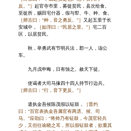
反。”］
起官寺巿里，募徙贫民，县次给食。
至徙所，赐田宅什器，假与犁、牛、种、食。
［师古曰：“种，音之勇反。”］
又起五里于长
安城中，
［如淳曰：“民居之里。”］
宅二百
区，以居贫民。
秋，举勇武有节明兵法，郡一人，诣公
车。
九月戊申晦，日有蚀之。赦天下徒。
使谒者大司马掾四十四人持节行边兵。
［师古曰：“行，音下更反。”］
遣执金吾候陈茂假以钲鼓，
［晋灼
曰：“百官表执金吾属官有两丞、候、司
马。”应劭曰：“将帅乃有钲鼓，今茂官轻兵
少，又但往谕晓之耳，所以假钲鼓者，欲重其