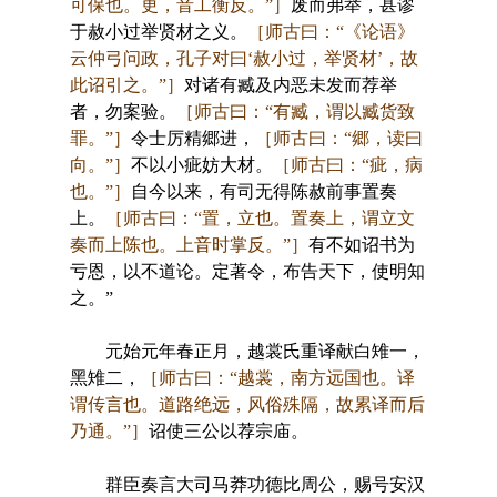
可保也。更，音工衡反。”］
废而弗举，甚谬
于赦小过举贤材之义。
［师古曰：“《论语》
云仲弓问政，孔子对曰‘赦小过，举贤材’，故
此诏引之。”］
对诸有臧及内恶未发而荐举
者，勿案验。
［师古曰：“有臧，谓以臧货致
罪。”］
令士厉精郷进，
［师古曰：“郷，读曰
向。”］
不以小疵妨大材。
［师古曰：“疵，病
也。”］
自今以来，有司无得陈赦前事置奏
上。
［师古曰：“置，立也。置奏上，谓立文
奏而上陈也。上音时掌反。”］
有不如诏书为
亏恩，以不道论。定著令，布告天下，使明知
之。”
元始元年春正月，越裳氏重译献白雉一，
黑雉二，
［师古曰：“越裳，南方远国也。译
谓传言也。道路绝远，风俗殊隔，故累译而后
乃通。”］
诏使三公以荐宗庙。
群臣奏言大司马莽功德比周公，赐号安汉