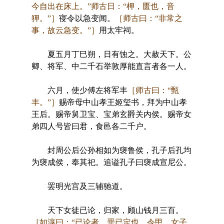
今自出在床上。”师古日：“柙，匮也，音
狎。”］
寑令以急变闻。
［师古曰：“非常之
事，故云急变。”］
用太牢祠。
夏五月丁巳朔，日有蚀之。大赦天下。公
卿、将军、中二千石举敦厚能直言者各一人。
六月，使少傅左将军丰
［师古曰：“甄
丰。”］
赐帝母中山孝王姬玺书，拜为中山孝
王后。赐帝舅卫宝、宝弟玄爵关内侯。赐帝女
弟四人号皆曰君，食邑各二千户。
封周公后公孙相如为襃鲁侯，孔子后孔均
为襃成侯，奉其祀。追谥孔子曰襃成宣尼公。
罢明光宫及三辅驰道。
天下女徒已论，归家，顾山钱月三百。
［如淳曰：“已论者，罪已定也。令甲，女子