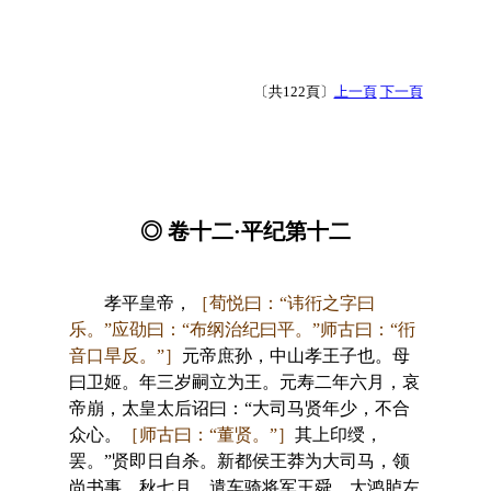
〔共122頁〕
上一頁
下一頁
◎ 卷十二·平纪第十二
孝平皇帝，
［荀悦曰：“讳衎之字曰
乐。”应劭曰：“布纲治纪曰平。”师古曰：“衎
音口旱反。”］
元帝庶孙，中山孝王子也。母
曰卫姬。年三岁嗣立为王。元寿二年六月，哀
帝崩，太皇太后诏曰：“大司马贤年少，不合
众心。
［师古曰：“董贤。”］
其上印绶，
罢。”贤即日自杀。新都侯王莽为大司马，领
尚书事。秋七月，遣车骑将军王舜、大鸿胪左