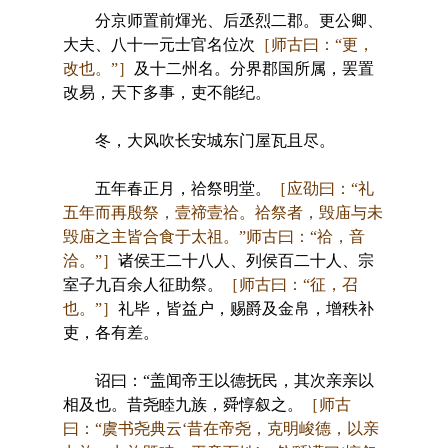
分京师置前煇光、后丞烈二郡。更公卿、
大夫、八十一元士官名位次
［师古曰：“更，
改也。”］
及十二州名。分界郡国所属，罢置
改易，天下多事，吏不能纪。
冬，大风吹长安城东门屋瓦且尽。
五年春正月，祫祭明堂。
［应劭曰：“礼
五年而再殷祭，壹禘壹祫。祫祭者，毁庙与未
毁庙之主皆合食于太祖。”师古曰：“祫，音
洽。”］
诸侯王二十八人、列侯百二十人、宗
室子九百余人征助祭。
［师古曰：“征，召
也。”］
礼毕，皆益户，赐爵及金帛，增秩补
吏，各有差。
诏曰：“盖闻帝王以德抚民，其次亲亲以
相及也。昔尧睦九族，舜惇叙之。
［师古
曰：“虞书尧典云‘昔在帝尧，克明峻德，以亲