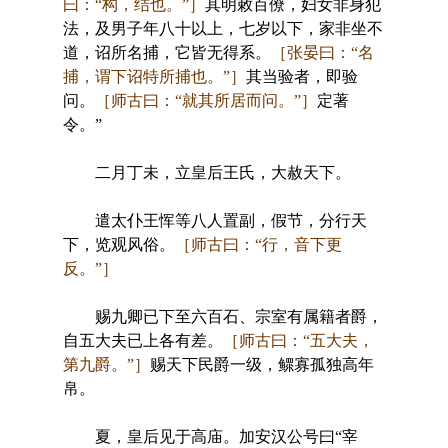
曰：“构，结也。”］
其明敕百僚，妇女非身犯
法，及男子年八十以上，七岁以下，家非坐不
道，诏所名捕，它皆无得系。
［张晏曰：“名
捕，谓下诏特所捕也。”］
其当验者，即验
问。
［师古曰：“就其所居而问。”］
定著
令。”
二月丁未，立皇后王氏，大赦天下。
遣太仆王恽等八人置副，假节，分行天
下，览观风俗。
［师古曰：“行，音下更
反。”］
赐九卿已下至六百石、宗室有属籍者爵，
自五大夫已上各有差。
［师古曰：“五大夫，
第九爵。”］
赐天下民爵一级，鳏寡孤独高年
帛。
夏，皇后见于高庙。加安汉公号曰“宰