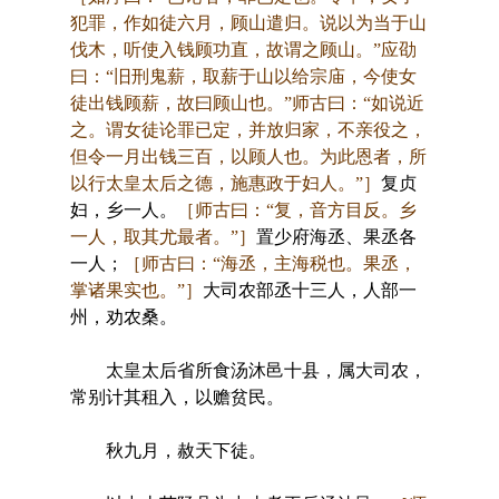
犯罪，作如徒六月，顾山遣归。说以为当于山
伐木，听使入钱顾功直，故谓之顾山。”应劭
曰：“旧刑鬼薪，取薪于山以给宗庙，今使女
徒出钱顾薪，故曰顾山也。”师古曰：“如说近
之。谓女徒论罪已定，并放归家，不亲役之，
但令一月出钱三百，以顾人也。为此恩者，所
以行太皇太后之德，施惠政于妇人。”］
复贞
妇，乡一人。
［师古曰：“复，音方目反。乡
一人，取其尤最者。”］
置少府海丞、果丞各
一人；
［师古曰：“海丞，主海税也。果丞，
掌诸果实也。”］
大司农部丞十三人，人部一
州，劝农桑。
太皇太后省所食汤沐邑十县，属大司农，
常别计其租入，以赡贫民。
秋九月，赦天下徒。