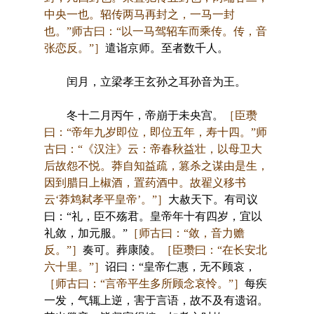
中央一也。轺传两马再封之，一马一封
也。”师古曰：“以一马驾轺车而乘传。传，音
张恋反。”］
遣诣京师。至者数千人。
闰月，立梁孝王玄孙之耳孙音为王。
冬十二月丙午，帝崩于未央宫。
［臣瓒
曰：“帝年九岁即位，即位五年，寿十四。”师
古曰：“《汉注》云：帝春秋益壮，以母卫大
后故怨不悦。莽自知益疏，篡杀之谋由是生，
因到腊日上椒酒，置药酒中。故翟义移书
云‘莽鸩弒孝平皇帝’。”］
大赦天下。有司议
曰：“礼，臣不殇君。皇帝年十有四岁，宜以
礼敛，加元服。”
［师古曰：“敛，音力赡
反。”］
奏可。葬康陵。
［臣瓒曰：“在长安北
六十里。”］
诏曰：“皇帝仁惠，无不顾哀，
［师古曰：“言帝平生多所顾念哀怜。”］
每疾
一发，气辄上逆，害于言语，故不及有遗诏。