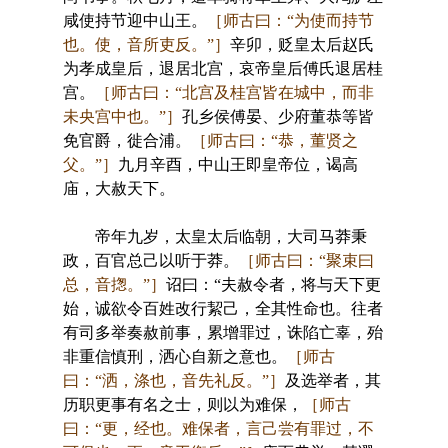
咸使持节迎中山王。
［师古曰：“为使而持节
也。使，音所吏反。”］
辛卯，贬皇太后赵氏
为孝成皇后，退居北宫，哀帝皇后傅氏退居桂
宫。
［师古曰：“北宫及桂宫皆在城中，而非
未央宫中也。”］
孔乡侯傅晏、少府董恭等皆
免官爵，徙合浦。
［师古曰：“恭，董贤之
父。”］
九月辛酉，中山王即皇帝位，谒高
庙，大赦天下。
帝年九岁，太皇太后临朝，大司马莽秉
政，百官总己以听于莽。
［师古曰：“聚束曰
总，音揔。”］
诏曰：“夫赦令者，将与天下更
始，诚欲令百姓改行絜己，全其性命也。往者
有司多举奏赦前事，累增罪过，诛陷亡辜，殆
非重信慎刑，洒心自新之意也。
［师古
曰：“洒，涤也，音先礼反。”］
及选举者，其
历职更事有名之士，则以为难保，
［师古
曰：“更，经也。难保者，言己尝有罪过，不