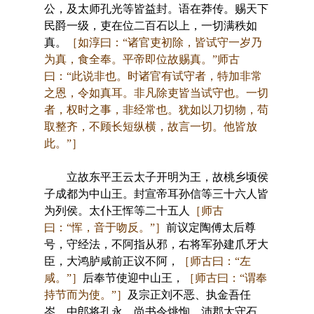
公，及太师孔光等皆益封。语在莽传。赐天下
民爵一级，吏在位二百石以上，一切满秩如
真。
［如淳曰：“诸官吏初除，皆试守一岁乃
为真，食全奉。平帝即位故赐真。”师古
曰：“此说非也。时诸官有试守者，特加非常
之恩，令如真耳。非凡除吏皆当试守也。一切
者，权时之事，非经常也。犹如以刀切物，苟
取整齐，不顾长短纵横，故言一切。他皆放
此。”］
立故东平王云太子开明为王，故桃乡顷侯
子成都为中山王。封宣帝耳孙信等三十六人皆
为列侯。太仆王恽等二十五人
［师古
曰：“恽，音于吻反。”］
前议定陶傅太后尊
号，守经法，不阿指从邪，右将军孙建爪牙大
臣，大鸿胪咸前正议不阿，
［师古曰：“左
咸。”］
后奉节使迎中山王，
［师古曰：“谓奉
持节而为使。”］
及宗正刘不恶、执金吾任
岑、中郎将孔永、尚书令烑恂、沛郡太守石