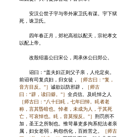
安汉公世子宇与帝外家卫氏有谋。宇下狱
死，诛卫氏。
四年春正月，郊祀高祖以配天，宗祀孝文
以配上帝。
改殷绍嘉公曰宋公，周承休公曰郑公。
诏曰：“盖夫妇正则父子亲，人伦定矣。
前诏有司复贞妇，归女徒，
［师古曰：“复，
音方目反。”］
诚欲以防邪辟，
［师古
曰：“辟，读曰僻。”］
全贞信。及眊悼之人
［师古曰：“八十曰眊，七年曰悼。眊者老
称，言其昬暗也。悼者，未成为人，于其死
亡，可哀悼也。眊，音莫报反。”］
刑罚所不
加，圣王之所制也。惟苛暴吏多拘系犯法者亲
属，妇女老弱，构怨伤化，百姓苦之。
［师古