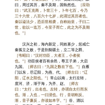
曰，周过其历，秦不及期，国埶然也。
［应劭
曰：“武王克商，卜世三十，卜年七百，今乃
三十六世，八百六十七岁，此谓过其历者也。
秦以谥法少，恐后世相袭，自称始皇，子曰二
世，欲以一迄万，今至子而亡，此之为不及期
也。”］
汉兴之初，海内新定，同姓寡少，惩戒亡
秦孤立之败，于是剖裂疆土，立二等之爵。
［韦昭曰：“汉封功臣，大者王，小者侯
也。”］
功臣侯者百有余邑，尊王子弟，大启
九国。
［师古曰：“九国之数在下也。”］
自雁
门以东，尽辽阳，为燕、代。
［师古曰：“辽
阳，辽水之阳也。”］
常山以南，太行左转，
度河、济，渐于海，为齐、赵。
［师古
曰：“太行，出名也。左转，亦谓自太行而东
也。渐，入也，一曰浸也。行，音胡刚反。
渐，音子廉反，亦读如本字。”］
谷、泗以