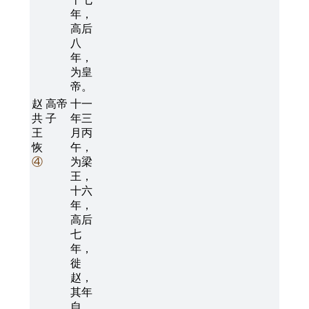
年，
高后
八
年，
为皇
帝。
赵
高帝
十一
共
子
年三
王
月丙
恢
午，
④
为梁
王，
十六
年，
高后
七
年，
徙
赵，
其年
自