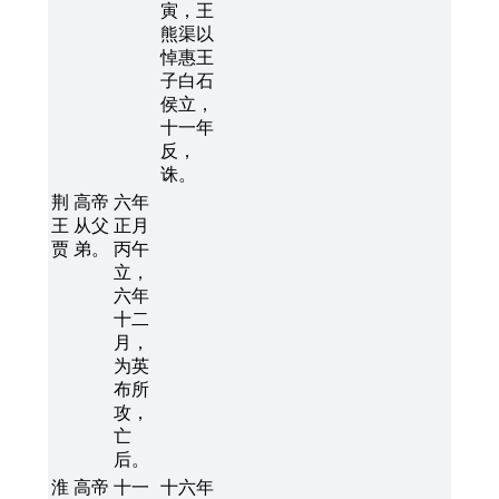
寅，王
熊渠以
悼惠王
子白石
侯立，
十一年
反，
诛。
荆
高帝
六年
王
从父
正月
贾
弟。
丙午
立，
六年
十二
月，
为英
布所
攻，
亡
后。
淮
高帝
十一
十六年