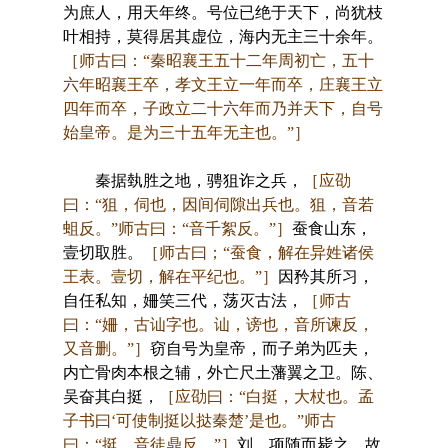
为庶人，用天年终。号位已绝于天下，尚犹枝
叶相持，莫得居其虚位，海内无主三十余年。
［师古曰：“秦昭襄王五十二年周初亡，五十
六年昭襄王卒，孝文王立一年而卒，庄襄王立
四年而卒，子政立二十六年而乃并天下，自号
始皇帝。是为三十五年无主也。”］
秦据埶胜之地，骋狙诈之兵，
［应劭
曰：“狙，伺也，因间伺隙出兵也。狙，音若
蛆反。”师古曰：“音千絮反。”］
蚕食山东，
壹切取胜。
［师古曰；“蚕食，解在异姓诸侯
王表。壹切，解在平纪也。”］
因矜其所习，
自任私知，姍笑三代，荡灭古法，
［师古
曰：“姍，古讪字也。讪，谤也，音所谏反，
又音删。”］
窃自号为皇帝，而子弟为匹夫，
内亡骨肉本根之辅，外亡尺土藩翼之卫。陈、
吴奋其白挺，
［应劭曰：“白挺，大杖也。孟
子书曰‘可使制挺以挞秦楚’是也。”师古
曰：“挺，音徒鼎反。”］
刘、项随而毙之。故