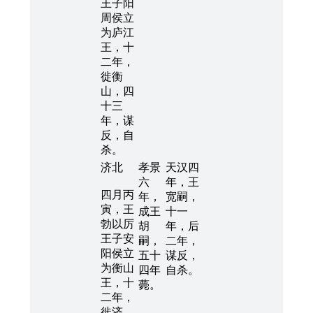
王子阳
周侯立
为庐江
王，十
二年，
徙衡
山，四
十三
年，谋
反，自
杀。
济北
孝景
天汉四
六
年，王
四月丙
年，
宽嗣，
寅，王
成王
十一
勃以厉
胡
年，后
王子安
嗣，
二年，
阳侯立
五十
谋反，
为衡山
四年
自杀。
王，十
薨。
二年，
徙济