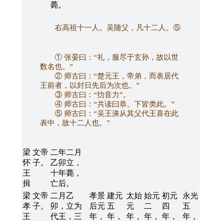
薨。
右高祖十一人。吴随父，凡十二人。⑤
① 张晏曰：“礼，服尽于玄孙，故以世
数名也。”
② 师古曰：“楚元王，帝弟，而表居代
王前者，以封日先后为次也。”
③ 师古曰：“扐音力”。
④ 师古曰：“共读曰恭。下皆类此。”
⑤ 师古曰：“吴王濞从其父代王喜在此
表中，故十二人也。”
梁
文帝
二年二月
怀
子。
乙卯立，
王
十年薨，
揖
亡后。
梁
文帝
二月乙
孝景
建元
太始
始元
初元
永光
孝
子。
卯，立为
后元
五
元
二
四
五
王
代王，三
年，
年，
年，
年，
年，
年，