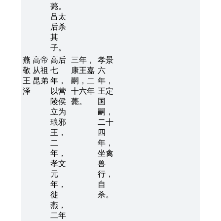
薨。
吕太
后杀
其
子。
燕
高帝
高后
三年，
孝景
敬
从祖
七
康王嘉
六
王
昆弟
年，
嗣，二
年，
泽
以营
十六年
王定
陵侯
薨。
国
立为
嗣，
琅邪
二十
王，
四
二
年，
年，
坐禽
孝文
兽
元
行，
年，
自
徙
杀。
燕，
二年