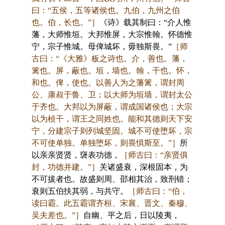
曰：“五侯，五等诸侯也。九伯，九州之伯
也。伯，长也。”］
《诗》载其制曰：“介人惟
藩，大师惟垣。大邦惟屏，大宗惟翰。怀德惟
宁，宗子惟城。母俾城坏，毋独斯畏。”
［师
古曰：“《大雅》板之诗也。介，善也。藩，
篱也。屏，蔽也。垣，墙也。翰，干也。怀，
和也。俾，使也。以善人为之藩篱，谓封周
公、康叔于鲁、卫；以大师为垣墙，谓封太公
于齐也。大邦以为屏蔽，谓成国诸侯也；大宗
以为桢干，谓王之同姓也。能和其德则天下安
宁，分建宗子则列城坚固。城不可使堕坏，宗
不可使单独。单独堕坏，则畏惧斯至。”］
所
以亲亲贤贤，襃表功德，
［师古曰：“亲贤俱
封，功德并建。”］
关诸盛衰，深根固本，为
不可拔者也。故盛则周、邵相其治，致刑错；
衰则五伯扶其弱，与共守。
［师古曰：“伯，
读曰霸。此五霸谓齐桓、宋襄、晋文、秦穆、
吴夫差也。”］
自幽、平之后，日以陵夷，