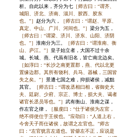
析。自此以来，齐分为七
［师古曰：“谓齐、
城阳、济北、济南、淄川、胶西、胶东
也。”］
赵分为六，
［师古曰：“谓赵、平原、
真定、中山、广川、河间也。”］
梁分为五，
［师古曰：“谓梁、济川、济东、山阳、济阴
也。”］
淮南分为三。
［师古曰：“谓淮南、衡
山、庐江。”］
皇子始立者，大国不过十余
城。长城、燕、代虽有旧名，皆亡南北边矣。
［如淳曰：“长沙之南更置郡，燕、代以北更
置缘边郡。其所有饶利、兵马、器械，三国皆
失之矣。”］
景遭七国之难，抑损诸侯，减黜
其官。
［师古曰：“谓改丞相曰相，省御史大
夫、廷尉、少府、宗正、博士，损大夫、谒者
诸官长丞员等也。”］
武有衡山、淮南之谋，
作左官之律，
［服虔曰：“仕于诸侯为左官，
绝不得使仕于王侯也。”应劭曰：“人道上右，
今舍天子而仕诸侯，故谓之左官也。”师古
曰：“左官犹言左道也。皆僻左不正，应说是