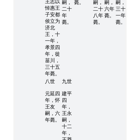
王志以
嗣，
薨。
嗣，
嗣，
嗣，
悼惠王
二十
二十
六年
三十
子安都
年
八年
薨。
一年
侯立为
薨。
薨。
薨。
济北
王，十
一年，
孝景四
年，徙
菑川，
三十五
年薨。
八世
九世
元延四
建平
年，怀
四
王友
年，
嗣，六
王永
年薨。
嗣，
十二
年，
王莽