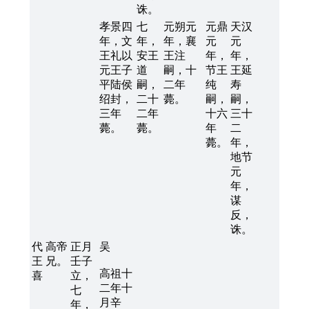
诛。
孝景四
七
元朔元
元鼎
天汉
年，文
年，
年，襄
元
元
王礼以
安王
王注
年，
年，
元王子
道
嗣，十
节王
王延
平陆侯
嗣，
二年
纯
寿
绍封，
二十
薨。
嗣，
嗣，
三年
二年
十六
三十
薨。
薨。
年
二
薨。
年，
地节
元
年，
谋
反，
诛。
代
高帝
正月
吴
王
兄。
壬子
高祖十
喜
立，
二年十
七
月辛
年，