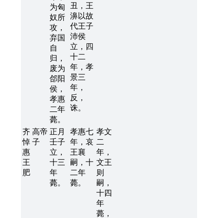
丑，王
为匈
濞以故
奴所
代王子
攻，
沛侯
弃国
立，四
自
十二
归，
年，孝
废为
景三
郃阳
年，
侯，
反，
孝惠
诛。
二年
薨。
齐
高帝
正月
孝惠七
孝文
悼
子
壬子
年，哀
二
惠
立，
王襄
年，
王
十三
嗣，十
文王
肥
年
二年
则
薨。
薨。
嗣，
十四
年
薨，