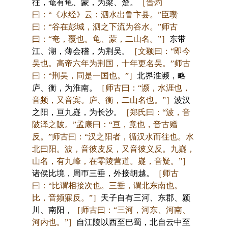
往，奄有龟、蒙，为梁、楚。
［晋灼
曰：“《水经》云：泗水出鲁卞县。”臣瓒
曰：“谷在彭城，泗之下流为谷水。”师古
曰：“奄，覆也。龟、蒙，二山名。”］
东带
江、湖，薄会稽，为荆吴。
［文颖曰：“即今
吴也。高帝六年为荆国，十年更名吴。”师古
曰：“荆吴，同是一国也。”］
北界淮濒，略
庐、衡，为淮南。
［师古曰：“濒，水涯也，
音频，又音宾。庐、衡，二山名也。”］
波汉
之阳，亘九嶷，为长沙。
［郑氏曰：“波，音
陂泽之陂。”孟康曰：“亘，竟也，音古赠
反。”师古曰：“汉之阳者，循汉水而往也。水
北曰阳。波，音彼皮反，又音彼义反。九嶷，
山名，有九峰，在零陵营道。嶷，音疑。”］
诸侯比境，周帀三垂，外接胡越。
［师古
曰：“比谓相接次也。三垂，谓北东南也。
比，音频寐反。”］
天子自有三河、东郡、颍
川、南阳，
［师古曰：“三河，河东、河南、
河内也。”］
自江陵以西至巴蜀，北自云中至