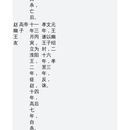
杀，
亡
后。
赵
高帝
十一
孝文元
幽
子
年三
年，王
王
月丙
遂以幽
友
寅，
王子绍
立为
封，二
淮阳
十六
王，
年，孝
二
景三
年，
年，
徙
反，
赵，
诛。
十四
年，
高后
七
年，
自
杀。