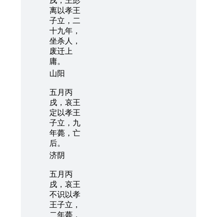
戌，王彭
离以孝王
子立，二
十九年，
坐杀人，
废迁上
庸。
山阳
五月丙
戌，哀王
定以孝王
子立，九
年薨，亡
后。
济阴
五月丙
戌，哀王
不识以孝
王子立，
二年薨，