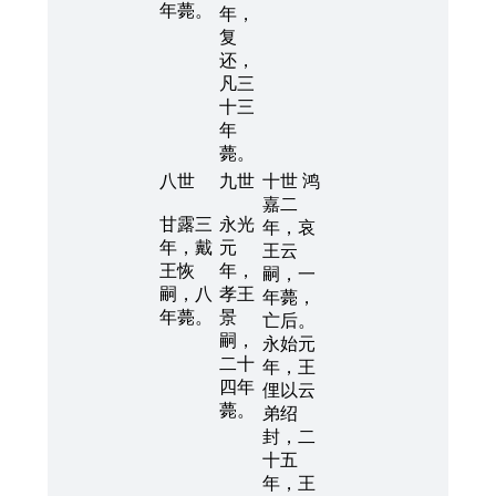
年薨。
年，
复
还，
凡三
十三
年
薨。
八世
九世
十世 鸿
嘉二
甘露三
永光
年，哀
年，戴
元
王云
王恢
年，
嗣，一
嗣，八
孝王
年薨，
年薨。
景
亡后。
嗣，
永始元
二十
年，王
四年
俚以云
薨。
弟绍
封，二
十五
年，王