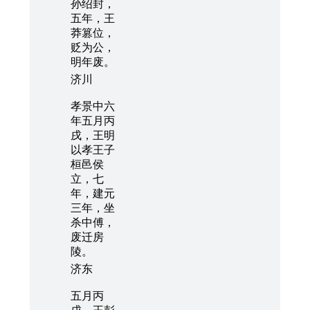
孙绍封，
五年，王
莽篡位，
贬为公，
明年废。
济川
孝景中六
年五月丙
戌，王明
以孝王子
桓邑侯
立，七
年，建元
三年，坐
杀中傅，
废迁房
陵。
济东
五月丙