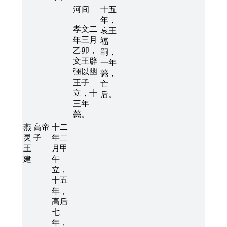
河间
十五
年，
孝文二
哀王
年三月
福
乙卯，
嗣，
文王辟
一年
彊以幽
薨，
王子
亡
立，十
后。
三年
薨。
燕
高帝
十二
灵
子
年二
王
月甲
建
午
立，
十五
年，
高后
七
年，