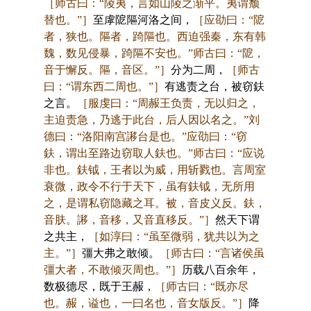
［师古曰：“陵夷，言如山陵之渐平。夷谓颓
替也。”］
至虖阸䧢河洛之间，
［应劭曰：“阸
者，狭也。䧢者，踦䧢也。西迫强秦，东有韩
魏，数见侵暴，踦䧢不安也。”师古曰：“阸，
音于懈反。䧢，音区。”］
分为二周，
［师古
曰：“谓东西二周也。”］
有逃责之台，被窃鈇
之言。
［服虔曰：“周赧王负责，无以归之，
主迫责急，乃逃于此台，后人因以名之。”刘
德曰：“洛阳南宫謻台是也。”应劭曰：“窃
鈇，谓出至路边窃取人鈇也。”师古曰：“应说
非也。鈇钺，王者以为威，用斩戮也。言周室
衰微，政令不行于天下，虽有鈇钺，无所用
之，是谓私窃隐藏之耳。被，音皮义反。鈇，
音肤。謻，音移，又音直移反。”］
然天下谓
之共主，
［如淳曰：“虽至微弱，犹共以为之
主。”］
彊大弗之敢倾。
［师古曰：“言诸侯虽
彊大者，不敢倾灭周也。”］
历载八百余年，
数极德尽，既于王赧，
［师古曰：“既亦尽
也。赧，谥也，一曰名也，音女版反。”］
降