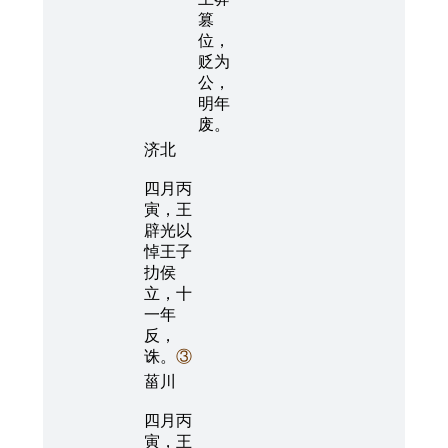
篡
位，
贬为
公，
明年
废。
济北
四月丙
寅，王
辟光以
悼王子
扐侯
立，十
一年
反，
诛。
③
菑川
四月丙
寅，王