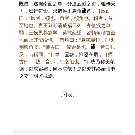
既成，遂据南面之尊，分遣五威之吏，驰传天
下，班行符命。汉诸侯王厥角
首，
［应劭
曰：“厥者，顿也。角者，頟角也。稽者，首
至地也。言王莽渐渍威福日久，亦值汉之单
弱，王侯见莽篡弒，莫敢怨望，皆顿角稽首至
地而上其玺绶也。”晋灼曰：“厥犹竖也，叩头
则额角竖。”师古曰：“应说是也。
，音口礼
反，与稽同。”］
奉上玺韍，惟恐在后，
［师
古曰：“韍，音弗，玺之组也。”］
或乃称美颂
德，以求容媚，岂不哀哉！是以究其终始彊弱
之变，明监戒焉。
〔附表〕