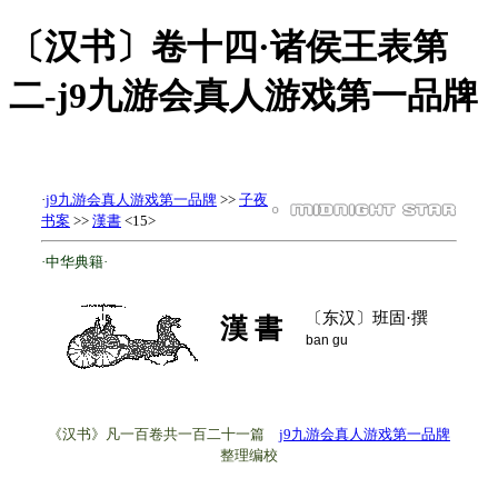
〔汉书〕卷十四·诸侯王表第
二-j9九游会真人游戏第一品牌
·
j9九游会真人游戏第一品牌
>>
子夜
书案
>>
漢書
<15>
·中华典籍·
〔东汉〕班固·撰
漢 書
ban gu
《汉书》凡一百卷共一百二十一篇
j9九游会真人游戏第一品牌
整理编校