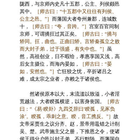
陇西，与京师内史凡十五郡，公主、列侯颇邑
其中。
［师古曰：“十五郡中又往往有列侯、
公主之邑。”］
而藩国大者夸州兼郡，连城数
十，
［师古曰：“夸，音跨。”］
宫室百官同制
京师，可谓撟抂过其正矣。
［师古曰：“撟与
矫同。抂，曲也。正曲曰矫。言矫秦孤立之败
而大封子弟，过于强盛，有失中也。”］
虽
然，高祖创业，日不暇给，孝惠享国又浅，高
后女主摄位，而海内晏如，
［师古曰：“晏
如，安然也。”］
亡狂狡之忧，卒折诸吕之
难，成太宗之业者，亦赖之于诸侯也。
然诸侯原本以大，末流滥以致溢，小者淫
荒越法，大者睽孤横逆，以害身丧国。
［师古
曰：“《易·睽卦》九四爻辞曰‘睽孤，见豕负
涂’。睽孤，乖刺之意。睽，音工携反。”］
故
文帝采贾生之议分齐、赵，景帝用鼂错之计削
吴、楚。武帝施主父之册，下推恩之令，使诸
侯王得分户邑以封子弟，不行黜陟，而藩国自