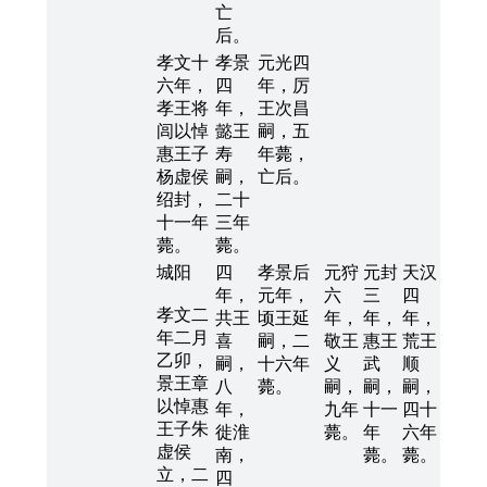
亡
后。
孝文十
孝景
元光四
六年，
四
年，厉
孝王将
年，
王次昌
闾以悼
懿王
嗣，五
惠王子
寿
年薨，
杨虚侯
嗣，
亡后。
绍封，
二十
十一年
三年
薨。
薨。
城阳
四
孝景后
元狩
元封
天汉
年，
元年，
六
三
四
孝文二
共王
顷王延
年，
年，
年，
年二月
喜
嗣，二
敬王
惠王
荒王
乙卯，
嗣，
十六年
义
武
顺
景王章
八
薨。
嗣，
嗣，
嗣，
以悼惠
年，
九年
十一
四十
王子朱
徙淮
薨。
年
六年
虚侯
南，
薨。
薨。
立，二
四