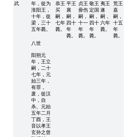
武
年，徙为
恭王
平王
贞王
敬王
夷王
荒王
淮阳王，
买
襄
毋伤
定国
遂
嘉
十年，徙
嗣，
嗣，
嗣，
嗣，
嗣，
嗣，
梁，三十
七年
四十
十一
四十
六年
十五
五年薨。
薨。
年
年
年
薨。
年
薨。
薨。
薨。
薨。
八世
阳朔元
年，王立
嗣，二十
七年，元
始三年，
有罪，
废，徙汉
中，自
杀。元始
五年二月
丁酉，王
音以孝王
玄孙之曾