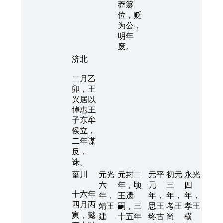
莽篡
位，贬
为公，
明年
废。
济北
二月乙
卯，王
兴居以
悼惠王
子东牟
侯立，
二年谋
反，
诛。
菑川
元光
元封二
元平
初元
永光
六
年，顷
元
三
四
十六年
年，
王遗
年，
年，
年，
四月丙
靖王
嗣，三
思王
考王
孝王
寅，懿
建
十五年
终古
尚
横