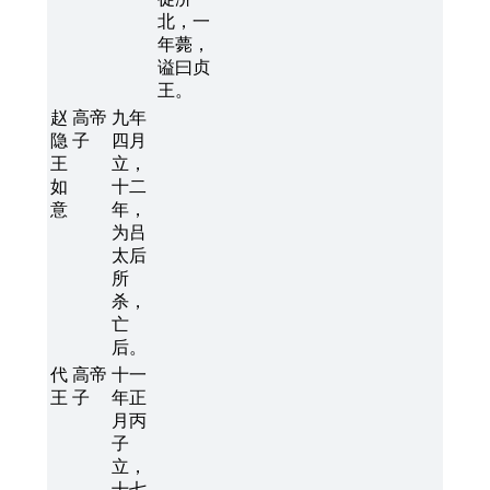
北，一
年薨，
谥曰贞
王。
赵
高帝
九年
隐
子
四月
王
立，
如
十二
意
年，
为吕
太后
所
杀，
亡
后。
代
高帝
十一
王
子
年正
月丙
子
立，
十七