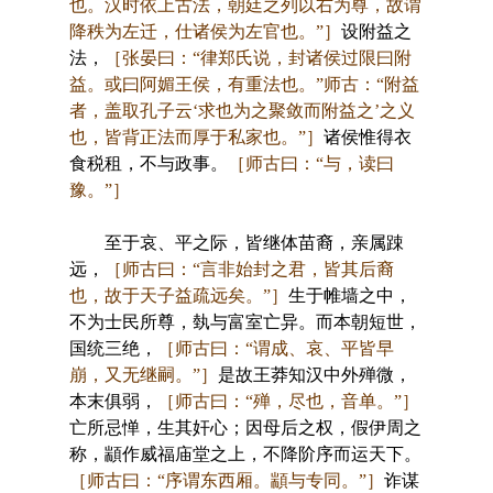
也。汉时依上古法，朝廷之列以右为尊，故谓
降秩为左迁，仕诸侯为左官也。”］
设附益之
法，
［张晏曰：“律郑氏说，封诸侯过限曰附
益。或曰阿媚王侯，有重法也。”师古：“附益
者，盖取孔子云‘求也为之聚敛而附益之’之义
也，皆背正法而厚于私家也。”］
诸侯惟得衣
食税租，不与政事。
［师古曰：“与，读曰
豫。”］
至于哀、平之际，皆继体苗裔，亲属踈
远，
［师古曰：“言非始封之君，皆其后裔
也，故于天子益疏远矣。”］
生于帷墙之中，
不为士民所尊，埶与富室亡异。而本朝短世，
国统三绝，
［师古曰：“谓成、哀、平皆早
崩，又无继嗣。”］
是故王莽知汉中外殚微，
本末俱弱，
［师古曰：“殚，尽也，音单。”］
亡所忌惮，生其奸心；因母后之权，假伊周之
称，顓作威福庙堂之上，不降阶序而运天下。
［师古曰：“序谓东西厢。顓与专同。”］
诈谋