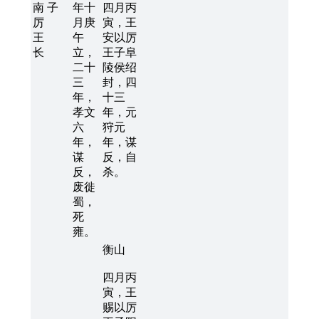
南
子
年十
四月丙
厉
月庚
寅，王
王
午
安以厉
长
立，
王子阜
二十
陵侯绍
三
封，四
年，
十三
孝文
年，元
六
狩元
年，
年，谋
谋
反，自
反，
杀。
废徙
蜀，
死
雍。
衡山
四月丙
寅，王
赐以厉