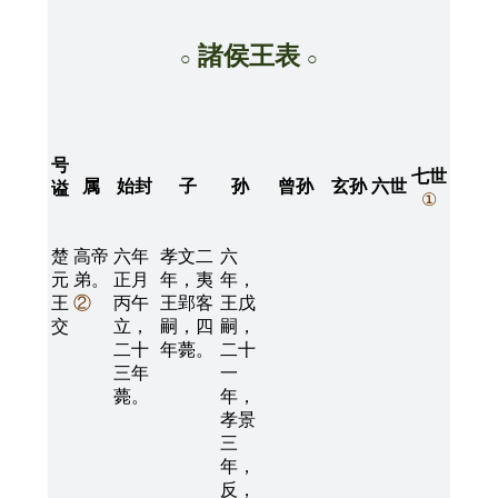
諸侯王表
○
○
号
七世
属
始封
子
孙
曾孙
玄孙
六世
谥
①
楚
高帝
六年
孝文二
六
元
弟。
正月
年，夷
年，
王
②
丙午
王郢客
王戊
交
立，
嗣，四
嗣，
二十
年薨。
二十
三年
一
薨。
年，
孝景
三
年，
反，