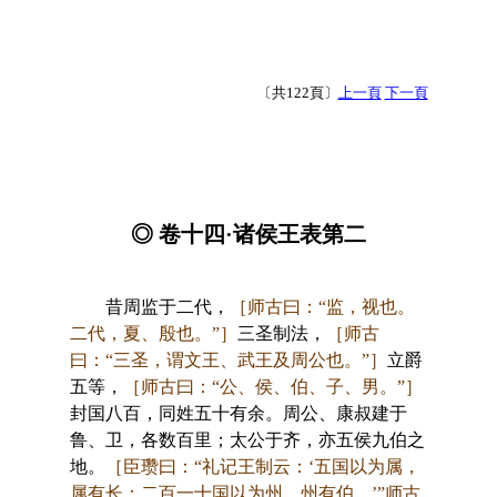
〔共122頁〕
上一頁
下一頁
◎ 卷十四·诸侯王表第二
昔周监于二代，
［师古曰：“监，视也。
二代，夏、殷也。”］
三圣制法，
［师古
曰：“三圣，谓文王、武王及周公也。”］
立爵
五等，
［师古曰：“公、侯、伯、子、男。”］
封国八百，同姓五十有余。周公、康叔建于
鲁、卫，各数百里；太公于齐，亦五侯九伯之
地。
［臣瓒曰：“礼记王制云：‘五国以为属，
属有长；二百一十国以为州，州有伯。’”师古