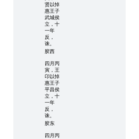
贤以悼
惠王子
武城侯
立，十
一年
反，
诛。
胶西
四月丙
寅，王
卬以悼
惠王子
平昌侯
立，十
一年
反，
诛。
胶东
四月丙