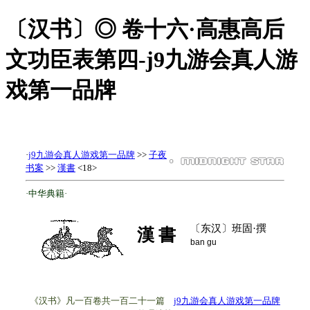
〔汉书〕◎ 卷十六·高惠高后
文功臣表第四-j9九游会真人游
戏第一品牌
·
j9九游会真人游戏第一品牌
>>
子夜
书案
>>
漢書
<18>
·中华典籍·
〔东汉〕班固·撰
漢 書
ban gu
《汉书》凡一百卷共一百二十一篇
j9九游会真人游戏第一品牌