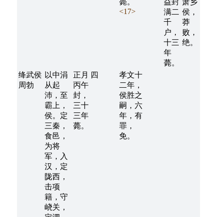
薨。
益封
萧乡
<17>
满二
侯，
千
莽
户，
败，
十三
绝。
年
薨。
绛武侯
以中涓
正月
四
孝文十
周勃
从起
丙午
二年，
沛，至
封，
侯胜之
霸上，
三十
嗣，六
侯。定
三年
年，有
三秦，
薨。
罪，
食邑，
免。
为将
军，入
汉，定
陇西，
击项
籍，守
峣关，