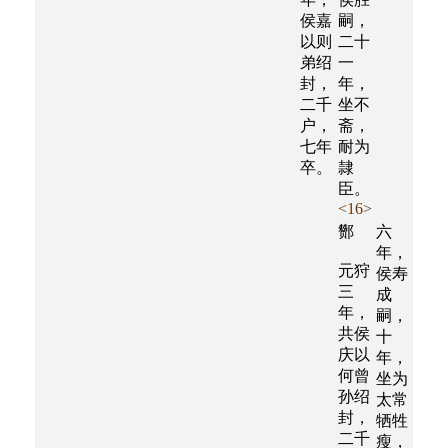
侯嘉
嗣，
以则
二十
弟绍
一
封，
年，
二千
坐不
户，
斋，
七年
耐为
卒。
隷
臣。
<16>
酂
六
年，
元狩
侯寿
三
成
年，
嗣，
共侯
十
庆以
年，
何曾
坐为
孙绍
太常
封，
牺牲
二千
瘦，