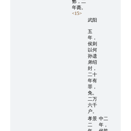
酂，二
年薨。
<15>
武阳
五
年，
侯则
以何
孙遗
弟绍
封，
二十
年有
罪，
免。
二万
六千
户。
孝景
中二
二
年，
年，
侯胜