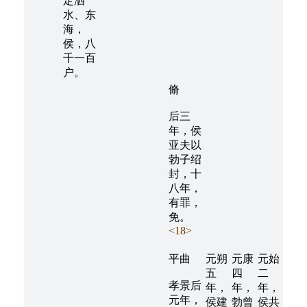
定泗
水、东
海，
侯，八
千一百
户。
脩
后三
年，侯
亚夫以
勃子绍
封，十
八年，
有罪，
免。
<18>
平曲
元朔
元康
元始
五
四
二
孝景后
年，
年，
年，
元年，
侯建
勃曾
侯共