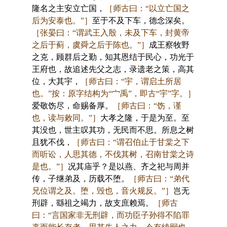
隆名之主安立亡国，
［师古曰：“以立亡国之
后为安泰也。”］
至于不及下车，德念深矣。
［张晏曰：“谓武王入殷，未及下车，封黄帝
之后于蓟，虞舜之后于陈也。”］
成王察牧野
之克，顾群后之勤，知其恩结于民心，功光于
王府也，故追述先父之志，录遗老之策，高其
位，大其宇，
［师古曰：“宇，谓启土所居
也。”按：原字结构为“宀禹”，即古“宇”字。］
爱敬饬尽，命赐备厚。
［师古曰：“饬，谨
也，读与敕同。”］
大孝之隆，于是为至。至
其没也，世主叹其功，无民而不思。所息之树
且犹不伐，
［师古曰：“谓召伯止于甘棠之下
而听讼，人思其德，不伐其树，召南甘棠之诗
是也。”］
况其庙乎？是以燕、齐之祀与周并
传，子继弟及，历载不堕。
［师古曰：“弟代
兄位谓之及。堕，毁也，音火规反。”］
岂无
刑辟，繇祖之竭力，故支庶赖焉。
［师古
曰：“言国家非无刑辟，而功臣子孙得不陷罪