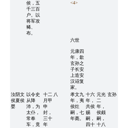
<4>
侯，五
千三百
户。以
将军攻
豨、
布。
六世
元康四
年，歙
玄孙之
子长安
上造安
汉诏复
家。
汝阴文
以令史
十二
八
孝文九
十六
元光
玄孙
侯夏侯
从降
月甲
年，夷
年，
二
婴
沛，为
申
侯灶
共侯
年，
太仆，
封，
嗣，七
赐
侯颇
常奉
三十
年薨。
嗣，
嗣，
车，竟
年
四十
十八