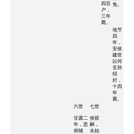
四百
免。
户，
三年
薨。
地节
四
年，
安侯
建世
以何
玄孙
绍
封，
十四
年
薨。
六世
七世
甘露二
侯获
年，思
嗣，
侯辅
永始