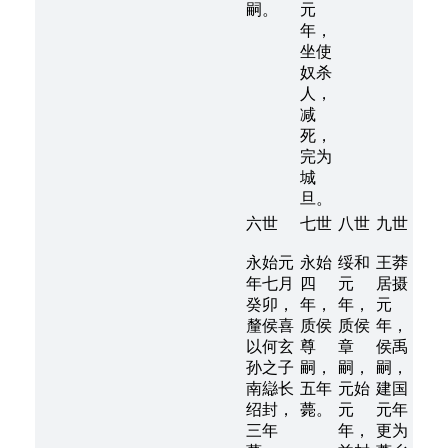
嗣。
元
年，
坐使
奴杀
人，
减
死，
完为
城
旦。
六世
七世
八世
九世
永始元
永始
绥和
王莽
年七月
四
元
居摄
癸卯，
年，
年，
元
釐侯喜
质侯
质侯
年，
以何玄
尊
章
侯禹
孙之子
嗣，
嗣，
嗣，
南䜌长
五年
元始
建国
绍封，
薨。
元
元年
三年
年，
更为