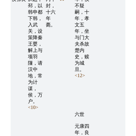
邳，以
封，
不疑
韩申都
十六
嗣，十
下韩，
年
年，孝
入武
薨。
文五
关，设
年，坐
策降秦
与门大
王婴，
夫杀故
解上与
楚内
项羽
史，赎
隟，请
为城
汉中
旦。
<12>
地，常
为计
谋，
侯，万
户。
<10>
六世
元康四
年，良