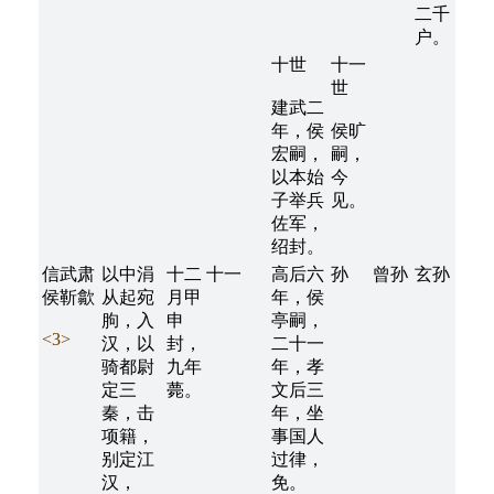
二千
户。
十世
十一
世
建武二
年，侯
侯旷
宏嗣，
嗣，
以本始
今
子举兵
见。
佐军，
绍封。
信武肃
以中涓
十二
十一
高后六
孙
曾孙
玄孙
侯靳歙
从起宛
月甲
年，侯
朐，入
申
亭嗣，
<3>
汉，以
封，
二十一
骑都尉
九年
年，孝
定三
薨。
文后三
秦，击
年，坐
项籍，
事国人
别定江
过律，
汉，
免。