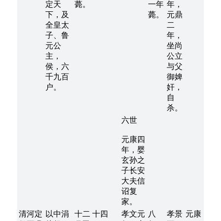
定天
薨。
一年
年，
下，及
薨。
元鼎
全皇太
二
子、鲁
年，
元公
坐尚
主，
公立
侯，六
与父
千九百
御婢
户。
奸，
自
杀。
六世
元康四
年，婴
玄孙之
子长安
大夫信
诏复
家。
清河定
以中涓
十二
十四
孝文元
八
孝景
元康