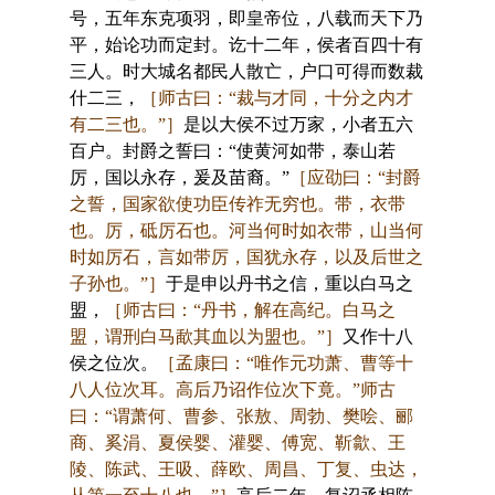
号，五年东克项羽，即皇帝位，八载而天下乃
平，始论功而定封。讫十二年，侯者百四十有
三人。时大城名都民人散亡，户口可得而数裁
什二三，
［师古曰：“裁与才同，十分之内才
有二三也。”］
是以大侯不过万家，小者五六
百户。封爵之誓曰：“使黄河如带，泰山若
厉，国以永存，爰及苗裔。”
［应劭曰：“封爵
之誓，国家欲使功臣传祚无穷也。带，衣带
也。厉，砥厉石也。河当何时如衣带，山当何
时如厉石，言如带厉，国犹永存，以及后世之
子孙也。”］
于是申以丹书之信，重以白马之
盟，
［师古曰：“丹书，解在高纪。白马之
盟，谓刑白马歃其血以为盟也。”］
又作十八
侯之位次。
［孟康曰：“唯作元功萧、曹等十
八人位次耳。高后乃诏作位次下竟。”师古
曰：“谓萧何、曹参、张敖、周勃、樊哙、郦
商、奚涓、夏侯婴、灌婴、傅宽、靳歙、王
陵、陈武、王吸、薛欧、周昌、丁复、虫达，