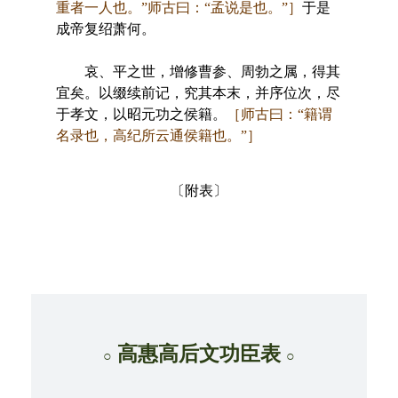
重者一人也。”师古曰：“孟说是也。”］
于是
成帝复绍萧何。
哀、平之世，增修曹参、周勃之属，得其
宜矣。以缀续前记，究其本末，并序位次，尽
于孝文，以昭元功之侯籍。
［师古曰：“籍谓
名录也，高纪所云通侯籍也。”］
〔附表〕
高惠高后文功臣表
○
○