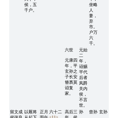
侯，五
坐略
千户。
人
妻，
弃
市。
户万
六
千。
六世
元始
二
元康四
年，
年，平
诏赐
玄孙之
平代
子长安
后者
簪褭莫
凤爵
诏复
关内
家。
侯，
不言
世。
留文成
以厩将
正月
六十二
高后三
孙
曾孙
玄孙
<11>
侯张良
从起下
丙午
年，侯