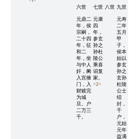
六世
七世
八世
九世
元鼎二
元康
元寿
年，侯
四
二年
宗嗣，
年，
五月
二十四
参玄
甲
年，征
孙之
子，
和二
孙杜
侯本
年，坐
陵公
始以
与中人
乘喜
参玄
奸，阑
诏复
孙之
入宫掖
家。
玄孙
<2>
门，入
杜陵
财赎完
公士
为城
绍
旦。户
封，
二万三
千
千。
户，
元始
元年
益满