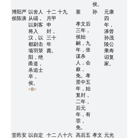
侯。
博阳严
以舍人
十二
十九
塞
孙
元康
侯陈濞
从碭，
月甲
四
孝文后
以刺客
申
年，
三年，
将入
封，
濞曾
侯始
汉，以
三十
孙茂
嗣，九
都尉击
年
陵公
年，坐
项羽荥
薨。
乘寿
谋杀
阳，绝
诏复
人，会
甬道，
家。
赦，
杀追士
免。孝
卒，
景中五
侯。
年，始
<8>
复封，
二年，
后元
年，有
罪，
免。
堂邑安
以自定
十二
八十六
高后五
孝文
元光