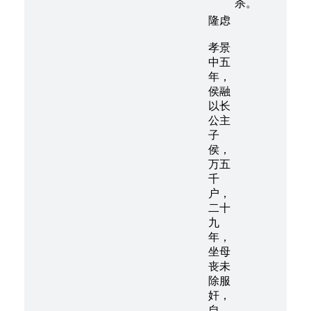
杀。
隆虑
孝景
中五
年，
侯融
以长
公主
子
侯，
万五
千
户，
二十
九
年，
坐母
丧未
除服
奸，
自