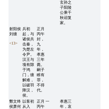
玄孙之
子阳陵
公乘千
秋诏复
家。
射阳侯
兵初
正月
刘缠
起，与
丙午
诸侯共
封，
<13>
击秦，
九
为楚左
年，
令尹。
孝惠
汉王与
三年
项有隙
薨。
于鸿
嗣子
门，缠
睢有
解难，
罪，
以破羽
不得
降汉，
代。
侯。
酂文终
以客初
正月
一
孝惠三
侯萧何
从入
丙午
年，哀