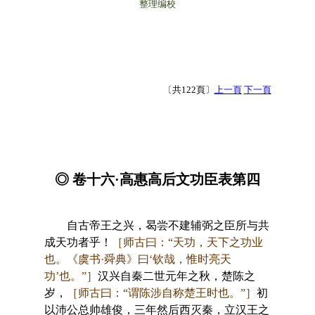
整理编校
〔共122頁〕
上一頁
下一頁
◎ 卷十六·高惠高后文功臣表第四
自古帝王之兴，曷尝不建辅弼之臣所与共
成天功者乎！
［师古曰：“天功，天下之功业
也。《虞书·舜典》曰‘钦哉，惟时亮天
功’也。”］
汉兴自秦二世元年之秋，楚陈之
岁，
［师古曰：“谓陈涉自称楚王时也。”］
初
以沛公总帅雄俊，三年然后西灭秦，立汉王之