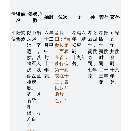
号谥姓
侯状户
始封
位次
子
孙
曾孙
玄孙
名
数
平阳懿
以中涓
六年
孟康
孝惠六
孝文
孝景
元光
侯曹参
从起
十二
曰：“曹
年，靖
后四
四
五
沛，至
月甲
参位第
侯窋
年，
年，
年，
霸上，
申
二而表
嗣，二
简侯
夷侯
共侯
侯。以
封，
在首，
十九年
奇
时
襄
将军入
十二
萧何位
薨。
嗣，
嗣，
嗣，
汉，以
年
第一而
七年
二十
十六
假左丞
薨。
表在十
薨。
三年
年
相定
三，表
薨。
薨。
魏、
以封前
齐，以
后故
右丞
也。”
相，
侯，万
六百
户。
<1>