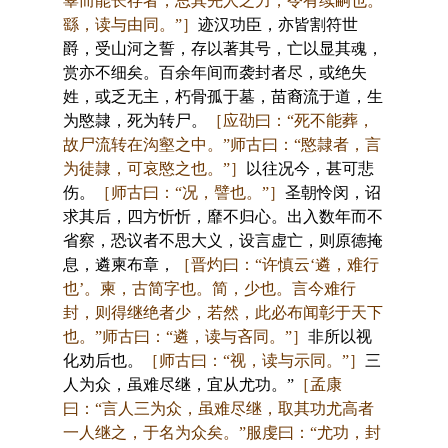
辜而能长存者，思其先人之力，令有续嗣也。
繇，读与由同。”］
迹汉功臣，亦皆割符世
爵，受山河之誓，存以著其号，亡以显其魂，
赏亦不细矣。百余年间而袭封者尽，或绝失
姓，或乏无主，朽骨孤于墓，苗裔流于道，生
为愍隷，死为转尸。
［应劭曰：“死不能葬，
故尸流转在沟壑之中。”师古曰：“愍隷者，言
为徒隷，可哀愍之也。”］
以往况今，甚可悲
伤。
［师古曰：“况，譬也。”］
圣朝怜闵，诏
求其后，四方忻忻，靡不归心。出入数年而不
省察，恐议者不思大义，设言虚亡，则原德掩
息，遴柬布章，
［晋灼曰：“许慎云‘遴，难行
也’。柬，古简字也。简，少也。言今难行
封，则得继绝者少，若然，此必布闻彰于天下
也。”师古曰：“遴，读与吝同。”］
非所以视
化劝后也。
［师古曰：“视，读与示同。”］
三
人为众，虽难尽继，宜从尤功。”
［孟康
曰：“言人三为众，虽难尽继，取其功尤高者
一人继之，于名为众矣。”服虔曰：“尤功，封