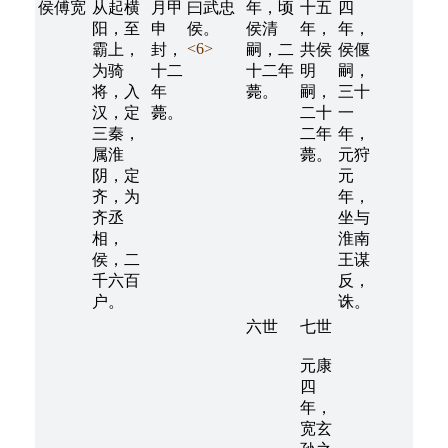
侯傅宽
从起横
月甲
曰武忠
年，顷
十五
四
阳，至
申
侯。
侯清
年，
年，
<6>
霸上，
封，
嗣，二
共侯
侯偃
为骑
十二
十二年
明
嗣，
将，入
年
薨。
嗣，
三十
汉，定
薨。
二十
一
三秦，
二年
年，
属淮
薨。
元狩
阴，定
元
齐，为
年，
齐丞
坐与
相，
淮南
侯，二
王谋
千六百
反，
户。
诛。
六世
七世
元康
四
年，
宽玄