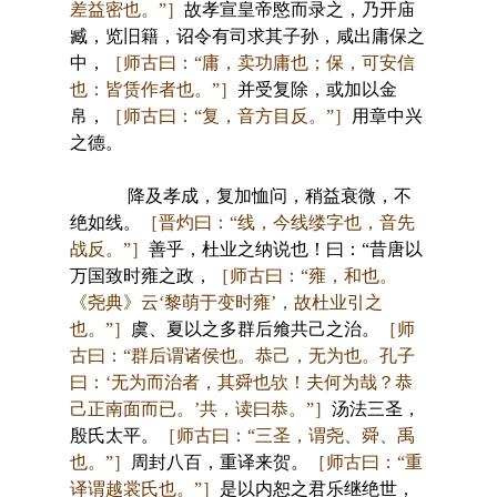
差益密也。”］
故孝宣皇帝愍而录之，乃开庙
臧，览旧籍，诏令有司求其子孙，咸出庸保之
中，
［师古曰：“庸，卖功庸也；保，可安信
也：皆赁作者也。”］
并受复除，或加以金
帛，
［师古曰：“复，音方目反。”］
用章中兴
之德。
降及孝成，复加恤问，稍益衰微，不
绝如线。
［晋灼曰：“线，今线缕字也，音先
战反。”］
善乎，杜业之纳说也！曰：“昔唐以
万国致时雍之政，
［师古曰：“雍，和也。
《尧典》云‘黎萌于变时雍’，故杜业引之
也。”］
虞、夏以之多群后飨共己之治。
［师
古曰：“群后谓诸侯也。恭己，无为也。孔子
曰：‘无为而治者，其舜也欤！夫何为哉？恭
己正南面而已。’共，读曰恭。”］
汤法三圣，
殷氏太平。
［师古曰：“三圣，谓尧、舜、禹
也。”］
周封八百，重译来贺。
［师古曰：“重
译谓越裳氏也。”］
是以内恕之君乐继绝世，