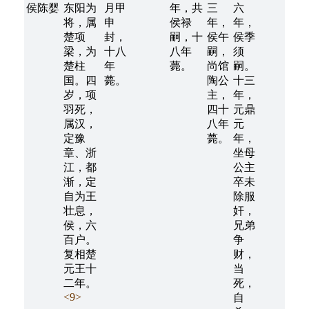
侯陈婴
东阳为
月甲
年，共
三
六
将，属
申
侯禄
年，
年，
楚项
封，
嗣，十
侯午
侯季
梁，为
十八
八年
嗣，
须
楚柱
年
薨。
尚馆
嗣。
国。四
薨。
陶公
十三
岁，项
主，
年，
羽死，
四十
元鼎
属汉，
八年
元
定豫
薨。
年，
章、浙
坐母
江，都
公主
渐，定
卒未
自为王
除服
壮息，
奸，
侯，六
兄弟
百户。
争
复相楚
财，
元王十
当
二年。
死，
<9>
自