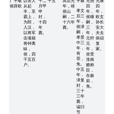
广平敬
以舍人
十二
十五
高后元
平棘
元朔
元康
侯薛欧
从起
月甲
年，靖
四
四
孝文
丰，至
申
侯山
年，
年，
后三
霸上，
封，
嗣，二
侯穰
欧玄
年，
为郎，
十四
十六年
嗣，
孙长
侯泽
入汉，
年
薨。
三
安大
嗣，
以将军
薨。
年，
夫去
孝景
击项籍
元狩
病诏
中三
将钟离
元
复
年，
眛，
年，
家。
有
侯，四
坐受
罪，
千五百
淮南
免。
户。
赂称
中五
臣，
年，
在赦
泽复
前，
封，
免。
三十
三年
薨，
谥曰
节