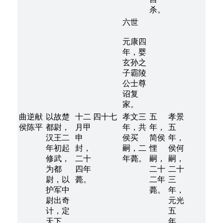
杀。
六世
元康四
年，婴
玄孙之
子霸陵
公士尊
诏复
家。
曲逆献
以故楚
十二
四十七
孝文三
五
孝景
侯陈平
都尉，
月甲
年，共
年，
五
汉王二
申
侯买
简侯
年，
年初起
封，
嗣，二
悝
侯何
修武，
二十
年薨。
嗣，
嗣，
为都
四年
二十
二十
尉，以
薨。
二年
三
护军中
薨。
年，
尉出奇
元光
计，定
五
天下，
年，