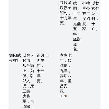
共侯坚
德
孙槐
以勃
以勃子
嗣，
里公
玄孙
绍封，
十二
乘广
绍
十九年
年，
汉诏
封，
薨。
元鼎
复
千
五
家。
户。
年，
坐酎
金
免。
舞阳武
以舍人
正月
五
孝惠七
侯樊哙
起沛，
丙午
年，侯
从至霸
封，
伉嗣，
上，为
十三
九年，
侯。以
年
高后八
郎入
薨。
年，坐
汉，定
吕氏
三秦，
诛。
<19>
为将
军，击
项籍，