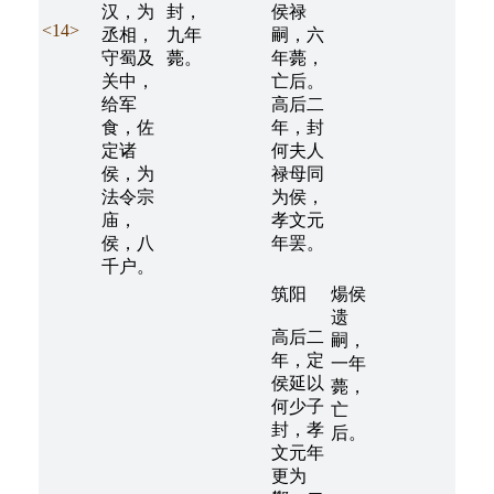
汉，为
封，
侯禄
<14>
丞相，
九年
嗣，六
守蜀及
薨。
年薨，
关中，
亡后。
给军
高后二
食，佐
年，封
定诸
何夫人
侯，为
禄母同
法令宗
为侯，
庙，
孝文元
侯，八
年罢。
千户。
筑阳
煬侯
遗
高后二
嗣，
年，定
一年
侯延以
薨，
何少子
亡
封，孝
后。
文元年
更为