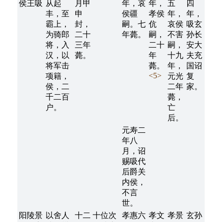
侯王吸
从起
月甲
年，哀
年，
五
四
丰，至
申
侯疆
孝侯
年，
年，
霸上，
封，
嗣。七
伉
哀侯
吸玄
为骑郎
二十
年薨。
嗣，
不害
孙长
将，入
三年
二十
嗣，
安大
汉，以
薨。
年
十九
夫充
将军击
薨。
年，
国诏
<5>
项籍，
元光
复
侯，二
二年
家。
千二百
薨，
户。
亡
后。
元寿二
年八
月，诏
赐吸代
后爵关
内侯，
不言
世。
阳陵景
以舍人
十二
十位次
孝惠六
孝文
孝景
玄孙