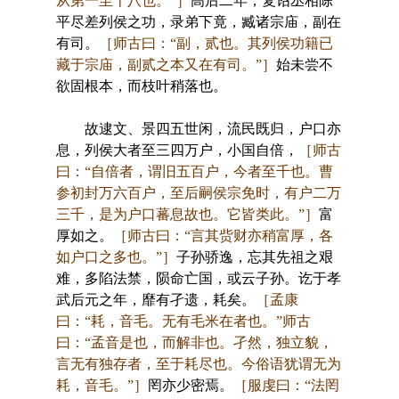
从第一至十八也。”］
高后二年，复诏丞相陈
平尽差列侯之功，录弟下竟，臧诸宗庙，副在
有司。
［师古曰：“副，贰也。其列侯功籍已
藏于宗庙，副贰之本又在有司。”］
始未尝不
欲固根本，而枝叶稍落也。
故逮文、景四五世闲，流民既归，户口亦
息，列侯大者至三四万户，小国自倍，
［师古
曰：“自倍者，谓旧五百户，今者至千也。曹
参初封万六百户，至后嗣侯宗免时，有户二万
三千，是为户口蕃息故也。它皆类此。”］
富
厚如之。
［师古曰：“言其赀财亦稍富厚，各
如户口之多也。”］
子孙骄逸，忘其先祖之艰
难，多陷法禁，陨命亡国，或云子孙。讫于孝
武后元之年，靡有孑遗，耗矣。
［孟康
曰：“耗，音毛。无有毛米在者也。”师古
曰：“孟音是也，而解非也。孑然，独立貌，
言无有独存者，至于耗尽也。今俗语犹谓无为
耗，音毛。”］
罔亦少密焉。
［服虔曰：“法罔