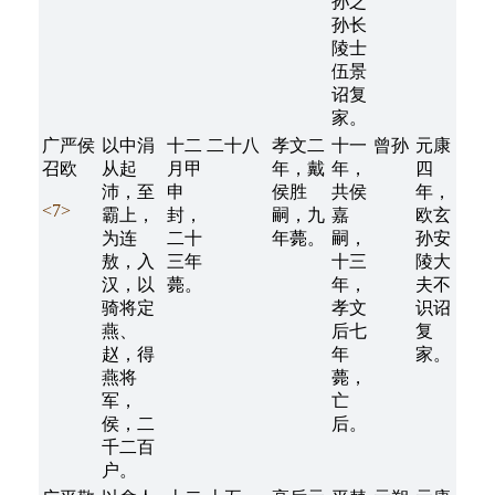
孙之
孙长
陵士
伍景
诏复
家。
广严侯
以中涓
十二
二十八
孝文二
十一
曾孙
元康
召欧
从起
月甲
年，戴
年，
四
沛，至
申
侯胜
共侯
年，
<7>
霸上，
封，
嗣，九
嘉
欧玄
为连
二十
年薨。
嗣，
孙安
敖，入
三年
十三
陵大
汉，以
薨。
年，
夫不
骑将定
孝文
识诏
燕、
后七
复
赵，得
年
家。
燕将
薨，
军，
亡
侯，二
后。
千二百
户。